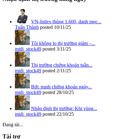
VN-Index thủng 1.600, danh mục...
Tuấn Thành
posted
10/11/25
Tôi không lo thị trường giảm –...
midi_stock49
posted
3/11/25
Thị trường chứng khoán tuần...
midi_stock49
posted
2/11/25
Bức tranh chứng khoán ngày...
midi_stock49
posted
28/10/25
Nhận định thị trường: Khi vùng...
midi_stock49
posted
22/10/25
Đang tải...
Tài trợ