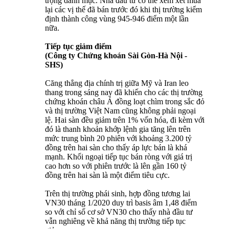
trọng danh mục. Nhà đầu tư có thể xem xét mua
lại các vị thế đã bán trước đó khi thị trường kiểm
định thành công vùng 945-946 điểm một lần
nữa.
Tiếp tục giảm điểm
(Công ty Chứng khoán Sài Gòn-Hà Nội -
SHS)
Căng thẳng địa chính trị giữa Mỹ và Iran leo
thang trong sáng nay đã khiến cho các thị trường
chứng khoán châu Á đồng loạt chìm trong sắc đỏ
và thị trường Việt Nam cũng không phải ngoại
lệ. Hai sàn đều giảm trên 1% vốn hóa, đi kèm với
đó là thanh khoản khớp lệnh gia tăng lên trên
mức trung bình 20 phiên với khoảng 3.200 tỷ
đồng trên hai sàn cho thấy áp lực bán là khá
mạnh. Khối ngoại tiếp tục bán ròng với giá trị
cao hơn so với phiên trước là lên gần 160 tỷ
đồng trên hai sàn là một điểm tiêu cực.
Trên thị trường phái sinh, hợp đồng tương lai
VN30 tháng 1/2020 duy trì basis âm 1,48 điểm
so với chỉ số cơ sở VN30 cho thấy nhà đầu tư
vẫn nghiêng về khả năng thị trường tiếp tục