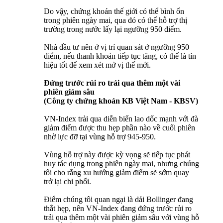
Do vậy, chứng khoán thế giới có thể bình ổn
trong phiên ngày mai, qua đó có thể hỗ trợ thị
trường trong nước lấy lại ngưỡng 950 điểm.
Nhà đầu tư nên ở vị trí quan sát ở ngưỡng 950
điểm, nếu thanh khoản tiếp tục tăng, có thể là tín
hiệu tốt để xem xét mở vị thế mới.
Đứng trước rủi ro trải qua thêm một vài
phiên giảm sâu
(Công ty chứng khoán KB Việt Nam - KBSV)
VN-Index trải qua diễn biến lao dốc mạnh với đà
giảm điểm được thu hẹp phần nào về cuối phiên
nhờ lực đỡ tại vùng hỗ trợ 945-950.
Vùng hỗ trợ này được kỳ vọng sẽ tiếp tục phát
huy tác dụng trong phiên ngày mai, nhưng chúng
tôi cho rằng xu hướng giảm điểm sẽ sớm quay
trở lại chi phối.
Điểm chúng tôi quan ngại là dải Bollinger đang
thắt hẹp, nên VN-Index đang đứng trước rủi ro
trải qua thêm một vài phiên giảm sâu với vùng hỗ