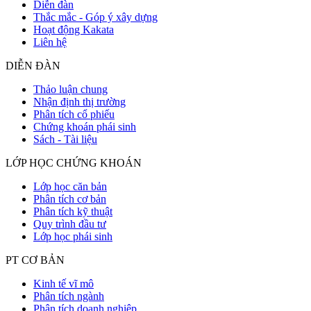
Diễn đàn
Thắc mắc - Góp ý xây dựng
Hoạt động Kakata
Liên hệ
DIỄN ĐÀN
Thảo luận chung
Nhận định thị trường
Phân tích cổ phiếu
Chứng khoán phái sinh
Sách - Tài liệu
LỚP HỌC CHỨNG KHOÁN
Lớp học căn bản
Phân tích cơ bản
Phân tích kỹ thuật
Quy trình đầu tư
Lớp học phái sinh
PT CƠ BẢN
Kinh tế vĩ mô
Phân tích ngành
Phân tích doanh nghiệp