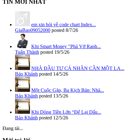
TIN MỚI NHẤT
em xin hỏi về code chart Index...
GiaBao09052000
posted
8/7/26
Khi Smart Money "Phá Vỡ Ranh...
Tuấn Thành
posted
19/5/26
NHÀ ĐẦU TƯ CÁ NHÂN CẦN MỘT LA...
Bảo Khánh
posted
14/5/26
Một Cuộc Gặp, Ba Kịch Bản: Nhà...
Bảo Khánh
posted
13/5/26
Khi Dòng Tiền Lớn “Để Lại Dấu...
Bảo Khánh
posted
12/5/26
Đang tải...