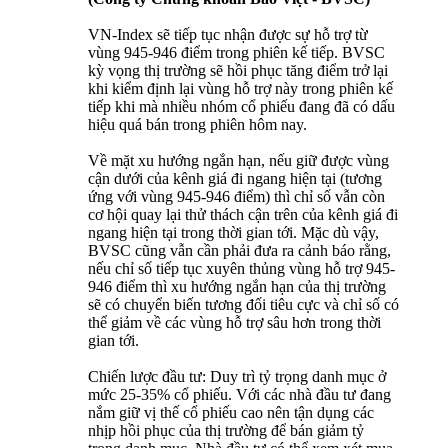
VN-Index sẽ tiếp tục nhận được sự hỗ trợ từ
vùng 945-946 điểm trong phiên kế tiếp. BVSC
kỳ vọng thị trường sẽ hồi phục tăng điểm trở lại
khi kiểm định lại vùng hỗ trợ này trong phiên kế
tiếp khi mà nhiều nhóm cổ phiếu đang đã có dấu
hiệu quá bán trong phiên hôm nay.
Về mặt xu hướng ngắn hạn, nếu giữ được vùng
cận dưới của kênh giá đi ngang hiện tại (tương
ứng với vùng 945-946 điểm) thì chỉ số vẫn còn
cơ hội quay lại thử thách cận trên của kênh giá đi
ngang hiện tại trong thời gian tới. Mặc dù vậy,
BVSC cũng vẫn cần phải đưa ra cảnh báo rằng,
nếu chỉ số tiếp tục xuyên thủng vùng hỗ trợ 945-
946 điểm thì xu hướng ngắn hạn của thị trường
sẽ có chuyển biến tương đối tiêu cực và chỉ số có
thể giảm về các vùng hỗ trợ sâu hơn trong thời
gian tới.
Chiến lược đầu tư: Duy trì tỷ trọng danh mục ở
mức 25-35% cổ phiếu. Với các nhà đầu tư đang
nắm giữ vị thế cổ phiếu cao nên tận dụng các
nhịp hồi phục của thị trường để bán giảm tỷ