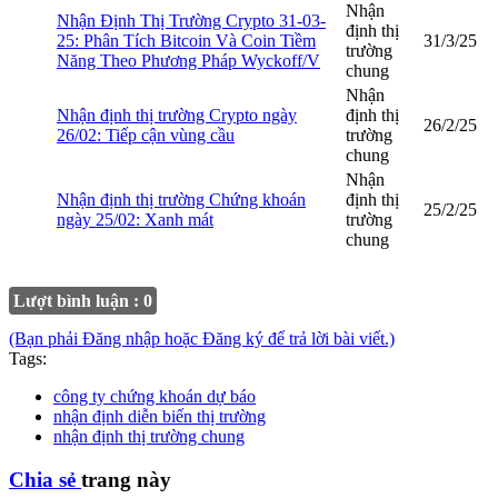
Nhận
Nhận Định Thị Trường Crypto 31-03-
định thị
25: Phân Tích Bitcoin Và Coin Tiềm
31/3/25
trường
Năng Theo Phương Pháp Wyckoff/V
chung
Nhận
Nhận định thị trường Crypto ngày
định thị
26/2/25
26/02: Tiếp cận vùng cầu
trường
chung
Nhận
Nhận định thị trường Chứng khoán
định thị
25/2/25
ngày 25/02: Xanh mát
trường
chung
Lượt bình luận : 0
(Bạn phải Đăng nhập hoặc Đăng ký để trả lời bài viết.)
Tags:
công ty chứng khoán dự báo
nhận định diễn biến thị trường
nhận định thị trường chung
Chia sẻ
trang này