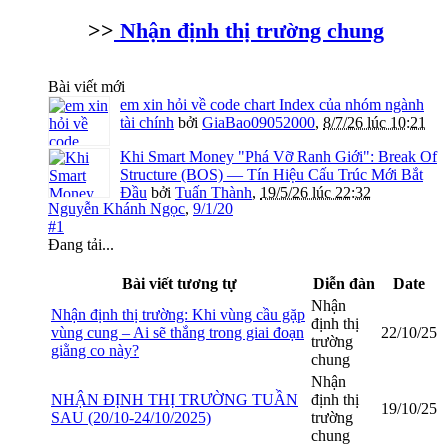
>>
Nhận định thị trường chung
Bài viết mới
em xin hỏi về code chart Index của nhóm ngành
tài chính
bởi
GiaBao09052000
,
8/7/26 lúc 10:21
Khi Smart Money "Phá Vỡ Ranh Giới": Break Of
Structure (BOS) — Tín Hiệu Cấu Trúc Mới Bắt
Đầu
bởi
Tuấn Thành
,
19/5/26 lúc 22:32
Nguyễn Khánh Ngọc
,
9/1/20
#1
Đang tải...
Bài viết tương tự
Diễn đàn
Date
Nhận
Nhận định thị trường: Khi vùng cầu gặp
định thị
vùng cung – Ai sẽ thắng trong giai đoạn
22/10/25
trường
giằng co này?
chung
Nhận
NHẬN ĐỊNH THỊ TRƯỜNG TUẦN
định thị
19/10/25
SAU (20/10-24/10/2025)
trường
chung