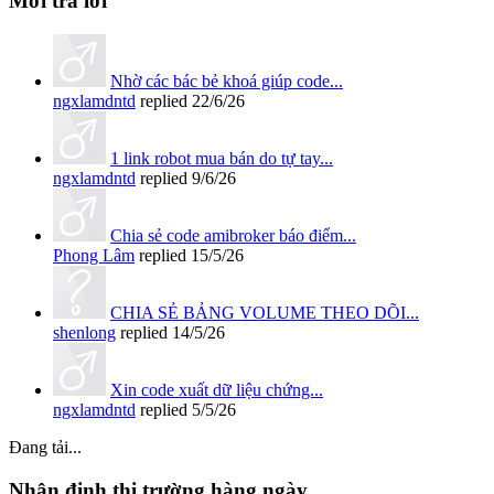
Mới trả lời
Nhờ các bác bẻ khoá giúp code...
ngxlamdntd
replied
22/6/26
1 link robot mua bán do tự tay...
ngxlamdntd
replied
9/6/26
Chia sẻ code amibroker báo điểm...
Phong Lâm
replied
15/5/26
CHIA SẺ BẢNG VOLUME THEO DÕI...
shenlong
replied
14/5/26
Xin code xuất dữ liệu chứng...
ngxlamdntd
replied
5/5/26
Đang tải...
Nhận định thị trường hàng ngày