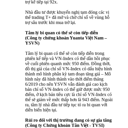
trợ kế tiếp tại 92x.
Nhà đầu tư được khuyến nghị tạm đóng các vị
thế trading T+ đã mở và chờ chỉ số về vùng hỗ
trợ sâu trước khi mua trở lại.
Tâm lý bi quan có thể sẽ còn tiếp diễn
(Công ty chứng khoán Yuanta Việt Nam –
YSVN)
Tâm lý bi quan có thể sẽ còn tiếp diễn trong
phiên kế tiếp và VN-Index có thể dần hồi phục
về cuối phiên quanh mức 950 điểm. Đồng thời,
đồ thị giá của chỉ số VN-Index có dấu hiệu hình
thành mô hình phân kỳ tam đoạn tăng giá – Mô
hình này đã hình thành vào thời điểm tháng
6/2019 cho nên YSVN vẫn đánh giá cao kịch
bản chỉ số VN-Index có thể giữ được mức 950
điểm, ở kịch bản tiêu cực là chỉ số VN-Index có
thể sẽ giảm về mức thấp hơn là 943 điểm. Ngoài
ra, tâm lý nhà đầu tư tiếp tục tỏ ra bi quan với
diễn biến hiện tại.
Rủi ro đối với thị trường đang có sự gia tăng
(Công ty Chứng khoán Tân Việt - TVSI)