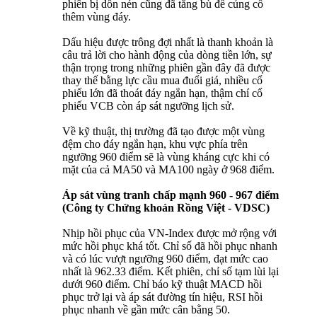
phiên bị dồn nén cũng đã tăng bù để củng cố
thêm vùng đáy.
Dấu hiệu được trông đợi nhất là thanh khoản là
câu trả lời cho hành động của dòng tiền lớn, sự
thận trọng trong những phiên gần đây đã được
thay thế bằng lực cầu mua đuổi giá, nhiều cổ
phiếu lớn đã thoát đáy ngắn hạn, thậm chí cổ
phiếu VCB còn áp sát ngưỡng lịch sử.
Về kỹ thuật, thị trường đã tạo được một vùng
đệm cho đáy ngắn hạn, khu vực phía trên
ngưỡng 960 điểm sẽ là vùng kháng cực khi có
mặt của cả MA50 và MA100 ngày ở 968 điểm.
Áp sát vùng tranh chấp mạnh 960 - 967 điểm
(Công ty Chứng khoán Rồng Việt - VDSC)
Nhịp hồi phục của VN-Index được mở rộng với
mức hồi phục khá tốt. Chỉ số đã hồi phục nhanh
và có lúc vượt ngưỡng 960 điểm, đạt mức cao
nhất là 962.33 điểm. Kết phiên, chỉ số tạm lùi lại
dưới 960 điểm. Chỉ báo kỹ thuật MACD hồi
phục trở lại và áp sát đường tín hiệu, RSI hồi
phục nhanh về gần mức cân bằng 50.