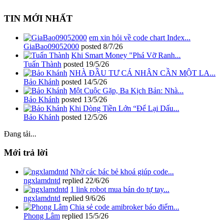
TIN MỚI NHẤT
em xin hỏi về code chart Index...
GiaBao09052000
posted
8/7/26
Khi Smart Money "Phá Vỡ Ranh...
Tuấn Thành
posted
19/5/26
NHÀ ĐẦU TƯ CÁ NHÂN CẦN MỘT LA...
Bảo Khánh
posted
14/5/26
Một Cuộc Gặp, Ba Kịch Bản: Nhà...
Bảo Khánh
posted
13/5/26
Khi Dòng Tiền Lớn “Để Lại Dấu...
Bảo Khánh
posted
12/5/26
Đang tải...
Mới trả lời
Nhờ các bác bẻ khoá giúp code...
ngxlamdntd
replied
22/6/26
1 link robot mua bán do tự tay...
ngxlamdntd
replied
9/6/26
Chia sẻ code amibroker báo điểm...
Phong Lâm
replied
15/5/26