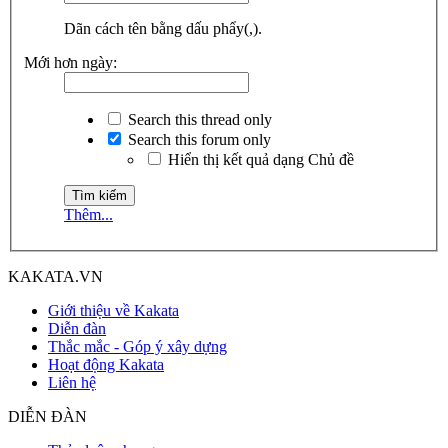
Dãn cách tên bằng dấu phẩy(,).
Mới hơn ngày:
Search this thread only
Search this forum only
Hiển thị kết quả dạng Chủ đề
Thêm...
KAKATA.VN
Giới thiệu về Kakata
Diễn đàn
Thắc mắc - Góp ý xây dựng
Hoạt động Kakata
Liên hệ
DIỄN ĐÀN