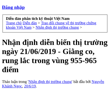
Đăng nhập
Diễn đàn phân tích kỹ thuật Việt Nam
Trang chủ
Diễn đàn
>
Trao đổi chung về thị trường chứng
khoán Việt Nam
>
Nhận định thị trường chung
>
Nhận định diễn biến thị trường
ngày 21/06/2019 - Giằng co,
rung lắc trong vùng 955-965
điểm
Thảo luận trong '
Nhận định thị trường chung
' bắt đầu bởi
Nguyễn
Khánh Ngọc
,
20/6/19
.