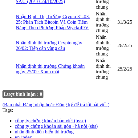
SAU (20/10-24/10/2025)
trường
chung
Nhận
Nhận Định Thị Trường Crypto 31-03-
định thị
25: Phân Tích Bitcoin Và Coin Tiềm
31/3/25
trường
Năng Theo Phương Pháp Wyckoff/V
chung
Nhận
Nhận định thị trường Crypto ngày
định thị
26/2/25
26/02: Tiếp cận vùng cầu
trường
chung
Nhận
Nhận định thị trường Chứng khoán
định thị
25/2/25
ngày 25/02: Xanh mát
trường
chung
Lượt bình luận : 0
(Bạn phải Đăng nhập hoặc Đăng ký để trả lời bài viết.)
Tags:
công ty chứng khoán bảo việt (bvsc)
công ty chứng khoán sài gòn - hà nội (shs)
nhận định diễn biến thị trường
vn-index