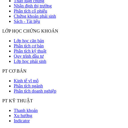
Thảo luận chung
Nhận định thị trường
Phân tích cổ phiếu
Chứng khoán phái sinh
Sách - Tài liệu
LỚP HỌC CHỨNG KHOÁN
Lớp học căn bản
Phân tích cơ bản
Phân tích kỹ thuật
Quy trình đầu tư
Lớp học phái sinh
PT CƠ BẢN
Kinh tế vĩ mô
Phân tích ngành
Phân tích doanh nghiệp
PT KỸ THUẬT
Thanh khoản
Xu hướng
Indicator