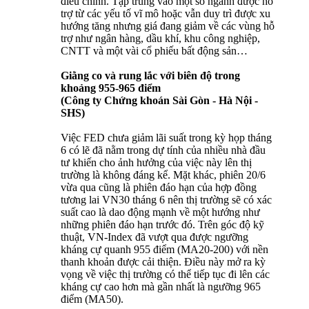
điều chỉnh. Tập trung vào một số ngành được hỗ
trợ từ các yếu tố vĩ mô hoặc vẫn duy trì được xu
hướng tăng nhưng giá đang giảm về các vùng hỗ
trợ như ngân hàng, dầu khí, khu công nghiệp,
CNTT và một vài cổ phiếu bất động sản…
Giằng co và rung lắc với biên độ trong
khoảng 955-965 điểm
(Công ty Chứng khoán Sài Gòn - Hà Nội -
SHS)
Việc FED chưa giảm lãi suất trong kỳ họp tháng
6 có lẽ đã nằm trong dự tính của nhiều nhà đầu
tư khiến cho ảnh hưởng của việc này lên thị
trường là không đáng kể. Mặt khác, phiên 20/6
vừa qua cũng là phiên đáo hạn của hợp đồng
tương lai VN30 tháng 6 nên thị trường sẽ có xác
suất cao là dao động mạnh về một hướng như
những phiên đáo hạn trước đó. Trên góc độ kỹ
thuật, VN-Index đã vượt qua được ngưỡng
kháng cự quanh 955 điểm (MA20-200) với nền
thanh khoản được cải thiện. Điều này mở ra kỳ
vọng về việc thị trường có thể tiếp tục đi lên các
kháng cự cao hơn mà gần nhất là ngưỡng 965
điểm (MA50).