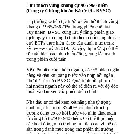
Thử thách vùng kháng cự 965-966 điểm
(Công ty Chứng khoán Bảo Việt - BVSC)
Thị trường sẽ tiếp tục hướng đến thử thách vùng
kháng cự 965-966 điểm trong phiên cuối tuần.
Tuy nhiên, BVSC cũng lưu ý rằng, phiên giao
dịch ngày mai cũng là thời điểm cuối cùng để các
quỹ ETFs thực hiện tái cơ cấu danh mục trong
kỳ review quý 2/2019. Do vậy, thị trường có thể
sẽ xuất hiện các nhịp biến động, rung lắc mạnh
trong phiên cuối tuần.
Về diễn biến các nhóm ngành, các cổ phiếu ngân
hàng và dầu khi đang bước vào nhịp hồi ngắn
như dự báo của BVSC. Quá trình hồi phục của
hai nhóm ngành này có thể sẽ diễn ra với độ dốc
thoải và đan xen các phiên điều chỉnh.
Nhà đầu tư có thể xem xét nâng nhẹ tỷ trọng
danh mục lên mức 35-40% cổ phiếu khi thị
trường đang có cơ hội bước vào nhịp tăng ngắn
từ vùng hỗ trợ 930-940 điểm. Có thể thực hiện
các hoạt động mua trading, ưu tiên các vị thế có
sẵn trong danh mục trong các phiên thị trường