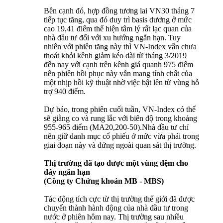
Bên cạnh đó, hợp đồng tương lai VN30 tháng 7
tiếp tục tăng, qua đó duy trì basis dương ở mức
cao 19,41 điểm thể hiện tâm lý rất lạc quan của
nhà đầu tư đối với xu hướng ngắn hạn. Tuy
nhiên với phiên tăng này thì VN-Index vẫn chưa
thoát khỏi kênh giảm kéo dài từ tháng 3/2019
đến nay với cạnh trên kênh giá quanh 975 điểm
nên phiên hồi phục này vẫn mang tính chất của
một nhịp hồi kỹ thuật nhờ việc bật lên từ vùng hỗ
trợ 940 điểm.
Dự báo, trong phiên cuối tuần, VN-Index có thể
sẽ giằng co và rung lắc với biên độ trong khoảng
955-965 điểm (MA20,200-50).Nhà đầu tư chỉ
nên giữ danh mục cổ phiếu ở mức vừa phải trong
giai đoạn này và đứng ngoài quan sát thị trường.
Thị trường đã tạo được một vùng đệm cho
đáy ngắn hạn
(Công ty Chứng khoán MB - MBS)
Tác động tích cực từ thị trường thế giới đã được
chuyển thành hành động của nhà đầu tư trong
nước ở phiên hôm nay. Thị trường sau nhiều