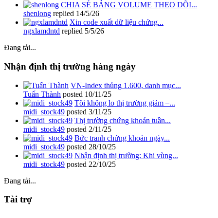
CHIA SẺ BẢNG VOLUME THEO DÕI...
shenlong
replied
14/5/26
Xin code xuất dữ liệu chứng...
ngxlamdntd
replied
5/5/26
Đang tải...
Nhận định thị trường hàng ngày
VN-Index thủng 1.600, danh mục...
Tuấn Thành
posted
10/11/25
Tôi không lo thị trường giảm –...
midi_stock49
posted
3/11/25
Thị trường chứng khoán tuần...
midi_stock49
posted
2/11/25
Bức tranh chứng khoán ngày...
midi_stock49
posted
28/10/25
Nhận định thị trường: Khi vùng...
midi_stock49
posted
22/10/25
Đang tải...
Tài trợ