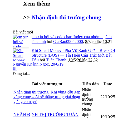
Xem thêm:
>>
Nhận định thị trường chung
Bài viết mới
em xin hỏi về code chart Index của nhóm ngành
tài chính
bởi
GiaBao09052000
,
8/7/26 lúc 10:21
Khi Smart Money "Phá Vỡ Ranh Giới": Break Of
Structure (BOS) — Tín Hiệu Cấu Trúc Mới Bắt
Đầu
bởi
Tuấn Thành
,
19/5/26 lúc 22:32
Nguyễn Khánh Ngọc
,
20/6/19
#1
Đang tải...
Bài viết tương tự
Diễn đàn
Date
Nhận
Nhận định thị trường: Khi vùng cầu gặp
định thị
vùng cung – Ai sẽ thắng trong giai đoạn
22/10/25
trường
giằng co này?
chung
Nhận
NHẬN ĐỊNH THỊ TRƯỜNG TUẦN
định thị
19/10/25