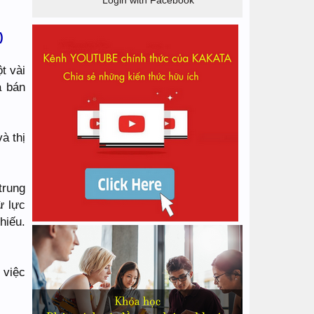
Login with Facebook
)
t vài
á bán
à thị
trung
ừ lực
hiếu.
 việc