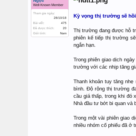
Ngọc
Well-Known Member
Tham gia ngày:
Kỳ vọng thị trường sẽ hồ
28/10/18
Bài viết:
475
Đã được thích:
20
Thị trường đang được hỗ tr
Giới tính:
Nam
phiên kế tiếp thị trường s
ngắn hạn.
Trong phiên giao dịch ngày
trường với các nhịp tăng g
Thanh khoản tuy tăng nhẹ 
bình. Độ rộng thị trường 
cầu giá thấp, trong khi đó
Nhà đầu tư bớt bi quan và b
Trong một vài phiên giao d
nhiều nhóm cổ phiếu đã ở t