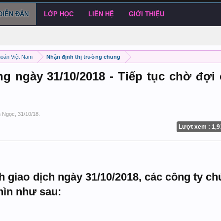
DIỄN ĐÀN
LỚP HỌC
LIÊN HỆ
GIỚI THIỆU
hoán Việt Nam
Nhận định thị trường chung
ng ngày 31/10/2018 - Tiếp tục chờ đợi 
h Ngọc
,
31/10/18
.
Lượt xem : 1,9
h giao dịch ngày 31/10/2018, các công ty c
hìn như sau: