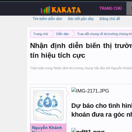
TRANG CHỦ
Tìm kiếm diễn đàn
Bài viết gần đây
Đăng chủ đề
Trang chủ
Diễn đàn
Trao đổi chung về thị trường chứng k
Nhận định diễn biến thị trườ
tín hiệu tích cực
Thảo luận trong '
Nhận định thị trường chung
' bắt đầu bởi
Nguyễn Khán
Dự báo cho tình hìn
khoán đưa ra góc n
Nguyễn Khánh