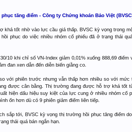
i phục tăng điểm - Công ty Chứng khoán Bảo Việt (BVSC
ợ khá tốt nhờ vào lực cầu giá thấp. BVSC kỳ vọng trong mộ
ẽ hồi phục do việc nhiều nhóm cổ phiếu đã ở trạng thái qu
 30/10 khi chỉ số VN-Index giảm 0,01% xuống 888,69 điểm v
iảm đan xen dẫn đến diễn biến giằng co.
so với phiên trước nhưng vẫn thấp hơn nhiều so với mức 
đang được cân bằng. Thị trường đang được hỗ trợ khá tốt t
 xuất hiện dấu hiệu suy kiệt của lực cung ở nhiều nhóm cổ p
ình ổn hơn dù có 9 phiên giảm điểm liên tiếp.
ịch sắp tới, BVSC kỳ vọng thị trường hồi phục tăng điểm do
rạng thái quá bán ngắn hạn.