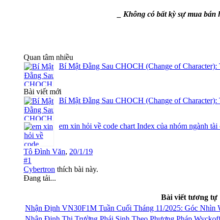
_ Không có bất kỳ sự mua bán h
Quan tâm nhiều
Bí Mật Đằng Sau CHOCH (Change of Character): 
Bài viết mới
Bí Mật Đằng Sau CHOCH (Change of Character): 
em xin hỏi về code chart Index của nhóm ngành tài
Tô Đình Văn
,
20/1/19
#1
Cybertron
thích bài này.
Đang tải...
Bài viết tương tự
Nhận Định VN30F1M Tuần Cuối Tháng 11/2025: Góc Nhìn 
Nhận Định Thị Trường Phái Sinh Theo Phương Pháp Wyckof