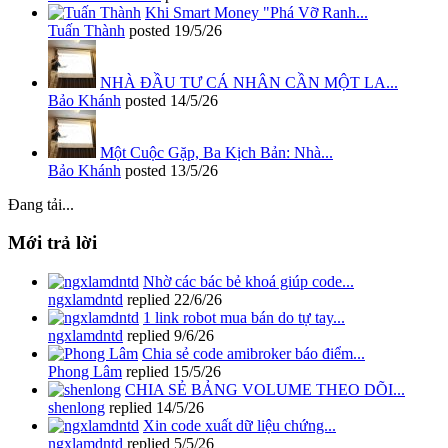
Khi Smart Money "Phá Vỡ Ranh...
Tuấn Thành
posted
19/5/26
NHÀ ĐẦU TƯ CÁ NHÂN CẦN MỘT LA...
Bảo Khánh
posted
14/5/26
Một Cuộc Gặp, Ba Kịch Bản: Nhà...
Bảo Khánh
posted
13/5/26
Đang tải...
Mới trả lời
Nhờ các bác bẻ khoá giúp code...
ngxlamdntd
replied
22/6/26
1 link robot mua bán do tự tay...
ngxlamdntd
replied
9/6/26
Chia sẻ code amibroker báo điểm...
Phong Lâm
replied
15/5/26
CHIA SẺ BẢNG VOLUME THEO DÕI...
shenlong
replied
14/5/26
Xin code xuất dữ liệu chứng...
ngxlamdntd
replied
5/5/26