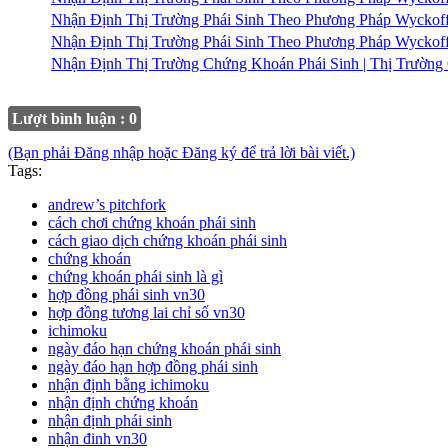
Nhận Định Thị Trường Phái Sinh Theo Phương Pháp Wyckof
Nhận Định Thị Trường Phái Sinh Theo Phương Pháp Wyckof
Nhận Định Thị Trường Chứng Khoán Phái Sinh | Thị Trườn
Lượt bình luận : 0
(Bạn phải Đăng nhập hoặc Đăng ký để trả lời bài viết.)
Tags:
andrew’s pitchfork
cách chơi chứng khoán phái sinh
cách giao dịch chứng khoán phái sinh
chứng khoán
chứng khoán phái sinh là gì
hợp đồng phái sinh vn30
hợp đồng tương lai chỉ số vn30
ichimoku
ngày đáo hạn chứng khoán phái sinh
ngày đáo hạn hợp đồng phái sinh
nhận định bằng ichimoku
nhận định chứng khoán
nhận định phái sinh
nhận đinh vn30