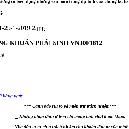
trường có biến động nhưng vẫn nằm trong dự tính của chúng ta, hãy
G
G KHOÁN PHÁI SINH VN30F1812
0 hằng ngày
*** Cảnh báo rủi ro và miễn trừ trách nhiệm***
_ Những nhận định ở trên chỉ mang tính chất tham khảo.
_ Nhà đầu tư tự chịu trách nhiệm cho khoản đầu tư của mình