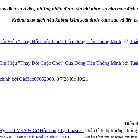
ay dịch vụ ở đây, những nhận định trên chỉ phục vụ cho mục đích 
_ Không giao dịch nếu không kiểm soát được cảm xúc và tiền b
Tín Hiệu "Thay Đổi Cuộc Chơi" Của Dòng Tiền Thông Minh
bởi
Tuấ
Tín Hiệu "Thay Đổi Cuộc Chơi" Của Dòng Tiền Thông Minh
bởi
Tuấ
 chính
bởi
GiaBao09052000
,
8/7/26 lúc 10:21
Diễn 
Wyckoff VSA & Cơ Hội Long Tại Phase C
Phân tích thị trường chứn
f/VSA - Tăng Bứt Phá- Ngày 17/10
Phân tích thị trường chứn