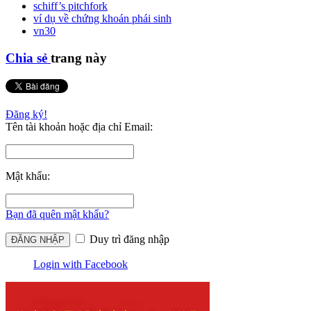
schiff’s pitchfork
ví dụ về chứng khoán phái sinh
vn30
Chia sẻ
trang này
Đăng ký!
Tên tài khoản hoặc địa chỉ Email:
Mật khẩu:
Bạn đã quên mật khẩu?
Duy trì đăng nhập
Login with Facebook