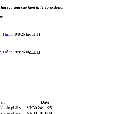
chia sẻ nâng cao kiến thức cộng đồng.
ạc.
n Thành
,
8/8/26 lúc 11:11
n Thành
,
8/8/26 lúc 11:11
đàn
Date
g khoán phái sinh VN30
24/11/25
g khoán phái sinh VN30
18/10/24