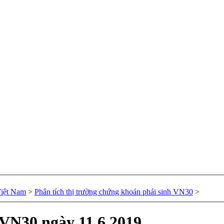
Việt Nam
>
Phân tích thị trường chứng khoán phái sinh VN30
>
 VN30 ngày 11.6.2019