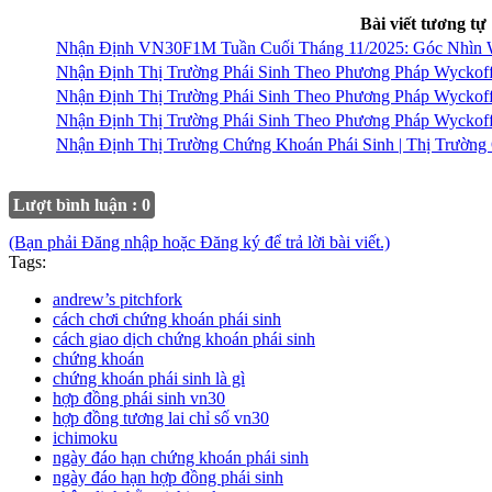
Bài viết tương tự
Nhận Định VN30F1M Tuần Cuối Tháng 11/2025: Góc Nhìn 
Nhận Định Thị Trường Phái Sinh Theo Phương Pháp Wyckof
Nhận Định Thị Trường Phái Sinh Theo Phương Pháp Wyckof
Nhận Định Thị Trường Phái Sinh Theo Phương Pháp Wyckof
Nhận Định Thị Trường Chứng Khoán Phái Sinh | Thị Trườn
Lượt bình luận : 0
(Bạn phải Đăng nhập hoặc Đăng ký để trả lời bài viết.)
Tags:
andrew’s pitchfork
cách chơi chứng khoán phái sinh
cách giao dịch chứng khoán phái sinh
chứng khoán
chứng khoán phái sinh là gì
hợp đồng phái sinh vn30
hợp đồng tương lai chỉ số vn30
ichimoku
ngày đáo hạn chứng khoán phái sinh
ngày đáo hạn hợp đồng phái sinh