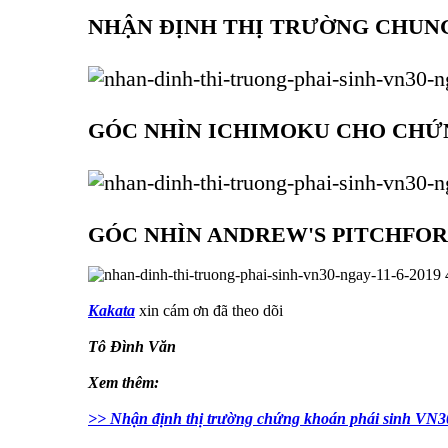
NHẬN ĐỊNH THỊ TRƯỜNG CHUN
GÓC NHÌN ICHIMOKU CHO CHỨN
GÓC NHÌN ANDREW'S PITCHFOR
Kakata
xin cám ơn đã theo dõi
Tô Đình Văn
Xem thêm:
>> Nhận định thị trường chứng khoán phái sinh VN3