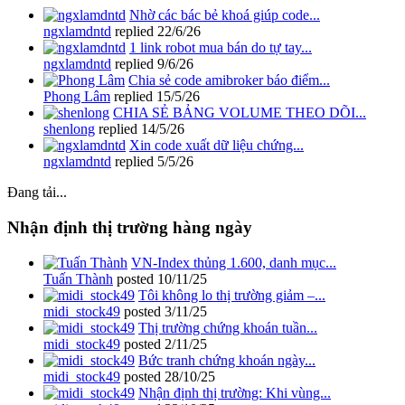
Nhờ các bác bẻ khoá giúp code...
ngxlamdntd
replied
22/6/26
1 link robot mua bán do tự tay...
ngxlamdntd
replied
9/6/26
Chia sẻ code amibroker báo điểm...
Phong Lâm
replied
15/5/26
CHIA SẺ BẢNG VOLUME THEO DÕI...
shenlong
replied
14/5/26
Xin code xuất dữ liệu chứng...
ngxlamdntd
replied
5/5/26
Đang tải...
Nhận định thị trường hàng ngày
VN-Index thủng 1.600, danh mục...
Tuấn Thành
posted
10/11/25
Tôi không lo thị trường giảm –...
midi_stock49
posted
3/11/25
Thị trường chứng khoán tuần...
midi_stock49
posted
2/11/25
Bức tranh chứng khoán ngày...
midi_stock49
posted
28/10/25
Nhận định thị trường: Khi vùng...