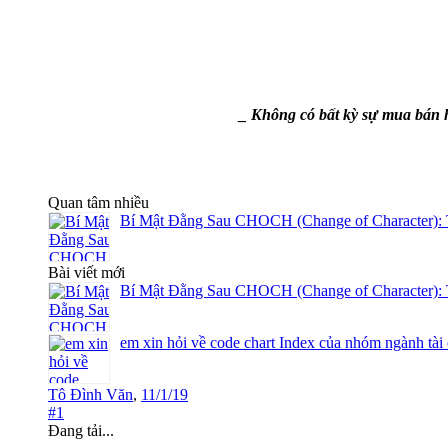
_ Không có bất kỳ sự mua bán h
Quan tâm nhiều
Bí Mật Đằng Sau CHOCH (Change of Character): 
Bài viết mới
Bí Mật Đằng Sau CHOCH (Change of Character): 
em xin hỏi về code chart Index của nhóm ngành tài
Tô Đình Văn
,
11/1/19
#1
Đang tải...