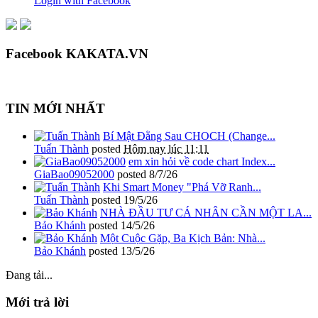
Login with Facebook
Facebook KAKATA.VN
TIN MỚI NHẤT
Bí Mật Đằng Sau CHOCH (Change...
Tuấn Thành
posted
Hôm nay lúc 11:11
em xin hỏi về code chart Index...
GiaBao09052000
posted
8/7/26
Khi Smart Money "Phá Vỡ Ranh...
Tuấn Thành
posted
19/5/26
NHÀ ĐẦU TƯ CÁ NHÂN CẦN MỘT LA...
Bảo Khánh
posted
14/5/26
Một Cuộc Gặp, Ba Kịch Bản: Nhà...
Bảo Khánh
posted
13/5/26
Đang tải...
Mới trả lời