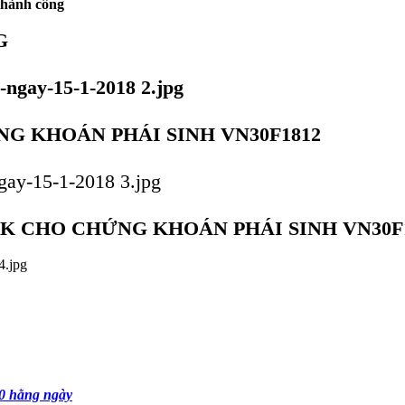
 thành công
G
G KHOÁN PHÁI SINH VN30F1812
K CHO CHỨNG KHOÁN PHÁI SINH VN30F
0 hằng ngày