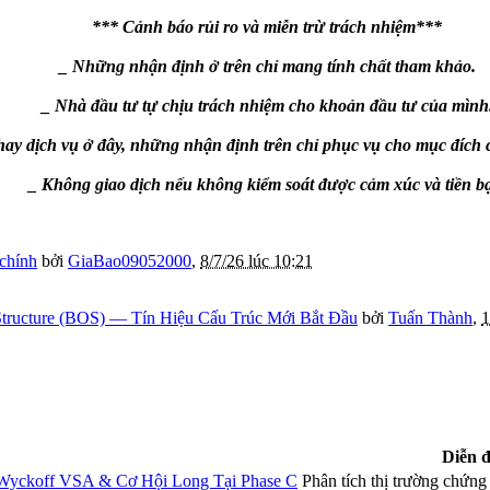
*** Cảnh báo rủi ro và miễn trừ trách nhiệm***
_ Những nhận định ở trên chỉ mang tính chất tham khảo.
_ Nhà đầu tư tự chịu trách nhiệm cho khoản đầu tư của mình
ay dịch vụ ở đây, những nhận định trên chỉ phục vụ cho mục đích 
_ Không giao dịch nếu không kiểm soát được cảm xúc và tiền b
 chính
bởi
GiaBao09052000
,
8/7/26 lúc 10:21
tructure (BOS) — Tín Hiệu Cấu Trúc Mới Bắt Đầu
bởi
Tuấn Thành
,
1
Diễn 
Wyckoff VSA & Cơ Hội Long Tại Phase C
Phân tích thị trường chứn