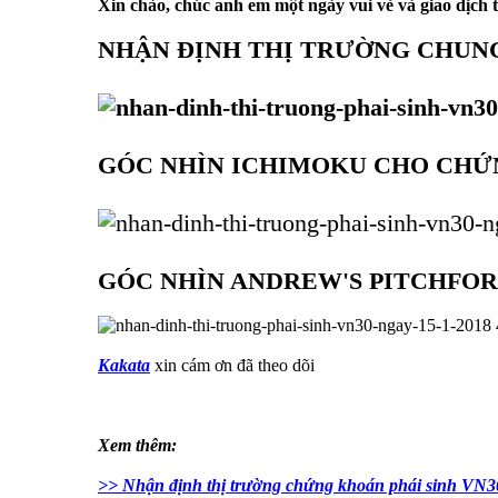
Xin chào, chúc anh em một ngày vui vẻ và giao dịch
NHẬN ĐỊNH THỊ TRƯỜNG CHUN
GÓC NHÌN ICHIMOKU CHO CHỨN
GÓC NHÌN ANDREW'S PITCHFOR
Kakata
xin cám ơn đã theo dõi
Xem thêm:
>> Nhận định thị trường chứng khoán phái sinh VN3