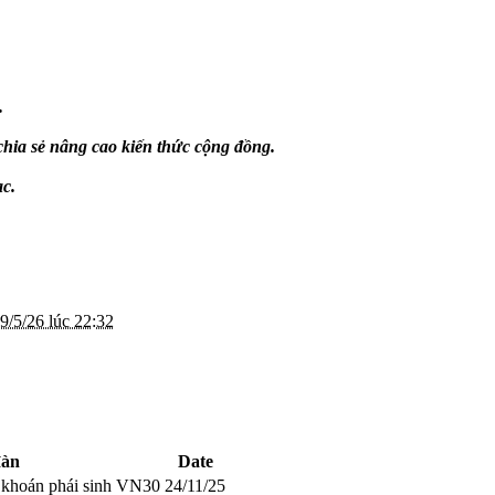
.
chia sẻ nâng cao kiến thức cộng đồng.
ạc.
9/5/26 lúc 22:32
đàn
Date
g khoán phái sinh VN30
24/11/25