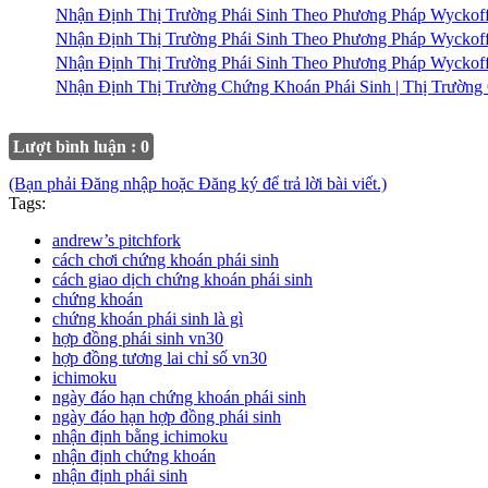
Nhận Định Thị Trường Phái Sinh Theo Phương Pháp Wyckof
Nhận Định Thị Trường Phái Sinh Theo Phương Pháp Wyckof
Nhận Định Thị Trường Phái Sinh Theo Phương Pháp Wyckof
Nhận Định Thị Trường Chứng Khoán Phái Sinh | Thị Trườn
Lượt bình luận : 0
(Bạn phải Đăng nhập hoặc Đăng ký để trả lời bài viết.)
Tags:
andrew’s pitchfork
cách chơi chứng khoán phái sinh
cách giao dịch chứng khoán phái sinh
chứng khoán
chứng khoán phái sinh là gì
hợp đồng phái sinh vn30
hợp đồng tương lai chỉ số vn30
ichimoku
ngày đáo hạn chứng khoán phái sinh
ngày đáo hạn hợp đồng phái sinh
nhận định bằng ichimoku
nhận định chứng khoán
nhận định phái sinh