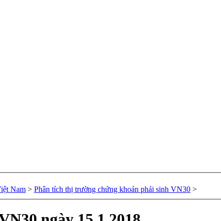
Việt Nam
>
Phân tích thị trường chứng khoán phái sinh VN30
>
 VN30 ngày 15.1.2018