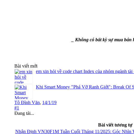
_ Không có bất kỳ sự mua bán h
Bài viết mới
em xin hỏi về code chart Index của nhóm ngành tài
Khi Smart Money "Phá Vỡ Ranh Giới": Break Of S
Tô Đình Văn
,
14/1/19
#1
Đang tải...
Bài viết tương tự
Nhận Định VN30F1M Tuần Cuối Tháng 11/2025: Góc Nhìn 