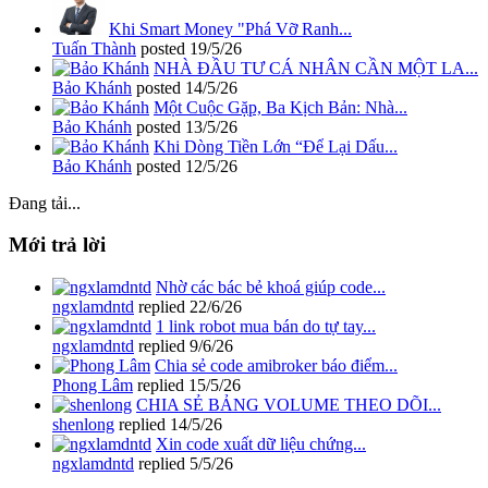
Khi Smart Money "Phá Vỡ Ranh...
Tuấn Thành
posted
19/5/26
NHÀ ĐẦU TƯ CÁ NHÂN CẦN MỘT LA...
Bảo Khánh
posted
14/5/26
Một Cuộc Gặp, Ba Kịch Bản: Nhà...
Bảo Khánh
posted
13/5/26
Khi Dòng Tiền Lớn “Để Lại Dấu...
Bảo Khánh
posted
12/5/26
Đang tải...
Mới trả lời
Nhờ các bác bẻ khoá giúp code...
ngxlamdntd
replied
22/6/26
1 link robot mua bán do tự tay...
ngxlamdntd
replied
9/6/26
Chia sẻ code amibroker báo điểm...
Phong Lâm
replied
15/5/26
CHIA SẺ BẢNG VOLUME THEO DÕI...
shenlong
replied
14/5/26
Xin code xuất dữ liệu chứng...
ngxlamdntd
replied
5/5/26