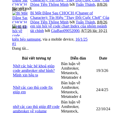
Dòng Tiền Thông Minh
bởi
Tuấn Thành
,
8/8/26
Bài viết mới
lúc 11:11
Bí Mật Đằng Sau CHOCH (Change of
Character): Tín Hiệu "Thay Đổi Cuộc Chơi" Của
Dòng Tiền Thông Minh
bởi
Tuấn Thành
,
8/8/26
em xin hỏi về code chart Index của nhóm ngành
lúc 11:11
tài chính
bởi
GiaBao09052000
,
8/7/26 lúc 10:21
kiên béo samsung
,
via
a mobile device
,
16/1/25
#1
Đang tải...
Bài viết tương tự
Diễn đàn
Date
Bàn luận về
Nhờ các bác bẻ khoá giúp
Amibroker,
code amibroker như hình?
19/3/26
Metastock,
Mình xin hậu tạ
Metatrader 4
Bàn luận về
Nhờ các cao thủ code fix
Amibroker,
24/4/25
giúp em
Metastock,
Metatrader 4
Bàn luận về
nhờ các cao thủ giúp đỡ code
Amibroker,
22/10/24
amibroker về volume
Metastock,