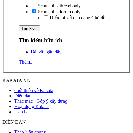
Search this thread only
Search this forum only
Hiển thị kết quả dạng Chủ đề
Tìm kiếm hữu ích
Bài viết gần đây
Thêm...
KAKATA.VN
Giới thiệu về Kakata
Diễn đàn
Thắc mắc - Góp ý xây dựng
Hoạt động Kakata
Liên hệ
DIỄN ĐÀN
Thảo luận chung