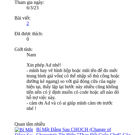
Tham gia ngày:
6/3/23
Bài viết:
2
Đã được thích:
0
Giới tính:
Nam
Xin phép Ad nhé!
- mình hay vẽ hình hộp hoặc mũi tên để đo mức
trung bình giá vốn( có thể nhập số thủ công hoặc
đường kẻ ngang) so với giá đóng cửa của ngày
hiện tại, thấy lặp lại bước này nhiều cũng không
tiện nên có ý định muốn có code hoặc afl nào đó
hỗ trợ việc này.
- cảm ơn Ad và có ai giúp mình cảm ơn trước
nhé !
Quan tâm nhiều
Bí Mật Đằng Sau CHOCH (Change of
Character): Tín Hiệu "Thay Đổi Cuộc Chơi" Của