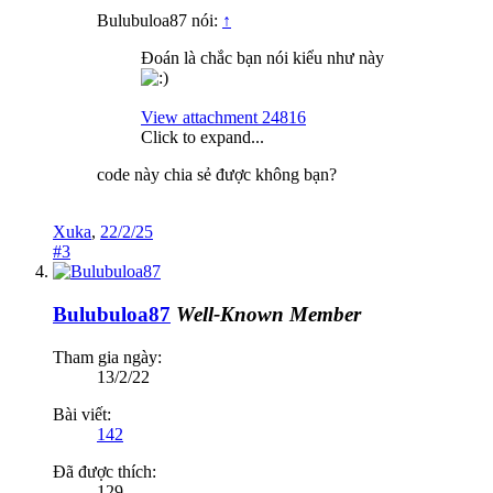
Bulubuloa87 nói:
↑
Đoán là chắc bạn nói kiểu như này
View attachment 24816
Click to expand...
code này chia sẻ được không bạn?
Xuka
,
22/2/25
#3
Bulubuloa87
Well-Known Member
Tham gia ngày:
13/2/22
Bài viết:
142
Đã được thích:
129