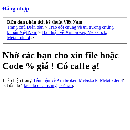
Đăng nhập
Diễn đàn phân tích kỹ thuật Việt Nam
Trang chủ
Diễn đàn
>
Trao đổi chung về thị trường chứng
khoán Việt Nam
>
Bàn luận về Amibroker, Metastock,
Metatrader 4
>
Nhờ các bạn cho xin file hoặc
Code % giá ! Có caffe ạ!
Thảo luận trong '
Bàn luận về Amibroker, Metastock, Metatrader 4
'
bắt đầu bởi
kiên béo samsung
,
16/1/25
.