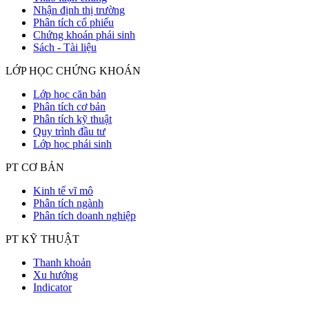
Nhận định thị trường
Phân tích cổ phiếu
Chứng khoán phái sinh
Sách - Tài liệu
LỚP HỌC CHỨNG KHOÁN
Lớp học căn bản
Phân tích cơ bản
Phân tích kỹ thuật
Quy trình đầu tư
Lớp học phái sinh
PT CƠ BẢN
Kinh tế vĩ mô
Phân tích ngành
Phân tích doanh nghiệp
PT KỸ THUẬT
Thanh khoản
Xu hướng
Indicator