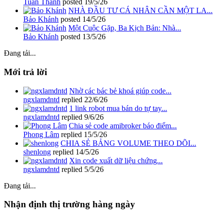
Tuấn Thành
posted
19/5/26
NHÀ ĐẦU TƯ CÁ NHÂN CẦN MỘT LA...
Bảo Khánh
posted
14/5/26
Một Cuộc Gặp, Ba Kịch Bản: Nhà...
Bảo Khánh
posted
13/5/26
Đang tải...
Mới trả lời
Nhờ các bác bẻ khoá giúp code...
ngxlamdntd
replied
22/6/26
1 link robot mua bán do tự tay...
ngxlamdntd
replied
9/6/26
Chia sẻ code amibroker báo điểm...
Phong Lâm
replied
15/5/26
CHIA SẺ BẢNG VOLUME THEO DÕI...
shenlong
replied
14/5/26
Xin code xuất dữ liệu chứng...
ngxlamdntd
replied
5/5/26
Đang tải...
Nhận định thị trường hàng ngày