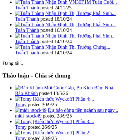
Nhận Định VN30F1M Tuần Cuối...
Tuấn Thành
posted
24/11/25
Nhận Định Thị Trường Phái Sinh...
Tuấn Thành
posted
18/10/24
Nhận Định Thị Trường Phái Sinh...
Tuấn Thành
posted
16/10/24
Nhận Định Thị Trường Phái Sinh...
Tuấn Thành
posted
14/10/24
Nhận Định Thị Trường Chứng...
Tuấn Thành
posted
14/10/24
Đang tải...
Thảo luận - Chia sẻ chung
Một Cuộc Gặp, Ba Kịch Bản: Nhà...
Bảo Khánh
posted
13/5/26
[Kiến thức Wyckoff] Phần 4:...
Tomy
posted
30/9/25
Dự báo dòng tiền ngành sau ngày...
midi_stock49
posted
28/9/25
[Kiến thức Wyckoff] Phần 3:...
Tomy
posted
26/9/25
[Kiến thức Wyckoff] Phần 2:...
Tomy
posted
23/9/25