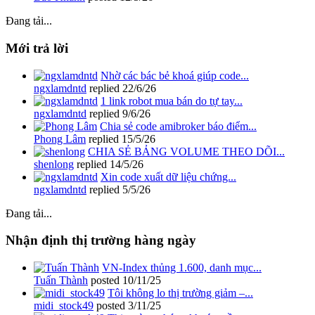
Đang tải...
Mới trả lời
Nhờ các bác bẻ khoá giúp code...
ngxlamdntd
replied
22/6/26
1 link robot mua bán do tự tay...
ngxlamdntd
replied
9/6/26
Chia sẻ code amibroker báo điểm...
Phong Lâm
replied
15/5/26
CHIA SẺ BẢNG VOLUME THEO DÕI...
shenlong
replied
14/5/26
Xin code xuất dữ liệu chứng...
ngxlamdntd
replied
5/5/26
Đang tải...
Nhận định thị trường hàng ngày
VN-Index thủng 1.600, danh mục...
Tuấn Thành
posted
10/11/25
Tôi không lo thị trường giảm –...
midi_stock49
posted
3/11/25