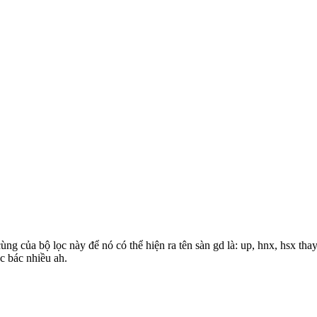
ng của bộ lọc này để nó có thể hiện ra tên sàn gd là: up, hnx, hsx thay
c bác nhiều ah.