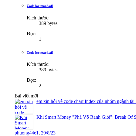
Code loc macd.afl
Kích thước:
389 bytes
Đọc:
1
Code loc macd.afl
Kích thước:
389 bytes
Đọc:
2
Bài viết mới
em xin hỏi về code chart Index của nhóm ngành tài
Khi Smart Money "Phá Vỡ Ranh Giới": Break Of S
phuong44e1
,
29/8/23