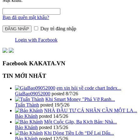
Mật khẩu:
Bạn đã quên mật khẩu?
Duy trì đăng nhập
Login with Facebook
Facebook KAKATA.VN
TIN MỚI NHẤT
em xin hỏi về code chart Index...
GiaBao09052000
posted
8/7/26
Khi Smart Money "Phá Vỡ Ranh...
Tuấn Thành
posted
19/5/26
NHÀ ĐẦU TƯ CÁ NHÂN CẦN MỘT LA...
Bảo Khánh
posted
14/5/26
Một Cuộc Gặp, Ba Kịch Bản: Nhà...
Bảo Khánh
posted
13/5/26
Khi Dòng Tiền Lớn “Để Lại Dấu...
Bảo Khánh
posted
12/5/26