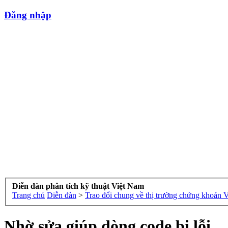
Đăng nhập
Diễn đàn phân tích kỹ thuật Việt Nam
Trang chủ
Diễn đàn
>
Trao đổi chung về thị trường chứng khoán 
Nhờ sửa giúp dòng code bị lỗi