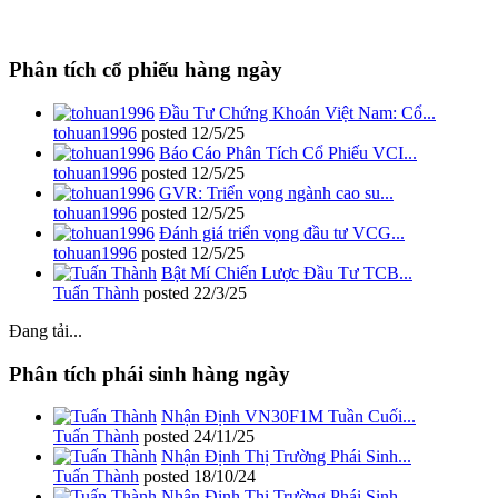
Phân tích cổ phiếu hàng ngày
Đầu Tư Chứng Khoán Việt Nam: Cổ...
tohuan1996
posted
12/5/25
Báo Cáo Phân Tích Cổ Phiếu VCI...
tohuan1996
posted
12/5/25
GVR: Triển vọng ngành cao su...
tohuan1996
posted
12/5/25
Đánh giá triển vọng đầu tư VCG...
tohuan1996
posted
12/5/25
Bật Mí Chiến Lược Đầu Tư TCB...
Tuấn Thành
posted
22/3/25
Đang tải...
Phân tích phái sinh hàng ngày
Nhận Định VN30F1M Tuần Cuối...
Tuấn Thành
posted
24/11/25
Nhận Định Thị Trường Phái Sinh...
Tuấn Thành
posted
18/10/24
Nhận Định Thị Trường Phái Sinh...