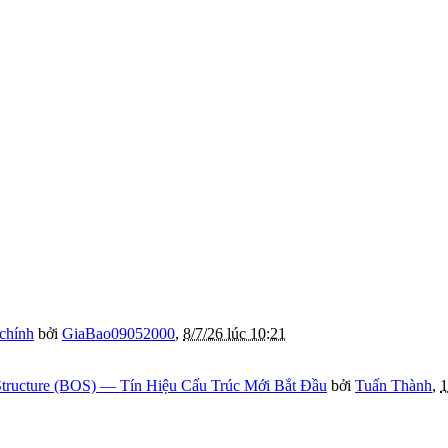
 chính
bởi
GiaBao09052000
,
8/7/26 lúc 10:21
tructure (BOS) — Tín Hiệu Cấu Trúc Mới Bắt Đầu
bởi
Tuấn Thành
,
1