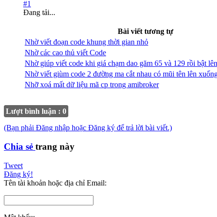
#1
Đang tải...
Bài viết tương tự
Nhờ viết đoạn code khung thời gian nhỏ
Nhờ các cao thủ viết Code
Nhờ giúp viết code khi giá chạm dao găm 65 và 129 rồi bật lê
Nhờ viết giùm code 2 đường ma cắt nhau có mũi tên lên xuống
Nhỡ xoá mất dữ liệu mã cp trong amibroker
Lượt bình luận : 0
(Bạn phải Đăng nhập hoặc Đăng ký để trả lời bài viết.)
Chia sẻ
trang này
Tweet
Đăng ký!
Tên tài khoản hoặc địa chỉ Email: