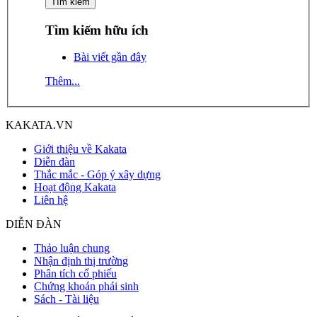
Tìm kiếm hữu ích
Bài viết gần đây
Thêm...
KAKATA.VN
Giới thiệu về Kakata
Diễn đàn
Thắc mắc - Góp ý xây dựng
Hoạt động Kakata
Liên hệ
DIỄN ĐÀN
Thảo luận chung
Nhận định thị trường
Phân tích cổ phiếu
Chứng khoán phái sinh
Sách - Tài liệu