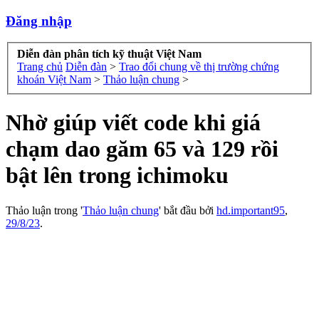
Đăng nhập
Diễn đàn phân tích kỹ thuật Việt Nam
Trang chủ
Diễn đàn
>
Trao đổi chung về thị trường chứng
khoán Việt Nam
>
Thảo luận chung
>
Nhờ giúp viết code khi giá
chạm dao găm 65 và 129 rồi
bật lên trong ichimoku
Thảo luận trong '
Thảo luận chung
' bắt đầu bởi
hd.important95
,
29/8/23
.