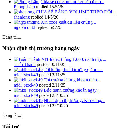
Chia sẻ code amibroker báo điểm...
Phong Lâm
replied
15/5/26
CHIA SẺ BẢNG VOLUME THEO DÕI...
shenlong
replied
14/5/26
Xin code xuất dữ liệu chứng...
ngxlamdntd
replied
5/5/26
Đang tải...
Nhận định thị trường hàng ngày
VN-Index thủng 1.600, danh mục...
Tuấn Thành
posted
10/11/25
Tôi không lo thị trường giảm –...
midi_stock49
posted
3/11/25
Thị trường chứng khoán tuần...
midi_stock49
posted
2/11/25
Bức tranh chứng khoán ngày...
midi_stock49
posted
28/10/25
Nhận định thị trường: Khi vùng...
midi_stock49
posted
22/10/25
Đang tải...
Tài trợ