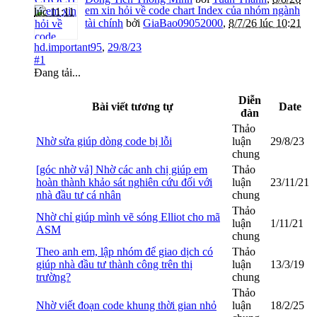
em xin hỏi về code chart Index của nhóm ngành
lúc 11:11
tài chính
bởi
GiaBao09052000
,
8/7/26 lúc 10:21
hd.important95
,
29/8/23
#1
Đang tải...
Diễn
Bài viết tương tự
Date
đàn
Thảo
Nhờ sửa giúp dòng code bị lỗi
luận
29/8/23
chung
[góc nhờ vả] Nhờ các anh chị giúp em
Thảo
hoàn thành khảo sát nghiên cứu đối với
luận
23/11/21
nhà đầu tư cá nhân
chung
Thảo
Nhờ chỉ giúp mình vẽ sóng Elliot cho mã
luận
1/11/21
ASM
chung
Theo anh em, lập nhóm để giao dịch có
Thảo
giúp nhà đầu tư thành công trên thị
luận
13/3/19
trường?
chung
Thảo
Nhờ viết đoạn code khung thời gian nhỏ
luận
18/2/25