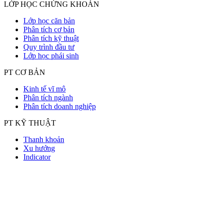
LỚP HỌC CHỨNG KHOÁN
Lớp học căn bản
Phân tích cơ bản
Phân tích kỹ thuật
Quy trình đầu tư
Lớp học phái sinh
PT CƠ BẢN
Kinh tế vĩ mô
Phân tích ngành
Phân tích doanh nghiệp
PT KỸ THUẬT
Thanh khoản
Xu hướng
Indicator