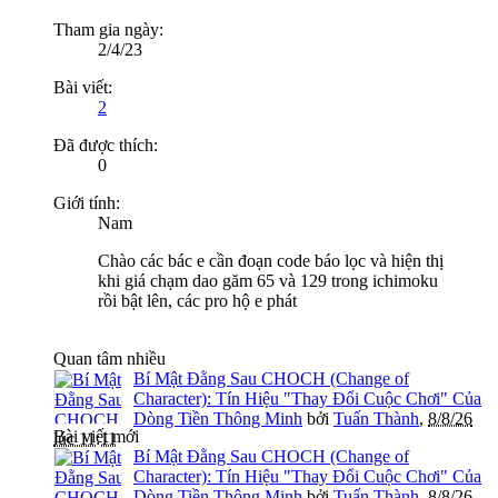
Tham gia ngày:
2/4/23
Bài viết:
2
Đã được thích:
0
Giới tính:
Nam
Chào các bác e cần đoạn code báo lọc và hiện thị
khi giá chạm dao găm 65 và 129 trong ichimoku
rồi bật lên, các pro hộ e phát
Quan tâm nhiều
Bí Mật Đằng Sau CHOCH (Change of
Character): Tín Hiệu "Thay Đổi Cuộc Chơi" Của
Dòng Tiền Thông Minh
bởi
Tuấn Thành
,
8/8/26
Bài viết mới
lúc 11:11
Bí Mật Đằng Sau CHOCH (Change of
Character): Tín Hiệu "Thay Đổi Cuộc Chơi" Của
Dòng Tiền Thông Minh
bởi
Tuấn Thành
,
8/8/26