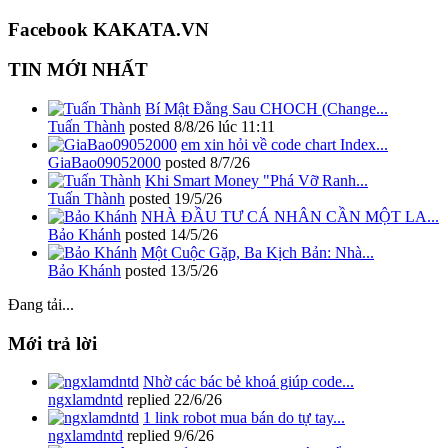
Facebook KAKATA.VN
TIN MỚI NHẤT
Bí Mật Đằng Sau CHOCH (Change...
Tuấn Thành
posted
8/8/26 lúc 11:11
em xin hỏi về code chart Index...
GiaBao09052000
posted
8/7/26
Khi Smart Money "Phá Vỡ Ranh...
Tuấn Thành
posted
19/5/26
NHÀ ĐẦU TƯ CÁ NHÂN CẦN MỘT LA...
Bảo Khánh
posted
14/5/26
Một Cuộc Gặp, Ba Kịch Bản: Nhà...
Bảo Khánh
posted
13/5/26
Đang tải...
Mới trả lời
Nhờ các bác bẻ khoá giúp code...
ngxlamdntd
replied
22/6/26
1 link robot mua bán do tự tay...
ngxlamdntd
replied
9/6/26