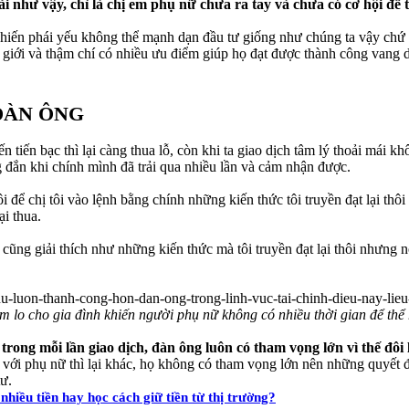
 như vậy, chỉ là chị em phụ nữ chưa ra tay và chưa có cơ hội để t
khiến phái yếu không thể mạnh dạn đầu tư giống như chúng ta vậy chứ 
 giới và thậm chí có nhiều ưu điểm giúp họ đạt được thành công vang 
ĐÀN ÔNG
tiến bạc thì lại càng thua lỗ, còn khi ta giao dịch tâm lý thoải mái khô
 đắn khi chính mình đã trải qua nhiều lần và cảm nhận được.
tôi để chị tôi vào lệnh bằng chính những kiến thức tôi truyền đạt lại th
ại thua.
hị cũng giải thích như những kiến thức mà tôi truyền đạt lại thôi nhưng
ăm lo cho gia đình khiến người phụ nữ không có nhiều thời gian để thể
rong mỗi lần giao dịch, đàn ông luôn có tham vọng lớn vì thế đôi
 với phụ nữ thì lại khác, họ không có tham vọng lớn nên những quyết đ
ư.
hiều tiền hay học cách giữ tiền từ thị trường?