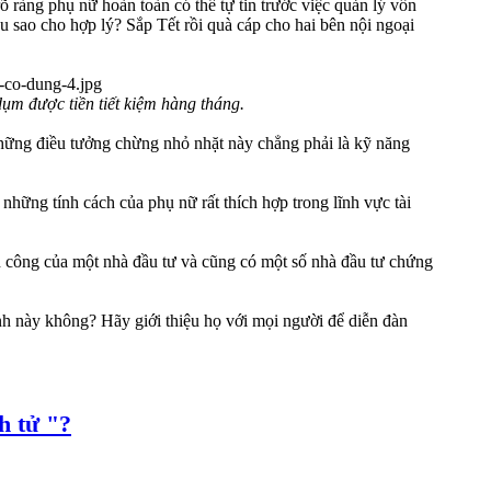
 ràng phụ nữ hoàn toàn có thể tự tin trước việc quản lý vốn
 sao cho hợp lý? Sắp Tết rồi quà cáp cho hai bên nội ngoại
dụm được tiền tiết kiệm hàng tháng.
 Những điều tưởng chừng nhỏ nhặt này chẳng phải là kỹ năng
những tính cách của phụ nữ rất thích hợp trong lĩnh vực tài
nh công của một nhà đầu tư và cũng có một số nhà đầu tư chứng
nh này không? Hãy giới thiệu họ với mọi người để diễn đàn
h tử "?