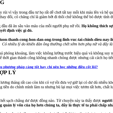
NG
ủi vì vậy trong đầu tư họ rất dễ chơi tất tay mỗi khi máu lên và hệ qu
thay đổi, có chăng chỉ là giảm bớt đi thôi chứ không thể bỏ được tính
g đầu đã ăn sâu vào máu của mỗi người phụ nữ rồi.
Họ không thích sự
ết định việc gì đó.
Có nhiều lý do khiến đàn ông thường chết sớm hơn phụ nữ và đây là 
uá phóng khoáng, làm việc không lường trước hiệu quả và không suy n
 thể thời gian thành công không nhanh chóng được nhưng cái cách họ t
ều phương pháp càng tốt hay chỉ nên học những điều cốt lõi?
HỢP LÝ
lương tháng rất cao còn khi có vợ rồi đưa vợ giữ lại có dư dù nhiều kh
ng tiền do chính mình làm ra nhưng bù lại mọi việc tươm tất hơn, chất
 hết sạch chẳng dư được đồng nào. Từ chuyện này ta thấy được
người 
g quản lý vốn của họ hơn chúng ta, đây là thực tế ta phải chấp nh