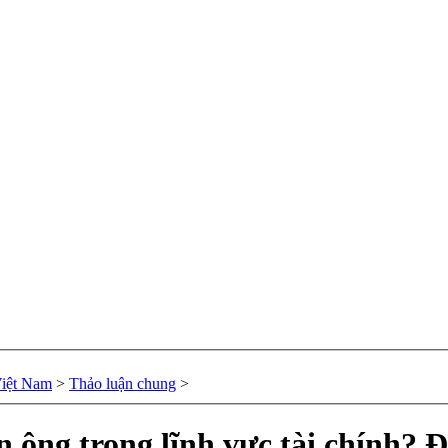
Việt Nam
>
Thảo luận chung
>
ông trong lĩnh vực tài chính? Đ