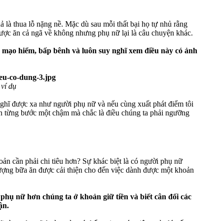
ả là thua lỗ nặng nề. Mặc dù sau mỗi thất bại họ tự nhủ rằng
 được ăn cả ngã về không nhưng phụ nữ lại là câu chuyện khác.
 mạo hiểm, bấp bênh và luôn suy nghĩ xem điều này có ảnh
ví dụ
ghĩ được xa như người phụ nữ và nếu cùng xuất phát điểm tôi
iến từng bước một chậm mà chắc là điều chúng ta phải ngưỡng
oản cần phải chi tiêu hơn? Sự khác biệt là có người phụ nữ
 lượng bữa ăn được cải thiện cho đến việc dành được một khoản
phụ nữ hơn chúng ta ở khoản giữ tiền và biết cân đối các
ận.