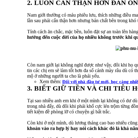
2. LUÔN CẨN THẬN HƠN ĐÀN Ô
Nam giới thường có máu phiêu lưu, thích những điều may r
lần sau phải cẩn thận hơn nhưng bản chất bên trong khó 
Tính cách ăn chắc, mặc bền, luôn đặt sự an toàn lên hàn
hưởng đến cuộc đời của họ nhiều không trước khi quy
Còn nam giới lại không nghĩ được như vậy, đôi khi họ q
tin các chị em sẽ làm tốt hơn đa số cánh mày râu dù có
mộ ở những người ta cho là phái yếu.
Xem thêm:
Đối với nhà đầu tư mới, học càng nhi
3. BIẾT GIỮ TIỀN VÀ CHI TIÊU 
Tại sao nhiều anh em khi ở một mình lại không có dư dù 
trong nhà đấy, dù đôi khi phải khổ cực lén trộm từng đồ
tiết kiệm đề phòng lỡ có chuyện gì bất trắc.
Còn khi ở một mình, dù lương tháng cao bao nhiêu cũng
khoản vào ra hợp lý hay nói cách khác đó là khả năn