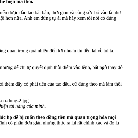
hể hiện mà thôi.
nếu được đào tạo bài bản, thời gian và công sức bỏ vào là như
dội hơn nữa. Anh em đừng tự ái mà hãy xem tôi nói có đúng
ng quan trọng quá nhiều đến lợi nhuận thì tiền lại về túi ta.
ôi nhưng để chị tự quyết định thời điểm vào lệnh, bất ngờ thay đó
 nói thêm đây có phải tiền của tao đâu, cứ đúng theo mà làm thôi
 hiện tài năng của mình.
 lúc họ dễ bị cuốn theo đồng tiền mà quan trọng hóa mọi
ịnh có phần đơn giản nhưng thực ra lại rất chính xác và đó là