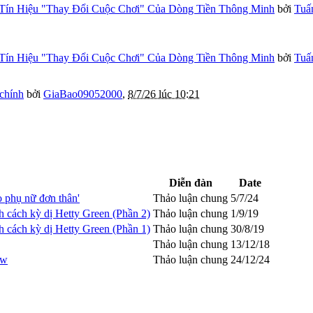
Tín Hiệu "Thay Đổi Cuộc Chơi" Của Dòng Tiền Thông Minh
bởi
Tuấ
Tín Hiệu "Thay Đổi Cuộc Chơi" Của Dòng Tiền Thông Minh
bởi
Tuấ
 chính
bởi
GiaBao09052000
,
8/7/26 lúc 10:21
Diễn đàn
Date
 phụ nữ đơn thân'
Thảo luận chung
5/7/24
h cách kỳ dị Hetty Green (Phần 2)
Thảo luận chung
1/9/19
h cách kỳ dị Hetty Green (Phần 1)
Thảo luận chung
30/8/19
Thảo luận chung
13/12/18
ow
Thảo luận chung
24/12/24