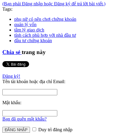
(Bạn phải Đăng nhập hoặc Đăng ký để trả lời bài viết.)
Tags:
phụ nữ có nên chơi chứng khoán
quản lý vốn
tâm lý giao dịch
tính cách phù hợp với nhà đầu tư
đầu tư chứng khoán
Chia sẻ
trang này
Đăng ký!
Tên tài khoản hoặc địa chỉ Email:
Mật khẩu:
Bạn đã quên mật khẩu?
Duy trì đăng nhập