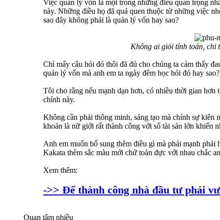
Việc quản lý vốn là một trong những điều quan trọng nhấ
này. Những điều họ đã quá quen thuộc từ những việc nhỏ
sao đây không phải là quản lý vốn hay sao?
Không ai giỏi tính toán, chi
Chỉ mấy câu hỏi đó thôi đã đủ cho chúng ta cảm thấy đau
quản lý vốn mà anh em ta ngày đêm học hỏi đó hay sao?
Tôi cho rằng nếu mạnh dạn hơn, có nhiều thời gian hơn th
chính này.
Không cần phải thông minh, sáng tạo mà chính sự kiên n
khoán là nữ giới rất thành công với số tài sản lớn khiến 
Anh em muốn bổ sung thêm điều gì mà phái mạnh phải học
Kakata thêm sắc màu mới chứ toàn đực với nhau chắc an
Xem thêm:
->> Để thành công nhà đầu tư phải vư
Quan tâm nhiều