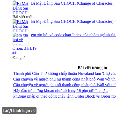
Bí Mật Đằng Sau CHOCH (Change of Character): 
Bài viết mới
Bí Mật Đằng Sau CHOCH (Change of Character): 
em xin hỏi về code chart Index của nhóm ngành tài
Orion
,
31/1/19
#1
Đang tải...
Bài viết tương tự
Thành phố Cần Thơ không chấp thuận Novaland làm 'Chợ cho
Câu chuyện về người phụ nữ thành công nhất phố Wall với tín
Câu chuyện về người phụ nữ thành công nhất phố Wall với tín
Hãy đầu tư chứng khoán như cách người phụ nữ đi chợ...
Phương pháp đi theo dòng chảy lệnh Order Block vs Order fl
Lượt bình luận : 0