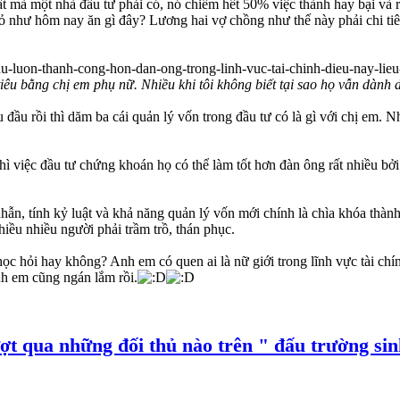
t mà một nhà đầu tư phải có, nó chiếm hết 50% việc thành hay bại và rõ
 như hôm nay ăn gì đây? Lương hai vợ chồng như thế này phải chi tiêu
 tiêu bằng chị em phụ nữ. Nhiều khi tôi không biết tại sao họ vẫn dành 
 đầu rồi thì dăm ba cái quản lý vốn trong đầu tư có là gì với chị em.
ì việc đầu tư chứng khoán họ có thể làm tốt hơn đàn ông rất nhiều bởi 
hẫn, tính kỷ luật và khả năng quản lý vốn mới chính là chìa khóa thà
nhiều nhiều người phải trầm trồ, thán phục.
 hỏi hay không? Anh em có quen ai là nữ giới trong lĩnh vực tài chí
h em cũng ngán lắm rồi.
ợt qua những đối thủ nào trên " đấu trường sin