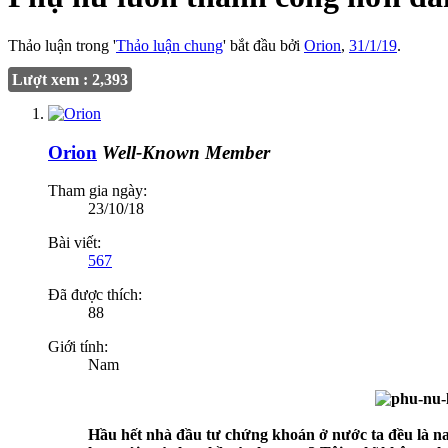
Thảo luận trong '
Thảo luận chung
' bắt đầu bởi
Orion
,
31/1/19
.
Lượt xem : 2,393
Orion
Well-Known Member
Tham gia ngày:
23/10/18
Bài viết:
567
Đã được thích:
88
Giới tính:
Nam
Hầu hết nhà đầu tư chứng khoán ở nước ta đều là na