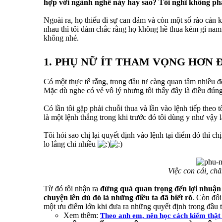
hợp với ngành nghề này hay sao? Tôi nghĩ không phải
Ngoài ra, họ thiếu đi sự can đảm và còn một số rào cản 
nhau thì tôi dám chắc rằng họ không hề thua kém gì nam
không nhé.
1. PHỤ NỮ ÍT THAM VỌNG HƠN 
Có một thực tế rằng, trong đầu tư càng quan tâm nhiều đến 
Mặc dù nghe có vẻ vô lý nhưng tôi thấy đây là điều đúng
Có lần tôi gặp phải chuỗi thua và lần vào lệnh tiếp theo 
là một lệnh thắng trong khi trước đó tôi dùng y như vậy l
Tôi hỏi sao chị lại quyết định vào lệnh tại điểm đó thì c
lo lắng chi nhiều
Việc con cái, ch
Từ đó tôi nhận ra
đừng quá quan trọng đến lợi nhuận t
chuyện lên dù đó là những điều ta đã biết rõ
. Còn đối
một ưu điểm lớn khi đưa ra những quyết định trong đầu t
Xem thêm:
Theo anh em, nên học cách kiếm thật n