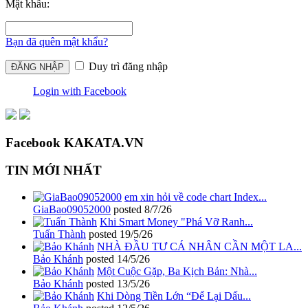
Mật khẩu:
Bạn đã quên mật khẩu?
Duy trì đăng nhập
Login with Facebook
Facebook KAKATA.VN
TIN MỚI NHẤT
em xin hỏi về code chart Index...
GiaBao09052000
posted
8/7/26
Khi Smart Money "Phá Vỡ Ranh...
Tuấn Thành
posted
19/5/26
NHÀ ĐẦU TƯ CÁ NHÂN CẦN MỘT LA...
Bảo Khánh
posted
14/5/26
Một Cuộc Gặp, Ba Kịch Bản: Nhà...
Bảo Khánh
posted
13/5/26
Khi Dòng Tiền Lớn “Để Lại Dấu...