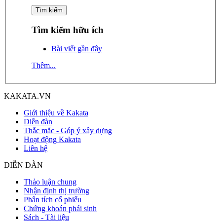
Tìm kiếm hữu ích
Bài viết gần đây
Thêm...
KAKATA.VN
Giới thiệu về Kakata
Diễn đàn
Thắc mắc - Góp ý xây dựng
Hoạt động Kakata
Liên hệ
DIỄN ĐÀN
Thảo luận chung
Nhận định thị trường
Phân tích cổ phiếu
Chứng khoán phái sinh
Sách - Tài liệu