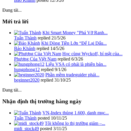
Bảo Khánh
posted
12/5/26
Đang tải...
Mới trả lời
Khi Smart Money "Phá Vỡ Ranh...
Tuấn Thành
replied
21/5/26
Khi Dòng Tiền Lớn “Để Lại Dấu...
Bảo Khánh
replied
14/5/26
Học cùng Wyckoff, bí mật của...
Phương Của Việt Nam
replied
6/3/26
Liệu VSA có phải là phiên bản...
hungphong12
replied
9/1/26
Phần mềm tradeguider phái...
beginner2020
replied
31/10/25
Đang tải...
Nhận định thị trường hàng ngày
VN-Index thủng 1.600, danh mục...
Tuấn Thành
posted
10/11/25
Tôi không lo thị trường giảm –...
midi_stock49
posted
3/11/25