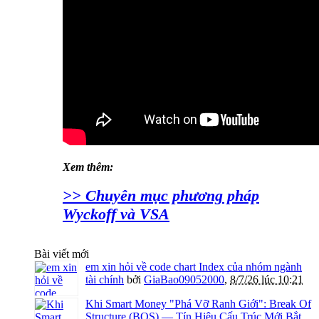
Xem thêm:
>> Chuyên mục phương pháp
Wyckoff và VSA
Bài viết mới
em xin hỏi về code chart Index của nhóm ngành
tài chính
bởi
GiaBao09052000
,
8/7/26 lúc 10:21
Khi Smart Money "Phá Vỡ Ranh Giới": Break Of
Structure (BOS) — Tín Hiệu Cấu Trúc Mới Bắt