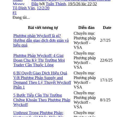
Đầu
bởi
Tuấn Thành
,
19/5/26 lúc 22:32
Tô Đình Văn
,
12/2/20
#1
Đang tải...
Bài viết tương tự
Diễn đàn
Date
Chuyên mục
Phương pháp Wyckoff là gì?
Phương pháp
Hướng dẫn giao dịch đơn giản và
2/7/25
Wyckoff -
hiệu quả
VSA
Chuyên mục
Phương Pháp Wyckoff: 4 Giai
Phương pháp
Đoạn Chu Kỳ Thị Trường Mọi
22/6/25
Wyckoff -
Trader Cần Thuộc Lòng
VSA
6 Bí Quyết Giao Dịch Hiệu Quả
Chuyên mục
Với Phương Pháp Supply and
Phương pháp
17/1/25
Demand Theo Lý Thuyết Wyckoff
Wyckoff -
Phần 1
VSA
Chuyên mục
5 Bước Tiếp Cận Thị Trường
Phương pháp
Chứng Khoán Theo Phương Pháp
8/1/25
Wyckoff -
Wyckoff
VSA
Upthrust Trong Phương Pháp:
Chuyên mục