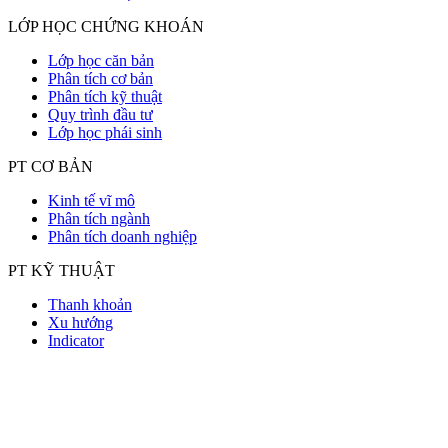
LỚP HỌC CHỨNG KHOÁN
Lớp học căn bản
Phân tích cơ bản
Phân tích kỹ thuật
Quy trình đầu tư
Lớp học phái sinh
PT CƠ BẢN
Kinh tế vĩ mô
Phân tích ngành
Phân tích doanh nghiệp
PT KỸ THUẬT
Thanh khoản
Xu hướng
Indicator