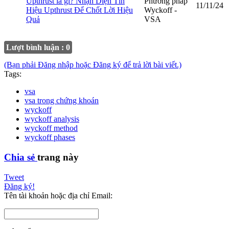
Upthrust là gì? Nhận Diện Tín
Phương pháp
11/11/24
Hiệu Upthrust Để Chốt Lời Hiệu
Wyckoff -
Quả
VSA
Lượt bình luận : 0
(Bạn phải Đăng nhập hoặc Đăng ký để trả lời bài viết.)
Tags:
vsa
vsa trong chứng khoán
wyckoff
wyckoff analysis
wyckoff method
wyckoff phases
Chia sẻ
trang này
Tweet
Đăng ký!
Tên tài khoản hoặc địa chỉ Email: