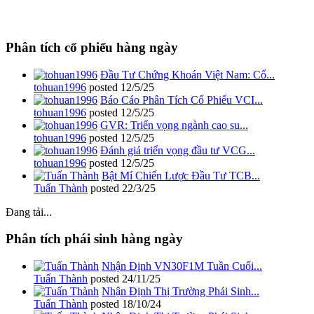
Phân tích cổ phiếu hàng ngày
Đầu Tư Chứng Khoán Việt Nam: Cổ...
tohuan1996
posted
12/5/25
Báo Cáo Phân Tích Cổ Phiếu VCI...
tohuan1996
posted
12/5/25
GVR: Triển vọng ngành cao su...
tohuan1996
posted
12/5/25
Đánh giá triển vọng đầu tư VCG...
tohuan1996
posted
12/5/25
Bật Mí Chiến Lược Đầu Tư TCB...
Tuấn Thành
posted
22/3/25
Đang tải...
Phân tích phái sinh hàng ngày
Nhận Định VN30F1M Tuần Cuối...
Tuấn Thành
posted
24/11/25
Nhận Định Thị Trường Phái Sinh...
Tuấn Thành
posted
18/10/24