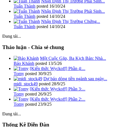
Nhận Định Thị Trường Phái Sinh...
Tuấn Thành
posted
16/10/24
Nhận Định Thị Trường Phái Sinh...
Tuấn Thành
posted
14/10/24
Nhận Định Thị Trường Chứng...
Tuấn Thành
posted
14/10/24
Đang tải...
Thảo luận - Chia sẻ chung
Một Cuộc Gặp, Ba Kịch Bản: Nhà...
Bảo Khánh
posted
13/5/26
[Kiến thức Wyckoff] Phần 4:...
Tomy
posted
30/9/25
Dự báo dòng tiền ngành sau ngày...
midi_stock49
posted
28/9/25
[Kiến thức Wyckoff] Phần 3:...
Tomy
posted
26/9/25
[Kiến thức Wyckoff] Phần 2:...
Tomy
posted
23/9/25
Đang tải...
Thống Kê Diễn Đàn