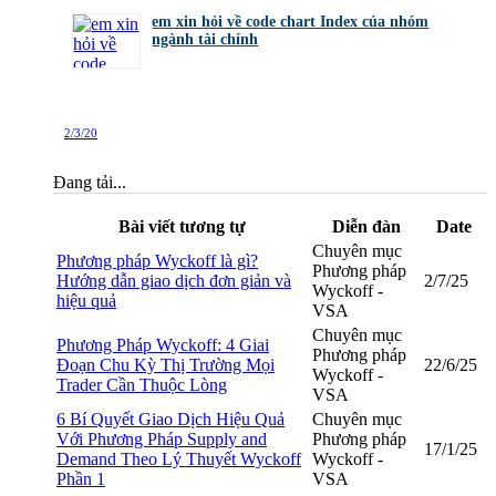
bởi
Tuấn Thành
,
8/8/26 lúc 11:11
em xin hỏi về code chart Index của nhóm
ngành tài chính
bởi
GiaBao09052000
,
8/7/26 lúc 10:21
2/3/20
Đang tải...
Bài viết tương tự
Diễn đàn
Date
Chuyên mục
Phương pháp Wyckoff là gì?
Phương pháp
Hướng dẫn giao dịch đơn giản và
2/7/25
Wyckoff -
hiệu quả
VSA
Chuyên mục
Phương Pháp Wyckoff: 4 Giai
Phương pháp
Đoạn Chu Kỳ Thị Trường Mọi
22/6/25
Wyckoff -
Trader Cần Thuộc Lòng
VSA
6 Bí Quyết Giao Dịch Hiệu Quả
Chuyên mục
Với Phương Pháp Supply and
Phương pháp
17/1/25
Demand Theo Lý Thuyết Wyckoff
Wyckoff -
Phần 1
VSA