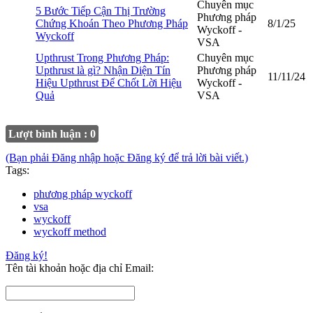
Chuyên mục
5 Bước Tiếp Cận Thị Trường
Phương pháp
Chứng Khoán Theo Phương Pháp
8/1/25
Wyckoff -
Wyckoff
VSA
Upthrust Trong Phương Pháp:
Chuyên mục
Upthrust là gì? Nhận Diện Tín
Phương pháp
11/11/24
Hiệu Upthrust Để Chốt Lời Hiệu
Wyckoff -
Quả
VSA
Lượt bình luận : 0
(Bạn phải Đăng nhập hoặc Đăng ký để trả lời bài viết.)
Tags:
phương pháp wyckoff
vsa
wyckoff
wyckoff method
Đăng ký!
Tên tài khoản hoặc địa chỉ Email: