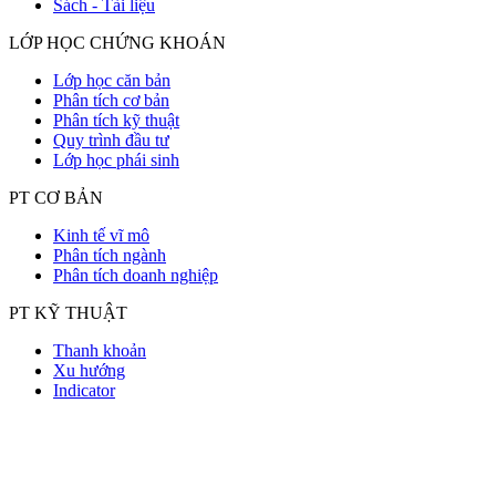
Sách - Tài liệu
LỚP HỌC CHỨNG KHOÁN
Lớp học căn bản
Phân tích cơ bản
Phân tích kỹ thuật
Quy trình đầu tư
Lớp học phái sinh
PT CƠ BẢN
Kinh tế vĩ mô
Phân tích ngành
Phân tích doanh nghiệp
PT KỸ THUẬT
Thanh khoản
Xu hướng
Indicator