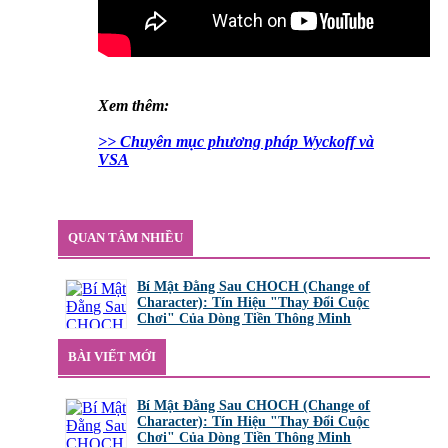
Xem thêm:
>> Chuyên mục phương pháp Wyckoff và
VSA
QUAN TÂM NHIỀU
Bí Mật Đằng Sau CHOCH (Change of
Character): Tín Hiệu "Thay Đổi Cuộc
Chơi" Của Dòng Tiền Thông Minh
bởi
Tuấn Thành
,
8/8/26 lúc 11:11
BÀI VIẾT MỚI
Bí Mật Đằng Sau CHOCH (Change of
Character): Tín Hiệu "Thay Đổi Cuộc
Chơi" Của Dòng Tiền Thông Minh