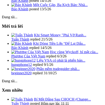
Bảo Khánh
posted
14/5/26
Một Cuộc Gặp, Ba Kịch Bản: Nhà...
Bảo Khánh
posted
13/5/26
Đang tải...
Mới trả lời
Khi Smart Money "Phá Vỡ Ranh...
Tuấn Thành
replied
21/5/26
Khi Dòng Tiền Lớn “Để Lại Dấu...
Bảo Khánh
replied
14/5/26
Học cùng Wyckoff, bí mật của...
Phương Của Việt Nam
replied
6/3/26
Liệu VSA có phải là phiên bản...
hungphong12
replied
9/1/26
Phần mềm tradeguider phái...
beginner2020
replied
31/10/25
Đang tải...
Xem nhiều
Bí Mật Đằng Sau CHOCH (Change...
Tuấn Thành
posted
Hôm nay lúc 11:11