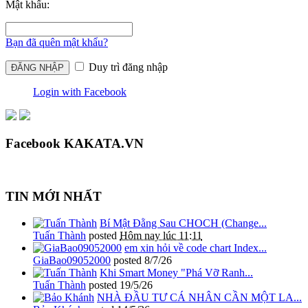
Mật khẩu:
Bạn đã quên mật khẩu?
Duy trì đăng nhập
Login with Facebook
Facebook KAKATA.VN
TIN MỚI NHẤT
Bí Mật Đằng Sau CHOCH (Change...
Tuấn Thành
posted
Hôm nay lúc 11:11
em xin hỏi về code chart Index...
GiaBao09052000
posted
8/7/26
Khi Smart Money "Phá Vỡ Ranh...
Tuấn Thành
posted
19/5/26
NHÀ ĐẦU TƯ CÁ NHÂN CẦN MỘT LA...