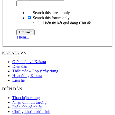
Search this thread only
Search this forum only
Hiển thị kết quả dạng Chủ đề
Thêm...
KAKATA.VN
Giới thiệu về Kakata
Diễn đàn
Thắc mắc - Góp ý xây dựng
Hoạt động Kakata
Liên hệ
DIỄN ĐÀN
Thảo luận chung
Nhận định thị trường
Phân tích cổ phiếu
Chứng khoán phái sinh