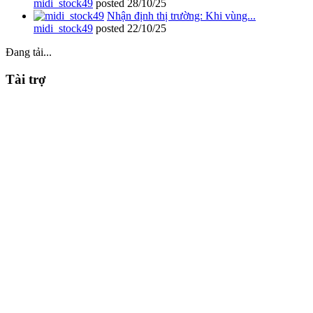
midi_stock49
posted
28/10/25
Nhận định thị trường: Khi vùng...
midi_stock49
posted
22/10/25
Đang tải...
Tài trợ