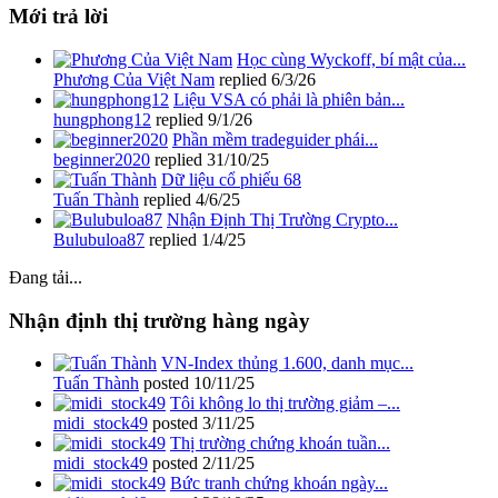
Mới trả lời
Học cùng Wyckoff, bí mật của...
Phương Của Việt Nam
replied
6/3/26
Liệu VSA có phải là phiên bản...
hungphong12
replied
9/1/26
Phần mềm tradeguider phái...
beginner2020
replied
31/10/25
Dữ liệu cổ phiếu 68
Tuấn Thành
replied
4/6/25
Nhận Định Thị Trường Crypto...
Bulubuloa87
replied
1/4/25
Đang tải...
Nhận định thị trường hàng ngày
VN-Index thủng 1.600, danh mục...
Tuấn Thành
posted
10/11/25
Tôi không lo thị trường giảm –...
midi_stock49
posted
3/11/25
Thị trường chứng khoán tuần...
midi_stock49
posted
2/11/25
Bức tranh chứng khoán ngày...