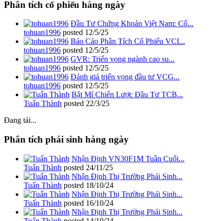
Phân tích cổ phiếu hàng ngày
Đầu Tư Chứng Khoán Việt Nam: Cổ...
tohuan1996
posted
12/5/25
Báo Cáo Phân Tích Cổ Phiếu VCI...
tohuan1996
posted
12/5/25
GVR: Triển vọng ngành cao su...
tohuan1996
posted
12/5/25
Đánh giá triển vọng đầu tư VCG...
tohuan1996
posted
12/5/25
Bật Mí Chiến Lược Đầu Tư TCB...
Tuấn Thành
posted
22/3/25
Đang tải...
Phân tích phái sinh hàng ngày
Nhận Định VN30F1M Tuần Cuối...
Tuấn Thành
posted
24/11/25
Nhận Định Thị Trường Phái Sinh...
Tuấn Thành
posted
18/10/24
Nhận Định Thị Trường Phái Sinh...
Tuấn Thành
posted
16/10/24
Nhận Định Thị Trường Phái Sinh...
Tuấn Thành
posted
14/10/24