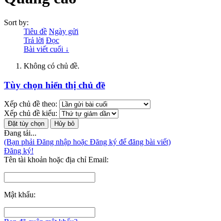
Sort by:
Tiêu đề
Ngày gửi
Trả lời
Đọc
Bài viết cuối ↓
Không có chủ đề.
Tùy chọn hiển thị chủ đề
Xếp chủ đề theo:
Xếp chủ đề kiểu:
Đang tải...
(Bạn phải Đăng nhập hoặc Đăng ký để đăng bài viết)
Đăng ký!
Tên tài khoản hoặc địa chỉ Email:
Mật khẩu: