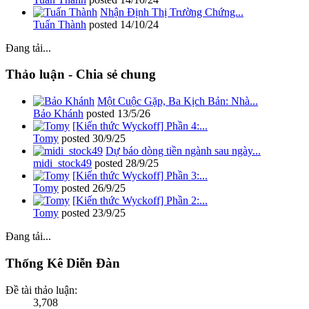
Nhận Định Thị Trường Chứng...
Tuấn Thành
posted
14/10/24
Đang tải...
Thảo luận - Chia sẻ chung
Một Cuộc Gặp, Ba Kịch Bản: Nhà...
Bảo Khánh
posted
13/5/26
[Kiến thức Wyckoff] Phần 4:...
Tomy
posted
30/9/25
Dự báo dòng tiền ngành sau ngày...
midi_stock49
posted
28/9/25
[Kiến thức Wyckoff] Phần 3:...
Tomy
posted
26/9/25
[Kiến thức Wyckoff] Phần 2:...
Tomy
posted
23/9/25
Đang tải...
Thống Kê Diễn Đàn
Đề tài thảo luận:
3,708