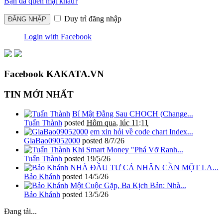
Bạn đã quên mật khẩu?
Duy trì đăng nhập
Login with Facebook
Facebook KAKATA.VN
TIN MỚI NHẤT
Bí Mật Đằng Sau CHOCH (Change...
Tuấn Thành
posted
Hôm qua, lúc 11:11
em xin hỏi về code chart Index...
GiaBao09052000
posted
8/7/26
Khi Smart Money "Phá Vỡ Ranh...
Tuấn Thành
posted
19/5/26
NHÀ ĐẦU TƯ CÁ NHÂN CẦN MỘT LA...
Bảo Khánh
posted
14/5/26
Một Cuộc Gặp, Ba Kịch Bản: Nhà...
Bảo Khánh
posted
13/5/26
Đang tải...