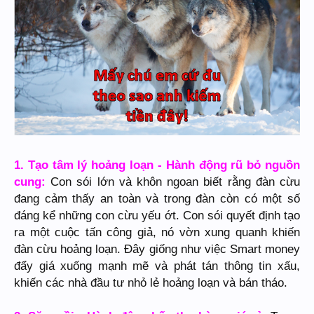
1. Tạo tâm lý hoảng loạn - Hành động rũ bỏ nguồn
cung:
Con sói lớn và khôn ngoan biết rằng đàn cừu
đang cảm thấy an toàn và trong đàn còn có một số
đáng kể những con cừu yếu ớt. Con sói quyết định tạo
ra một cuộc tấn công giả, nó vờn xung quanh khiến
đàn cừu hoảng loạn. Đây giống như việc Smart money
đẩy giá xuống mạnh mẽ và phát tán thông tin xấu,
khiến các nhà đầu tư nhỏ lẻ hoảng loạn và bán tháo.