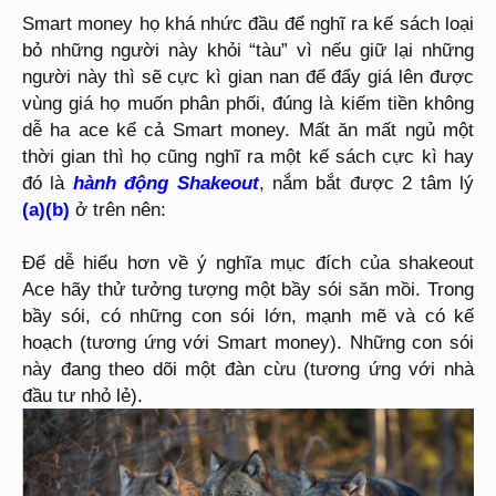
Smart money họ khá nhức đầu để nghĩ ra kế sách loại
bỏ những người này khỏi “tàu” vì nếu giữ lại những
người này thì sẽ cực kì gian nan để đẩy giá lên được
vùng giá họ muốn phân phối, đúng là kiếm tiền không
dễ ha ace kể cả Smart money. Mất ăn mất ngủ một
thời gian thì họ cũng nghĩ ra một kế sách cực kì hay
đó là
hành động Shakeout
, nắm bắt được 2 tâm lý
(a)(b)
ở trên nên:
Để dễ hiểu hơn về ý nghĩa mục đích của shakeout
Ace hãy thử tưởng tượng một bầy sói săn mồi. Trong
bầy sói, có những con sói lớn, mạnh mẽ và có kế
hoạch (tương ứng với Smart money). Những con sói
này đang theo dõi một đàn cừu (tương ứng với nhà
đầu tư nhỏ lẻ).