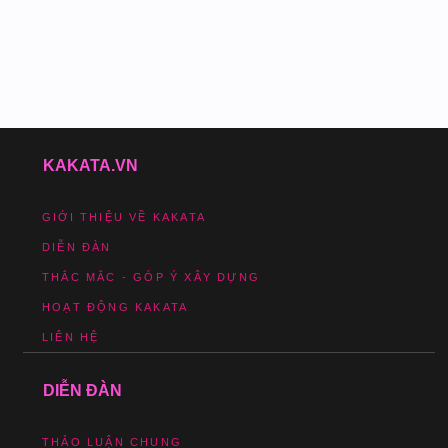
KAKATA.VN
GIỚI THIỆU VỀ KAKATA
DIỄN ĐÀN
THẮC MẮC - GÓP Ý XÂY DỰNG
HOẠT ĐỘNG KAKATA
LIÊN HỆ
DIỄN ĐÀN
THẢO LUẬN CHUNG