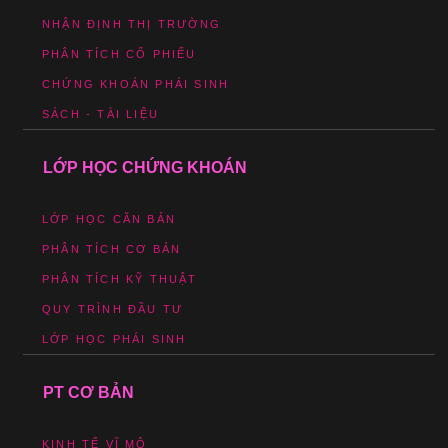
NHẬN ĐỊNH THỊ TRƯỜNG
PHÂN TÍCH CỔ PHIẾU
CHỨNG KHOÁN PHÁI SINH
SÁCH - TÀI LIỆU
LỚP HỌC CHỨNG KHOÁN
LỚP HỌC CĂN BẢN
PHÂN TÍCH CƠ BẢN
PHÂN TÍCH KỸ THUẬT
QUY TRÌNH ĐẦU TƯ
LỚP HỌC PHÁI SINH
PT CƠ BẢN
KINH TẾ VĨ MÔ