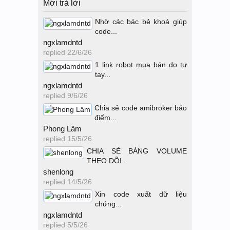
Mới trả lời
Nhờ các bác bẻ khoá giúp
code...
ngxlamdntd
replied
22/6/26
1 link robot mua bán do tự
tay...
ngxlamdntd
replied
9/6/26
Chia sẻ code amibroker báo
điểm...
Phong Lâm
replied
15/5/26
CHIA SẺ BẢNG VOLUME
THEO DÕI...
shenlong
replied
14/5/26
Xin code xuất dữ liệu
chứng...
ngxlamdntd
replied
5/5/26