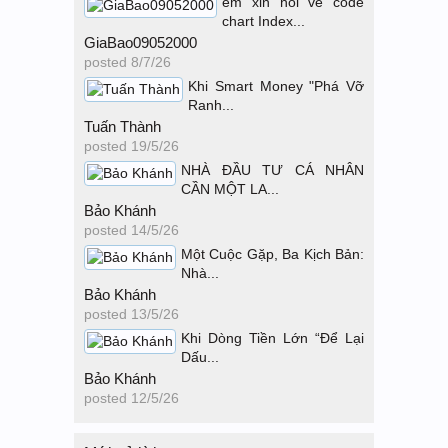
em xin hỏi về code
chart Index...
GiaBao09052000
posted
8/7/26
Khi Smart Money "Phá Vỡ
Ranh...
Tuấn Thành
posted
19/5/26
NHÀ ĐẦU TƯ CÁ NHÂN
CẦN MỘT LA...
Bảo Khánh
posted
14/5/26
Một Cuộc Gặp, Ba Kịch Bản:
Nhà...
Bảo Khánh
posted
13/5/26
Khi Dòng Tiền Lớn “Để Lại
Dấu...
Bảo Khánh
posted
12/5/26