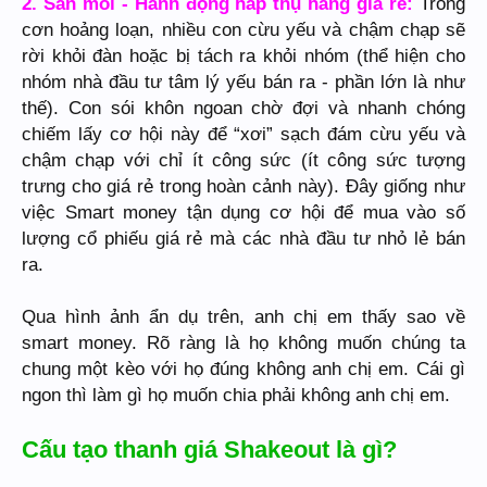
2. Săn mồi - Hành động hấp thụ hàng giá rẻ:
Trong
cơn hoảng loạn, nhiều con cừu yếu và chậm chạp sẽ
rời khỏi đàn hoặc bị tách ra khỏi nhóm (thể hiện cho
nhóm nhà đầu tư tâm lý yếu bán ra - phần lớn là như
thế). Con sói khôn ngoan chờ đợi và nhanh chóng
chiếm lấy cơ hội này để “xơi” sạch đám cừu yếu và
chậm chạp với chỉ ít công sức (ít công sức tượng
trưng cho giá rẻ trong hoàn cảnh này). Đây giống như
việc Smart money tận dụng cơ hội để mua vào số
lượng cổ phiếu giá rẻ mà các nhà đầu tư nhỏ lẻ bán
ra.
Qua hình ảnh ẩn dụ trên, anh chị em thấy sao về
smart money. Rõ ràng là họ không muốn chúng ta
chung một kèo với họ đúng không anh chị em. Cái gì
ngon thì làm gì họ muốn chia phải không anh chị em.
Cấu tạo thanh giá Shakeout là gì?