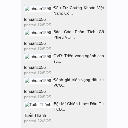
Đầu Tư Chứng Khoán Việt
Nam: Cổ...
tohuan1996
posted
12/5/25
Báo Cáo Phân Tích Cổ
Phiếu VCI...
tohuan1996
posted
12/5/25
GVR: Triển vọng ngành cao
su...
tohuan1996
posted
12/5/25
Đánh giá triển vọng đầu tư
VCG...
tohuan1996
posted
12/5/25
Bật Mí Chiến Lược Đầu Tư
TCB...
Tuấn Thành
posted
22/3/25