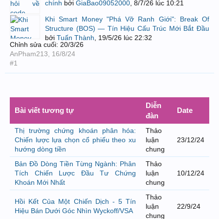
chính
bởi
GiaBao09052000
,
8/7/26 lúc 10:21
Khi Smart Money "Phá Vỡ Ranh Giới": Break Of
Structure (BOS) — Tín Hiệu Cấu Trúc Mới Bắt Đầu
bởi
Tuấn Thành
,
19/5/26 lúc 22:32
Chỉnh sửa cuối:
20/3/26
AnPham213
,
16/8/24
#1
Diễn
Bài viết tương tự
Date
đàn
Thị trường chứng khoán phân hóa:
Thảo
Chiến lược lựa chọn cổ phiếu theo xu
luận
23/12/24
hướng dòng tiền
chung
Bản Đồ Dòng Tiền Từng Ngành: Phân
Thảo
Tích Chiến Lược Đầu Tư Chứng
luận
10/12/24
Khoán Mới Nhất
chung
Thảo
Hồi Kết Của Một Chiến Dịch - 5 Tín
luận
22/9/24
Hiệu Bán Dưới Góc Nhìn Wyckoff/VSA
chung