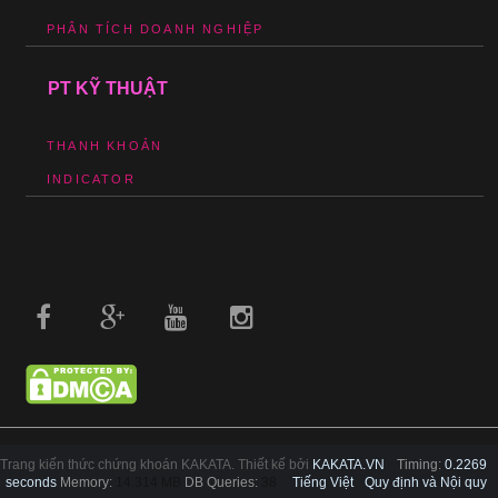
PHÂN TÍCH DOANH NGHIỆP
PT KỸ THUẬT
THANH KHOẢN
INDICATOR
Trang kiến thức chứng khoán KAKATA. Thiết kế bởi
KAKATA.VN
Timing:
0.2269
seconds
Memory:
14.314 MB
DB Queries:
38
Tiếng Việt
Quy định và Nội quy