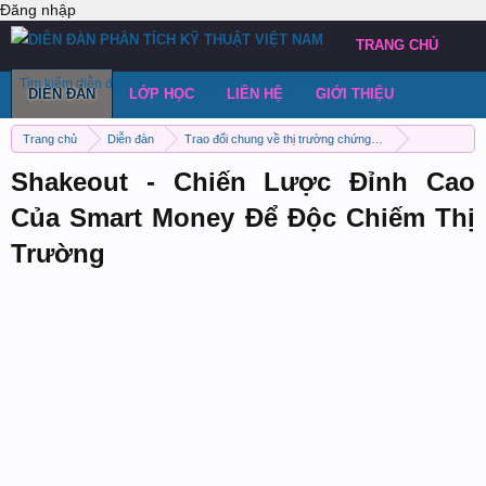
Đăng nhập
TRANG CHỦ
Tìm kiếm diễn đàn
Bài viết gần đây
Đăng chủ đề
DIỄN ĐÀN
LỚP HỌC
LIÊN HỆ
GIỚI THIỆU
Trang chủ
Diễn đàn
Trao đổi chung về thị trường chứng khoán Việt Nam
Thảo luận chung
Shakeout - Chiến Lược Đỉnh Cao
Của Smart Money Để Độc Chiếm Thị
Trường