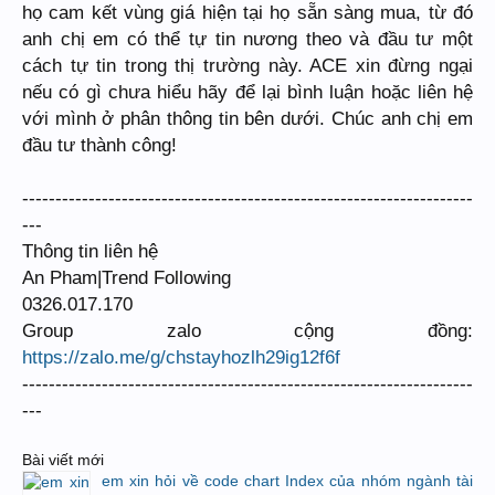
họ cam kết vùng giá hiện tại họ sẵn sàng mua, từ đó
anh chị em có thể tự tin nương theo và đầu tư một
cách tự tin trong thị trường này. ACE xin đừng ngại
nếu có gì chưa hiểu hãy để lại bình luận hoặc liên hệ
với mình ở phân thông tin bên dưới. Chúc anh chị em
đầu tư thành công!
--------------------------------------------------------------------
---
Thông tin liên hệ
An Pham|Trend Following
0326.017.170
Group zalo cộng đồng:
https://zalo.me/g/chstayhozlh29ig12f6f
--------------------------------------------------------------------
---
Bài viết mới
em xin hỏi về code chart Index của nhóm ngành tài