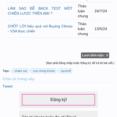
Thảo
LÀM SAO ĐỂ BACK TEST MỘT
luận
24/7/24
CHIẾN LƯỢC TRÊN AMI ?
chung
Thảo
CHỐT LỜI hiệu quả với Buying Climax
luận
13/5/24
- VSA thực chiến
chung
Lượt bình luận : 0
(Bạn phải Đăng nhập hoặc Đăng ký để trả lời bài viết.)
Tags:
shake out
vsa chung khoan
wyckoff
Chia sẻ
trang này
Tweet
Đăng ký!