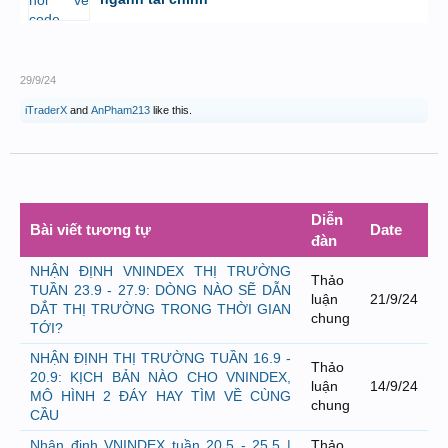
bởi
GiaBao09052000
,
8/7/26 lúc 10:21
29/9/24
iTraderX
and
AnPham213
like this.
Diễn
Bài viết tương tự
Date
đàn
NHẬN ĐỊNH VNINDEX THỊ TRƯỜNG
Thảo
TUẦN 23.9 - 27.9: DÒNG NÀO SẼ DẪN
luận
21/9/24
DẮT THỊ TRƯỜNG TRONG THỜI GIAN
chung
TỚI?
NHẬN ĐỊNH THỊ TRƯỜNG TUẦN 16.9 -
Thảo
20.9: KỊCH BẢN NÀO CHO VNINDEX,
luận
14/9/24
MÔ HÌNH 2 ĐÁY HAY TÌM VỀ CÙNG
chung
CẦU
Nhận định VNINDEX tuần 20.5 - 25.5 |
Thảo