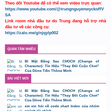
Theo dõi Youtube để có thể xem video trực quan:
https://www.youtube.com/@trungnguyenwyckoffV
SA
Link room nhà đầu tư do Trung đang hỗ trợ nhà
đầu tư về các công cụ:
https://zalo.me/g/njqylp002
QUAN TÂM NHIỀU
Bí Mật Đằng Sau CHOCH (Change of
Character): Tín Hiệu "Thay Đổi Cuộc Chơi"
Của Dòng Tiền Thông Minh
bởi
Tuấn Thành
,
8/8/26 lúc 11:11
BÀI VIẾT MỚI
Bí Mật Đằng Sau CHOCH (Change of
Character): Tín Hiệu "Thay Đổi Cuộc Chơi"
Của Dòng Tiền Thông Minh
bởi
Tuấn Thành
,
8/8/26 lúc 11:11
em xin hỏi về code chart Index của nhóm
ngành tài chính