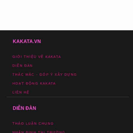
KAKATA.VN
GIỚI THIỆU VỀ KAKATA
DIỄN ĐÀN
THẮC MẮC - GÓP Ý XÂY DỰNG
HOẠT ĐỘNG KAKATA
LIÊN HỆ
DIỄN ĐÀN
THẢO LUẬN CHUNG
NHẬN ĐỊNH THỊ TRƯỜNG