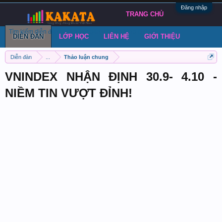
Đăng nhập
TRANG CHỦ
Tìm kiếm diễn đàn
Bài viết gần đây
Đăng chủ đề
DIỄN ĐÀN
LỚP HỌC
LIÊN HỆ
GIỚI THIỆU
Diễn đàn
...
Thảo luận chung
VNINDEX NHẬN ĐỊNH 30.9- 4.10 -
NIỀM TIN VƯỢT ĐỈNH!