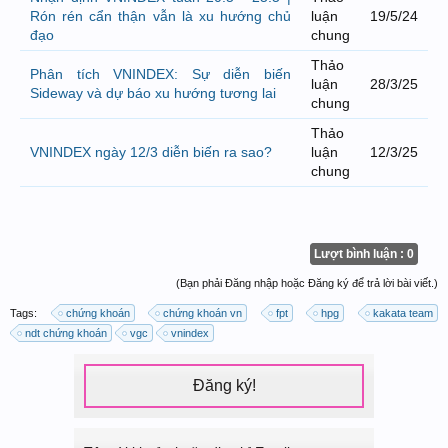
Rón rén cẩn thận vẫn là xu hướng chủ
luận
19/5/24
đạo
chung
Thảo
Phân tích VNINDEX: Sự diễn biến
luận
28/3/25
Sideway và dự báo xu hướng tương lai
chung
Thảo
VNINDEX ngày 12/3 diễn biến ra sao?
luận
12/3/25
chung
Lượt bình luận : 0
(Bạn phải Đăng nhập hoặc Đăng ký để trả lời bài viết.)
Tags:
chứng khoán
chứng khoán vn
fpt
hpg
kakata team
ndt chứng khoán
vgc
vnindex
Đăng ký!