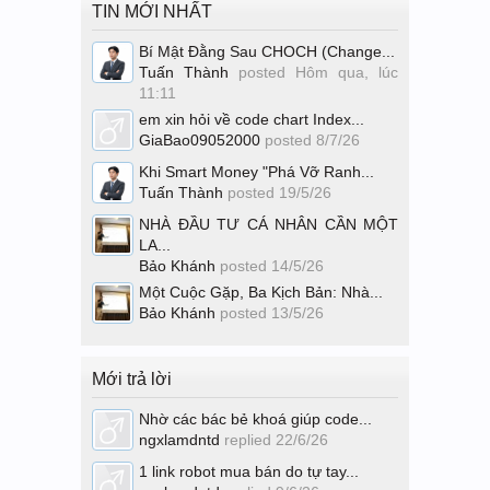
TIN MỚI NHẤT
Bí Mật Đằng Sau CHOCH (Change...
Tuấn Thành
posted
Hôm qua, lúc
11:11
em xin hỏi về code chart Index...
GiaBao09052000
posted
8/7/26
Khi Smart Money "Phá Vỡ Ranh...
Tuấn Thành
posted
19/5/26
NHÀ ĐẦU TƯ CÁ NHÂN CẦN MỘT
LA...
Bảo Khánh
posted
14/5/26
Một Cuộc Gặp, Ba Kịch Bản: Nhà...
Bảo Khánh
posted
13/5/26
Mới trả lời
Nhờ các bác bẻ khoá giúp code...
ngxlamdntd
replied
22/6/26
1 link robot mua bán do tự tay...