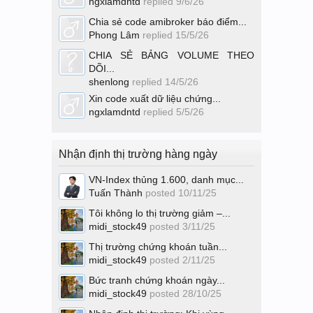
ngxlamdntd
replied
9/6/26
Chia sẻ code amibroker báo điểm...
Phong Lâm
replied
15/5/26
CHIA SẺ BẢNG VOLUME THEO
DÕI...
shenlong
replied
14/5/26
Xin code xuất dữ liệu chứng...
ngxlamdntd
replied
5/5/26
Nhận định thị trường hàng ngày
VN-Index thủng 1.600, danh mục...
Tuấn Thành
posted
10/11/25
Tôi không lo thị trường giảm –...
midi_stock49
posted
3/11/25
Thị trường chứng khoán tuần...
midi_stock49
posted
2/11/25
Bức tranh chứng khoán ngày...
midi_stock49
posted
28/10/25