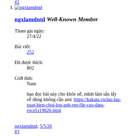
#2
ngxlamdntd
Well-Known Member
Tham gia ngày:
27/4/22
Bài viết:
252
Đã được thích:
802
Giới tính:
Nam
bạn đọc bài này cho khỏe nề, mình làm sẵn lấy
về dùng không cần ami :
https://kakata.vn/lau-lau-
xuat-hien-choi-lon-anh-em-file-cao-data-
excel.t19826.html
ngxlamdntd
,
5/5/26
#3