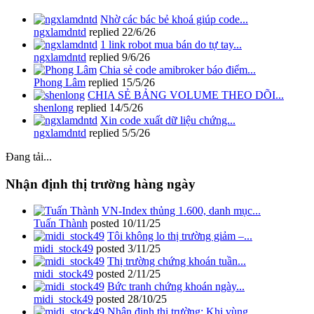
Nhờ các bác bẻ khoá giúp code...
ngxlamdntd
replied
22/6/26
1 link robot mua bán do tự tay...
ngxlamdntd
replied
9/6/26
Chia sẻ code amibroker báo điểm...
Phong Lâm
replied
15/5/26
CHIA SẺ BẢNG VOLUME THEO DÕI...
shenlong
replied
14/5/26
Xin code xuất dữ liệu chứng...
ngxlamdntd
replied
5/5/26
Đang tải...
Nhận định thị trường hàng ngày
VN-Index thủng 1.600, danh mục...
Tuấn Thành
posted
10/11/25
Tôi không lo thị trường giảm –...
midi_stock49
posted
3/11/25
Thị trường chứng khoán tuần...
midi_stock49
posted
2/11/25
Bức tranh chứng khoán ngày...
midi_stock49
posted
28/10/25
Nhận định thị trường: Khi vùng...