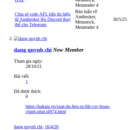
Metatrader 4
Bàn luận về
Chia sẻ code AFL bắn tín hiệu
Amibroker,
từ Amibroker lên Discord thay
30/5/25
Metastock,
thế cho Telegram
Metatrader 4
dang quynh chi
New Member
Tham gia ngày:
28/10/21
Bài viết:
1
Đã được thích:
0
https://kakata.vn/xuat-du-lieu-ra-file-csv-hoan-
chinh-nhat.t4974.html
dang quynh chi
,
16/4/26