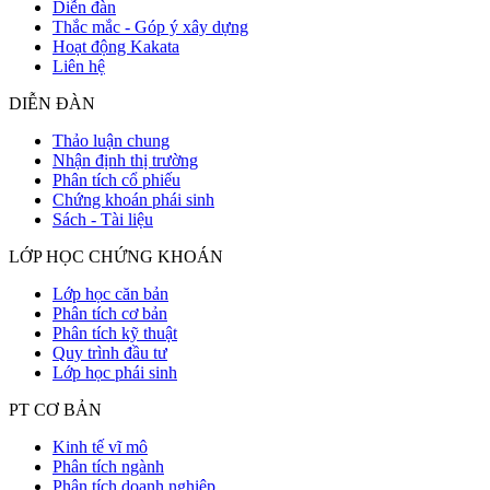
Diễn đàn
Thắc mắc - Góp ý xây dựng
Hoạt động Kakata
Liên hệ
DIỄN ĐÀN
Thảo luận chung
Nhận định thị trường
Phân tích cổ phiếu
Chứng khoán phái sinh
Sách - Tài liệu
LỚP HỌC CHỨNG KHOÁN
Lớp học căn bản
Phân tích cơ bản
Phân tích kỹ thuật
Quy trình đầu tư
Lớp học phái sinh
PT CƠ BẢN
Kinh tế vĩ mô
Phân tích ngành
Phân tích doanh nghiệp