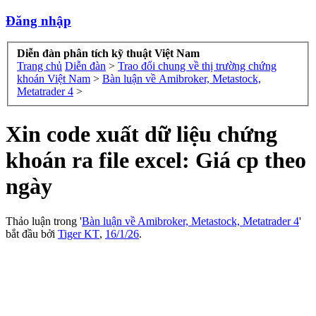
Đăng nhập
Diễn đàn phân tích kỹ thuật Việt Nam
Trang chủ
Diễn đàn
>
Trao đổi chung về thị trường chứng
khoán Việt Nam
>
Bàn luận về Amibroker, Metastock,
Metatrader 4
>
Xin code xuất dữ liệu chứng
khoán ra file excel: Giá cp theo
ngày
Thảo luận trong '
Bàn luận về Amibroker, Metastock, Metatrader 4
'
bắt đầu bởi
Tiger KT
,
16/1/26
.