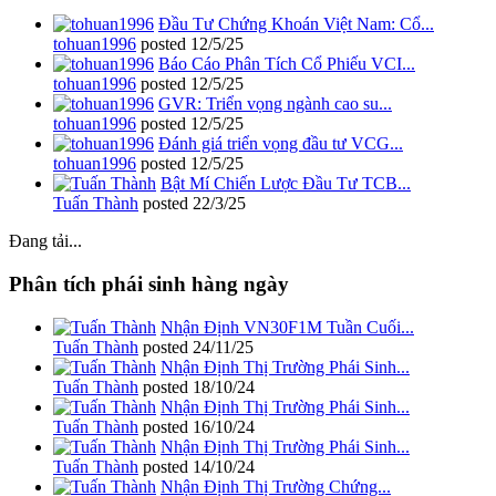
Đầu Tư Chứng Khoán Việt Nam: Cổ...
tohuan1996
posted
12/5/25
Báo Cáo Phân Tích Cổ Phiếu VCI...
tohuan1996
posted
12/5/25
GVR: Triển vọng ngành cao su...
tohuan1996
posted
12/5/25
Đánh giá triển vọng đầu tư VCG...
tohuan1996
posted
12/5/25
Bật Mí Chiến Lược Đầu Tư TCB...
Tuấn Thành
posted
22/3/25
Đang tải...
Phân tích phái sinh hàng ngày
Nhận Định VN30F1M Tuần Cuối...
Tuấn Thành
posted
24/11/25
Nhận Định Thị Trường Phái Sinh...
Tuấn Thành
posted
18/10/24
Nhận Định Thị Trường Phái Sinh...
Tuấn Thành
posted
16/10/24
Nhận Định Thị Trường Phái Sinh...
Tuấn Thành
posted
14/10/24
Nhận Định Thị Trường Chứng...