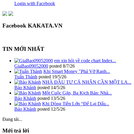
Login with Facebook
Facebook KAKATA.VN
TIN MỚI NHẤT
em xin hỏi về code chart Index...
GiaBao09052000
posted
8/7/26
Khi Smart Money "Phá Vỡ Ranh...
Tuấn Thành
posted
19/5/26
NHÀ ĐẦU TƯ CÁ NHÂN CẦN MỘT LA...
Bảo Khánh
posted
14/5/26
Một Cuộc Gặp, Ba Kịch Bản: Nhà...
Bảo Khánh
posted
13/5/26
Khi Dòng Tiền Lớn “Để Lại Dấu...
Bảo Khánh
posted
12/5/26
Đang tải...
Mới trả lời