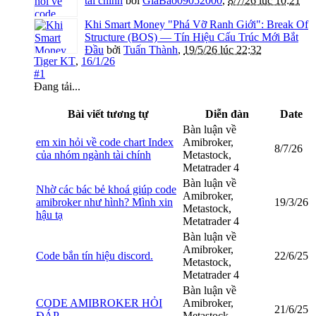
tài chính
bởi
GiaBao09052000
,
8/7/26 lúc 10:21
Khi Smart Money "Phá Vỡ Ranh Giới": Break Of
Structure (BOS) — Tín Hiệu Cấu Trúc Mới Bắt
Đầu
bởi
Tuấn Thành
,
19/5/26 lúc 22:32
Tiger KT
,
16/1/26
#1
Đang tải...
Bài viết tương tự
Diễn đàn
Date
Bàn luận về
em xin hỏi về code chart Index
Amibroker,
8/7/26
của nhóm ngành tài chính
Metastock,
Metatrader 4
Bàn luận về
Nhờ các bác bẻ khoá giúp code
Amibroker,
amibroker như hình? Mình xin
19/3/26
Metastock,
hậu tạ
Metatrader 4
Bàn luận về
Amibroker,
Code bắn tín hiệu discord.
22/6/25
Metastock,
Metatrader 4
Bàn luận về
CODE AMIBROKER HỎI
Amibroker,
21/6/25
ĐÁP
Metastock,