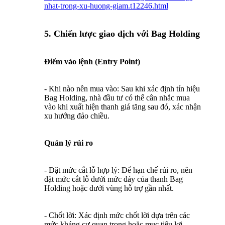
nhat-trong-xu-huong-giam.t12246.html
5. Chiến lược giao dịch với Bag Holding
Điểm vào lệnh (Entry Point)
- Khi nào nên mua vào: Sau khi xác định tín hiệu
Bag Holding, nhà đầu tư có thể cân nhắc mua
vào khi xuất hiện thanh giá tăng sau đó, xác nhận
xu hướng đảo chiều.
Quản lý rủi ro
- Đặt mức cắt lỗ hợp lý: Để hạn chế rủi ro, nên
đặt mức cắt lỗ dưới mức đáy của thanh Bag
Holding hoặc dưới vùng hỗ trợ gần nhất.
- Chốt lời: Xác định mức chốt lời dựa trên các
mức kháng cự quan trọng hoặc mục tiêu lợi