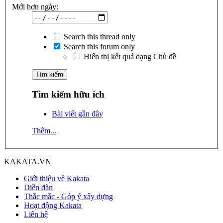
Mới hơn ngày:
Search this thread only
Search this forum only
Hiển thị kết quả dạng Chủ đề
Tìm kiếm hữu ích
Bài viết gần đây
Thêm...
KAKATA.VN
Giới thiệu về Kakata
Diễn đàn
Thắc mắc - Góp ý xây dựng
Hoạt động Kakata
Liên hệ