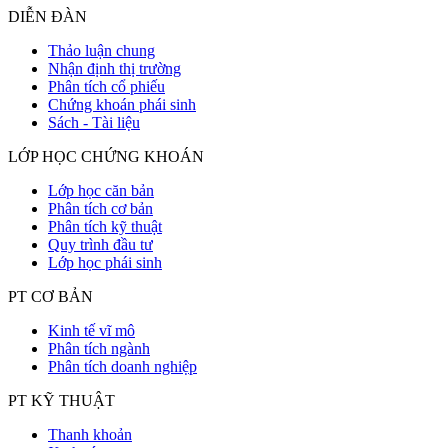
DIỄN ĐÀN
Thảo luận chung
Nhận định thị trường
Phân tích cổ phiếu
Chứng khoán phái sinh
Sách - Tài liệu
LỚP HỌC CHỨNG KHOÁN
Lớp học căn bản
Phân tích cơ bản
Phân tích kỹ thuật
Quy trình đầu tư
Lớp học phái sinh
PT CƠ BẢN
Kinh tế vĩ mô
Phân tích ngành
Phân tích doanh nghiệp
PT KỸ THUẬT
Thanh khoản