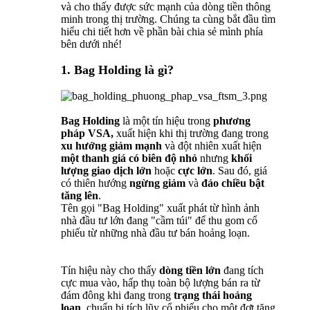
và cho thấy được sức mạnh của dòng tiền thông
minh trong thị trường. Chúng ta cùng bắt đầu tìm
hiểu chi tiết hơn về phần bài chia sẻ mình phía
bên dưới nhé!
1. Bag Holding là gì?
Bag Holding
là một tín hiệu trong
phương
pháp VSA,
xuất hiện khi thị trường đang trong
xu hướng giảm mạnh
và đột nhiên xuất hiện
một thanh giá có biên độ nhỏ
nhưng
khối
lượng giao dịch lớn
hoặc
cực lớn
. Sau đó, giá
có thiên hướng
ngừng giảm
và
đảo chiều bật
tăng lên
.
Tên gọi "Bag Holding" xuất phát từ hình ảnh
nhà đầu tư lớn đang "cầm túi" để thu gom cổ
phiếu từ những nhà đầu tư bán hoảng loạn.
Tín hiệu này cho thấy
dòng tiền lớn
đang tích
cực mua vào, hấp thụ toàn bộ lượng bán ra từ
đám đông khi đang trong
trạng thái hoảng
loạn
, chuẩn bị tích lũy cổ phiếu cho một đợt tăng