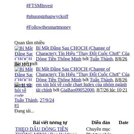
#FTSMInvest
#phuongphapwyckoff
#Followthesmartmoney
Quan tâm nhiều
Bí Mật Đằng Sau CHOCH (Change of
Character): Tín Hiệu "Thay Đổi Cuộc Chơi" Của
Dòng Tiền Thông Minh
bởi
Tuấn Thành
,
8/8/26
Bài viết mới
lúc 11:11
Bí Mật Đằng Sau CHOCH (Change of
Character): Tín Hiệu "Thay Đổi Cuộc Chơi" Của
Dòng Tiền Thông Minh
bởi
Tuấn Thành
,
8/8/26
em xin hỏi về code chart Index của nhóm ngành
lúc 11:11
tài chính
bởi
GiaBao09052000
,
8/7/26 lúc 10:21
Tuấn Thành
,
27/9/24
#1
Đang tải...
Bài viết tương tự
Diễn đàn
Date
THEO DẤU DÒNG TIỀN
Chuyên mục