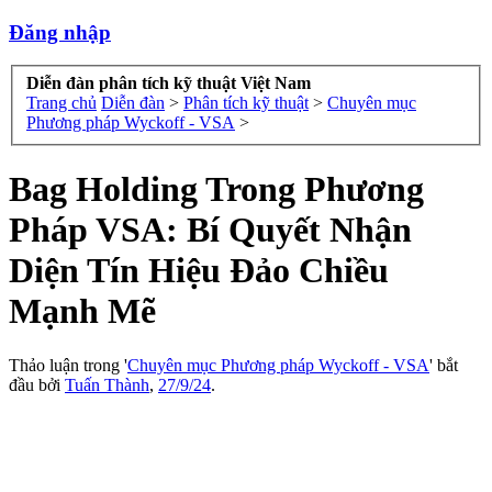
Đăng nhập
Diễn đàn phân tích kỹ thuật Việt Nam
Trang chủ
Diễn đàn
>
Phân tích kỹ thuật
>
Chuyên mục
Phương pháp Wyckoff - VSA
>
Bag Holding Trong Phương
Pháp VSA: Bí Quyết Nhận
Diện Tín Hiệu Đảo Chiều
Mạnh Mẽ
Thảo luận trong '
Chuyên mục Phương pháp Wyckoff - VSA
' bắt
đầu bởi
Tuấn Thành
,
27/9/24
.