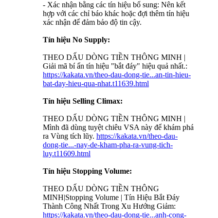
- Xác nhận bằng các tín hiệu bổ sung: Nên kết
hợp với các chỉ báo khác hoặc đợi thêm tín hiệu
xác nhận để đảm bảo độ tin cậy.
Tín hiệu No Supply:
THEO DẤU DÒNG TIỀN THÔNG MINH |
Giải mã bí ẩn tín hiệu "bắt đáy" hiệu quả nhất.:
https://kakata.vn/theo-dau-dong-tie...an-tin-hieu-
bat-day-hieu-qua-nhat.t11639.html
Tín hiệu Selling Climax:
THEO DẤU DÒNG TIỀN THÔNG MINH |
Mình đã dùng tuyệt chiêu VSA này để khám phá
ra Vùng tích lũy.
https://kakata.vn/theo-dau-
dong-tie...-nay-de-kham-pha-ra-vung-tich-
luy.t11609.html
Tín hiệu Stopping Volume:
THEO DẤU DÒNG TIỀN THÔNG
MINH|Stopping Volume | Tín Hiệu Bắt Đáy
Thành Công Nhất Trong Xu Hướng Giảm:
https://kakata.vn/theo-dau-dong-tie...anh-cong-