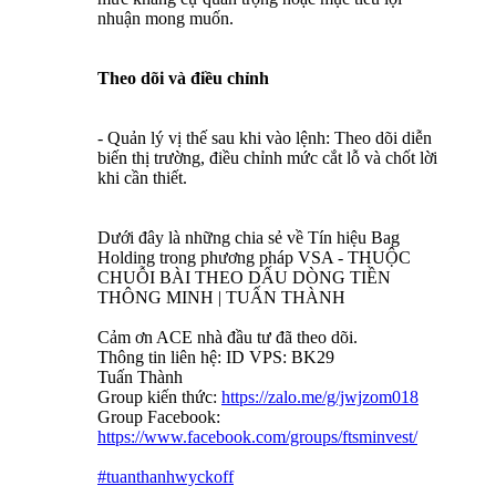
nhuận mong muốn.
Theo dõi và điều chỉnh
- Quản lý vị thế sau khi vào lệnh: Theo dõi diễn
biến thị trường, điều chỉnh mức cắt lỗ và chốt lời
khi cần thiết.
Dưới đây là những chia sẻ về Tín hiệu Bag
Holding trong phương pháp VSA - THUỘC
CHUỖI BÀI THEO DẤU DÒNG TIỀN
THÔNG MINH | TUẤN THÀNH
Cảm ơn ACE nhà đầu tư đã theo dõi.
Thông tin liên hệ: ID VPS: BK29
Tuấn Thành
Group kiến thức:
https://zalo.me/g/jwjzom018
Group Facebook:
https://www.facebook.com/groups/ftsminvest/
#tuanthanhwyckoff