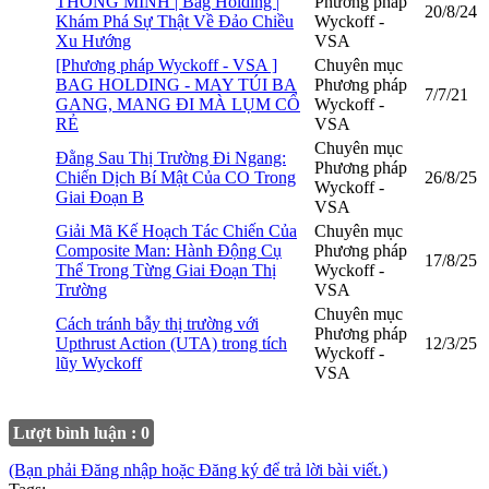
THÔNG MINH | Bag Holding |
Phương pháp
20/8/24
Khám Phá Sự Thật Về Đảo Chiều
Wyckoff -
Xu Hướng
VSA
[Phương pháp Wyckoff - VSA ]
Chuyên mục
BAG HOLDING - MAY TÚI BA
Phương pháp
7/7/21
GANG, MANG ĐI MÀ LỤM CỔ
Wyckoff -
RẺ
VSA
Chuyên mục
Đằng Sau Thị Trường Đi Ngang:
Phương pháp
Chiến Dịch Bí Mật Của CO Trong
26/8/25
Wyckoff -
Giai Đoạn B
VSA
Giải Mã Kế Hoạch Tác Chiến Của
Chuyên mục
Composite Man: Hành Động Cụ
Phương pháp
17/8/25
Thể Trong Từng Giai Đoạn Thị
Wyckoff -
Trường
VSA
Chuyên mục
Cách tránh bẫy thị trường với
Phương pháp
Upthrust Action (UTA) trong tích
12/3/25
Wyckoff -
lũy Wyckoff
VSA
Lượt bình luận : 0
(Bạn phải Đăng nhập hoặc Đăng ký để trả lời bài viết.)