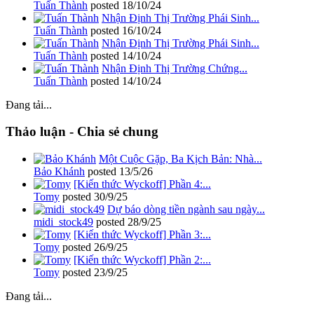
Tuấn Thành
posted
18/10/24
Nhận Định Thị Trường Phái Sinh...
Tuấn Thành
posted
16/10/24
Nhận Định Thị Trường Phái Sinh...
Tuấn Thành
posted
14/10/24
Nhận Định Thị Trường Chứng...
Tuấn Thành
posted
14/10/24
Đang tải...
Thảo luận - Chia sẻ chung
Một Cuộc Gặp, Ba Kịch Bản: Nhà...
Bảo Khánh
posted
13/5/26
[Kiến thức Wyckoff] Phần 4:...
Tomy
posted
30/9/25
Dự báo dòng tiền ngành sau ngày...
midi_stock49
posted
28/9/25
[Kiến thức Wyckoff] Phần 3:...
Tomy
posted
26/9/25
[Kiến thức Wyckoff] Phần 2:...
Tomy
posted
23/9/25
Đang tải...