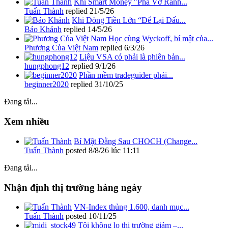
Khi Smart Money "Phá Vỡ Ranh...
Tuấn Thành
replied
21/5/26
Khi Dòng Tiền Lớn “Để Lại Dấu...
Bảo Khánh
replied
14/5/26
Học cùng Wyckoff, bí mật của...
Phương Của Việt Nam
replied
6/3/26
Liệu VSA có phải là phiên bản...
hungphong12
replied
9/1/26
Phần mềm tradeguider phái...
beginner2020
replied
31/10/25
Đang tải...
Xem nhiều
Bí Mật Đằng Sau CHOCH (Change...
Tuấn Thành
posted
8/8/26 lúc 11:11
Đang tải...
Nhận định thị trường hàng ngày
VN-Index thủng 1.600, danh mục...
Tuấn Thành
posted
10/11/25
Tôi không lo thị trường giảm –...