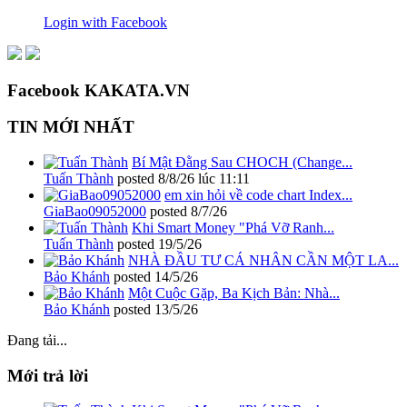
Login with Facebook
Facebook KAKATA.VN
TIN MỚI NHẤT
Bí Mật Đằng Sau CHOCH (Change...
Tuấn Thành
posted
8/8/26 lúc 11:11
em xin hỏi về code chart Index...
GiaBao09052000
posted
8/7/26
Khi Smart Money "Phá Vỡ Ranh...
Tuấn Thành
posted
19/5/26
NHÀ ĐẦU TƯ CÁ NHÂN CẦN MỘT LA...
Bảo Khánh
posted
14/5/26
Một Cuộc Gặp, Ba Kịch Bản: Nhà...
Bảo Khánh
posted
13/5/26
Đang tải...
Mới trả lời