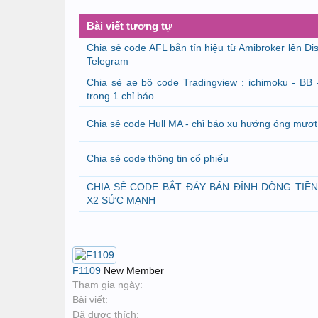
Bài viết tương tự
Chia sẻ code AFL bắn tín hiệu từ Amibroker lên Di
Telegram
Chia sẻ ae bộ code Tradingview : ichimoku - BB 
trong 1 chỉ báo
Chia sẻ code Hull MA - chỉ báo xu hướng óng mượ
Chia sẻ code thông tin cổ phiếu
CHIA SẺ CODE BẮT ĐÁY BÁN ĐỈNH DÒNG TIỀ
X2 SỨC MẠNH
F1109
New Member
Tham gia ngày:
Bài viết:
Đã được thích: