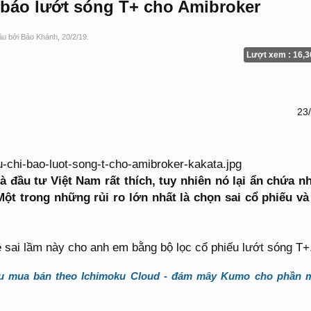
ỉ báo lướt sóng T+ cho Amibroker
đầu bởi
Bảo Khánh
,
20/2/19
.
Lượt xem : 16,3
23
 đầu tư Việt Nam rất thích, tuy nhiên nó lại ẩn chứa n
 Một trong những rủi ro lớn nhất là chọn sai cổ phiếu và
 đề sai lầm này cho anh em bằng bộ lọc cổ phiếu lướt sóng T+
hiệu mua bán theo Ichimoku Cloud - đám mây Kumo cho phần