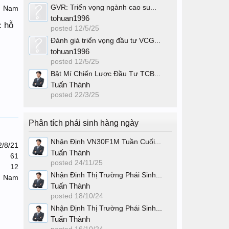
GVR: Triển vọng ngành cao su...
Nam
tohuan1996
c hỗ
posted
12/5/25
Đánh giá triển vọng đầu tư VCG...
tohuan1996
posted
12/5/25
Bật Mí Chiến Lược Đầu Tư TCB...
Tuấn Thành
posted
22/3/25
Phân tích phái sinh hàng ngày
Nhận Định VN30F1M Tuần Cuối...
2/8/21
Tuấn Thành
61
posted
24/11/25
12
Nhận Định Thị Trường Phái Sinh...
Nam
Tuấn Thành
posted
18/10/24
Nhận Định Thị Trường Phái Sinh...
Tuấn Thành