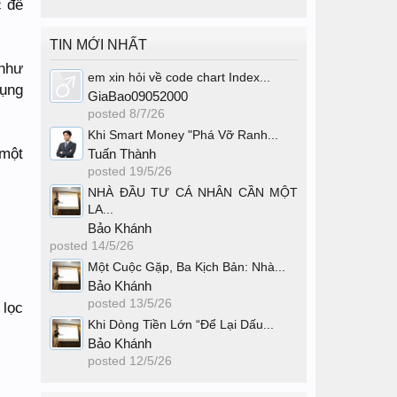
c để
TIN MỚI NHẤT
 như
em xin hỏi về code chart Index...
dụng
GiaBao09052000
posted
8/7/26
Khi Smart Money "Phá Vỡ Ranh...
 một
Tuấn Thành
posted
19/5/26
NHÀ ĐẦU TƯ CÁ NHÂN CẦN MỘT
LA...
Bảo Khánh
posted
14/5/26
Một Cuộc Gặp, Ba Kịch Bản: Nhà...
Bảo Khánh
posted
13/5/26
 lọc
Khi Dòng Tiền Lớn “Để Lại Dấu...
Bảo Khánh
posted
12/5/26