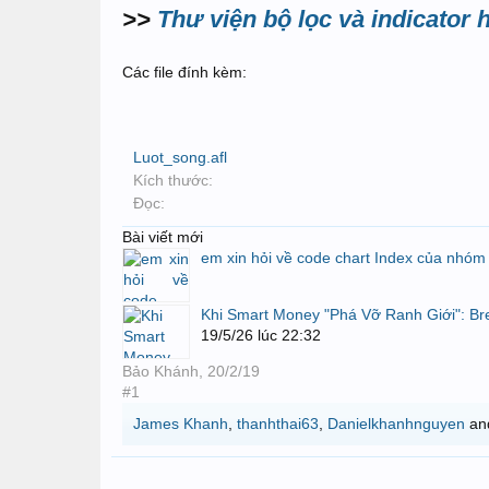
>>
Thư viện bộ lọc và indicator
Các file đính kèm:
Luot_song.afl
Kích thước:
Đọc:
Bài viết mới
em xin hỏi về code chart Index của nhóm 
Khi Smart Money "Phá Vỡ Ranh Giới": Br
19/5/26 lúc 22:32
Bảo Khánh
,
20/2/19
#1
James Khanh
,
thanhthai63
,
Danielkhanhnguyen
an