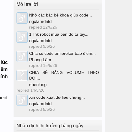
Mới trả lời
Nhờ các bác bẻ khoá giúp code...
ngxlamdntd
replied
22/6/26
1 link robot mua bán do tự tay...
ngxlamdntd
replied
9/6/26
Chia sẻ code amibroker báo điểm...
Phong Lâm
 lúc
replied
15/5/26
tiềm
CHIA SẺ BẢNG VOLUME THEO
hính
DÕI...
shenlong
replied
14/5/26
ment
Xin code xuất dữ liệu chứng...
ngxlamdntd
replied
5/5/26
Nhận định thị trường hàng ngày