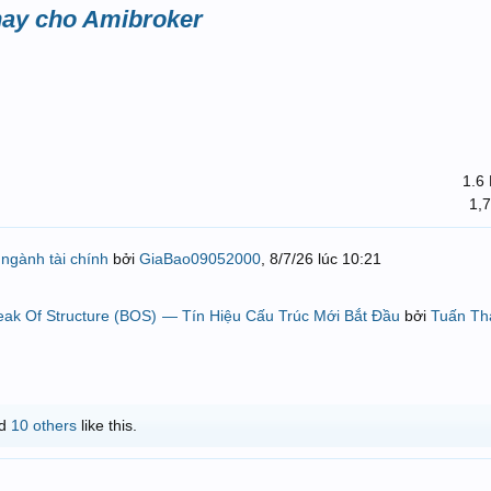
 hay cho Amibroker
1.6
1,
ngành tài chính
bởi
GiaBao09052000
,
8/7/26 lúc 10:21
eak Of Structure (BOS) — Tín Hiệu Cấu Trúc Mới Bắt Đầu
bởi
Tuấn Th
d
10 others
like this.