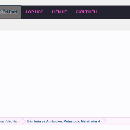
DIỄN ĐÀN
LỚP HỌC
LIÊN HỆ
GIỚI THIỆU
hoán Việt Nam
Bàn luận về Amibroker, Metastock, Metatrader 4