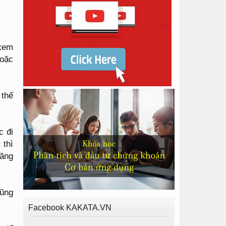
 xem
hoặc
 thế
.
c đi
 thì
tăng
cũng
Facebook KAKATA.VN