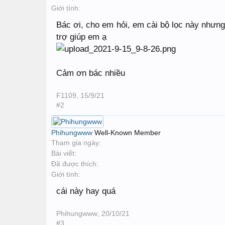
Giới tính:
Bác ơi, cho em hỏi, em cài bộ lọc này nhưng 
trợ giúp em ạ
Cảm ơn bác nhiều
F1109
,
15/9/21
#2
Phihungwww
Well-Known Member
Tham gia ngày:
Bài viết:
Đã được thích:
Giới tính:
cái này hay quá
Phihungwww
,
20/10/21
#3