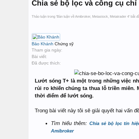
Chia sẻ bộ lọc và công cụ ch
Thảo luận trong '
Bàn luận về Amibroker, Metastock, Metatrader 4
' bắt 
Bảo Khánh
Chứng sỹ
Tham gia ngày:
Bài viết:
Đã được thích:
Lướt sóng T+ là một trong những việc nhà
rủi ro khiến chúng ta thua lỗ triền miên.
thời điểm để lướt sóng.
Trong bài viết này tôi sẽ giải quyết hai vấn
Tìm hiểu thêm:
Chia sẻ bộ lọc tín 
Amibroker