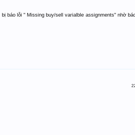
bị báo lỗi " Missing buy/sell varialble assignments" nhờ bá
2