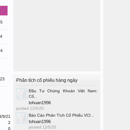
25
24
24
4
/23
Phân tích cổ phiếu hàng ngày
Đầu Tư Chứng Khoán Việt Nam:
Cổ...
tohuan1996
posted
12/5/25
Báo Cáo Phân Tích Cổ Phiếu VCI...
4/9/21
tohuan1996
2
posted
12/5/25
0