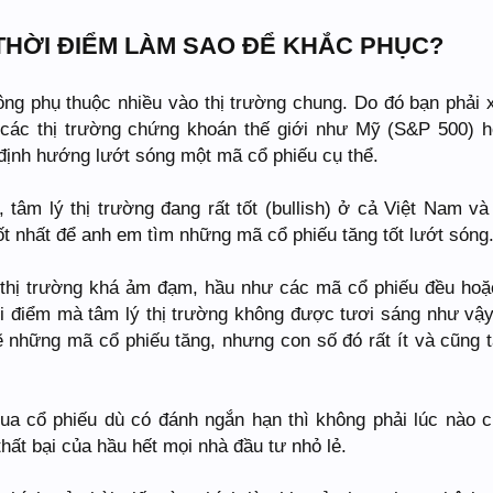
 THỜI ĐIỂM LÀM SAO ĐỂ KHẮC PHỤC?
ông phụ thuộc nhiều vào thị trường chung. Do đó bạn phải
các thị trường chứng khoán thế giới như Mỹ (S&P 500) 
định hướng lướt sóng một mã cổ phiếu cụ thể.
, tâm lý thị trường đang rất tốt (bullish) ở cả Việt Nam và
 tốt nhất để anh em tìm những mã cổ phiếu tăng tốt lướt sóng
thị trường khá ảm đạm, hầu như các mã cổ phiếu đều hoặ
i điểm mà tâm lý thị trường không được tươi sáng như vậy
sẽ những mã cổ phiếu tăng, nhưng con số đó rất ít và cũng 
Mua cổ phiếu dù có đánh ngắn hạn thì không phải lúc nào 
ất bại của hầu hết mọi nhà đầu tư nhỏ lẻ.