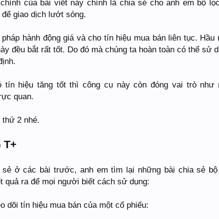
chính của bài viết này chính là chia sẻ cho anh em bộ lọ
 để giao dịch lướt sóng.
pháp hành động giá và cho tín hiệu mua bán liên tục. Hầu
này đều bắt rất tốt. Do đó mà chúng ta hoàn toàn có thể sử 
định.
tín hiệu tăng tốt thì công cụ này còn đóng vai trò như
trực quan.
 thứ 2 nhé.
 T+
a sẻ ở các bài trước, anh em tìm lại những bài chia sẻ bộ
ết quả ra để mọi người biết cách sử dụng:
o dõi tín hiệu mua bán của một cổ phiếu: