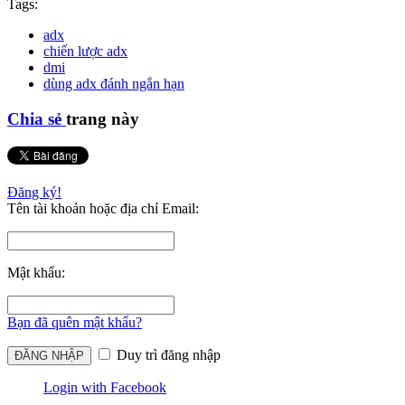
Tags:
adx
chiến lược adx
dmi
dùng adx đánh ngắn hạn
Chia sẻ
trang này
Đăng ký!
Tên tài khoản hoặc địa chỉ Email:
Mật khẩu:
Bạn đã quên mật khẩu?
Duy trì đăng nhập
Login with Facebook