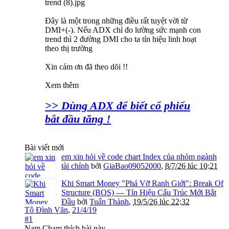
Đây là một trong những điều rất tuyệt vời từ
DMI+(-). Nếu ADX chỉ đo lường sức mạnh con
trend thì 2 đường DMI cho ta tín hiệu linh hoạt
theo thị trường
Xin cám ơn đã theo dõi !!
Xem thêm
>> Dùng ADX để biết cổ phiếu
bắt đầu tăng !
Bài viết mới
em xin hỏi về code chart Index của nhóm ngành
tài chính
bởi
GiaBao09052000
,
8/7/26 lúc 10:21
Khi Smart Money "Phá Vỡ Ranh Giới": Break Of
Structure (BOS) — Tín Hiệu Cấu Trúc Mới Bắt
Đầu
bởi
Tuấn Thành
,
19/5/26 lúc 22:32
Tô Đình Văn
,
21/4/19
#1
Nam Cham
thích bài này.