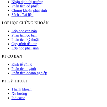
Nhận định thị trường
Phân tích cổ phiếu
Chứng khoán phái sinh
Sách - Tài liệu
LỚP HỌC CHỨNG KHOÁN
Lớp học căn bản
Phân tích cơ bản
Phân tích kỹ thuật
Quy trình đầu tư
Lớp học phái sinh
PT CƠ BẢN
Kinh tế vĩ mô
Phân tích ngành
Phân tích doanh nghiệp
PT KỸ THUẬT
Thanh khoản
Xu hướng
Indicator