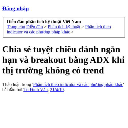
Đăng nhập
Diễn đàn phân tích kỹ thuật Việt Nam
Trang chủ
Diễn đàn
>
Phân tích kỹ thuật
>
Phân tích theo
indicator và các phương pháp khác
>
Chia sẻ tuyệt chiêu đánh ngắn
hạn và breakout bằng ADX khi
thị trường không có trend
Thảo luận trong '
Phân tích theo indicator và các phương pháp khác
'
bắt đầu bởi
Tô Đình Văn
,
21/4/19
.