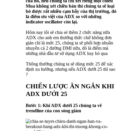
của nó, nếu chúng ta chi xét riêng một chiều
Mua không xét chiều bán thì chúng ta sẽ loại
bỏ được rất nhiều cạm bẫy của thị trường, đó
là điểm ưu việt của ADX so với những
indicator oscillator còn lại.
Hôm nay tôi sẽ chia sẻ thêm 2 chức năng nữa
ADX cho anh em thưởng thức chứ không đơn
giản chỉ là mức 25, chúng ta sẽ phối hợp nhuần
nhuyễn cả 2 đường DMI nữa, đó là điểm mà
những nhà đầu tư sử dụng ADX hay bỏ qua
Thông thường chúng ta sẽ dùng mức 25 để xác
định xu hướng, nhưng nếu ADX dưới 25 thì sao
?
CHIẾN LƯỢC ĂN NGẮN KHI
ADX DƯỚI 25
Bước 1: Khi ADX dưới 25 chúng ta vẽ
trendline của con sóng giảm