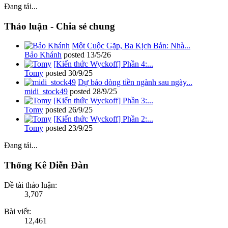
Đang tải...
Thảo luận - Chia sẻ chung
Một Cuộc Gặp, Ba Kịch Bản: Nhà...
Bảo Khánh
posted
13/5/26
[Kiến thức Wyckoff] Phần 4:...
Tomy
posted
30/9/25
Dự báo dòng tiền ngành sau ngày...
midi_stock49
posted
28/9/25
[Kiến thức Wyckoff] Phần 3:...
Tomy
posted
26/9/25
[Kiến thức Wyckoff] Phần 2:...
Tomy
posted
23/9/25
Đang tải...
Thống Kê Diễn Đàn
Đề tài thảo luận:
3,707
Bài viết:
12,461