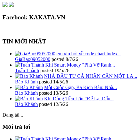
Facebook KAKATA.VN
TIN MỚI NHẤT
em xin hỏi về code chart Index...
GiaBao09052000
posted
8/7/26
Khi Smart Money "Phá Vỡ Ranh...
Tuấn Thành
posted
19/5/26
NHÀ ĐẦU TƯ CÁ NHÂN CẦN MỘT LA...
Bảo Khánh
posted
14/5/26
Một Cuộc Gặp, Ba Kịch Bản: Nhà...
Bảo Khánh
posted
13/5/26
Khi Dòng Tiền Lớn “Để Lại Dấu...
Bảo Khánh
posted
12/5/26
Đang tải...
Mới trả lời
Khi Smart Money "Phá Vỡ Ranh...