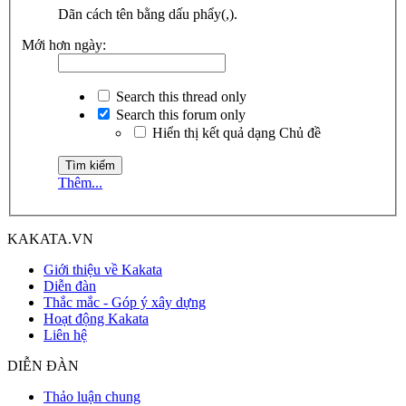
Dãn cách tên bằng dấu phẩy(,).
Mới hơn ngày:
Search this thread only
Search this forum only
Hiển thị kết quả dạng Chủ đề
Thêm...
KAKATA.VN
Giới thiệu về Kakata
Diễn đàn
Thắc mắc - Góp ý xây dựng
Hoạt động Kakata
Liên hệ
DIỄN ĐÀN
Thảo luận chung