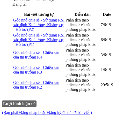
Đang tải...
Bài viết tương tự
Diễn đàn
Date
Góc nhỏ chia sẻ - Sử dụng RSI
Phân tích theo
xác định Xu hướng, Kháng cự
indicator và các
7/6/19
- Hỗ trợ (P2)
phương pháp khác
Góc nhỏ chia sẻ - Sử dụng RSI
Phân tích theo
xác định Xu hướng, Kháng cự
indicator và các
6/6/19
- Hỗ trợ (P1)
phương pháp khác
Phân tích theo
Góc nhỏ chia sẻ - Chiều sâu
indicator và các
3/6/19
của thị trường P.4
phương pháp khác
Phân tích theo
Góc nhỏ chia sẻ - Chiều sâu
indicator và các
1/6/19
của thị trường P.3
phương pháp khác
Phân tích theo
Góc nhỏ chia sẻ - Chiều sâu
indicator và các
29/5/19
của thị trường P.2
phương pháp khác
Lượt bình luận : 0
(Bạn phải Đăng nhập hoặc Đăng ký để trả lời bài viết.)