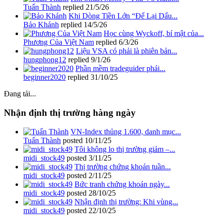
Tuấn Thành
replied
21/5/26
Khi Dòng Tiền Lớn “Để Lại Dấu...
Bảo Khánh
replied
14/5/26
Học cùng Wyckoff, bí mật của...
Phương Của Việt Nam
replied
6/3/26
Liệu VSA có phải là phiên bản...
hungphong12
replied
9/1/26
Phần mềm tradeguider phái...
beginner2020
replied
31/10/25
Đang tải...
Nhận định thị trường hàng ngày
VN-Index thủng 1.600, danh mục...
Tuấn Thành
posted
10/11/25
Tôi không lo thị trường giảm –...
midi_stock49
posted
3/11/25
Thị trường chứng khoán tuần...
midi_stock49
posted
2/11/25
Bức tranh chứng khoán ngày...
midi_stock49
posted
28/10/25
Nhận định thị trường: Khi vùng...
midi_stock49
posted
22/10/25