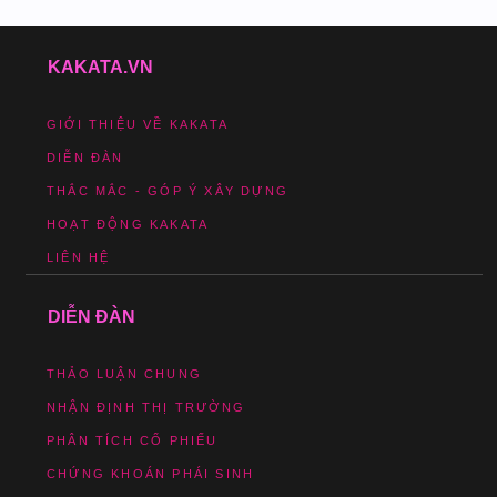
KAKATA.VN
GIỚI THIỆU VỀ KAKATA
DIỄN ĐÀN
THẮC MẮC - GÓP Ý XÂY DỰNG
HOẠT ĐỘNG KAKATA
LIÊN HỆ
DIỄN ĐÀN
THẢO LUẬN CHUNG
NHẬN ĐỊNH THỊ TRƯỜNG
PHÂN TÍCH CỔ PHIẾU
CHỨNG KHOÁN PHÁI SINH