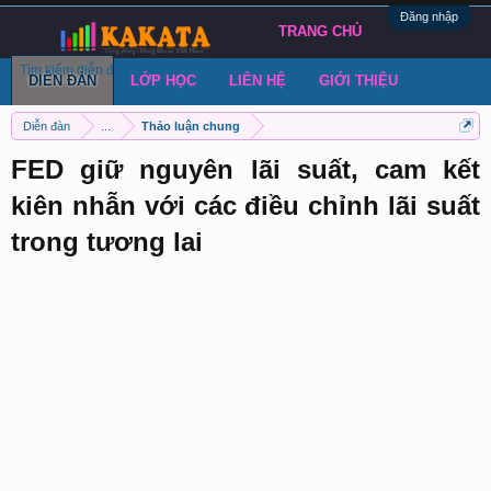
Đăng nhập
TRANG CHỦ
Tìm kiếm diễn đàn
Bài viết gần đây
Đăng chủ đề
DIỄN ĐÀN
LỚP HỌC
LIÊN HỆ
GIỚI THIỆU
Diễn đàn
...
Thảo luận chung
FED giữ nguyên lãi suất, cam kết
kiên nhẫn với các điều chỉnh lãi suất
trong tương lai