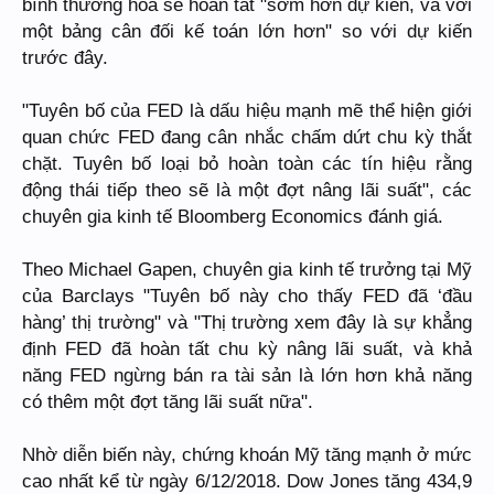
bình thường hóa sẽ hoàn tất "sớm hơn dự kiến, và với
một bảng cân đối kế toán lớn hơn" so với dự kiến
trước đây.
"Tuyên bố của FED là dấu hiệu mạnh mẽ thể hiện giới
quan chức FED đang cân nhắc chấm dứt chu kỳ thắt
chặt. Tuyên bố loại bỏ hoàn toàn các tín hiệu rằng
động thái tiếp theo sẽ là một đợt nâng lãi suất", các
chuyên gia kinh tế Bloomberg Economics đánh giá.
Theo Michael Gapen, chuyên gia kinh tế trưởng tại Mỹ
của Barclays "Tuyên bố này cho thấy FED đã ‘đầu
hàng’ thị trường" và "Thị trường xem đây là sự khẳng
định FED đã hoàn tất chu kỳ nâng lãi suất, và khả
năng FED ngừng bán ra tài sản là lớn hơn khả năng
có thêm một đợt tăng lãi suất nữa".
Nhờ diễn biến này, chứng khoán Mỹ tăng mạnh ở mức
cao nhất kể từ ngày 6/12/2018. Dow Jones tăng 434,9