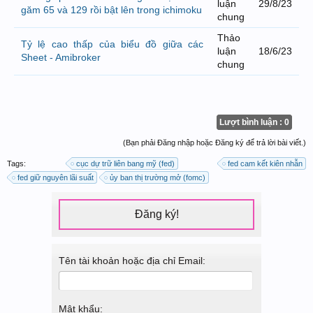
luận
29/8/23
găm 65 và 129 rồi bật lên trong ichimoku
chung
Thảo
Tỷ lệ cao thấp của biểu đồ giữa các
luận
18/6/23
Sheet - Amibroker
chung
Lượt bình luận : 0
(Bạn phải Đăng nhập hoặc Đăng ký để trả lời bài viết.)
Tags:
cục dự trữ liên bang mỹ (fed)
fed cam kết kiên nhẫn
fed giữ nguyên lãi suất
ủy ban thị trường mở (fomc)
Đăng ký!
Tên tài khoản hoặc địa chỉ Email:
Mật khẩu: