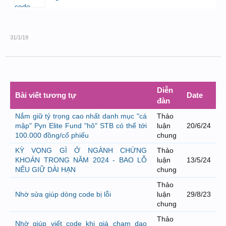
bởi
GiaBao09052000
,
8/7/26 lúc 10:21
31/1/19
Diễn
Bài viết tương tự
Date
đàn
Nắm giữ tỷ trọng cao nhất danh mục "cá
Thảo
mập" Pyn Elite Fund "hô" STB có thể tới
luận
20/6/24
100.000 đồng/cổ phiếu
chung
KỲ VỌNG GÌ Ở NGÀNH CHỨNG
Thảo
KHOÁN TRONG NĂM 2024 - BAO LỖ
luận
13/5/24
NẾU GIỮ DÀI HẠN
chung
Thảo
Nhờ sửa giúp dòng code bị lỗi
luận
29/8/23
chung
Thảo
Nhờ giúp viết code khi giá chạm dao