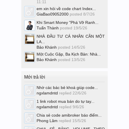
11:11
em xin hỏi về code chart Index...
GiaBao09052000
posted
8/7/26
Khi Smart Money "Phá Vỡ Ranh...
Tuấn Thành
posted
19/5/26
NHÀ ĐẦU TƯ CÁ NHÂN CẦN MỘT
LA...
Bảo Khánh
posted
14/5/26
Một Cuộc Gặp, Ba Kịch Bản: Nhà...
Bảo Khánh
posted
13/5/26
Mới trả lời
Nhờ các bác bẻ khoá giúp code...
ngxlamdntd
replied
22/6/26
1 link robot mua bán do tự tay...
ngxlamdntd
replied
9/6/26
Chia sẻ code amibroker báo điểm...
Phong Lâm
replied
15/5/26