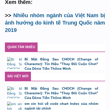
Xem thêm:
>>
Nhiều nhóm ngành của Việt Nam bị
ảnh hưởng do kinh tế Trung Quốc năm
2019
QUAN TÂM NHIỀU
Bí Mật Đằng Sau CHOCH (Change of
Character): Tín Hiệu "Thay Đổi Cuộc Chơi"
Của Dòng Tiền Thông Minh
bởi
Tuấn Thành
,
8/8/26 lúc 11:11
BÀI VIẾT MỚI
Bí Mật Đằng Sau CHOCH (Change of
Character): Tín Hiệu "Thay Đổi Cuộc Chơi"
Của Dòng Tiền Thông Minh
bởi
Tuấn Thành
,
8/8/26 lúc 11:11
em xin hỏi về code chart Index của nhóm
ngành tài chính