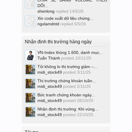
CHIA SẺ BẢNG VOLUME THEO
DÕI...
shenlong
replied
14/5/26
Xin code xuất dữ liệu chứng...
ngxlamdntd
replied
5/5/26
Nhận định thị trường hàng ngày
VN-Index thủng 1.600, danh mục...
Tuấn Thành
posted
10/11/25
Tôi không lo thị trường giảm –...
midi_stock49
posted
3/11/25
Thị trường chứng khoán tuần...
midi_stock49
posted
2/11/25
Bức tranh chứng khoán ngày...
midi_stock49
posted
28/10/25
Nhận định thị trường: Khi vùng...
midi_stock49
posted
22/10/25