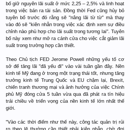
bố giữ nguyên lãi suất ở mức 2,25 – 2,5% và linh hoạt
trong việc bán ra tài sản. Đồng thời Fed cũng hủy bỏ
tuyên bố trước đó rằng sẽ "nâng lãi từ từ" mà thay
vào đó sẽ "kiên nhẫn trong việc xác định xem sự điều
chỉnh nào phù hợp cho lãi suất trong tương lai". Tuyên
bố này xem như mở ra cánh cửa cho việc cắt giảm lãi
suất trong trường hợp cần thiết.
Theo Chủ tịch FED Jerome Powell những yếu tố cơ
sở để tăng lãi "đã yếu đi" vào vài tuần gần đây. Nền
kinh tế Mỹ đang ở trong một trạng thái tốt, nhưng tăng
trưởng kinh tế Trung Quốc và EU chậm lại, Brexit,
chiến tranh thương mại và ảnh hưởng của việc Chính
phủ Mỹ đóng cửa 5 tuần vừa qua đã phát ra tín hiệu
trái chiều về triển vọng của nền kinh tế lớn nhất thế
giới.
"Vào các thời điểm như thế này, công tác quản trị rủi
ro theo lẽ thường cần thiết phải kiên nhẫn, chờ đợi