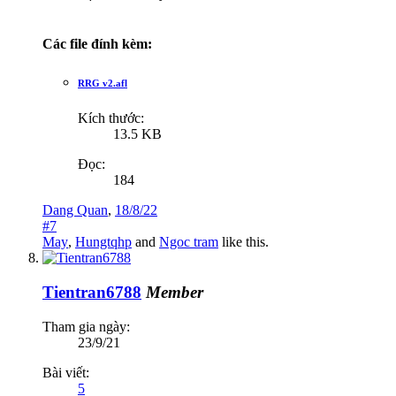
Các file đính kèm:
RRG v2.afl
Kích thước:
13.5 KB
Đọc:
184
Dang Quan
,
18/8/22
#7
May
,
Hungtqhp
and
Ngoc tram
like this.
Tientran6788
Member
Tham gia ngày:
23/9/21
Bài viết:
5