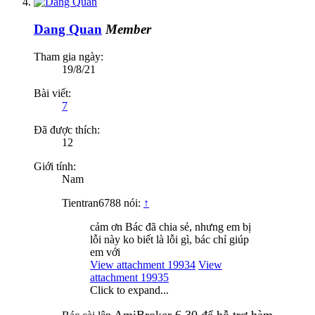
Dang Quan
Member
Tham gia ngày:
19/8/21
Bài viết:
7
Đã được thích:
12
Giới tính:
Nam
Tientran6788 nói:
↑
cảm ơn Bác đã chia sẻ, nhưng em bị
lỗi này ko biết là lỗi gì, bác chỉ giúp
em với
View attachment 19934
View
attachment 19935
Click to expand...
AmiBroker 6.30 để hỗ trợ hàm