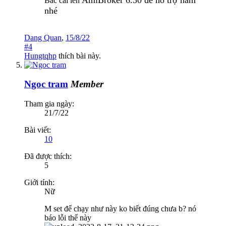
Bác cài lên
nhé
Dang Quan
,
15/8/22
#4
Hungtqhp
thích bài này.
Ngoc tram
Member
Tham gia ngày:
21/7/22
Bài viết:
10
Đã được thích:
5
Giới tính:
Nữ
M set để chạy như này ko biết đúng chưa b? nó
báo lỗi thế này