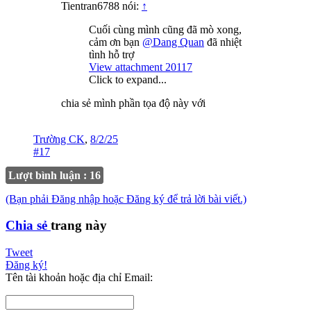
Tientran6788 nói:
↑
Cuối cùng mình cũng đã mò xong,
cảm ơn bạn
@Dang Quan
đã nhiệt
tình hỗ trợ
View attachment 20117
Click to expand...
chia sẻ mình phần tọa độ này với
Trường CK
,
8/2/25
#17
Lượt bình luận : 16
(Bạn phải Đăng nhập hoặc Đăng ký để trả lời bài viết.)
Chia sẻ
trang này
Tweet
Đăng ký!
Tên tài khoản hoặc địa chỉ Email: