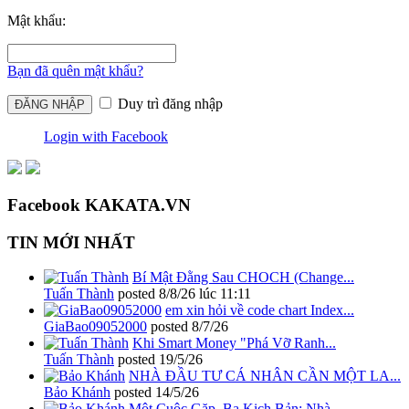
Mật khẩu:
Bạn đã quên mật khẩu?
Duy trì đăng nhập
Login with Facebook
Facebook KAKATA.VN
TIN MỚI NHẤT
Bí Mật Đằng Sau CHOCH (Change...
Tuấn Thành
posted
8/8/26 lúc 11:11
em xin hỏi về code chart Index...
GiaBao09052000
posted
8/7/26
Khi Smart Money "Phá Vỡ Ranh...
Tuấn Thành
posted
19/5/26
NHÀ ĐẦU TƯ CÁ NHÂN CẦN MỘT LA...
Bảo Khánh
posted
14/5/26
Một Cuộc Gặp, Ba Kịch Bản: Nhà...