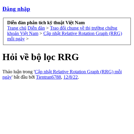
Đăng nhập
Diễn đàn phân tích kỹ thuật Việt Nam
Trang chủ
Diễn đàn
>
Trao đổi chung về thị trường chứng
khoán Việt Nam
>
Cập nhật Relative Rotation Graph (RRG)
mỗi ngày
>
Hỏi về bộ lọc RRG
Thảo luận trong '
Cập nhật Relative Rotation Graph (RRG) mỗi
ngày
' bắt đầu bởi
Tientran6788
,
12/8/22
.