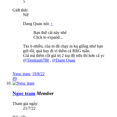
5
Giới tính:
Nữ
Dang Quan nói:
↑
Bạn thử cái này nhé
Click to expand...
Tks b nhiều, của m đã chạy ra kq giống như bạn
gứi rồi, quá hay đi vì thêm cả RRG tuần.
Giá mà thêm cột giá trị 2 toạ độ nữa thì hơn cả yc
@Tientran6788
,
@Dang Quan
Ngoc tram
,
19/8/22
#9
Ngoc tram
Member
Tham gia ngày:
21/7/22