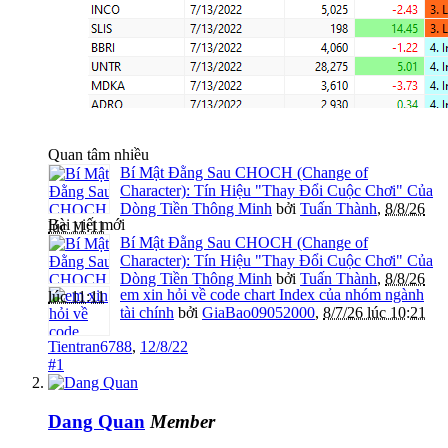
Quan tâm nhiều
Bí Mật Đằng Sau CHOCH (Change of
Character): Tín Hiệu "Thay Đổi Cuộc Chơi" Của
Dòng Tiền Thông Minh
bởi
Tuấn Thành
,
8/8/26
Bài viết mới
lúc 11:11
Bí Mật Đằng Sau CHOCH (Change of
Character): Tín Hiệu "Thay Đổi Cuộc Chơi" Của
Dòng Tiền Thông Minh
bởi
Tuấn Thành
,
8/8/26
em xin hỏi về code chart Index của nhóm ngành
lúc 11:11
tài chính
bởi
GiaBao09052000
,
8/7/26 lúc 10:21
Tientran6788
,
12/8/22
#1
Dang Quan
Member