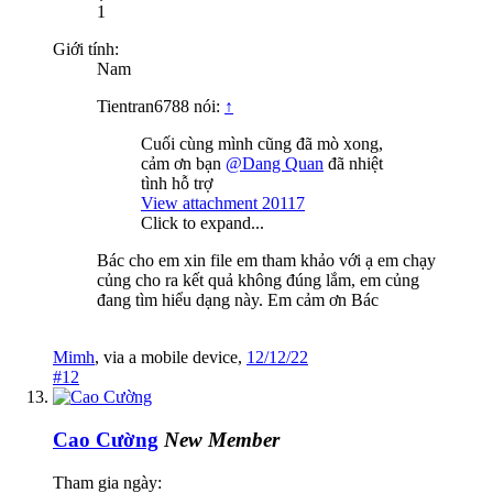
1
Giới tính:
Nam
Tientran6788 nói:
↑
Cuối cùng mình cũng đã mò xong,
cảm ơn bạn
@Dang Quan
đã nhiệt
tình hỗ trợ
View attachment 20117
Click to expand...
Bác cho em xin file em tham khảo với ạ em chạy
củng cho ra kết quả không đúng lắm, em củng
đang tìm hiểu dạng này. Em cảm ơn Bác
Mimh
,
via
a mobile device
,
12/12/22
#12
Cao Cường
New Member
Tham gia ngày: