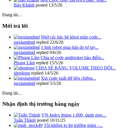
Bảo Khánh
posted
13/5/26
Đang tải...
Mới trả lời
Nhờ các bác bẻ khoá giúp code...
ngxlamdntd
replied
22/6/26
1 link robot mua bán do tự tay...
ngxlamdntd
replied
9/6/26
Chia sẻ code amibroker báo điểm...
Phong Lâm
replied
15/5/26
CHIA SẺ BẢNG VOLUME THEO DÕI...
shenlong
replied
14/5/26
Xin code xuất dữ liệu chứng...
ngxlamdntd
replied
5/5/26
Đang tải...
Nhận định thị trường hàng ngày
VN-Index thủng 1.600, danh mục...
Tuấn Thành
posted
10/11/25
Tôi không lo thị trường giảm –...