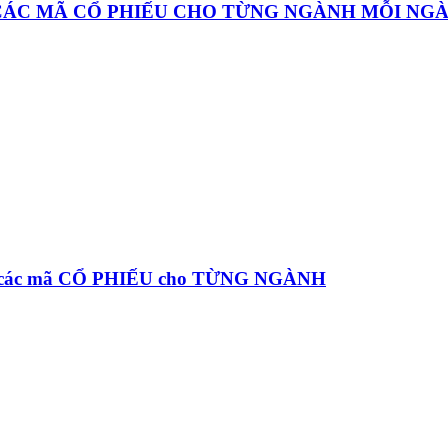
 CÁC MÃ CỔ PHIẾU CHO TỪNG NGÀNH MỖI NG
à các mã CỔ PHIẾU cho TỪNG NGÀNH