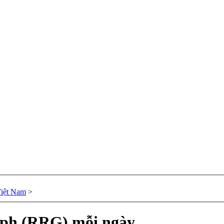
Việt Nam
>
aph (RRG) mỗi ngày