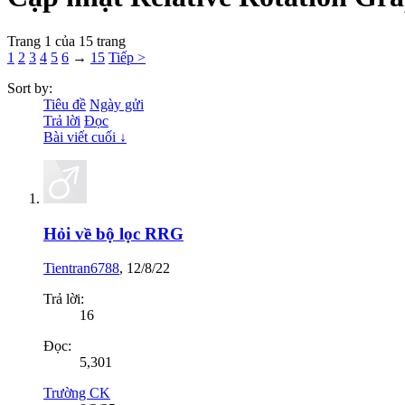
Trang 1 của 15 trang
1
2
3
4
5
6
→
15
Tiếp >
Sort by:
Tiêu đề
Ngày gửi
Trả lời
Đọc
Bài viết cuối ↓
Hỏi về bộ lọc RRG
Tientran6788
,
12/8/22
Trả lời:
16
Đọc:
5,301
Trường CK