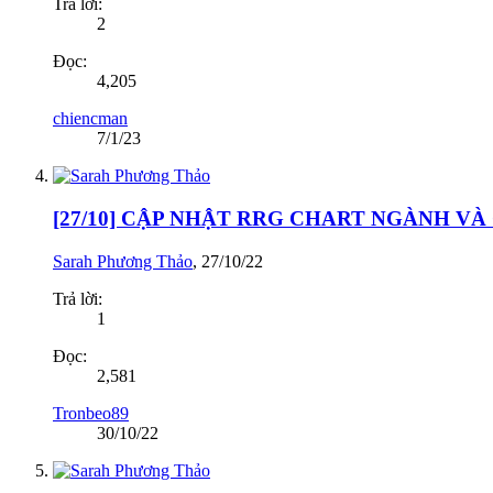
Trả lời:
2
Đọc:
4,205
chiencman
7/1/23
[27/10] CẬP NHẬT RRG CHART NGÀNH V
Sarah Phương Thảo
,
27/10/22
Trả lời:
1
Đọc:
2,581
Tronbeo89
30/10/22