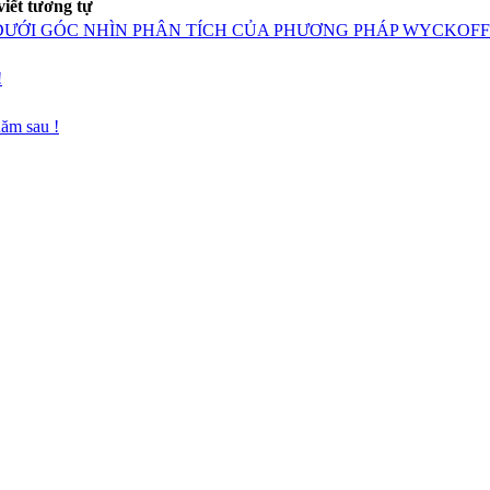
viết tương tự
 DƯỚI GÓC NHÌN PHÂN TÍCH CỦA PHƯƠNG PHÁP WYCKOFF
!
năm sau !