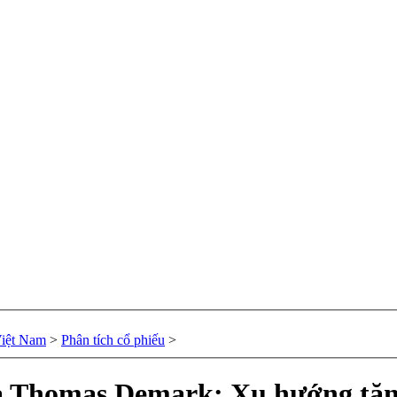
Việt Nam
>
Phân tích cổ phiếu
>
à Thomas Demark: Xu hướng tăn