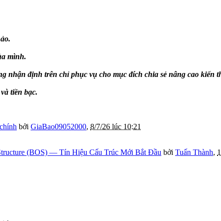
ảo.
ủa mình.
g nhận định trên chỉ phục vụ cho mục đích chia sẻ nâng cao kiến 
à tiền bạc.
 chính
bởi
GiaBao09052000
,
8/7/26 lúc 10:21
tructure (BOS) — Tín Hiệu Cấu Trúc Mới Bắt Đầu
bởi
Tuấn Thành
,
1