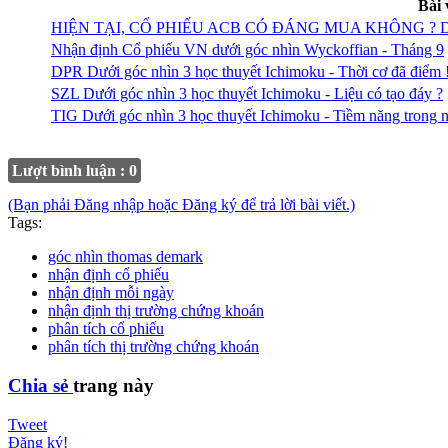
Bài 
HIỆN TẠI, CỔ PHIẾU ACB CÓ ĐÁNG MUA KHÔNG ?
Nhận định Cổ phiếu VN dưới góc nhìn Wyckoffian - Tháng 9
DPR Dưới góc nhìn 3 học thuyết Ichimoku - Thời cơ đã điểm 
SZL Dưới góc nhìn 3 học thuyết Ichimoku - Liệu có tạo đáy ?
TIG Dưới góc nhìn 3 học thuyết Ichimoku - Tiềm năng trong 
Lượt bình luận : 0
(Bạn phải Đăng nhập hoặc Đăng ký để trả lời bài viết.)
Tags:
góc nhìn thomas demark
nhận định cổ phiếu
nhận định mỗi ngày
nhận định thị trường chứng khoán
phân tích cổ phiếu
phân tích thị trường chứng khoán
Chia sẻ
trang này
Tweet
Đăng ký!