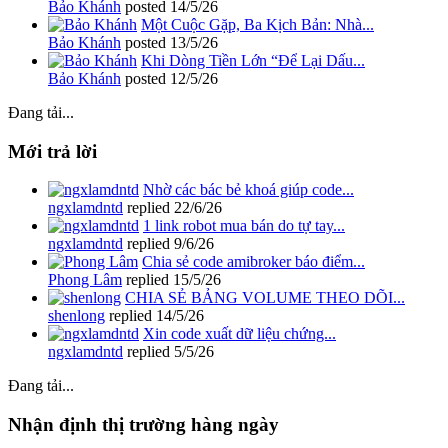
Bảo Khánh
posted
14/5/26
Một Cuộc Gặp, Ba Kịch Bản: Nhà...
Bảo Khánh
posted
13/5/26
Khi Dòng Tiền Lớn “Để Lại Dấu...
Bảo Khánh
posted
12/5/26
Đang tải...
Mới trả lời
Nhờ các bác bẻ khoá giúp code...
ngxlamdntd
replied
22/6/26
1 link robot mua bán do tự tay...
ngxlamdntd
replied
9/6/26
Chia sẻ code amibroker báo điểm...
Phong Lâm
replied
15/5/26
CHIA SẺ BẢNG VOLUME THEO DÕI...
shenlong
replied
14/5/26
Xin code xuất dữ liệu chứng...
ngxlamdntd
replied
5/5/26
Đang tải...
Nhận định thị trường hàng ngày