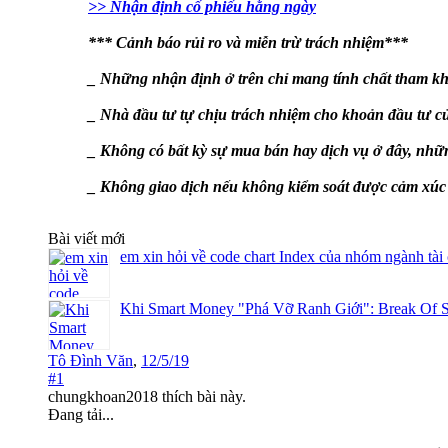
>> Nhận định cố phiếu hằng ngày
*** Cảnh báo rủi ro và miễn trừ trách nhiệm***
_ Những nhận định ở trên chỉ mang tính chất tham kh
_ Nhà đầu tư tự chịu trách nhiệm cho khoản đầu tư c
_ Không có bất kỳ sự mua bán hay dịch vụ ở đây, nhữn
_ Không giao dịch nếu không kiểm soát được cảm xúc v
Bài viết mới
em xin hỏi về code chart Index của nhóm ngành tài
Khi Smart Money "Phá Vỡ Ranh Giới": Break Of S
Tô Đình Văn
,
12/5/19
#1
chungkhoan2018
thích bài này.
Đang tải...