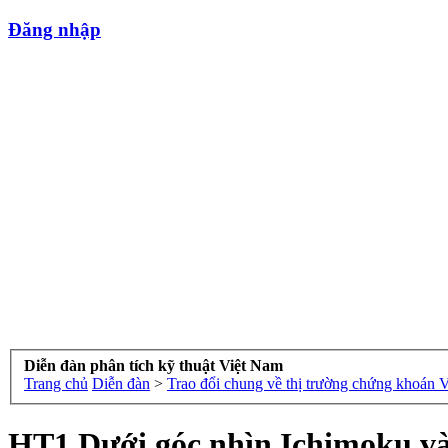
Đăng nhập
Diễn đàn phân tích kỹ thuật Việt Nam
Trang chủ
Diễn đàn
>
Trao đổi chung về thị trường chứng khoán 
HT1 Dưới góc nhìn Ichimoku v