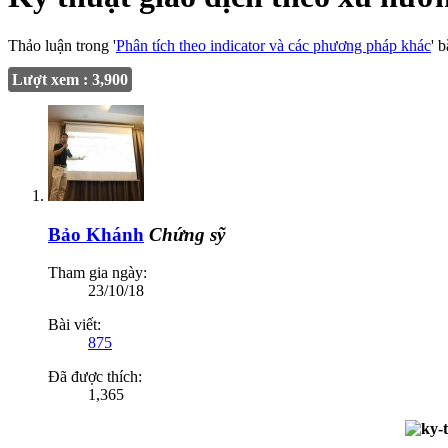
Thảo luận trong '
Phân tích theo indicator và các phương pháp khác
' 
Lượt xem : 3,900
Bảo Khánh
Chứng sỹ
Tham gia ngày:
23/10/18
Bài viết:
875
Đã được thích:
1,365