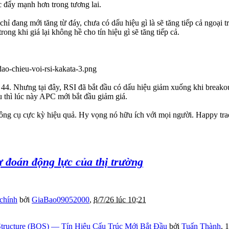
c đẩy mạnh hơn trong tương lai.
 chỉ đang mới tăng từ đáy, chưa có dấu hiệu gì là sẽ tăng tiếp cả ngoạ
ong khi giá lại không hề cho tín hiệu gì sẽ tăng tiếp cả.
4. Nhưng tại đây, RSI đã bắt đầu có dấu hiệu giảm xuống khi breakout
u thì lúc này APC mới bắt đầu giảm giá.
ông cụ cực kỳ hiệu quả. Hy vọng nó hữu ích với mọi người. Happy tra
dự đoán động lực của thị trường
 chính
bởi
GiaBao09052000
,
8/7/26 lúc 10:21
tructure (BOS) — Tín Hiệu Cấu Trúc Mới Bắt Đầu
bởi
Tuấn Thành
,
1