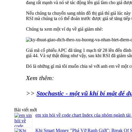
đang rất mạnh và nó sẽ tác động lên giá làm cho giá đượ
Nếu chúng ta chuyển sang nhìn đồ thị giá thì giá lúc này
RSI mà chúng ta có thể đoán trước được giá sẽ tăng tiếp tr
Chúng ta xem một ví dụ về giá giảm nhé:
Giá mã cổ phiếu APC đã tăng 1 mạch từ 28 lên đến đỉnh 4
giá 44. Và sự thật đúng như vậy, sau khi RSI đã giảm sâ
Đó là những gì mà tôi muốn chia sẻ với anh em về một c
Xem thêm:
>>
Stochastic - một vũ khí bí mật để 
Bài viết mới
em xin hỏi về code chart Index của nhóm ngành tài
Khi Smart Money "Phá Vỡ Ranh Giới": Break Of S