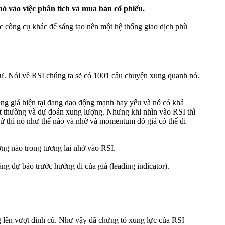
ó vào việc phân tích và mua bán cổ phiếu.
c công cụ khác để sáng tạo nên một hệ thống giao dịch phù
 tư. Nói về RSI chúng ta sẽ có 1001 câu chuyện xung quanh nó.
ằng giá hiện tại đang dao động mạnh hay yếu và nó có khả
ắt thường và dự đoán xung lượng. Nhưng khi nhìn vào RSI thì
ứ thì nó như thế nào và nhờ và momentum đó giá có thể đi
ướng nào trong tương lai nhờ vào RSI.
g dự báo trước hướng đi của giá (leading indicator).
g lên vượt đỉnh cũ. Như vậy đã chứng tỏ xung lực của RSI