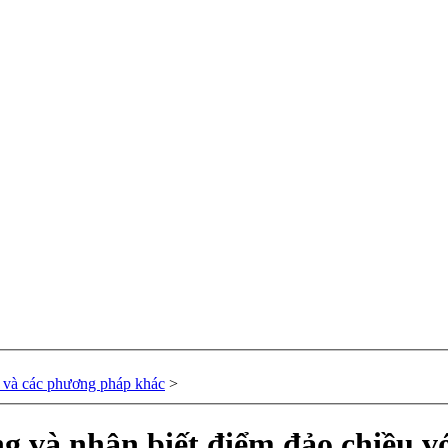
or và các phương pháp khác
>
ng và nhận biết điểm đảo chiều v