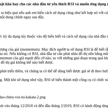
huật khá hay cho các nhà đầu tư yêu thích RSI và muốn ứng dụng n
ỏ ra hiệu quả nếu anh em hiểu cách sử dụng cũng như kết hợp nó với cá
nội dung chính ngay sau đây.
cực kỳ đa dụng tùy thuộc vào độ hiểu biết và cách sử dụng của nhà đầu
ượng của giá (momentum). Mục đích người ta sử dụng RSI là để biết r
của nó. Nếu không có RSI, nhà đầu tư cần phải nhìn đồ thị nến bằng m
omentum của giá mạnh đến cỡ nào, so với những giai đoạn trong quá kh
 đồ thị giá không thể nào biết được.
phát triển thêm, và chúng ta có thể dễ dàng biết được giá sẽ đi theo h
. Một khi sử dụng như vậy, RSI sẽ biến thành một công cụ có chức năn
đỉnh vào tháng 12/2018 và đến đầu tháng 2/2019, RSI có hành động tăn