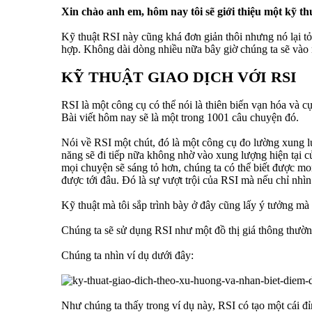
Xin chào anh em, hôm nay tôi sẽ giới thiệu một kỹ t
Kỹ thuật RSI này cũng khá đơn giản thôi nhưng nó lại t
hợp. Không dài dòng nhiều nữa bây giờ chúng ta sẽ vào 
KỸ THUẬT GIAO DỊCH VỚI RSI
RSI là một công cụ có thể nói là thiên biến vạn hóa và 
Bài viết hôm nay sẽ là một trong 1001 câu chuyện đó.
Nói về RSI một chút, đó là một công cụ đo lường xung l
năng sẽ đi tiếp nữa không nhờ vào xung lượng hiện tại 
mọi chuyện sẽ sáng tỏ hơn, chúng ta có thể biết được m
được tới đâu. Đó là sự vượt trội của RSI mà nếu chỉ nhìn
Kỹ thuật mà tôi sắp trình bày ở đây cũng lấy ý tưởng mà 
Chúng ta sẽ sử dụng RSI như một đồ thị giá thông thường
Chúng ta nhìn ví dụ dưới đây:
Như chúng ta thấy trong ví dụ này, RSI có tạo một cái 