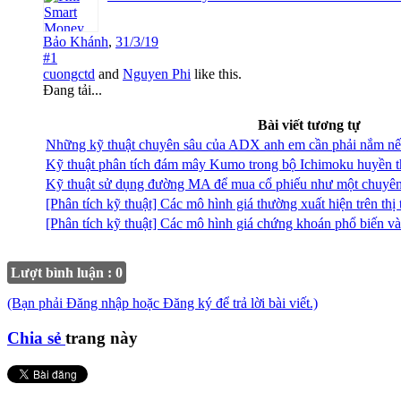
Bảo Khánh
,
31/3/19
#1
cuongctd
and
Nguyen Phi
like this.
Đang tải...
Bài viết tương tự
Những kỹ thuật chuyên sâu của ADX anh em cần phải nắm n
Kỹ thuật phân tích đám mây Kumo trong bộ Ichimoku huyền t
Kỹ thuật sử dụng đường MA để mua cổ phiếu như một chuyên
[Phân tích kỹ thuật] Các mô hình giá thường xuất hiện trên t
[Phân tích kỹ thuật] Các mô hình giá chứng khoán phổ biến và
Lượt bình luận : 0
(Bạn phải Đăng nhập hoặc Đăng ký để trả lời bài viết.)
Chia sẻ
trang này