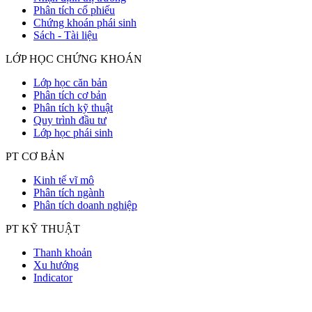
Phân tích cổ phiếu
Chứng khoán phái sinh
Sách - Tài liệu
LỚP HỌC CHỨNG KHOÁN
Lớp học căn bản
Phân tích cơ bản
Phân tích kỹ thuật
Quy trình đầu tư
Lớp học phái sinh
PT CƠ BẢN
Kinh tế vĩ mô
Phân tích ngành
Phân tích doanh nghiệp
PT KỸ THUẬT
Thanh khoản
Xu hướng
Indicator