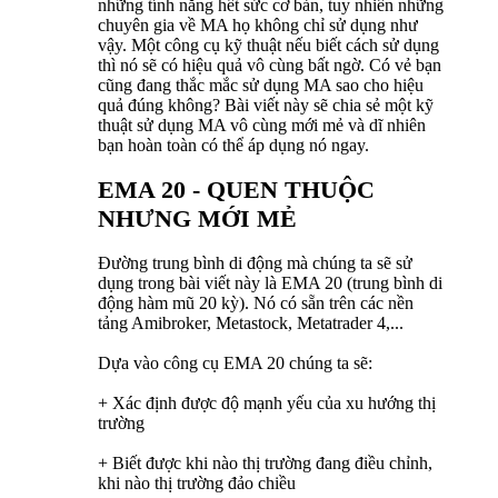
những tính năng hết sức cơ bản, tuy nhiên những
chuyên gia về MA họ không chỉ sử dụng như
vậy. Một công cụ kỹ thuật nếu biết cách sử dụng
thì nó sẽ có hiệu quả vô cùng bất ngờ. Có vẻ bạn
cũng đang thắc mắc sử dụng MA sao cho hiệu
quả đúng không? Bài viết này sẽ chia sẻ một kỹ
thuật sử dụng MA vô cùng mới mẻ và dĩ nhiên
bạn hoàn toàn có thể áp dụng nó ngay.
EMA 20 - QUEN THUỘC
NHƯNG MỚI MẺ
Đường trung bình di động mà chúng ta sẽ sử
dụng trong bài viết này là EMA 20 (trung bình di
động hàm mũ 20 kỳ). Nó có sẵn trên các nền
tảng Amibroker, Metastock, Metatrader 4,...
Dựa vào công cụ EMA 20 chúng ta sẽ:
+ Xác định được độ mạnh yếu của xu hướng thị
trường
+ Biết được khi nào thị trường đang điều chỉnh,
khi nào thị trường đảo chiều