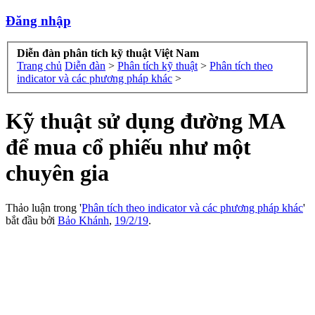
Đăng nhập
Diễn đàn phân tích kỹ thuật Việt Nam
Trang chủ
Diễn đàn
>
Phân tích kỹ thuật
>
Phân tích theo
indicator và các phương pháp khác
>
Kỹ thuật sử dụng đường MA
để mua cổ phiếu như một
chuyên gia
Thảo luận trong '
Phân tích theo indicator và các phương pháp khác
'
bắt đầu bởi
Bảo Khánh
,
19/2/19
.