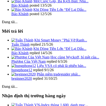
Một Cuộc Gặp, Ba Kịch Bản: Nhà...
Bảo Khánh
posted
13/5/26
Khi Dòng Tiền Lớn “Để Lại Dấu...
Bảo Khánh
posted
12/5/26
Đang tải...
Mới trả lời
Khi Smart Money "Phá Vỡ Ranh...
Tuấn Thành
replied
21/5/26
Khi Dòng Tiền Lớn “Để Lại Dấu...
Bảo Khánh
replied
14/5/26
Học cùng Wyckoff, bí mật của...
Phương Của Việt Nam
replied
6/3/26
Liệu VSA có phải là phiên bản...
hungphong12
replied
9/1/26
Phần mềm tradeguider phái...
beginner2020
replied
31/10/25
Đang tải...
Nhận định thị trường hàng ngày
VN-Index thủng 1.600, danh mục...