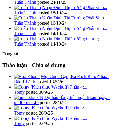
Tuấn Thành
posted
24/11/25
Nhận Định Thị Trường Phái Sinh...
Tuấn Thành
posted
18/10/24
Nhận Định Thị Trường Phái Sinh...
Tuấn Thành
posted
16/10/24
Nhận Định Thị Trường Phái Sinh...
Tuấn Thành
posted
14/10/24
Nhận Định Thị Trường Chứng...
Tuấn Thành
posted
14/10/24
Đang tải...
Thảo luận - Chia sẻ chung
Một Cuộc Gặp, Ba Kịch Bản: Nhà...
Bảo Khánh
posted
13/5/26
[Kiến thức Wyckoff] Phần 4:...
Tomy
posted
30/9/25
Dự báo dòng tiền ngành sau ngày...
midi_stock49
posted
28/9/25
[Kiến thức Wyckoff] Phần 3:...
Tomy
posted
26/9/25
[Kiến thức Wyckoff] Phần 2:...
Tomy
posted
23/9/25