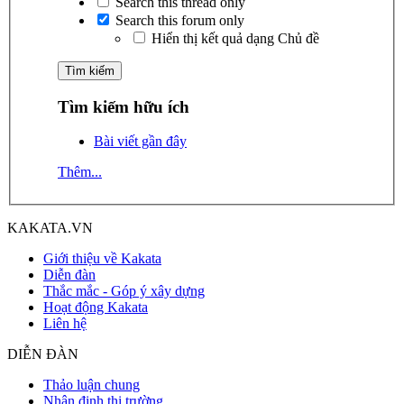
Search this thread only
Search this forum only
Hiển thị kết quả dạng Chủ đề
Tìm kiếm hữu ích
Bài viết gần đây
Thêm...
KAKATA.VN
Giới thiệu về Kakata
Diễn đàn
Thắc mắc - Góp ý xây dựng
Hoạt động Kakata
Liên hệ
DIỄN ĐÀN
Thảo luận chung
Nhận định thị trường