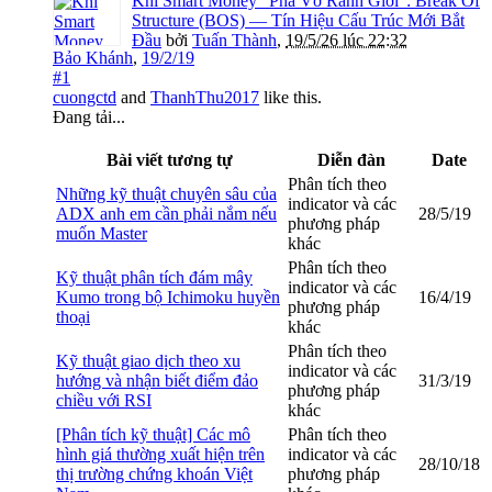
Khi Smart Money "Phá Vỡ Ranh Giới": Break Of
Structure (BOS) — Tín Hiệu Cấu Trúc Mới Bắt
Đầu
bởi
Tuấn Thành
,
19/5/26 lúc 22:32
Bảo Khánh
,
19/2/19
#1
cuongctd
and
ThanhThu2017
like this.
Đang tải...
Bài viết tương tự
Diễn đàn
Date
Phân tích theo
Những kỹ thuật chuyên sâu của
indicator và các
ADX anh em cần phải nắm nếu
28/5/19
phương pháp
muốn Master
khác
Phân tích theo
Kỹ thuật phân tích đám mây
indicator và các
Kumo trong bộ Ichimoku huyền
16/4/19
phương pháp
thoại
khác
Phân tích theo
Kỹ thuật giao dịch theo xu
indicator và các
hướng và nhận biết điểm đảo
31/3/19
phương pháp
chiều với RSI
khác
[Phân tích kỹ thuật] Các mô
Phân tích theo
hình giá thường xuất hiện trên
indicator và các
28/10/18
thị trường chứng khoán Việt
phương pháp