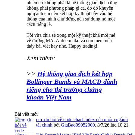
nhiên nó không phải là hệ thống giao dịch cũng
không phải phương pháp gì cả, do đó khuyến
nghị anh em nên kết hợp kỹ thuật này vào hệ
thống của mình chứ đừng nên sử dụng nó một
cách riêng lẻ.
Tôi vừa chia sẻ xong một kỹ thuật khá mới mẻ
về đường MA. Anh em like và comment nếu
thấy bài viết hay nhé. Happy trading!
Xem thêm:
>>
Hệ thống giao dịch kết hợp
Bollinger Bands và MACD dành
riêng cho thị trường chứng
khoán Việt Nam
Bài viết mới
em xin hỏi về code chart Index của nhóm ngành
tài chính
bởi
GiaBao09052000
,
8/7/26 lúc 10:21