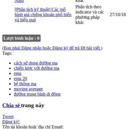
Nam
khác
Phân tích theo
[Phân tích kỹ thuật] Các mô
indicator và các
hình giá chứng khoán phổ biến
27/10/18
phương pháp
và hiệu quả
khác
Lượt bình luận : 0
(Bạn phải Đăng nhập hoặc Đăng ký để trả lời bài viết.)
Tags:
cách sử dụng đường ma
chiến lược với đường ma
ema
ema 20
hệ thống ma
moving average
đường trung bình di động
Chia sẻ
trang này
Tweet
Đăng ký!
Tên tài khoản hoặc địa chỉ Email: