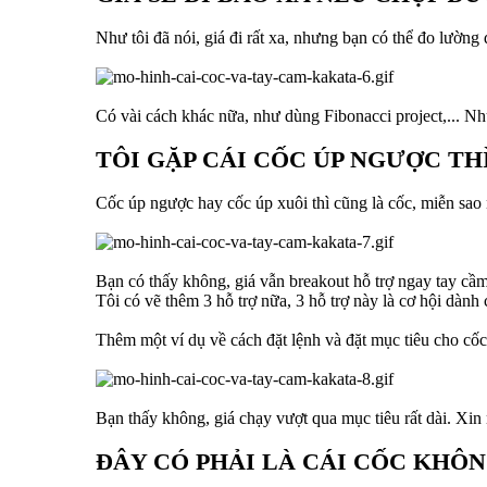
Như tôi đã nói, giá đi rất xa, nhưng bạn có thể đo lường
Có vài cách khác nữa, như dùng Fibonacci project,... Như
TÔI GẶP CÁI CỐC ÚP NGƯỢC TH
Cốc úp ngược hay cốc úp xuôi thì cũng là cốc, miễn sao 
Bạn có thấy không, giá vẫn breakout hỗ trợ ngay tay cầ
Tôi có vẽ thêm 3 hỗ trợ nữa, 3 hỗ trợ này là cơ hội dành
Thêm một ví dụ về cách đặt lệnh và đặt mục tiêu cho cốc
Bạn thấy không, giá chạy vượt qua mục tiêu rất dài. Xin n
ĐÂY CÓ PHẢI LÀ CÁI CỐC KHÔ