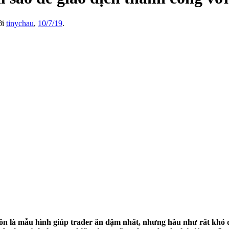
ởi
tinychau
,
10/7/19
.
ôn là mẫu hình giúp trader ăn đậm nhất, nhưng hầu như rất khó để