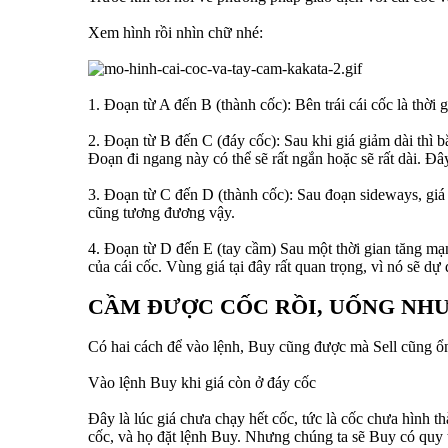
Xem hình rồi nhìn chữ nhé:
1. Đoạn từ A đến B (thành cốc): Bên trái cái cốc là thời 
2. Đoạn từ B đến C (đáy cốc): Sau khi giá giảm dài thì b
Đoạn đi ngang này có thể sẽ rất ngắn hoặc sẽ rất dài. Đâ
3. Đoạn từ C đến D (thành cốc): Sau đoạn sideways, giá s
cũng tương đương vậy.
4. Đoạn từ D đến E (tay cầm) Sau một thời gian tăng mạn
của cái cốc. Vùng giá tại đây rất quan trọng, vì nó sẽ dự
CẦM ĐƯỢC CỐC RỒI, UỐNG NHƯ
Có hai cách để vào lệnh, Buy cũng được mà Sell cũng ổn,
Vào lệnh Buy khi giá còn ở đáy cốc
Đây là lúc giá chưa chạy hết cốc, tức là cốc chưa hình t
cốc, và họ đặt lệnh Buy. Nhưng chúng ta sẽ Buy có quy 