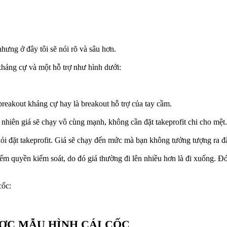
hưng ở đây tôi sẽ nói rõ và sâu hơn.
kháng cự và một hỗ trợ như hình dưới:
breakout kháng cự hay là breakout hỗ trợ của tay cầm.
nhiên giá sẽ chạy vô cùng mạnh, không cần đặt takeprofit chi cho mệt.
khỏi đặt takeprofit. Giá sẽ chạy đến mức mà bạn không tưởng tượng ra đ
m quyền kiểm soát, do đó giá thường đi lên nhiều hơn là đi xuống. Đó 
cốc:
ƯỢC MẪU HÌNH CÁI CỐC