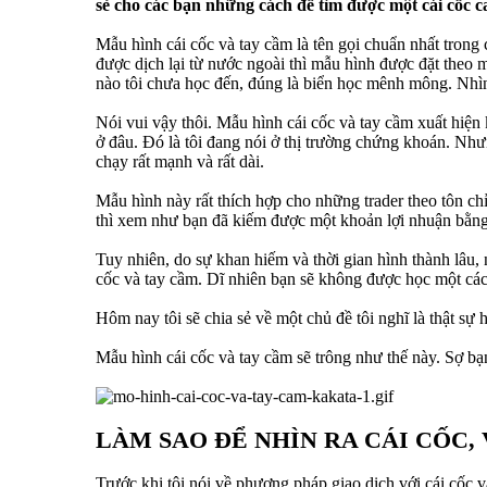
sẻ cho các bạn những cách để tìm được một cái cốc 
Mẫu hình cái cốc và tay cầm là tên gọi chuẩn nhất tro
được dịch lại từ nước ngoài thì mẫu hình được đặt theo m
nào tôi chưa học đến, đúng là biển học mênh mông. Nhìn 
Nói vui vậy thôi. Mẫu hình cái cốc và tay cầm xuất hiện 
ở đâu. Đó là tôi đang nói ở thị trường chứng khoán. Nhưn
chạy rất mạnh và rất dài.
Mẫu hình này rất thích hợp cho những trader theo tôn chỉ
thì xem như bạn đã kiếm được một khoản lợi nhuận bằng 
Tuy nhiên, do sự khan hiếm và thời gian hình thành lâu, 
cốc và tay cầm. Dĩ nhiên bạn sẽ không được học một cách 
Hôm nay tôi sẽ chia sẻ về một chủ đề tôi nghĩ là thật s
Mẫu hình cái cốc và tay cầm sẽ trông như thế này. Sợ bạn
LÀM SAO ĐỂ NHÌN RA CÁI CỐC,
Trước khi tôi nói về phương pháp giao dịch với cái cốc v