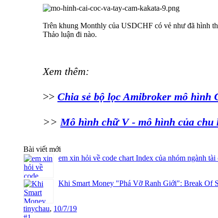
Trên khung Monthly của USDCHF có vẻ như đã hình thành
Thảo luận đi nào.
Xem thêm:
>>
Chia sẻ bộ lọc Amibroker mô hình
>>
Mô hình chữ V - mô hình của chu k
Bài viết mới
em xin hỏi về code chart Index của nhóm ngành tài
Khi Smart Money "Phá Vỡ Ranh Giới": Break Of S
tinychau
,
10/7/19
#1