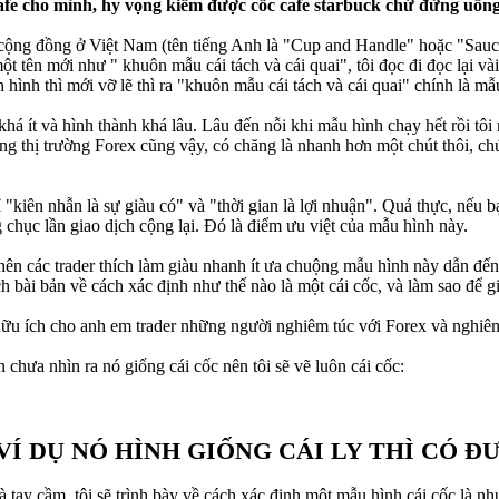
cafe cho mình, hy vọng kiếm được cốc cafe starbuck chứ đừng uống
ng cộng đồng ở Việt Nam (tên tiếng Anh là "Cup and Handle" hoặc "Sa
ột tên mới như " khuôn mẫu cái tách và cái quai", tôi đọc đi đọc lại v
hình thì mới vỡ lẽ thì ra "khuôn mẫu cái tách và cái quai" chính là mẫ
khá ít và hình thành khá lâu. Lâu đến nỗi khi mẫu hình chạy hết rồi tô
g thị trường Forex cũng vậy, có chăng là nhanh hơn một chút thôi, chứ
 "kiên nhẫn là sự giàu có" và "thời gian là lợi nhuận". Quả thực, nếu b
chục lần giao dịch cộng lại. Đó là điểm ưu việt của mẫu hình này.
nên các trader thích làm giàu nhanh ít ưa chuộng mẫu hình này dẫn đến 
bài bản về cách xác định như thế nào là một cái cốc, và làm sao để gi
ự hữu ích cho anh em trader những người nghiêm túc với Forex và nghiê
 chưa nhìn ra nó giống cái cốc nên tôi sẽ vẽ luôn cái cốc:
 VÍ DỤ NÓ HÌNH GIỐNG CÁI LY THÌ CÓ 
à tay cầm, tôi sẽ trình bày về cách xác định một mẫu hình cái cốc là nh