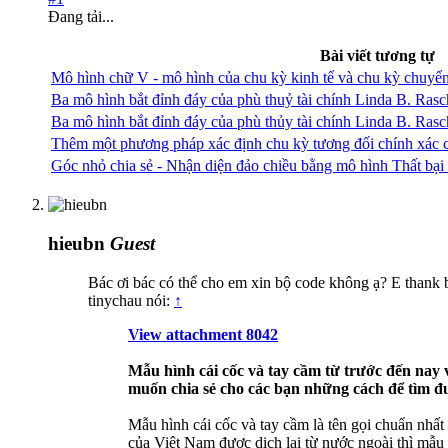
Đang tải...
Bài viết tương tự
Mô hình chữ V - mô hình của chu kỳ kinh tế và chu kỳ chuyể
Ba mô hình bắt đỉnh đáy của phù thuỷ tài chính Linda B. Rasc
Ba mô hình bắt đỉnh đáy của phù thủy tài chính Linda B. Rasc
Thêm một phương pháp xác định chu kỳ tương đối chính xác 
Góc nhỏ chia sẻ - Nhận diện đảo chiều bằng mô hình Thất bại
hieubn
Guest
Bác ơi bác có thể cho em xin bộ code không ạ? E thank 
tinychau nói:
↑
View attachment 8042
Mẫu hình cái cốc và tay cầm từ trước đến nay 
muốn chia sẻ cho các bạn những cách để tìm đư
Mẫu hình cái cốc và tay cầm là tên gọi chuẩn nh
của Việt Nam được dịch lại từ nước ngoài thì mẫu 