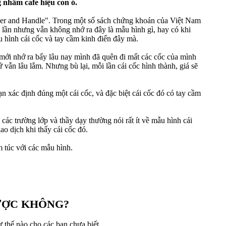
 nhầm cafe hiệu con ó.
ucer and Handle". Trong một số sách chứng khoán của Việt Nam
ài lần nhưng vẫn không nhớ ra đây là mẫu hình gì, hay có khi
u hình cái cốc và tay cầm kinh điển đây mà.
i mới nhớ ra bấy lâu nay mình đã quên đi mất các cốc của mình
 vẫn lâu lắm. Nhưng bù lại, mỗi lần cái cốc hình thành, giá sẽ
ạn xác định đúng một cái cốc, và đặc biệt cái cốc đó có tay cầm
các trường lớp và thầy dạy thường nói rất ít về mẫu hình cái
ao dịch khi thấy cái cốc đó.
m túc với các mẫu hình.
ĐƯỢC KHÔNG?
ư thế nào cho các bạn chưa biết.