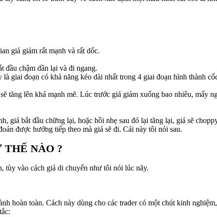
gian giá giảm rất mạnh và rất dốc.
ắt đầu chậm dần lại và đi ngang.
y là giai đoạn có khả năng kéo dài nhất trong 4 giai đoạn hình thành cố
ẽ tăng lên khá mạnh mẽ. Lúc trước giá giảm xuống bao nhiêu, mấy ngày,
h, giá bắt đầu chững lại, hoặc hồi nhẹ sau đó lại tăng lại, giá sẽ cho
 đoán được hướng tiếp theo mà giá sẽ đi. Cái này tôi nói sau.
 THẾ NÀO ?
 tùy vào cách giá di chuyển như tôi nói lúc nãy.
hành hoàn toàn. Cách này dùng cho các trader có một chút kinh nghiệm, 
tắc: