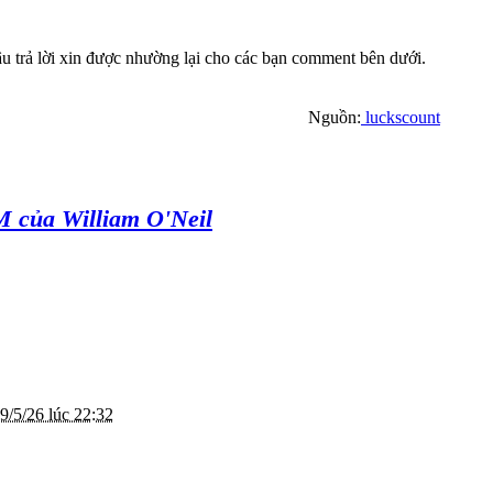
 trả lời xin được nhường lại cho các bạn comment bên dưới.
Nguồn:
luckscount
M của William O'Neil
9/5/26 lúc 22:32