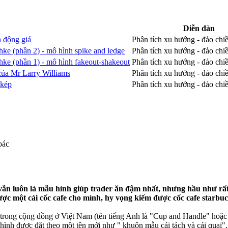
Diễn đàn
n động giá
Phân tích xu hướng - đảo chi
hke (phần 2) - mô hình spike and ledge
Phân tích xu hướng - đảo chi
hke (phần 1) - mô hình fakeout-shakeout
Phân tích xu hướng - đảo chi
của Mr Larry Williams
Phân tích xu hướng - đảo chi
 kép
Phân tích xu hướng - đảo chi
bác
vẫn luôn là mẫu hình giúp trader ăn đậm nhất, nhưng hầu như rất 
ợc một cái cốc cafe cho mình, hy vọng kiếm được cốc cafe starbu
ất trong cộng đồng ở Việt Nam (tên tiếng Anh là "Cup and Handle" hoặ
hình được đặt theo một tên mới như " khuôn mẫu cái tách và cái quai", 