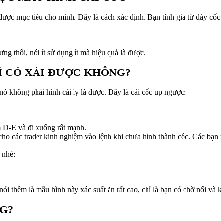
 được mục tiêu cho mình. Đây là cách xác định. Bạn tính giá từ đáy cốc 
ng thôi, nói ít sử dụng ít mà hiệu quả là được.
Ì CÓ XÀI ĐƯỢC KHÔNG?
nó không phải hình cái ly là được. Đây là cái cốc up ngược:
m D-E và đi xuống rất mạnh.
 cho các trader kinh nghiệm vào lệnh khi chưa hình thành cốc. Các bạn 
 nhé:
ói thêm là mẫu hình này xác suất ăn rất cao, chỉ là bạn có chờ nổi và k
NG?