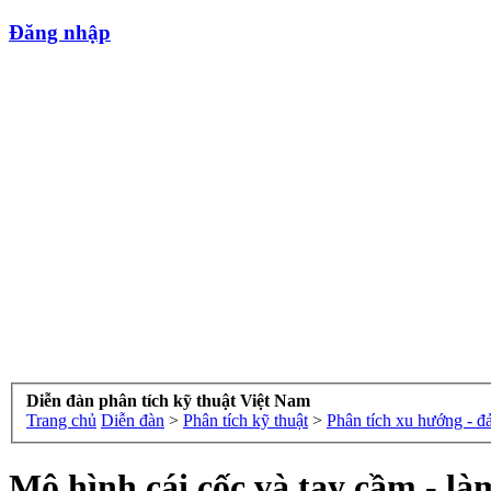
Đăng nhập
Diễn đàn phân tích kỹ thuật Việt Nam
Trang chủ
Diễn đàn
>
Phân tích kỹ thuật
>
Phân tích xu hướng - đ
Mô hình cái cốc và tay cầm - là