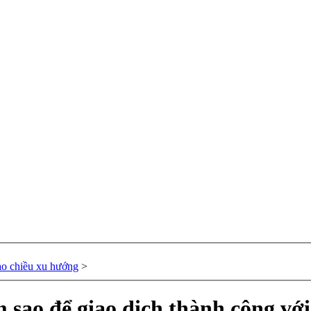
ảo chiều xu hướng
>
m sao để giao dịch thành công vớ