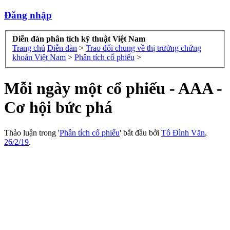
Đăng nhập
Diễn đàn phân tích kỹ thuật Việt Nam
Trang chủ
Diễn đàn
>
Trao đổi chung về thị trường chứng
khoán Việt Nam
>
Phân tích cổ phiếu
>
Mỗi ngày một cổ phiếu - AAA -
Cơ hội bức phá
Thảo luận trong '
Phân tích cổ phiếu
' bắt đầu bởi
Tô Đình Văn
,
26/2/19
.