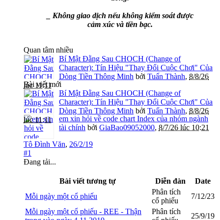
_ Không giao dịch nếu không kiểm soát được
cảm xúc và tiền bạc.
Quan tâm nhiều
Bí Mật Đằng Sau CHOCH (Change of
Character): Tín Hiệu "Thay Đổi Cuộc Chơi" Của
Dòng Tiền Thông Minh
bởi
Tuấn Thành
,
8/8/26
Bài viết mới
lúc 11:11
Bí Mật Đằng Sau CHOCH (Change of
Character): Tín Hiệu "Thay Đổi Cuộc Chơi" Của
Dòng Tiền Thông Minh
bởi
Tuấn Thành
,
8/8/26
em xin hỏi về code chart Index của nhóm ngành
lúc 11:11
tài chính
bởi
GiaBao09052000
,
8/7/26 lúc 10:21
Tô Đình Văn
,
26/2/19
#1
Đang tải...
Bài viết tương tự
Diễn đàn
Date
Phân tích
Mỗi ngày một cổ phiếu
7/12/23
cổ phiếu
Mỗi ngày một cổ phiếu - REE - Thận
Phân tích
25/9/19