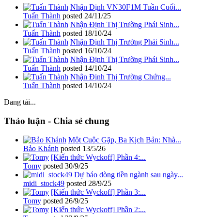
Nhận Định VN30F1M Tuần Cuối...
Tuấn Thành
posted
24/11/25
Nhận Định Thị Trường Phái Sinh...
Tuấn Thành
posted
18/10/24
Nhận Định Thị Trường Phái Sinh...
Tuấn Thành
posted
16/10/24
Nhận Định Thị Trường Phái Sinh...
Tuấn Thành
posted
14/10/24
Nhận Định Thị Trường Chứng...
Tuấn Thành
posted
14/10/24
Đang tải...
Thảo luận - Chia sẻ chung
Một Cuộc Gặp, Ba Kịch Bản: Nhà...
Bảo Khánh
posted
13/5/26
[Kiến thức Wyckoff] Phần 4:...
Tomy
posted
30/9/25
Dự báo dòng tiền ngành sau ngày...
midi_stock49
posted
28/9/25
[Kiến thức Wyckoff] Phần 3:...
Tomy
posted
26/9/25
[Kiến thức Wyckoff] Phần 2:...