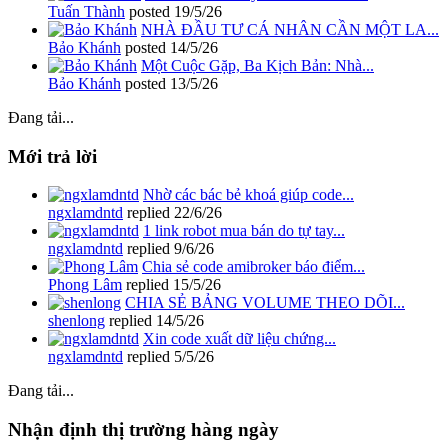
Tuấn Thành
posted
19/5/26
NHÀ ĐẦU TƯ CÁ NHÂN CẦN MỘT LA...
Bảo Khánh
posted
14/5/26
Một Cuộc Gặp, Ba Kịch Bản: Nhà...
Bảo Khánh
posted
13/5/26
Đang tải...
Mới trả lời
Nhờ các bác bẻ khoá giúp code...
ngxlamdntd
replied
22/6/26
1 link robot mua bán do tự tay...
ngxlamdntd
replied
9/6/26
Chia sẻ code amibroker báo điểm...
Phong Lâm
replied
15/5/26
CHIA SẺ BẢNG VOLUME THEO DÕI...
shenlong
replied
14/5/26
Xin code xuất dữ liệu chứng...
ngxlamdntd
replied
5/5/26
Đang tải...
Nhận định thị trường hàng ngày