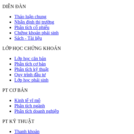
DIỄN ĐÀN
Thảo luận chung
Nhận định thị trường
Phân tích cổ phiếu
Chứng khoán phái sinh
Sách - Tài liệu
LỚP HỌC CHỨNG KHOÁN
Lớp học căn bản
Phân tích cơ bản
Phân tích kỹ thuật
Quy trình đầu tư
Lớp học phái sinh
PT CƠ BẢN
Kinh tế vĩ mô
Phân tích ngành
Phân tích doanh nghiệp
PT KỸ THUẬT
Thanh khoản