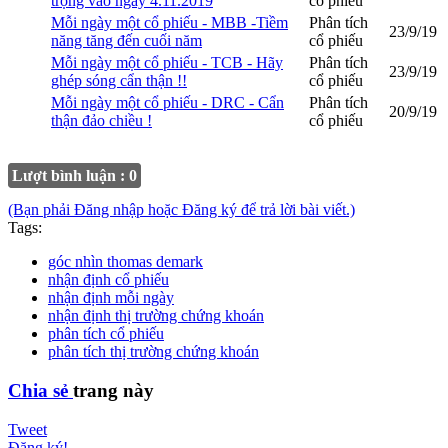
trọng vào ngày 4.11.2019
cổ phiếu
Mỗi ngày một cổ phiếu - MBB -Tiềm
Phân tích
23/9/19
năng tăng đến cuối năm
cổ phiếu
Mỗi ngày một cổ phiếu - TCB - Hãy
Phân tích
23/9/19
ghép sóng cẩn thận !!
cổ phiếu
Mỗi ngày một cổ phiếu - DRC - Cẩn
Phân tích
20/9/19
thận đảo chiều !
cổ phiếu
Lượt bình luận : 0
(Bạn phải Đăng nhập hoặc Đăng ký để trả lời bài viết.)
Tags:
góc nhìn thomas demark
nhận định cổ phiếu
nhận định mỗi ngày
nhận định thị trường chứng khoán
phân tích cổ phiếu
phân tích thị trường chứng khoán
Chia sẻ
trang này
Tweet
Đăng ký!