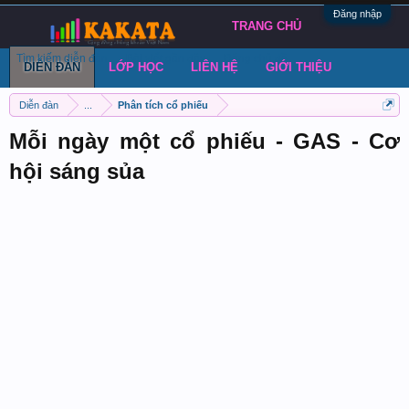
Đăng nhập
TRANG CHỦ
Tìm kiếm diễn đàn
Bài viết gần đây
Đăng chủ đề
DIỄN ĐÀN
LỚP HỌC
LIÊN HỆ
GIỚI THIỆU
Diễn đàn
...
Phân tích cổ phiếu
Mỗi ngày một cổ phiếu - GAS - Cơ
hội sáng sủa