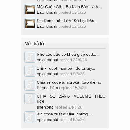
Một Cuộc Gặp, Ba Kịch Bản: Nhà...
Bảo Khánh
posted
13/5/26
Khi Dòng Tiền Lớn “Để Lại Dấu...
Bảo Khánh
posted
12/5/26
Mới trả lời
Nhờ các bác bẻ khoá giúp code...
ngxlamdntd
replied
22/6/26
1 link robot mua bán do tự tay...
ngxlamdntd
replied
9/6/26
Chia sẻ code amibroker báo điểm...
Phong Lâm
replied
15/5/26
CHIA SẺ BẢNG VOLUME THEO
DÕI...
shenlong
replied
14/5/26
Xin code xuất dữ liệu chứng...
ngxlamdntd
replied
5/5/26