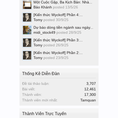
Một Cuộc Gặp, Ba Kịch Bản: Nhà...
Bảo Khánh
posted
13/5/26
[Kiến thức Wyckoff] Phần 4:...
Tomy
posted
30/9/25
Dự báo dòng tiền ngành sau ngày...
midi_stock49
posted
28/9/25
[Kiến thức Wyckoff] Phần 3:...
Tomy
posted
26/9/25
[Kiến thức Wyckoff] Phần 2:...
Tomy
posted
23/9/25
Thống Kê Diễn Đàn
Đề tài thảo luận:
3,707
Bài viết:
12,461
Thành viên:
17,300
Thành viên mới nhất:
Tamquan
Thành Viên Trực Tuyến