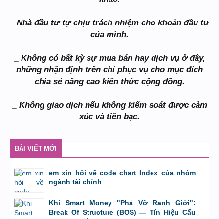
_ Nhà đầu tư tự chịu trách nhiệm cho khoản đầu tư
của mình.
_ Không có bất kỳ sự mua bán hay dịch vụ ở đây,
những nhận định trên chỉ phục vụ cho mục đích
chia sẻ nâng cao kiến thức cộng đồng.
_ Không giao dịch nếu không kiểm soát được cảm
xúc và tiền bạc.
BÀI VIẾT MỚI
em xin hỏi về code chart Index của nhóm
ngành tài chính
bởi
GiaBao09052000
,
8/7/26 lúc 10:21
Khi Smart Money "Phá Vỡ Ranh Giới":
Break Of Structure (BOS) — Tín Hiệu Cấu