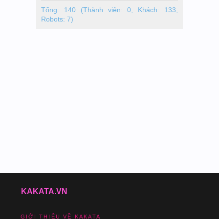
Tổng: 140 (Thành viên: 0, Khách: 133,
Robots: 7)
KAKATA.VN
GIỚI THIỆU VỀ KAKATA