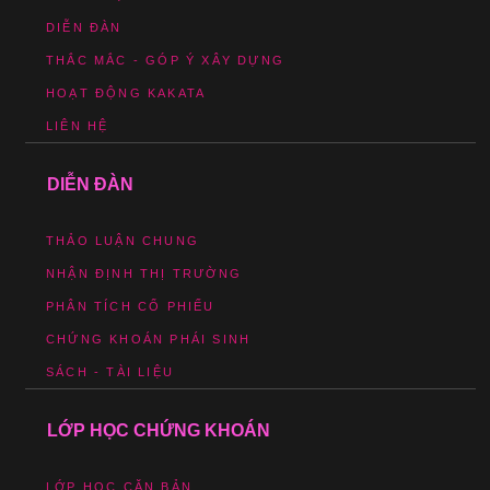
DIỄN ĐÀN
THẮC MẮC - GÓP Ý XÂY DỰNG
HOẠT ĐỘNG KAKATA
LIÊN HỆ
DIỄN ĐÀN
THẢO LUẬN CHUNG
NHẬN ĐỊNH THỊ TRƯỜNG
PHÂN TÍCH CỔ PHIẾU
CHỨNG KHOÁN PHÁI SINH
SÁCH - TÀI LIỆU
LỚP HỌC CHỨNG KHOÁN
LỚP HỌC CĂN BẢN