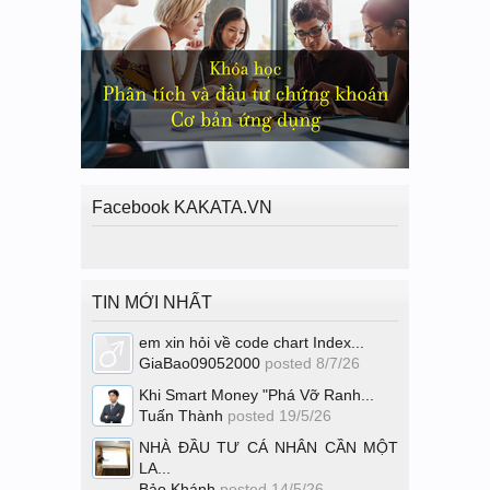
Facebook KAKATA.VN
TIN MỚI NHẤT
em xin hỏi về code chart Index...
GiaBao09052000
posted
8/7/26
Khi Smart Money "Phá Vỡ Ranh...
Tuấn Thành
posted
19/5/26
NHÀ ĐẦU TƯ CÁ NHÂN CẦN MỘT
LA...
Bảo Khánh
posted
14/5/26