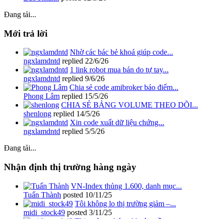
Đang tải...
Mới trả lời
Nhờ các bác bẻ khoá giúp code...
ngxlamdntd
replied
22/6/26
1 link robot mua bán do tự tay...
ngxlamdntd
replied
9/6/26
Chia sẻ code amibroker báo điểm...
Phong Lâm
replied
15/5/26
CHIA SẺ BẢNG VOLUME THEO DÕI...
shenlong
replied
14/5/26
Xin code xuất dữ liệu chứng...
ngxlamdntd
replied
5/5/26
Đang tải...
Nhận định thị trường hàng ngày
VN-Index thủng 1.600, danh mục...
Tuấn Thành
posted
10/11/25
Tôi không lo thị trường giảm –...
midi_stock49
posted
3/11/25