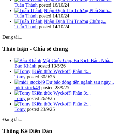
Tuấn Thành
posted
16/10/24
Nhận Định Thị Trường Phái Sinh...
Tuấn Thành
posted
14/10/24
Nhận Định Thị Trường Chứng...
Tuấn Thành
posted
14/10/24
Đang tải...
Thảo luận - Chia sẻ chung
Một Cuộc Gặp, Ba Kịch Bản: Nhà...
Bảo Khánh
posted
13/5/26
[Kiến thức Wyckoff] Phần 4:...
Tomy
posted
30/9/25
Dự báo dòng tiền ngành sau ngày...
midi_stock49
posted
28/9/25
[Kiến thức Wyckoff] Phần 3:...
Tomy
posted
26/9/25
[Kiến thức Wyckoff] Phần 2:...
Tomy
posted
23/9/25
Đang tải...
Thống Kê Diễn Đàn