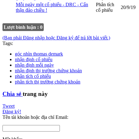
Mỗi ngày một cổ phiếu - DRC - Cẩn
Phân tích
20/9/19
thận đảo chiều !
cổ phiếu
Lượt bình luận : 0
(Bạn phải Đăng nhập hoặc Đăng ký để trả lời bài viết.)
Tags:
góc nhìn thomas demark
nhận định cổ phiếu
nhận định mỗi ngày
nhận định thị trường chứng khoán
phân tích cổ phiếu
phân tích thị trường chứng khoán
Chia sẻ
trang này
Tweet
Đăng ký!
Tên tài khoản hoặc địa chỉ Email: