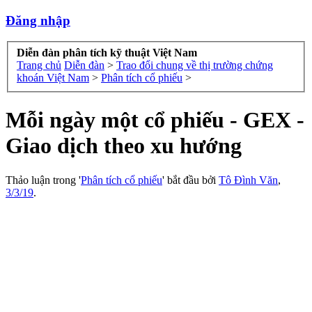
Đăng nhập
Diễn đàn phân tích kỹ thuật Việt Nam
Trang chủ
Diễn đàn
>
Trao đổi chung về thị trường chứng
khoán Việt Nam
>
Phân tích cổ phiếu
>
Mỗi ngày một cổ phiếu - GEX -
Giao dịch theo xu hướng
Thảo luận trong '
Phân tích cổ phiếu
' bắt đầu bởi
Tô Đình Văn
,
3/3/19
.