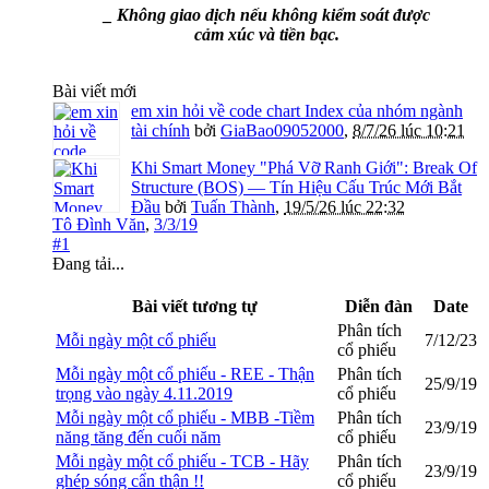
_ Không giao dịch nếu không kiểm soát được
cảm xúc và tiền bạc.
Bài viết mới
em xin hỏi về code chart Index của nhóm ngành
tài chính
bởi
GiaBao09052000
,
8/7/26 lúc 10:21
Khi Smart Money "Phá Vỡ Ranh Giới": Break Of
Structure (BOS) — Tín Hiệu Cấu Trúc Mới Bắt
Đầu
bởi
Tuấn Thành
,
19/5/26 lúc 22:32
Tô Đình Văn
,
3/3/19
#1
Đang tải...
Bài viết tương tự
Diễn đàn
Date
Phân tích
Mỗi ngày một cổ phiếu
7/12/23
cổ phiếu
Mỗi ngày một cổ phiếu - REE - Thận
Phân tích
25/9/19
trọng vào ngày 4.11.2019
cổ phiếu
Mỗi ngày một cổ phiếu - MBB -Tiềm
Phân tích
23/9/19
năng tăng đến cuối năm
cổ phiếu
Mỗi ngày một cổ phiếu - TCB - Hãy
Phân tích
23/9/19
ghép sóng cẩn thận !!
cổ phiếu