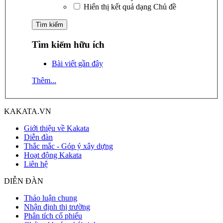
Hiển thị kết quả dạng Chủ đề
Tìm kiếm hữu ích
Bài viết gần đây
Thêm...
KAKATA.VN
Giới thiệu về Kakata
Diễn đàn
Thắc mắc - Góp ý xây dựng
Hoạt động Kakata
Liên hệ
DIỄN ĐÀN
Thảo luận chung
Nhận định thị trường
Phân tích cổ phiếu