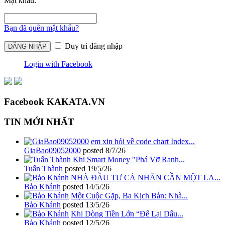
Mật khẩu:
Bạn đã quên mật khẩu?
Duy trì đăng nhập
Login with Facebook
Facebook KAKATA.VN
TIN MỚI NHẤT
em xin hỏi về code chart Index...
GiaBao09052000
posted
8/7/26
Khi Smart Money "Phá Vỡ Ranh...
Tuấn Thành
posted
19/5/26
NHÀ ĐẦU TƯ CÁ NHÂN CẦN MỘT LA...
Bảo Khánh
posted
14/5/26
Một Cuộc Gặp, Ba Kịch Bản: Nhà...
Bảo Khánh
posted
13/5/26
Khi Dòng Tiền Lớn “Để Lại Dấu...
Bảo Khánh
posted
12/5/26