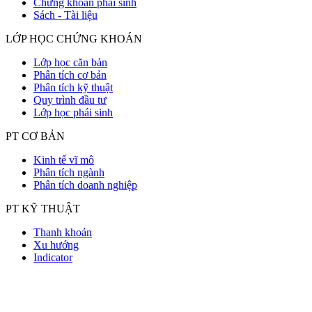
Chứng khoán phái sinh
Sách - Tài liệu
LỚP HỌC CHỨNG KHOÁN
Lớp học căn bản
Phân tích cơ bản
Phân tích kỹ thuật
Quy trình đầu tư
Lớp học phái sinh
PT CƠ BẢN
Kinh tế vĩ mô
Phân tích ngành
Phân tích doanh nghiệp
PT KỸ THUẬT
Thanh khoản
Xu hướng
Indicator