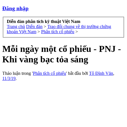
Đăng nhập
Diễn đàn phân tích kỹ thuật Việt Nam
Trang chủ
Diễn đàn
>
Trao đổi chung về thị trường chứng
khoán Việt Nam
>
Phân tích cổ phiếu
>
Mỗi ngày một cổ phiếu - PNJ -
Khi vàng bạc tỏa sáng
Thảo luận trong '
Phân tích cổ phiếu
' bắt đầu bởi
Tô Đình Văn
,
11/3/19
.