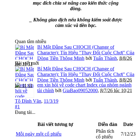
mục đích chia sẻ nâng cao kiến thức cộng
đồng.
_ Không giao dịch nếu không kiểm soát được
cảm xúc và tiền bạc.
Quan tâm nhiều
Bí Mật Đằng Sau CHOCH (Change of
Character): Tín Hiệu "Thay Đổi Cuộc Chơi" Của
Dòng Tiền Thông Minh
bởi
Tuấn Thành
,
8/8/26
Bài viết mới
lúc 11:11
Bí Mật Đằng Sau CHOCH (Change of
Character): Tín Hiệu "Thay Đổi Cuộc Chơi" Của
Dòng Tiền Thông Minh
bởi
Tuấn Thành
,
8/8/26
em xin hỏi về code chart Index của nhóm ngành
lúc 11:11
tài chính
bởi
GiaBao09052000
,
8/7/26 lúc 10:21
Tô Đình Văn
,
11/3/19
#1
Đang tải...
Bài viết tương tự
Diễn đàn
Date
Phân tích
Mỗi ngày một cổ phiếu
7/12/23
cổ phiếu