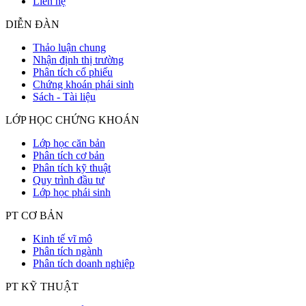
Liên hệ
DIỄN ĐÀN
Thảo luận chung
Nhận định thị trường
Phân tích cổ phiếu
Chứng khoán phái sinh
Sách - Tài liệu
LỚP HỌC CHỨNG KHOÁN
Lớp học căn bản
Phân tích cơ bản
Phân tích kỹ thuật
Quy trình đầu tư
Lớp học phái sinh
PT CƠ BẢN
Kinh tế vĩ mô
Phân tích ngành
Phân tích doanh nghiệp
PT KỸ THUẬT