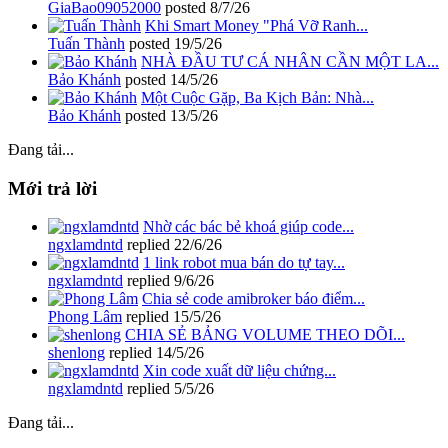
GiaBao09052000
posted
8/7/26
Khi Smart Money "Phá Vỡ Ranh...
Tuấn Thành
posted
19/5/26
NHÀ ĐẦU TƯ CÁ NHÂN CẦN MỘT LA...
Bảo Khánh
posted
14/5/26
Một Cuộc Gặp, Ba Kịch Bản: Nhà...
Bảo Khánh
posted
13/5/26
Đang tải...
Mới trả lời
Nhờ các bác bẻ khoá giúp code...
ngxlamdntd
replied
22/6/26
1 link robot mua bán do tự tay...
ngxlamdntd
replied
9/6/26
Chia sẻ code amibroker báo điểm...
Phong Lâm
replied
15/5/26
CHIA SẺ BẢNG VOLUME THEO DÕI...
shenlong
replied
14/5/26
Xin code xuất dữ liệu chứng...
ngxlamdntd
replied
5/5/26
Đang tải...