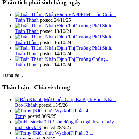
Phân tích phái sinh hàng ngày
Nhận Định VN30F1M Tuần Cuối...
Tuấn Thành
posted
24/11/25
Nhận Định Thị Trường Phái Sinh...
Tuấn Thành
posted
18/10/24
Nhận Định Thị Trường Phái Sinh...
Tuấn Thành
posted
16/10/24
Nhận Định Thị Trường Phái Sinh...
Tuấn Thành
posted
14/10/24
Nhận Định Thị Trường Chứng...
Tuấn Thành
posted
14/10/24
Đang tải...
Thảo luận - Chia sẻ chung
Một Cuộc Gặp, Ba Kịch Bản: Nhà...
Bảo Khánh
posted
13/5/26
[Kiến thức Wyckoff] Phần 4:...
Tomy
posted
30/9/25
Dự báo dòng tiền ngành sau ngày...
midi_stock49
posted
28/9/25
[Kiến thức Wyckoff] Phần 3:...
Tomy
posted
26/9/25