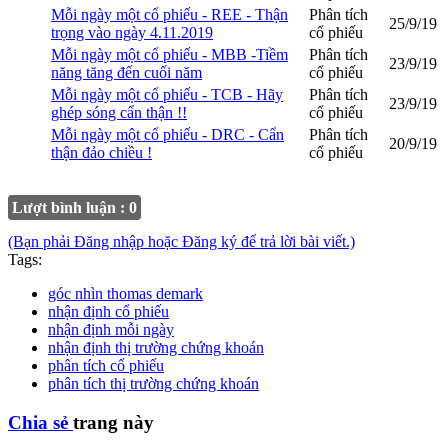
Mỗi ngày một cổ phiếu - REE - Thận
Phân tích
25/9/19
trọng vào ngày 4.11.2019
cổ phiếu
Mỗi ngày một cổ phiếu - MBB -Tiềm
Phân tích
23/9/19
năng tăng đến cuối năm
cổ phiếu
Mỗi ngày một cổ phiếu - TCB - Hãy
Phân tích
23/9/19
ghép sóng cẩn thận !!
cổ phiếu
Mỗi ngày một cổ phiếu - DRC - Cẩn
Phân tích
20/9/19
thận đảo chiều !
cổ phiếu
Lượt bình luận : 0
(Bạn phải Đăng nhập hoặc Đăng ký để trả lời bài viết.)
Tags:
góc nhìn thomas demark
nhận định cổ phiếu
nhận định mỗi ngày
nhận định thị trường chứng khoán
phân tích cổ phiếu
phân tích thị trường chứng khoán
Chia sẻ
trang này