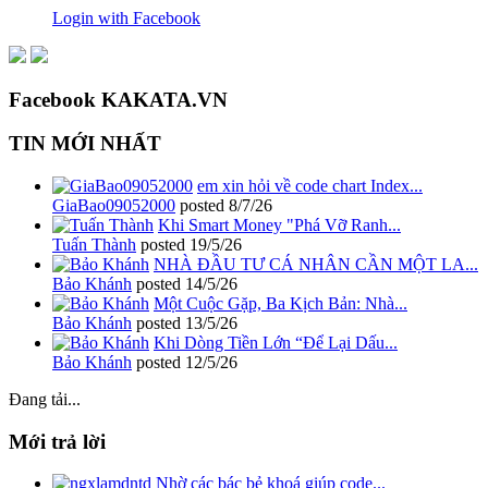
Login with Facebook
Facebook KAKATA.VN
TIN MỚI NHẤT
em xin hỏi về code chart Index...
GiaBao09052000
posted
8/7/26
Khi Smart Money "Phá Vỡ Ranh...
Tuấn Thành
posted
19/5/26
NHÀ ĐẦU TƯ CÁ NHÂN CẦN MỘT LA...
Bảo Khánh
posted
14/5/26
Một Cuộc Gặp, Ba Kịch Bản: Nhà...
Bảo Khánh
posted
13/5/26
Khi Dòng Tiền Lớn “Để Lại Dấu...
Bảo Khánh
posted
12/5/26
Đang tải...
Mới trả lời
Nhờ các bác bẻ khoá giúp code...