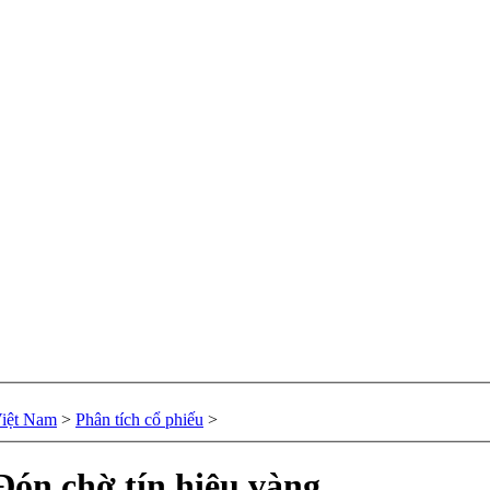
Việt Nam
>
Phân tích cổ phiếu
>
Đón chờ tín hiệu vàng