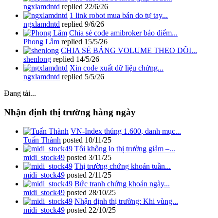
ngxlamdntd
replied
22/6/26
1 link robot mua bán do tự tay...
ngxlamdntd
replied
9/6/26
Chia sẻ code amibroker báo điểm...
Phong Lâm
replied
15/5/26
CHIA SẺ BẢNG VOLUME THEO DÕI...
shenlong
replied
14/5/26
Xin code xuất dữ liệu chứng...
ngxlamdntd
replied
5/5/26
Đang tải...
Nhận định thị trường hàng ngày
VN-Index thủng 1.600, danh mục...
Tuấn Thành
posted
10/11/25
Tôi không lo thị trường giảm –...
midi_stock49
posted
3/11/25
Thị trường chứng khoán tuần...
midi_stock49
posted
2/11/25
Bức tranh chứng khoán ngày...
midi_stock49
posted
28/10/25
Nhận định thị trường: Khi vùng...
midi_stock49
posted
22/10/25