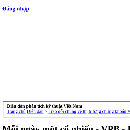
Đăng nhập
Diễn đàn phân tích kỹ thuật Việt Nam
Trang chủ
Diễn đàn
>
Trao đổi chung về thị trường chứng khoán 
Mỗi ngày một cổ phiếu - VPB - 