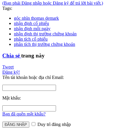
(Bạn phải Đăng nhập hoặc Đăng ký để trả lời bài viết.)
Tags:
góc nhìn thomas demark
nhận định cổ phiếu
nhận định mỗi ngày
nhận định thị trường chứng khoán
phân tích cổ phiếu
phân tích thị trường chứng khoán
Chia sẻ
trang này
Tweet
Đăng ký!
Tên tài khoản hoặc địa chỉ Email:
Mật khẩu:
Bạn đã quên mật khẩu?
Duy trì đăng nhập