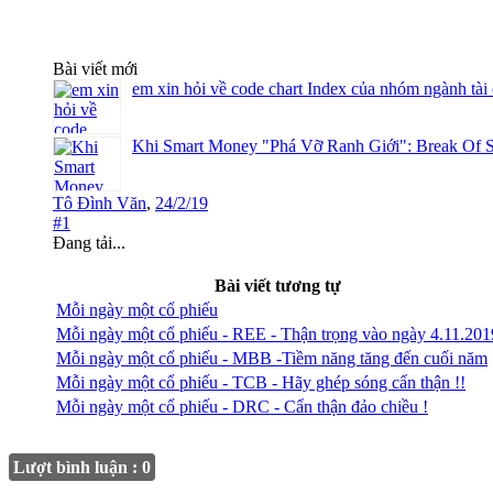
Bài viết mới
em xin hỏi về code chart Index của nhóm ngành tài
Khi Smart Money "Phá Vỡ Ranh Giới": Break Of S
Tô Đình Văn
,
24/2/19
#1
Đang tải...
Bài viết tương tự
Mỗi ngày một cổ phiếu
Mỗi ngày một cổ phiếu - REE - Thận trọng vào ngày 4.11.201
Mỗi ngày một cổ phiếu - MBB -Tiềm năng tăng đến cuối năm
Mỗi ngày một cổ phiếu - TCB - Hãy ghép sóng cẩn thận !!
Mỗi ngày một cổ phiếu - DRC - Cẩn thận đảo chiều !
Lượt bình luận : 0