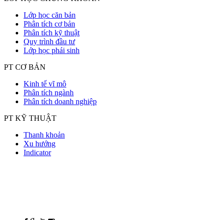
Lớp học căn bản
Phân tích cơ bản
Phân tích kỹ thuật
Quy trình đầu tư
Lớp học phái sinh
PT CƠ BẢN
Kinh tế vĩ mô
Phân tích ngành
Phân tích doanh nghiệp
PT KỸ THUẬT
Thanh khoản
Xu hướng
Indicator