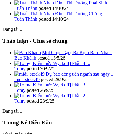
Nhận Định Thị Trường Phái Sinh...
Tuấn Thành
posted
14/10/24
Nhận Định Thị Trường Chứng...
Tuấn Thành
posted
14/10/24
Đang tải...
Thảo luận - Chia sẻ chung
Một Cuộc Gặp, Ba Kịch Bản: Nhà...
Bảo Khánh
posted
13/5/26
[Kiến thức Wyckoff] Phần 4:...
Tomy
posted
30/9/25
Dự báo dòng tiền ngành sau ngày...
midi_stock49
posted
28/9/25
[Kiến thức Wyckoff] Phần 3:...
Tomy
posted
26/9/25
[Kiến thức Wyckoff] Phần 2:...
Tomy
posted
23/9/25
Đang tải...
Thống Kê Diễn Đàn