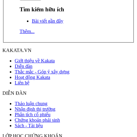
Tìm kiếm hữu ích
Bài viết gần đây
Thêm...
KAKATA.VN
Giới thiệu về Kakata
Diễn đàn
Thắc mắc - Góp ý xây dựng
Hoạt động Kakata
Liên hệ
DIỄN ĐÀN
Thảo luận chung
Nhận định thị trường
Phân tích cổ phiếu
Chứng khoán phái sinh
Sách - Tài liệu
LỚP HỌC CHỨNG KHOÁN