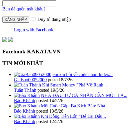
Bạn đã quên mật khẩu?
Duy trì đăng nhập
Login with Facebook
Facebook KAKATA.VN
TIN MỚI NHẤT
em xin hỏi về code chart Index...
GiaBao09052000
posted
8/7/26
Khi Smart Money "Phá Vỡ Ranh...
Tuấn Thành
posted
19/5/26
NHÀ ĐẦU TƯ CÁ NHÂN CẦN MỘT LA...
Bảo Khánh
posted
14/5/26
Một Cuộc Gặp, Ba Kịch Bản: Nhà...
Bảo Khánh
posted
13/5/26
Khi Dòng Tiền Lớn “Để Lại Dấu...
Bảo Khánh
posted
12/5/26