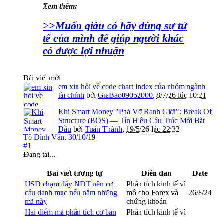
Xem thêm:
>>Muốn giàu có hãy dùng sự tử
tế của mình để giúp người khác
có được lợi nhuận
Bài viết mới
em xin hỏi về code chart Index của nhóm ngành
tài chính
bởi
GiaBao09052000
,
8/7/26 lúc 10:21
Khi Smart Money "Phá Vỡ Ranh Giới": Break Of
Structure (BOS) — Tín Hiệu Cấu Trúc Mới Bắt
Đầu
bởi
Tuấn Thành
,
19/5/26 lúc 22:32
Tô Đình Văn
,
30/10/19
#1
Đang tải...
Bài viết tương tự
Diễn đàn
Date
USD chạm đáy NDT nên cơ
Phân tích kinh tế vĩ
cấu danh mục nếu nắm những
mô cho Forex và
26/8/24
mã này
chứng khoán
Hai điểm mà phân tích cơ bản
Phân tích kinh tế vĩ