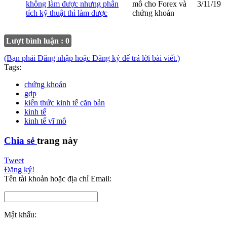
không làm được nhưng phân
mô cho Forex và
3/11/19
tích kỹ thuật thì làm được
chứng khoán
Lượt bình luận : 0
(Bạn phải Đăng nhập hoặc Đăng ký để trả lời bài viết.)
Tags:
chứng khoán
gdp
kiến thức kinh tế căn bản
kinh tế
kinh tế vĩ mô
Chia sẻ
trang này
Tweet
Đăng ký!
Tên tài khoản hoặc địa chỉ Email:
Mật khẩu: