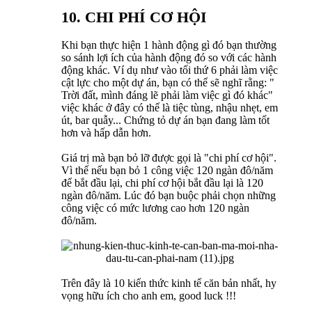
10. CHI PHÍ CƠ HỘI
Khi bạn thực hiện 1 hành động gì đó bạn thường
so sánh lợi ích của hành động đó so với các hành
động khác. Ví dụ như vào tối thứ 6 phải làm việc
cật lực cho một dự án, bạn có thể sẽ nghĩ rằng: "
Trời đất, mình đáng lẽ phải làm việc gì đó khác"
việc khác ở đây có thể là tiệc tùng, nhậu nhẹt, em
út, bar quẫy... Chứng tỏ dự án bạn đang làm tốt
hơn và hấp dẫn hơn.
Giá trị mà bạn bỏ lỡ được gọi là "chi phí cơ hội".
Vì thế nếu bạn bỏ 1 công việc 120 ngàn đô/năm
để bắt đầu lại, chi phí cơ hội bắt đầu lại là 120
ngàn đô/năm. Lúc đó bạn buộc phải chọn những
công việc có mức lương cao hơn 120 ngàn
đô/năm.
Trên đây là 10 kiến thức kinh tế căn bản nhất, hy
vọng hữu ích cho anh em, good luck !!!