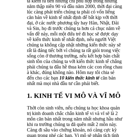
ta kiếm ra tiền nhưng chỉ phù hợp trong những
năm thập niên 90 và đầu năm 2000, thời đại càng
lúc càng phát triển chúng ta phải có vốn liếng
căn bản về kinh tế nhất định để bắt kịp với thời
đại, ở các nước phương tây hay Hàn, Nhật, Đài
và Sin, họ đi trước chúng ta hơn cả chục năm về
vấn đề này, mỗi một đứa trẻ đi học sẽ được dạy
về kiến thức kinh tế nhất định, nếu người Việt
chúng ta không cập nhật những kiến thức này sẽ
rất là đáng tiếc bởi vì chúng ta rất giỏi trong việc
sống còn ở thương trường, nếu kết hợp bản chất
sinh tồn của chúng ta với kiến thức kinh tế chẳng
phải chúng ta đâu hề thua kém các con rồng chau
à khác, đúng không nào. Hôm nay tôi chia sẻ
đến cho các bạn
10 kiến thức kinh tế
căn bản
nhất mà mọi nhà đầu tư cần phải biết.
1. KINH TẾ VI MÔ VÀ VĨ MÔ
Thời còn sinh viên, nếu chúng ta học khoa quản
trị kinh doanh chắc chắn kinh tế vi và vĩ sẽ là 2
môn căn bản nhất trong năm nhất nhưng hầu như
khi ra trường chúng ta đã quên mất 2 môn này.
Càng đi sâu vào chứng khoán, nó càng cực kỳ
quan trọng nhé các bạn. Vi mô sẽ phân tích tình