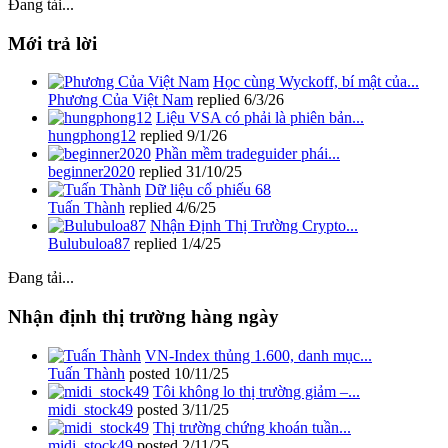
Đang tải...
Mới trả lời
Học cùng Wyckoff, bí mật của...
Phương Của Việt Nam
replied
6/3/26
Liệu VSA có phải là phiên bản...
hungphong12
replied
9/1/26
Phần mềm tradeguider phái...
beginner2020
replied
31/10/25
Dữ liệu cổ phiếu 68
Tuấn Thành
replied
4/6/25
Nhận Định Thị Trường Crypto...
Bulubuloa87
replied
1/4/25
Đang tải...
Nhận định thị trường hàng ngày
VN-Index thủng 1.600, danh mục...
Tuấn Thành
posted
10/11/25
Tôi không lo thị trường giảm –...
midi_stock49
posted
3/11/25
Thị trường chứng khoán tuần...
midi_stock49
posted
2/11/25