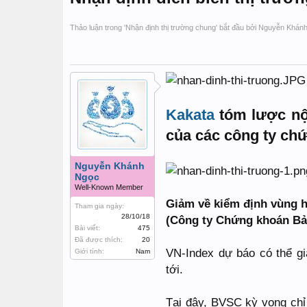
Thảo luận trong '
Nhận định thị trường chung
' bắt đầu bởi
Nguyễn Khán
Kakata
tóm lược nội
của các công ty ch
Nguyễn Khánh
Ngọc
Well-Known Member
Giảm về kiểm định vùng h
Tham gia ngày:
28/10/18
(Công ty Chứng khoán Bả
Bài viết:
475
Đã được thích:
20
VN-Index dự báo có thể gi
Giới tính:
Nam
tới.
Tại đây, BVSC kỳ vọng chỉ 