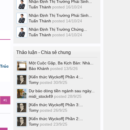
Nhận Định Thị Trường Phái Sinh...
Tuấn Thành
posted
16/10/24
Nhận Định Thị Trường Phái Sinh...
Tuấn Thành
posted
14/10/24
Nhận Định Thị Trường Chứng...
Tuấn Thành
posted
14/10/24
Thảo luận - Chia sẻ chung
Một Cuộc Gặp, Ba Kịch Bản: Nhà...
Trúc
Bảo Khánh
posted
13/5/26
[Kiến thức Wyckoff] Phần 4:...
Tomy
posted
30/9/25
Dự báo dòng tiền ngành sau ngày...
midi_stock49
posted
28/9/25
#1
[Kiến thức Wyckoff] Phần 3:...
Tomy
posted
26/9/25
[Kiến thức Wyckoff] Phần 2:...
Tomy
posted
23/9/25