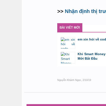
>>
Nhận định thị t
BÀI VIẾT MỚI
em xin hỏi về co
bởi
GiaBao09052000
,
8/7/26 lúc 10:21
Khi Smart Money 
Mới Bắt Đầu
bởi
Tuấn Thành
,
19/5/26 lúc 22:32
Nguyễn Khánh Ngọc
,
2/10/19