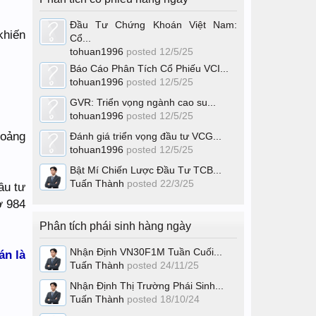
Đầu Tư Chứng Khoán Việt Nam:
khiến
Cổ...
tohuan1996
posted
12/5/25
Báo Cáo Phân Tích Cổ Phiếu VCI...
tohuan1996
posted
12/5/25
GVR: Triển vọng ngành cao su...
tohuan1996
posted
12/5/25
hoảng
Đánh giá triển vọng đầu tư VCG...
tohuan1996
posted
12/5/25
Bật Mí Chiến Lược Đầu Tư TCB...
Tuấn Thành
posted
22/3/25
ầu tư
ợ 984
Phân tích phái sinh hàng ngày
Nhận Định VN30F1M Tuần Cuối...
án là
Tuấn Thành
posted
24/11/25
Nhận Định Thị Trường Phái Sinh...
Tuấn Thành
posted
18/10/24