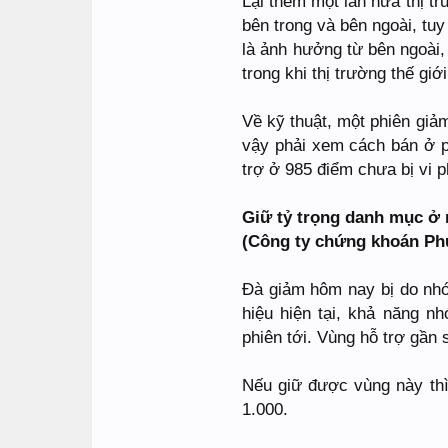
Lại thêm một lần nữa thị t
bên trong và bên ngoài, tu
là ảnh hưởng từ bên ngoài, 
trong khi thị trường thế giớ
Về kỹ thuật, một phiên giả
vậy phải xem cách bán ở p
trợ ở 985 điểm chưa bị vi p
Giữ tỷ trọng danh mục ở
(Công ty chứng khoán Ph
Đà giảm hôm nay bị do nhó
hiệu hiện tại, khả năng n
phiên tới. Vùng hỗ trợ gần 
Nếu giữ được vùng này thì
1.000.