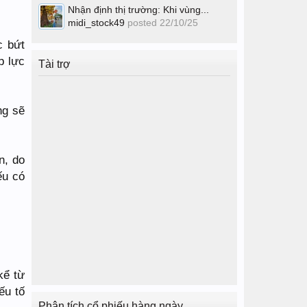
Nhận định thị trường: Khi vùng...
midi_stock49
posted
22/10/25
c bứt
p lực
Tài trợ
ng sẽ
n, do
ếu có
kể từ
ếu tố
Phân tích cổ phiếu hàng ngày