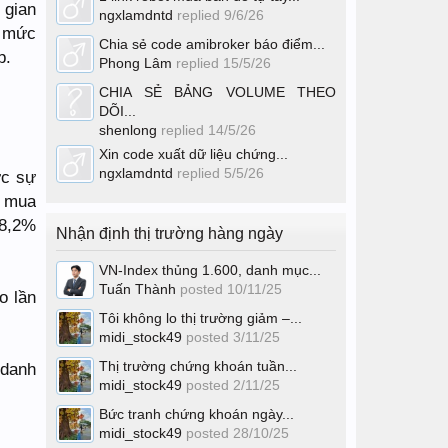
 gian
ngxlamdntd
replied
9/6/26
ở mức
Chia sẻ code amibroker báo điểm...
p.
Phong Lâm
replied
15/5/26
CHIA SẺ BẢNG VOLUME THEO
DÕI...
shenlong
replied
14/5/26
Xin code xuất dữ liệu chứng...
ngxlamdntd
replied
5/5/26
ực sự
á mua
38,2%
Nhận định thị trường hàng ngày
VN-Index thủng 1.600, danh mục...
Tuấn Thành
posted
10/11/25
o lần
Tôi không lo thị trường giảm –...
midi_stock49
posted
3/11/25
Thị trường chứng khoán tuần...
 danh
midi_stock49
posted
2/11/25
Bức tranh chứng khoán ngày...
midi_stock49
posted
28/10/25