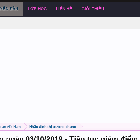
DIỄN ĐÀN
LỚP HỌC
LIÊN HỆ
GIỚI THIỆU
hoán Việt Nam
Nhận định thị trường chung
g ngày 03/10/2019 - Tiếp tục giảm điểm