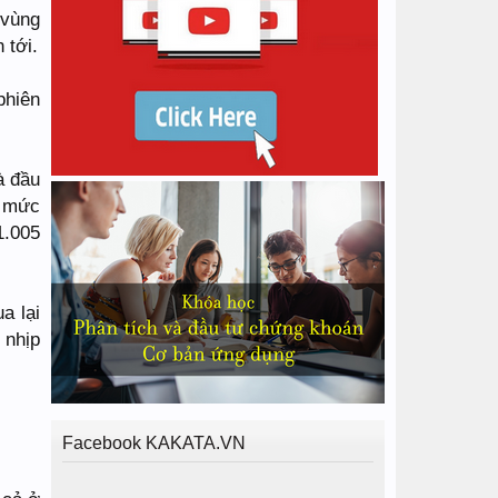
 vùng
 tới.
phiên
à đầu
ề mức
1.005
a lại
 nhịp
Facebook KAKATA.VN