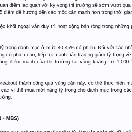
 quan điểm lạc quan với kỳ vọng thị trường sẽ sớm vượt qua
5 điểm để hướng đến các mốc cản mạnh hơn trong thời gian
việc khối ngoại vẫn duy trì hoạt động bán ròng trong những 
ì tỷ trọng danh mục ở mức 40-45% cổ phiếu. Đối với các nh
ng cổ phiếu cao, tiếp tục canh bán trading giảm tỷ trọng v
tăng điểm mạnh của thị trường tại vùng kháng cự 1.000-
breakout thành công qua vùng cản này, có thể thực hiện mu
 các vị thế mua mới nâng tỷ trọng cho danh mục trong các
rường.
B - MBS)