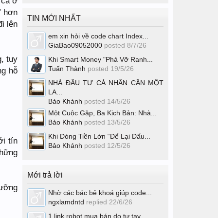
 cả ở
” hơn
TIN MỚI NHẤT
i lên
em xin hỏi về code chart Index...
GiaBao09052000
posted
8/7/26
, tuy
Khi Smart Money "Phá Vỡ Ranh...
Tuấn Thành
posted
19/5/26
ng hỗ
NHÀ ĐẦU TƯ CÁ NHÂN CẦN MỘT
LA...
Bảo Khánh
posted
14/5/26
Một Cuộc Gặp, Ba Kịch Bản: Nhà...
Bảo Khánh
posted
13/5/26
Khi Dòng Tiền Lớn “Để Lại Dấu...
i tín
Bảo Khánh
posted
12/5/26
những
Mới trả lời
gưỡng
Nhờ các bác bẻ khoá giúp code...
ngxlamdntd
replied
22/6/26
1 link robot mua bán do tự tay...