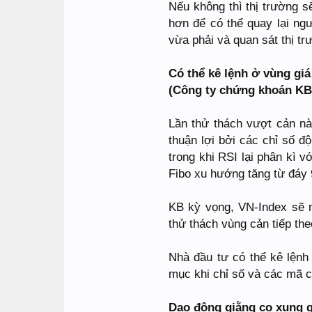
Nếu không thì thị trường s
hơn để có thể quay lại ng
vừa phải và quan sát thị tr
Có thể kê lệnh ở vùng giá 
(Công ty chứng khoán KB
Lần thử thách vượt cản nà
thuận lợi bởi các chỉ số
trong khi RSI lại phân kì 
Fibo xu hướng tăng từ đáy 
KB kỳ vọng, VN-Index sẽ n
thử thách vùng cản tiếp the
Nhà đầu tư có thể kê lệnh 
mục khi chỉ số và các mã cổ
Dao động giằng co xung q