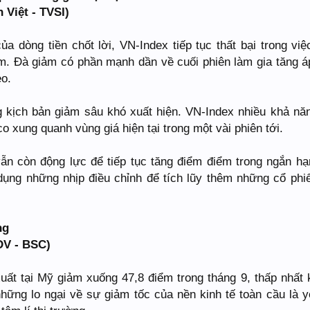
 Việt - TVSI)
ủa dòng tiền chốt lời, VN-Index tiếp tục thất bại trong việ
ểm. Đà giảm có phần mạnh dần về cuối phiên làm gia tăng á
eo.
 kịch bản giảm sâu khó xuất hiện. VN-Index nhiều khả nă
o xung quanh vùng giá hiện tại trong một vài phiên tới.
vẫn còn động lực để tiếp tục tăng điểm điểm trong ngắn hạ
 dụng những nhịp điều chỉnh để tích lũy thêm những cổ phi
ng
DV - BSC)
uất tại Mỹ giảm xuống 47,8 điểm trong tháng 9, thấp nhất 
hững lo ngại về sự giảm tốc của nền kinh tế toàn cầu là y