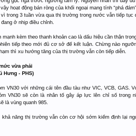
rường gục ngã trước ngưỡng tâm lý. Nguyên nhân thì đầy đủ
y vậy hoạt động bán ròng của khối ngoại mang tính “phá đám
vì trong 3 tuần vừa qua thị trường trong nước vẫn tiếp tục đ
i đang ở nhịp điều chỉnh.
m mạnh kèm theo thanh khoản cao là dấu hiệu cần thận trọng
hiên tiếp theo mới đủ cơ sở để kết luận. Chừng nào ngưỡ
hạm thì xu hướng tăng của thị trường vẫn còn tiếp diễn.
 mức vừa phải
ú Hưng - PHS)
m VN30 với những cái tên đầu tàu như VIC, VCB, GAS. Vớ
hóm VN30 sẽ còn là nhân tố gây áp lực lên chỉ số trong 
sẽ là vùng quanh 985.
 khả năng thị trường vẫn còn cơ hội sớm kiểm định lại n