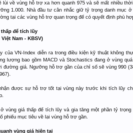
ẽ lùi về vùng hỗ trợ xa hơn quanh 975 và sẽ mất nhiều thời
ưỡng 1.000. Nhà đầu tư cân nhắc giữ tỷ trọng danh mục 
ường tại các vùng hỗ trợ quan trọng để có quyết định phù hợ
thấp để tích lũy
 Việt Nam - KBSV)
y của VN-Index diễn ra trong điều kiện kỹ thuật không th
 động lượng bao gồm MACD và Stochastics đang ở vùng qu
với đường giá. Ngưỡng hỗ trợ gần của chỉ số sẽ vùng 990 (
967).
hận được sự hỗ trợ tốt tại vùng này trước khi tích lũy ch
o.
ở vùng giá thấp để tích lũy và gia tăng một phần tỷ trọng
 phiếu mục tiêu về lại vùng hỗ trợ gần.
uanh vùng giá hiện tại