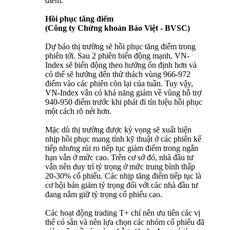
điểm.
Hồi phục tăng điểm
(Công ty Chứng khoán Bảo Việt - BVSC)
Dự báo thị trường sẽ hồi phục tăng điểm trong
phiên tới. Sau 2 phiên biến động mạnh, VN-
Index sẽ biến động theo hướng ổn định hơn và
có thể sẽ hướng đến thử thách vùng 966-972
điểm vào các phiên còn lại của tuần. Tuy vậy,
VN-Index vẫn có khả năng giảm về vùng hỗ trợ
940-950 điểm trước khi phát đi tín hiệu hồi phục
một cách rõ nét hơn.
Mặc dù thị trường được kỳ vọng sẽ xuất hiện
nhịp hồi phục mang tính kỹ thuật ở các phiên kế
tiếp nhưng rủi ro tiếp tục giảm điểm trong ngắn
hạn vẫn ở mức cao. Trên cơ sở đó, nhà đầu tư
vẫn nên duy trì tỷ trọng ở mức trung bình thấp
20-30% cổ phiếu. Các nhịp tăng điểm tiếp tục là
cơ hội bán giảm tỷ trọng đối với các nhà đầu tư
đang nắm giữ tỷ trọng cổ phiếu cao.
Các hoạt động trading T+ chỉ nên ưu tiên các vị
thế có sẵn và nên lựa chọn các nhóm cổ phiếu đã