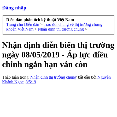
Đăng nhập
Diễn đàn phân tích kỹ thuật Việt Nam
Trang chủ
Diễn đàn
>
Trao đổi chung về thị trường chứng
khoán Việt Nam
>
Nhận định thị trường chung
>
Nhận định diễn biến thị trường
ngày 08/05/2019 - Áp lực điều
chỉnh ngắn hạn vẫn còn
Thảo luận trong '
Nhận định thị trường chung
' bắt đầu bởi
Nguyễn
Khánh Ngọc
,
8/5/19
.