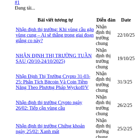
#1
Đang tải...
Bài viết tương tự
Diễn đàn
Date
Nhận
Nhận định thị trường: Khi vùng cầu gặp
định thị
vùng cung – Ai sẽ thắng trong giai đoạn
22/10/25
trường
giằng co này?
chung
Nhận
NHẬN ĐỊNH THỊ TRƯỜNG TUẦN
định thị
19/10/25
SAU (20/10-24/10/2025)
trường
chung
Nhận
Nhận Định Thị Trường Crypto 31-03-
định thị
25: Phân Tích Bitcoin Và Coin Tiềm
31/3/25
trường
Năng Theo Phương Pháp Wyckoff/V
chung
Nhận
Nhận định thị trường Crypto ngày
định thị
26/2/25
26/02: Tiếp cận vùng cầu
trường
chung
Nhận
Nhận định thị trường Chứng khoán
định thị
25/2/25
ngày 25/02: Xanh mát
trường
chung