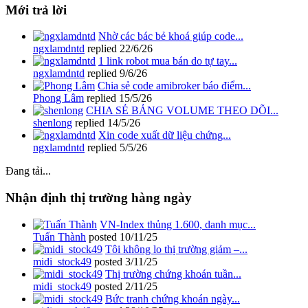
Mới trả lời
Nhờ các bác bẻ khoá giúp code...
ngxlamdntd
replied
22/6/26
1 link robot mua bán do tự tay...
ngxlamdntd
replied
9/6/26
Chia sẻ code amibroker báo điểm...
Phong Lâm
replied
15/5/26
CHIA SẺ BẢNG VOLUME THEO DÕI...
shenlong
replied
14/5/26
Xin code xuất dữ liệu chứng...
ngxlamdntd
replied
5/5/26
Đang tải...
Nhận định thị trường hàng ngày
VN-Index thủng 1.600, danh mục...
Tuấn Thành
posted
10/11/25
Tôi không lo thị trường giảm –...
midi_stock49
posted
3/11/25
Thị trường chứng khoán tuần...
midi_stock49
posted
2/11/25
Bức tranh chứng khoán ngày...