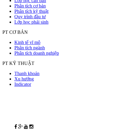
Lớp học căn bản
Phân tích cơ bản
Phân tích kỹ thuật
Quy trình đầu tư
Lớp học phái sinh
PT CƠ BẢN
Kinh tế vĩ mô
Phân tích ngành
Phân tích doanh nghiệp
PT KỸ THUẬT
Thanh khoản
Xu hướng
Indicator