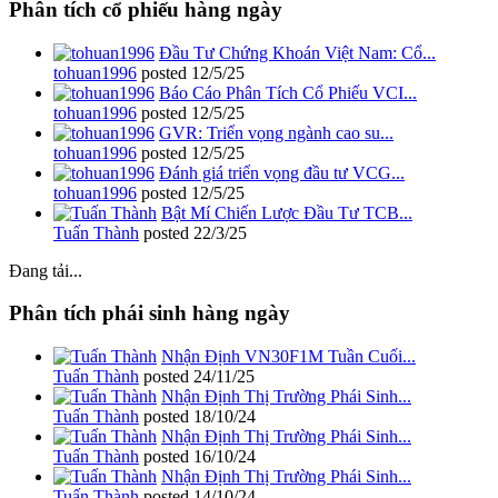
Phân tích cổ phiếu hàng ngày
Đầu Tư Chứng Khoán Việt Nam: Cổ...
tohuan1996
posted
12/5/25
Báo Cáo Phân Tích Cổ Phiếu VCI...
tohuan1996
posted
12/5/25
GVR: Triển vọng ngành cao su...
tohuan1996
posted
12/5/25
Đánh giá triển vọng đầu tư VCG...
tohuan1996
posted
12/5/25
Bật Mí Chiến Lược Đầu Tư TCB...
Tuấn Thành
posted
22/3/25
Đang tải...
Phân tích phái sinh hàng ngày
Nhận Định VN30F1M Tuần Cuối...
Tuấn Thành
posted
24/11/25
Nhận Định Thị Trường Phái Sinh...
Tuấn Thành
posted
18/10/24
Nhận Định Thị Trường Phái Sinh...
Tuấn Thành
posted
16/10/24
Nhận Định Thị Trường Phái Sinh...
Tuấn Thành
posted
14/10/24