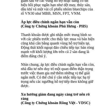
giảm sâu về các vùng hỗ trợ hoặc đang có tín
hiệu hồi phục ngắn hạn như dệt may, thủy sản,
dầu khí và một vài cổ phiếu nhóm bluechips của
rổ VN30 như MBB, MSN, FPT, VNM.
Áp lực điều chỉnh ngắn hạn vẫn còn
(Công ty Chứng khoán Phú Hưng - PHS)
Thanh khoản được ghi nhận mức trung bình so
với các phiên trước cho thấy lực mua và bán hiện
cũng khá cân bằng quanh vùng hỗ trợ hiện tại.
Động thái khối ngoại đảo chiều tiếp tục bán ròng
mạnh với khối lượng lớn trên cả 2 sàn đang là
điểm đáng chú ý.
Nhìn chung, áp lực điều chỉnh ngắn hạn vẫn còn,
nhà đầu tư nên duy trì một quan điểm thận trọng
trước việc tham gia mở thêm những vị thế giải
ngân mới. Có thể chú ý cân nhắc tiếp tục hạ tỷ
trọng nếu các ngưỡng hỗ trợ tiếp theo không giữ
được.
Xu hướng giảm đang ngày càng trở nên rõ
ràng
(Công ty Chứng khoán Rồng Việt - VDSC)