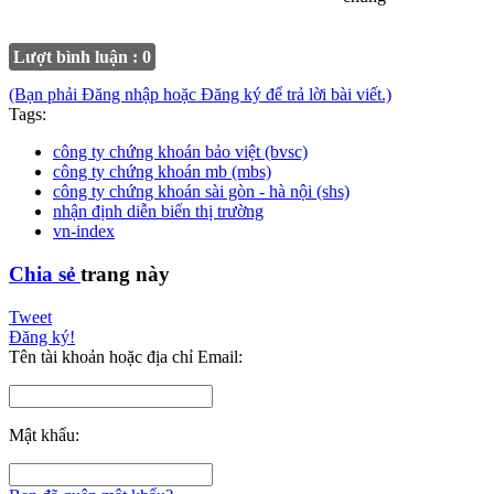
Lượt bình luận : 0
(Bạn phải Đăng nhập hoặc Đăng ký để trả lời bài viết.)
Tags:
công ty chứng khoán bảo việt (bvsc)
công ty chứng khoán mb (mbs)
công ty chứng khoán sài gòn - hà nội (shs)
nhận định diễn biến thị trường
vn-index
Chia sẻ
trang này
Tweet
Đăng ký!
Tên tài khoản hoặc địa chỉ Email:
Mật khẩu: