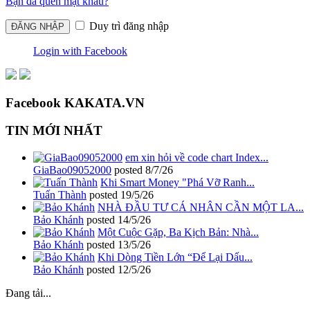
Bạn đã quên mật khẩu?
Duy trì đăng nhập
Login with Facebook
Facebook KAKATA.VN
TIN MỚI NHẤT
em xin hỏi về code chart Index...
GiaBao09052000
posted
8/7/26
Khi Smart Money "Phá Vỡ Ranh...
Tuấn Thành
posted
19/5/26
NHÀ ĐẦU TƯ CÁ NHÂN CẦN MỘT LA...
Bảo Khánh
posted
14/5/26
Một Cuộc Gặp, Ba Kịch Bản: Nhà...
Bảo Khánh
posted
13/5/26
Khi Dòng Tiền Lớn “Để Lại Dấu...
Bảo Khánh
posted
12/5/26
Đang tải...