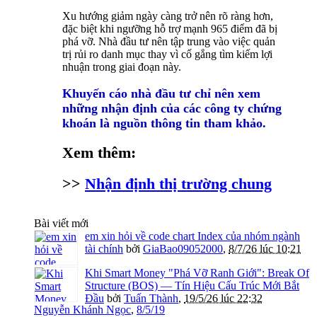
Xu hướng giảm ngày càng trở nên rõ ràng hơn,
đặc biệt khi ngưỡng hỗ trợ mạnh 965 điểm đã bị
phá vỡ. Nhà đầu tư nên tập trung vào việc quản
trị rủi ro danh mục thay vì cố gắng tìm kiếm lợi
nhuận trong giai đoạn này.
Khuyến cáo nhà đầu tư chỉ nên xem
những nhận định của các công ty chứng
khoán là nguồn thông tin tham khảo.
Xem thêm:
>>
Nhận định thị trường chung
Bài viết mới
em xin hỏi về code chart Index của nhóm ngành
tài chính
bởi
GiaBao09052000
,
8/7/26 lúc 10:21
Khi Smart Money "Phá Vỡ Ranh Giới": Break Of
Structure (BOS) — Tín Hiệu Cấu Trúc Mới Bắt
Đầu
bởi
Tuấn Thành
,
19/5/26 lúc 22:32
Nguyễn Khánh Ngọc
,
8/5/19