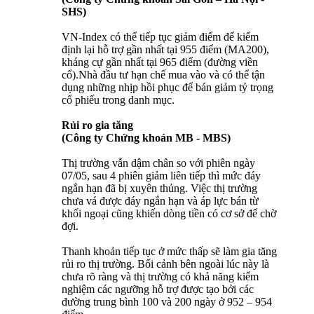
SHS)
VN-Index có thể tiếp tục giảm điểm để kiểm
định lại hỗ trợ gần nhất tại 955 điểm (MA200),
kháng cự gần nhất tại 965 điểm (đường viền
cổ).Nhà đầu tư hạn chế mua vào và có thể tận
dụng những nhịp hồi phục để bán giảm tỷ trọng
cổ phiếu trong danh mục.
Rủi ro gia tăng
(Công ty Chứng khoán MB - MBS)
Thị trường vẫn dậm chân so với phiên ngày
07/05, sau 4 phiên giảm liên tiếp thì mức đáy
ngắn hạn đã bị xuyên thủng. Việc thị trường
chưa vá được đáy ngắn hạn và áp lực bán từ
khối ngoại cũng khiến dòng tiền có cơ sở để chờ
đợi.
Thanh khoản tiếp tục ở mức thấp sẽ làm gia tăng
rủi ro thị trường. Bối cảnh bên ngoài lúc này là
chưa rõ ràng và thị trường có khả năng kiểm
nghiệm các ngưỡng hỗ trợ được tạo bởi các
đường trung bình 100 và 200 ngày ở 952 – 954