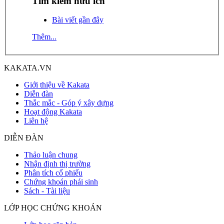
Tìm kiếm hữu ích
Bài viết gần đây
Thêm...
KAKATA.VN
Giới thiệu về Kakata
Diễn đàn
Thắc mắc - Góp ý xây dựng
Hoạt động Kakata
Liên hệ
DIỄN ĐÀN
Thảo luận chung
Nhận định thị trường
Phân tích cổ phiếu
Chứng khoán phái sinh
Sách - Tài liệu
LỚP HỌC CHỨNG KHOÁN