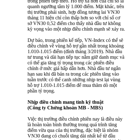
trong phiên tiếp theo. Hỗ trợ xa hơn của chỉ số là
quanh ngưỡng tâm lý 1.000 điểm. Mặt khác, trên
thị trường phái sinh, hợp đồng tương lai VN30
tháng 11 hiện chỉ còn thấp hơn so với chỉ số cơ
sở VN30 0,52 điểm cho thấy nhà đầu tư không
kỳ vọng vào một nhịp điều chỉnh mạnh sẽ xảy ra.
Dự báo, trong phiên kế tiếp, VN-Index có thể sẽ
điều chỉnh về vùng hỗ trợ gần nhất trong khoảng
1.010-1.015 điểm (đỉnh tháng 3/2019). Nhà đầu
tư trung và dài hạn tiếp tục nắm giữ danh mục và
có thể gia tăng tỷ trọng trong các phiên điều
chỉnh ở mức giá hấp dẫn hơn. Nhà đầu tư ngắn
hạn sau khi đã bán ra trong các phiên tăng vào
tuần trước có thể canh những nhịp test lại vùng
hỗ trợ 1.010-1.015 điểm để mua thăm dò một
phần tỷ trọng.
Nhịp điều chỉnh mang tính kỹ thuật
(Công ty Chứng khoán MB - MBS)
Việc thị trường điều chỉnh phiên nay là điều này
là hoàn toàn bình thường trong quá trình tăng
điểm vừa qua của thị trường, đặc biệt là nhóm
VN30 đang có chuỗi tăng dài nhất kể từ đầu