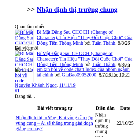
>>
Nhận định thị trường chung
Quan tâm nhiều
Bí Mật Đằng Sau CHOCH (Change of
Character): Tín Hiệu "Thay Đổi Cuộc Chơi" Của
Dòng Tiền Thông Minh
bởi
Tuấn Thành
,
8/8/26
Bài viết mới
lúc 11:11
Bí Mật Đằng Sau CHOCH (Change of
Character): Tín Hiệu "Thay Đổi Cuộc Chơi" Của
Dòng Tiền Thông Minh
bởi
Tuấn Thành
,
8/8/26
em xin hỏi về code chart Index của nhóm ngành
lúc 11:11
tài chính
bởi
GiaBao09052000
,
8/7/26 lúc 10:21
Nguyễn Khánh Ngọc
,
11/11/19
#1
Đang tải...
Bài viết tương tự
Diễn đàn
Date
Nhận
Nhận định thị trường: Khi vùng cầu gặp
định thị
vùng cung – Ai sẽ thắng trong giai đoạn
22/10/25
trường
giằng co này?
chung