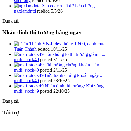
shenlong
replied
14/5/26
Xin code xuất dữ liệu chứng...
ngxlamdntd
replied
5/5/26
Đang tải...
Nhận định thị trường hàng ngày
VN-Index thủng 1.600, danh mục...
Tuấn Thành
posted
10/11/25
Tôi không lo thị trường giảm –...
midi_stock49
posted
3/11/25
Thị trường chứng khoán tuần...
midi_stock49
posted
2/11/25
Bức tranh chứng khoán ngày...
midi_stock49
posted
28/10/25
Nhận định thị trường: Khi vùng...
midi_stock49
posted
22/10/25
Đang tải...
Tài trợ