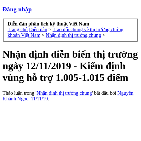
Đăng nhập
Diễn đàn phân tích kỹ thuật Việt Nam
Trang chủ
Diễn đàn
>
Trao đổi chung về thị trường chứng
khoán Việt Nam
>
Nhận định thị trường chung
>
Nhận định diễn biến thị trường
ngày 12/11/2019 - Kiểm định
vùng hỗ trợ 1.005-1.015 điểm
Thảo luận trong '
Nhận định thị trường chung
' bắt đầu bởi
Nguyễn
Khánh Ngọc
,
11/11/19
.