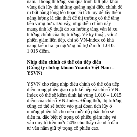
năm. Thông thường, sau quá trình bứt phá khỏi
vùng tích lũy thì những quãng nghỉ điều chỉnh để
rũ bớt hàng lỏng lẻo hoặc tái tích lũy để lấy thêm
năng lượng là cần thiết để thị trường có thể tăng
bền vững hơn. Do vậy, nhịp điều chỉnh này
mang tính kỹ thuật do xu hướng tăng vẫn là xu
hướng chính của thị trường. Về kỹ thuật, với 2
phiên giảm liên tiếp, chỉ số VN-Index có khả
năng kiểm tra lại ngưỡng hỗ trợ ở mức 1.010-
1.015 điểm.
Nhịp điều chỉnh có thể còn tiếp diễn
(Công ty chứng khoán Yuanta Việt Nam –
YSVN)
YSVN cho rằng nhịp điều chỉnh có thể còn tiếp
diễn trong phiên giao dịch kế tiếp và chỉ số VN-
Index có thể sẽ kiểm định lại vùng 1.010 – 1.015
điểm của chỉ số VN-Index. Đồng thời, thị trường
cũng có thể sẽ bước vào giai đoạn tích lũy ở
những phiên tới cho nên mức độ phân hóa sẽ
diễn ra, đặc biệt tỷ trọng cổ phiếu giảm nhẹ và
vẫn duy trì trên mức 50% cho thấy các nhà đầu
tư vẫn nắm giữ tỷ trọng cổ phiếu cao.