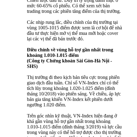
Chiến lược đầu tư: Duy trì tỷ trọng danh mục ở
mức 60-65% cổ phiếu. Có thể xem xét bán
trading trong các phiên tăng điểm của thị trường.
Các nhịp rung lắc, điều chỉnh của thị trường tại
vùng 1005-1015 điểm được xem là cơ hội để nhà
đầu tư thực hiện mở vị thế mua mới hoặc cover
lại các vị thế đã bán trước đó.
Điều chỉnh về vùng hỗ trợ gần nhất trong
khoảng 1.010-1.015 điểm
(Công ty Chứng khoán Sài Gòn-Hà Nội -
SHS)
Thị trường đi theo kịch bản tiêu cực trong phiên
giao dịch đầu tuần. Chỉ số VN-Index chỉ có thể
tích lũy trong khoảng 1.020-1.025 điểm (đỉnh
tháng 10/2018) vào phiên sáng. Về chiều, áp lực
bán gia tăng khiến VN-Index kết phiên dưới
ngưỡng 1.020 điểm.
Trên góc nhìn kỹ thuật, VN-Index hiện đang ở
khá gần vùng hỗ trợ gần nhất trong khoảng
1.010-1.015 điểm (đỉnh tháng 3/2019) và lực cầu
trong vùng này có thể hỗ trợ được cho thị trường