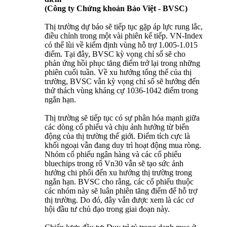
(Công ty Chứng khoán Bảo Việt - BVSC)
Thị trường dự báo sẽ tiếp tục gặp áp lực rung lắc,
điều chỉnh trong một vài phiên kế tiếp. VN-Index
có thể lùi về kiểm định vùng hỗ trợ 1.005-1.015
điểm. Tại đây, BVSC kỳ vọng chỉ số sẽ cho
phản ứng hồi phục tăng điểm trở lại trong những
phiên cuối tuần. Về xu hướng tổng thể của thị
trường, BVSC vẫn kỳ vọng chỉ số sẽ hướng đến
thử thách vùng kháng cự 1036-1042 điểm trong
ngắn hạn.
Thị trường sẽ tiếp tục có sự phân hóa mạnh giữa
các dòng cổ phiếu và chịu ảnh hưởng từ biến
động của thị trường thế giới. Điểm tích cực là
khối ngoại vẫn đang duy trì hoạt động mua ròng.
Nhóm cổ phiếu ngân hàng và các cổ phiếu
bluechips trong rổ Vn30 vẫn sẽ tạo sức ảnh
hưởng chi phối đến xu hướng thị trường trong
ngắn hạn. BVSC cho rằng, các cổ phiếu thuộc
các nhóm này sẽ luân phiên tăng điểm để hỗ trợ
thị trường. Do đó, đây vẫn được xem là các cơ
hội đầu tư chủ đạo trong giai đoạn này.