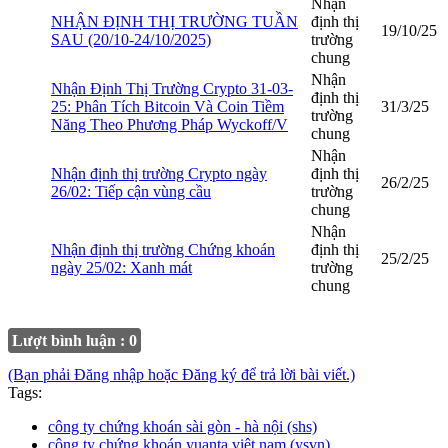
Nhận
NHẬN ĐỊNH THỊ TRƯỜNG TUẦN
định thị
19/10/25
SAU (20/10-24/10/2025)
trường
chung
Nhận
Nhận Định Thị Trường Crypto 31-03-
định thị
25: Phân Tích Bitcoin Và Coin Tiềm
31/3/25
trường
Năng Theo Phương Pháp Wyckoff/V
chung
Nhận
Nhận định thị trường Crypto ngày
định thị
26/2/25
26/02: Tiếp cận vùng cầu
trường
chung
Nhận
Nhận định thị trường Chứng khoán
định thị
25/2/25
ngày 25/02: Xanh mát
trường
chung
Lượt bình luận : 0
(Bạn phải Đăng nhập hoặc Đăng ký để trả lời bài viết.)
Tags:
công ty chứng khoán sài gòn - hà nội (shs)
công ty chứng khoán yuanta việt nam (ysvn)