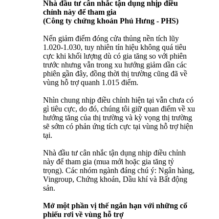
Nhà đầu tư cân nhắc tận dụng nhịp điều
chỉnh này để tham gia
(Công ty chứng khoán Phú Hưng - PHS)
Nến giảm điểm đóng cửa thủng nền tích lũy
1.020-1.030, tuy nhiên tín hiệu không quá tiêu
cực khi khối lượng dù có gia tăng so với phiên
trước nhưng vẫn trong xu hướng giảm dần các
phiên gần đây, đồng thời thị trường cũng đã về
vùng hỗ trợ quanh 1.015 điểm.
Nhìn chung nhịp điều chỉnh hiện tại vẫn chưa có
gì tiêu cực, do đó, chúng tôi giữ quan điểm về xu
hướng tăng của thị trường và kỳ vọng thị trường
sẽ sớm có phản ứng tích cực tại vùng hỗ trợ hiện
tại.
Nhà đầu tư cân nhắc tận dụng nhịp điều chỉnh
này để tham gia (mua mới hoặc gia tăng tỷ
trọng). Các nhóm ngành đáng chú ý: Ngân hàng,
Vingroup, Chứng khoán, Dầu khí và Bất động
sản.
Mở một phần vị thế ngắn hạn với những cổ
phiếu rơi về vùng hỗ trợ