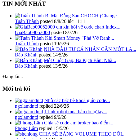
TIN MỚI NHẤT
Bí Mật Đằng Sau CHOCH (Change...
Tuấn Thành
posted
8/8/26 lúc 11:11
em xin hỏi về code chart Index...
GiaBao09052000
posted
8/7/26
Khi Smart Money "Phá Vỡ Ranh...
Tuấn Thành
posted
19/5/26
NHÀ ĐẦU TƯ CÁ NHÂN CẦN MỘT LA...
Bảo Khánh
posted
14/5/26
Một Cuộc Gặp, Ba Kịch Bản: Nhà...
Bảo Khánh
posted
13/5/26
Đang tải...
Mới trả lời
Nhờ các bác bẻ khoá giúp code...
ngxlamdntd
replied
22/6/26
1 link robot mua bán do tự tay...
ngxlamdntd
replied
9/6/26
Chia sẻ code amibroker báo điểm...
Phong Lâm
replied
15/5/26
CHIA SẺ BẢNG VOLUME THEO DÕI...