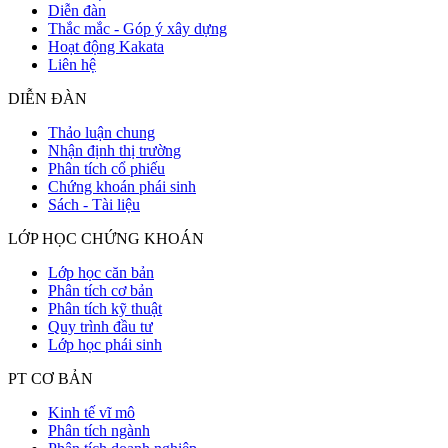
Diễn đàn
Thắc mắc - Góp ý xây dựng
Hoạt động Kakata
Liên hệ
DIỄN ĐÀN
Thảo luận chung
Nhận định thị trường
Phân tích cổ phiếu
Chứng khoán phái sinh
Sách - Tài liệu
LỚP HỌC CHỨNG KHOÁN
Lớp học căn bản
Phân tích cơ bản
Phân tích kỹ thuật
Quy trình đầu tư
Lớp học phái sinh
PT CƠ BẢN
Kinh tế vĩ mô
Phân tích ngành