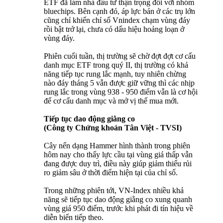
ETF đã làm nhà đầu tư thận trọng đối với nhóm
bluechips. Bên cạnh đó, áp lực bán ở các trụ lớn
cũng chỉ khiến chỉ số Vnindex chạm vùng đáy
rồi bật trở lại, chưa có dấu hiệu hoảng loạn ở
vùng đáy.
Phiên cuối tuần, thị trường sẽ chờ đợt đợt cơ cấu
danh mục ETF trong quý II, thị trường có khả
năng tiếp tục rung lắc mạnh, tuy nhiên chừng
nào đáy tháng 5 vẫn được giữ vững thì các nhịp
rung lắc trong vùng 938 - 950 điểm vẫn là cơ hội
để cơ cấu danh mục và mở vị thế mua mới.
Tiếp tục dao động giằng co
(Công ty Chứng khoán Tân Việt - TVSI)
Cây nến dạng Hammer hình thành trong phiên
hôm nay cho thấy lực cầu tại vùng giá thấp vẫn
đang được duy trì, điều này giúp giảm thiểu rủi
ro giảm sâu ở thời điểm hiện tại của chỉ số.
Trong những phiên tới, VN-Index nhiều khả
năng sẽ tiếp tục dao động giằng co xung quanh
vùng giá 950 điểm, trước khi phát đi tín hiệu về
diễn biến tiếp theo.