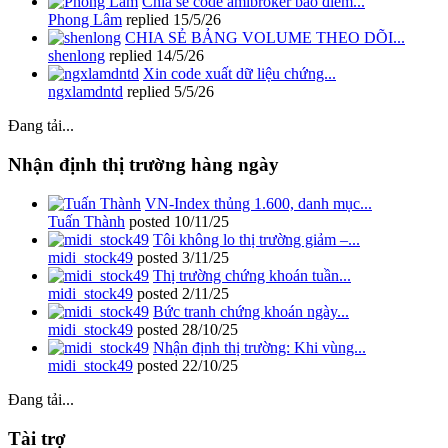
Chia sẻ code amibroker báo điểm...
Phong Lâm
replied
15/5/26
CHIA SẺ BẢNG VOLUME THEO DÕI...
shenlong
replied
14/5/26
Xin code xuất dữ liệu chứng...
ngxlamdntd
replied
5/5/26
Đang tải...
Nhận định thị trường hàng ngày
VN-Index thủng 1.600, danh mục...
Tuấn Thành
posted
10/11/25
Tôi không lo thị trường giảm –...
midi_stock49
posted
3/11/25
Thị trường chứng khoán tuần...
midi_stock49
posted
2/11/25
Bức tranh chứng khoán ngày...
midi_stock49
posted
28/10/25
Nhận định thị trường: Khi vùng...
midi_stock49
posted
22/10/25
Đang tải...
Tài trợ