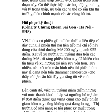
mức trung bình thấp 30-35% cổ phiếu trong giai
đoạn này. Có thể thực hiện các hoạt động trading
với tỷ trọng thấp, ưu tiên các vị thế có sẵn khi thị
trường điều chỉnh mạnh về các vùng hỗ trợ.
Hồi phục kỹ thuật
(Công ty Chứng khoán Sài Gòn - Hà Nội -
SHS)
VN-Index có phiên giảm điểm thứ ba liên tiếp và
đây cũng là phiên thứ hai liên tiếp mà chỉ số này
đóng cửa dưới đường MA200 ngày quanh 955
điểm. Xét về xu hướng thị trường dựa trên các
đường MA, rõ ràng phiên hôm nay đã khiến cho
tín hiệu về xu hướng trở nên suy yếu hơn. Tuy
nhiên, nếu xét trên mẫu hình nến thì phiên hôm
nay là dạng nến búa (hammer candlestick) cho
thấy có lực cầu bắt đáy gia tăng tốt về cuối
phiên.
Bên cạnh đó, việc thị trường giảm điểm nhưng
với mức thanh khoản thấp và ngưỡng hỗ trợ tâm
lý 950 điểm được giữ vững cũng cho thấy phiên
giảm hôm nay cũng không quá đáng lo ngại. Thị
trường có khả năng sẽ hồi phục kỹ thuật trong