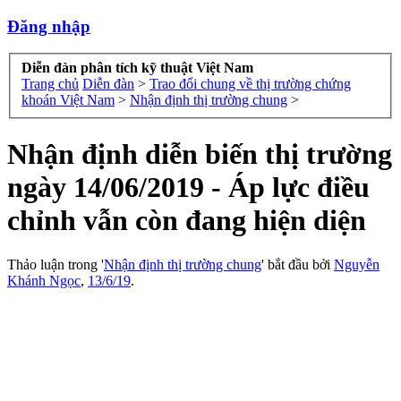
Đăng nhập
Diễn đàn phân tích kỹ thuật Việt Nam
Trang chủ
Diễn đàn
>
Trao đổi chung về thị trường chứng
khoán Việt Nam
>
Nhận định thị trường chung
>
Nhận định diễn biến thị trường
ngày 14/06/2019 - Áp lực điều
chỉnh vẫn còn đang hiện diện
Thảo luận trong '
Nhận định thị trường chung
' bắt đầu bởi
Nguyễn
Khánh Ngọc
,
13/6/19
.