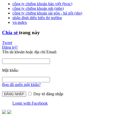
công ty chứng khoán bảo việt (bvsc)
công ty chứng khoán mb (mbs)
công ty chứng khoán sài gòn - hà nội (shs)
nhận định diễn biến thị trường
vn-index
Chia sẻ
trang này
Tweet
Đăng ký!
Tên tài khoản hoặc địa chỉ Email:
Mật khẩu:
Bạn đã quên mật khẩu?
Duy trì đăng nhập
Login with Facebook