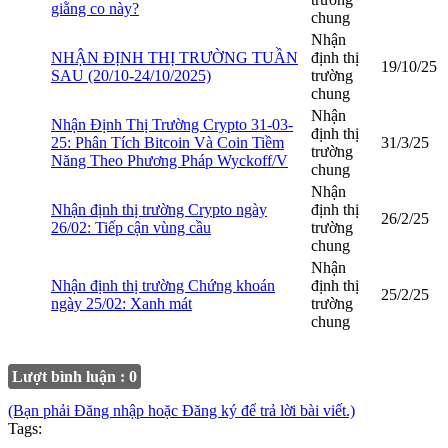
giằng co này?
chung
Nhận
NHẬN ĐỊNH THỊ TRƯỜNG TUẦN
định thị
19/10/25
SAU (20/10-24/10/2025)
trường
chung
Nhận
Nhận Định Thị Trường Crypto 31-03-
định thị
25: Phân Tích Bitcoin Và Coin Tiềm
31/3/25
trường
Năng Theo Phương Pháp Wyckoff/V
chung
Nhận
Nhận định thị trường Crypto ngày
định thị
26/2/25
26/02: Tiếp cận vùng cầu
trường
chung
Nhận
Nhận định thị trường Chứng khoán
định thị
25/2/25
ngày 25/02: Xanh mát
trường
chung
Lượt bình luận : 0
(Bạn phải Đăng nhập hoặc Đăng ký để trả lời bài viết.)
Tags: