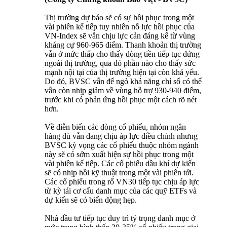
Thị trường dự báo sẽ có sự hồi phục trong một
vài phiên kế tiếp tuy nhiên nỗ lực hồi phục của
VN-Index sẽ vẫn chịu lực cản đáng kể từ vùng
kháng cự 960-965 điểm. Thanh khoản thị trường
vẫn ở mức thấp cho thấy dòng tiền tiếp tục đứng
ngoài thị trường, qua đó phần nào cho thấy sức
mạnh nội tại của thị trường hiện tại còn khá yếu.
Do đó, BVSC vẫn để ngỏ khả năng chỉ số có thể
vẫn còn nhịp giảm về vùng hỗ trợ 930-940 điểm,
trước khi có phản ứng hồi phục một cách rõ nét
hơn.
Về diễn biến các dòng cổ phiếu, nhóm ngân
hàng dù vẫn đang chịu áp lực điều chỉnh nhưng
BVSC kỳ vọng các cổ phiếu thuộc nhóm ngành
này sẽ có sớm xuất hiện sự hồi phục trong một
vài phiên kế tiếp. Các cổ phiếu dầu khí dự kiến
sẽ có nhịp hồi kỹ thuật trong một vài phiên tới.
Các cổ phiếu trong rổ VN30 tiếp tục chịu áp lực
từ kỳ tái cơ cấu danh mục của các quỹ ETFs và
dự kiến sẽ có biến động hẹp.
Nhà đầu tư tiếp tục duy trì tỷ trọng danh mục ở