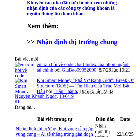
Khuyến cáo nhà đầu tư chỉ nên xem những
nhận định của các công ty chứng khoán là
nguồn thông tin tham khảo.
Xem thêm:
>>
Nhận định thị trường chung
Bài viết mới
em xin hỏi về code chart Index của nhóm ngành
tài chính
bởi
GiaBao09052000
,
8/7/26 lúc 10:21
Khi Smart Money "Phá Vỡ Ranh Giới": Break Of
Structure (BOS) — Tín Hiệu Cấu Trúc Mới Bắt
Đầu
bởi
Tuấn Thành
,
19/5/26 lúc 22:32
Nguyễn Khánh Ngọc
,
13/6/19
#1
Đang tải...
Bài viết tương tự
Diễn đàn
Date
Nhận
Nhận định thị trường: Khi vùng cầu gặp
định thị
vùng cung – Ai sẽ thắng trong giai đoạn
22/10/25
trường