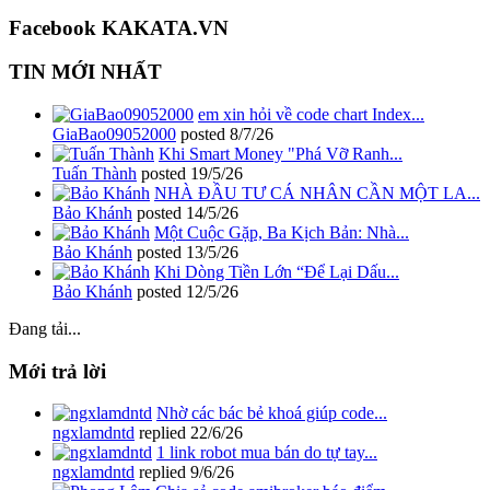
Facebook KAKATA.VN
TIN MỚI NHẤT
em xin hỏi về code chart Index...
GiaBao09052000
posted
8/7/26
Khi Smart Money "Phá Vỡ Ranh...
Tuấn Thành
posted
19/5/26
NHÀ ĐẦU TƯ CÁ NHÂN CẦN MỘT LA...
Bảo Khánh
posted
14/5/26
Một Cuộc Gặp, Ba Kịch Bản: Nhà...
Bảo Khánh
posted
13/5/26
Khi Dòng Tiền Lớn “Để Lại Dấu...
Bảo Khánh
posted
12/5/26
Đang tải...
Mới trả lời
Nhờ các bác bẻ khoá giúp code...
ngxlamdntd
replied
22/6/26
1 link robot mua bán do tự tay...
ngxlamdntd
replied
9/6/26