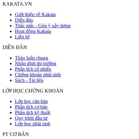
KAKATA.VN
Giới thiệu về Kakata
Diễn đàn
Thắc mắc - Góp ý xây dựng
Hoạt động Kakata
Liên hệ
DIỄN ĐÀN
Thảo luận chung
Nhận định thị trường
Phân tích cổ phiếu
Chứng khoán phái sinh
Sách - Tài liệu
LỚP HỌC CHỨNG KHOÁN
Lớp học căn bản
Phân tích cơ bản
Phân tích kỹ thuật
Quy trình đầu tư
Lớp học phái sinh
PT CƠ BẢN