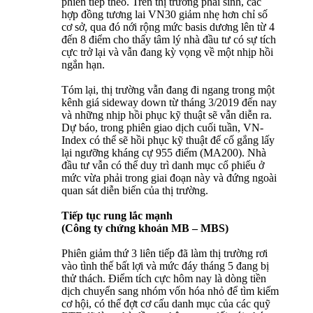
phiên tiếp theo. Trên thị trường phái sinh, các
hợp đồng tương lai VN30 giảm nhẹ hơn chỉ số
cơ sở, qua đó nới rộng mức basis dương lên từ 4
đến 8 điểm cho thấy tâm lý nhà đầu tư có sự tích
cực trở lại và vẫn đang kỳ vọng về một nhịp hồi
ngắn hạn.
Tóm lại, thị trường vẫn đang đi ngang trong một
kênh giá sideway down từ tháng 3/2019 đến nay
và những nhịp hồi phục kỹ thuật sẽ vẫn diễn ra.
Dự báo, trong phiên giao dịch cuối tuần, VN-
Index có thể sẽ hồi phục kỹ thuật để cố gắng lấy
lại ngưỡng kháng cự 955 điểm (MA200). Nhà
đầu tư vẫn có thể duy trì danh mục cổ phiếu ở
mức vừa phải trong giai đoạn này và đứng ngoài
quan sát diễn biến của thị trường.
Tiếp tục rung lắc mạnh
(Công ty chứng khoán MB – MBS)
Phiên giảm thứ 3 liên tiếp đã làm thị trường rơi
vào tình thế bất lợi và mức đáy tháng 5 đang bị
thử thách. Điểm tích cực hôm nay là dòng tiền
dịch chuyển sang nhóm vốn hóa nhỏ để tìm kiếm
cơ hội, có thể đợt cơ cấu danh mục của các quỹ