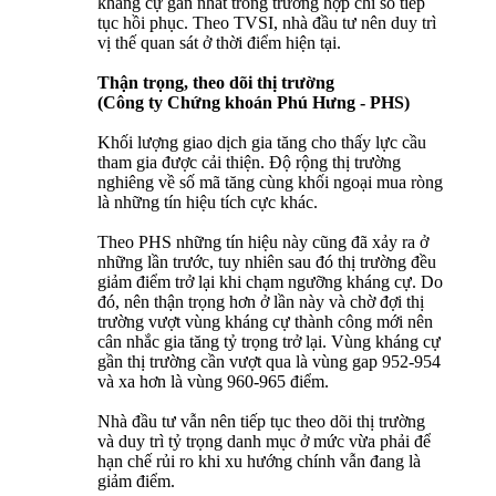
kháng cự gần nhất trong trường hợp chỉ số tiếp
tục hồi phục. Theo TVSI, nhà đầu tư nên duy trì
vị thế quan sát ở thời điểm hiện tại.
Thận trọng, theo dõi thị trường
(Công ty Chứng khoán Phú Hưng - PHS)
Khối lượng giao dịch gia tăng cho thấy lực cầu
tham gia được cải thiện. Độ rộng thị trường
nghiêng về số mã tăng cùng khối ngoại mua ròng
là những tín hiệu tích cực khác.
Theo PHS những tín hiệu này cũng đã xảy ra ở
những lần trước, tuy nhiên sau đó thị trường đều
giảm điểm trở lại khi chạm ngưỡng kháng cự. Do
đó, nên thận trọng hơn ở lần này và chờ đợi thị
trường vượt vùng kháng cự thành công mới nên
cân nhắc gia tăng tỷ trọng trở lại. Vùng kháng cự
gần thị trường cần vượt qua là vùng gap 952-954
và xa hơn là vùng 960-965 điểm.
Nhà đầu tư vẫn nên tiếp tục theo dõi thị trường
và duy trì tỷ trọng danh mục ở mức vừa phải để
hạn chế rủi ro khi xu hướng chính vẫn đang là
giảm điểm.