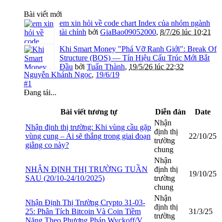
Bài viết mới
em xin hỏi về code chart Index của nhóm ngành
tài chính
bởi
GiaBao09052000
,
8/7/26 lúc 10:21
Khi Smart Money "Phá Vỡ Ranh Giới": Break Of
Structure (BOS) — Tín Hiệu Cấu Trúc Mới Bắt
Đầu
bởi
Tuấn Thành
,
19/5/26 lúc 22:32
Nguyễn Khánh Ngọc
,
19/6/19
#1
Đang tải...
Bài viết tương tự
Diễn đàn
Date
Nhận
Nhận định thị trường: Khi vùng cầu gặp
định thị
vùng cung – Ai sẽ thắng trong giai đoạn
22/10/25
trường
giằng co này?
chung
Nhận
NHẬN ĐỊNH THỊ TRƯỜNG TUẦN
định thị
19/10/25
SAU (20/10-24/10/2025)
trường
chung
Nhận
Nhận Định Thị Trường Crypto 31-03-
định thị
25: Phân Tích Bitcoin Và Coin Tiềm
31/3/25
trường
Năng Theo Phương Pháp Wyckoff/V