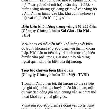
điều chỉnh. Tập trung vào một số ngành được hỗ
trợ từ các yếu tố vĩ mô hoặc vẫn duy trì được xu
hướng tăng nhưng giá đang giảm về các vùng hỗ
trợ như ngân hàng, dầu khí, khu công nghiệp và
một vài cổ phiếu bất động sản...
Diễn biến khó lường trong vùng 940-955 điểm
(Công ty Chứng khoán Sài Gòn - Hà Nội -
SHS)
VN-Index có thể diễn biến khó lường với biên
độ trong khoảng 940-955 điểm với thanh khoản
thấp. Nhà đầu tư nên duy trì danh mục cổ phiếu
ở mức vừa phải trong giai đoạn này và đứng
ngoài quan sát diễn biến của thị trường.
Tiếp tục chuyển biến khả quan
(Công ty Chứng khoán Tân Việt - TVSI)
Trong những phiên tới, thị trường có thế sẽ tiếp
tục ghi nhận những chuyển biến khả quan, mặc
dù vậy dao động giá nhìn chung vẫn sẽ chưa thể
thoát khỏi trạng thái giằng co.
Vùng giá 965-975 điểm sẽ đóng vai trò là vùng