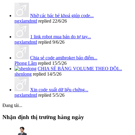
Nhờ các bác bẻ khoá giúp code...
ngxlamdntd
replied
22/6/26
1 link robot mua bán do tự tay...
ngxlamdntd
replied
9/6/26
Chia sẻ code amibroker báo điểm...
Phong Lâm
replied
15/5/26
CHIA SẺ BẢNG VOLUME THEO DÕI...
shenlong
replied
14/5/26
Xin code xuất dữ liệu chứng...
ngxlamdntd
replied
5/5/26
Đang tải...
Nhận định thị trường hàng ngày