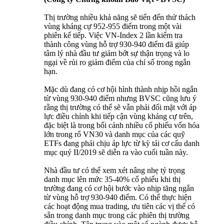
Thị trường nhiều khả năng sẽ tiến đến thử thách
vùng kháng cự 952-955 điểm trong một vài
phiên kế tiếp. Việc VN-Index 2 lần kiểm tra
thành công vùng hỗ trợ 930-940 điểm đã giúp
tâm lý nhà đầu tư giảm bớt sự thận trọng và lo
ngại về rủi ro giảm điểm của chỉ số trong ngắn
hạn.
Mặc dù đang có cơ hội hình thành nhịp hồi ngắn
từ vùng 930-940 điểm nhưng BVSC cũng lưu ý
rằng thị trường có thể sẽ vẫn phải đối mặt với áp
lực điều chỉnh khi tiếp cận vùng kháng cự trên,
đặc biệt là trong bối cảnh nhiều cổ phiếu vốn hóa
lớn trong rổ VN30 và danh mục của các quỹ
ETFs đang phải chịu áp lực từ kỳ tái cơ cấu danh
mục quý II/2019 sẽ diễn ra vào cuối tuần này.
Nhà đầu tư có thể xem xét nâng nhẹ tỷ trọng
danh mục lên mức 35-40% cổ phiếu khi thị
trường đang có cơ hội bước vào nhịp tăng ngắn
từ vùng hỗ trợ 930-940 điểm. Có thể thực hiện
các hoạt động mua trading, ưu tiên các vị thế có
sẵn trong danh mục trong các phiên thị trường