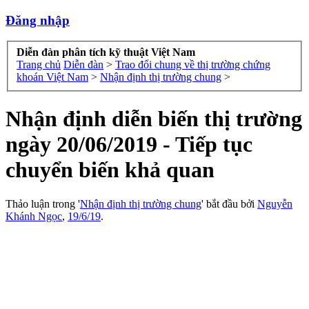
Đăng nhập
Diễn đàn phân tích kỹ thuật Việt Nam
Trang chủ
Diễn đàn
>
Trao đổi chung về thị trường chứng
khoán Việt Nam
>
Nhận định thị trường chung
>
Nhận định diễn biến thị trường
ngày 20/06/2019 - Tiếp tục
chuyển biến khả quan
Thảo luận trong '
Nhận định thị trường chung
' bắt đầu bởi
Nguyễn
Khánh Ngọc
,
19/6/19
.