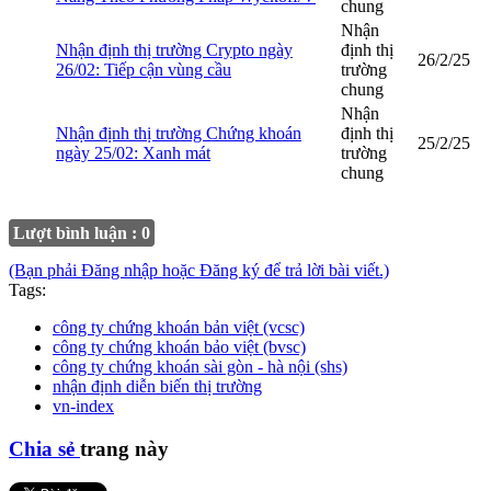
chung
Nhận
Nhận định thị trường Crypto ngày
định thị
26/2/25
26/02: Tiếp cận vùng cầu
trường
chung
Nhận
Nhận định thị trường Chứng khoán
định thị
25/2/25
ngày 25/02: Xanh mát
trường
chung
Lượt bình luận : 0
(Bạn phải Đăng nhập hoặc Đăng ký để trả lời bài viết.)
Tags:
công ty chứng khoán bản việt (vcsc)
công ty chứng khoán bảo việt (bvsc)
công ty chứng khoán sài gòn - hà nội (shs)
nhận định diễn biến thị trường
vn-index
Chia sẻ
trang này