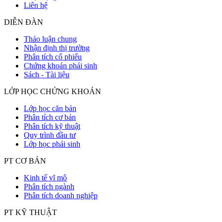
Liên hệ
DIỄN ĐÀN
Thảo luận chung
Nhận định thị trường
Phân tích cổ phiếu
Chứng khoán phái sinh
Sách - Tài liệu
LỚP HỌC CHỨNG KHOÁN
Lớp học căn bản
Phân tích cơ bản
Phân tích kỹ thuật
Quy trình đầu tư
Lớp học phái sinh
PT CƠ BẢN
Kinh tế vĩ mô
Phân tích ngành
Phân tích doanh nghiệp
PT KỸ THUẬT