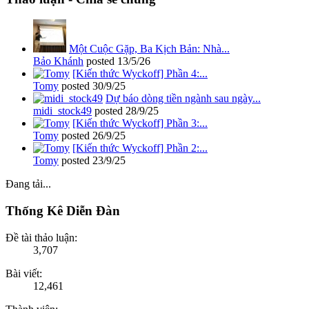
Một Cuộc Gặp, Ba Kịch Bản: Nhà...
Bảo Khánh
posted
13/5/26
[Kiến thức Wyckoff] Phần 4:...
Tomy
posted
30/9/25
Dự báo dòng tiền ngành sau ngày...
midi_stock49
posted
28/9/25
[Kiến thức Wyckoff] Phần 3:...
Tomy
posted
26/9/25
[Kiến thức Wyckoff] Phần 2:...
Tomy
posted
23/9/25
Đang tải...
Thống Kê Diễn Đàn
Đề tài thảo luận:
3,707
Bài viết:
12,461