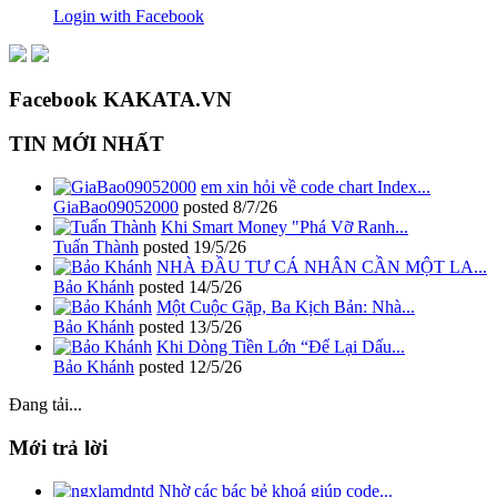
Login with Facebook
Facebook KAKATA.VN
TIN MỚI NHẤT
em xin hỏi về code chart Index...
GiaBao09052000
posted
8/7/26
Khi Smart Money "Phá Vỡ Ranh...
Tuấn Thành
posted
19/5/26
NHÀ ĐẦU TƯ CÁ NHÂN CẦN MỘT LA...
Bảo Khánh
posted
14/5/26
Một Cuộc Gặp, Ba Kịch Bản: Nhà...
Bảo Khánh
posted
13/5/26
Khi Dòng Tiền Lớn “Để Lại Dấu...
Bảo Khánh
posted
12/5/26
Đang tải...
Mới trả lời
Nhờ các bác bẻ khoá giúp code...