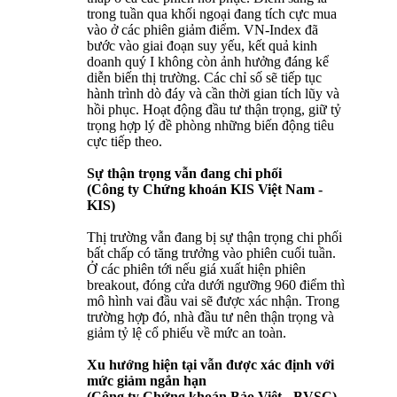
trong tuần qua khối ngoại đang tích cực mua
vào ở các phiên giảm điểm. VN-Index đã
bước vào giai đoạn suy yếu, kết quả kinh
doanh quý I không còn ảnh hưởng đáng kể
diễn biến thị trường. Các chỉ số sẽ tiếp tục
hành trình dò đáy và cần thời gian tích lũy và
hồi phục. Hoạt động đầu tư thận trọng, giữ tỷ
trọng hợp lý đề phòng những biến động tiêu
cực tiếp theo.
Sự thận trọng vẫn đang chi phối
(Công ty Chứng khoán KIS Việt Nam -
KIS)
Thị trường vẫn đang bị sự thận trọng chi phối
bất chấp có tăng trưởng vào phiên cuối tuần.
Ở các phiên tới nếu giá xuất hiện phiên
breakout, đóng cửa dưới ngưỡng 960 điểm thì
mô hình vai đầu vai sẽ được xác nhận. Trong
trường hợp đó, nhà đầu tư nên thận trọng và
giảm tỷ lệ cổ phiếu về mức an toàn.
Xu hướng hiện tại vẫn được xác định với
mức giảm ngắn hạn
(Công ty Chứng khoán Bảo Việt - BVSC)