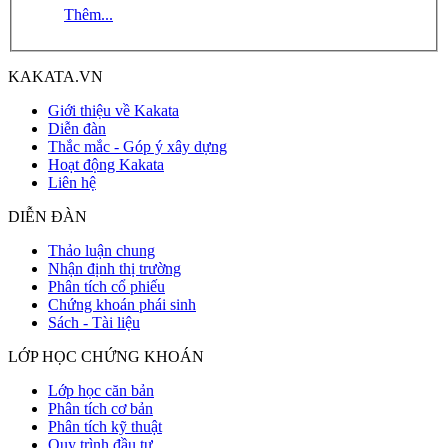
Thêm...
KAKATA.VN
Giới thiệu về Kakata
Diễn đàn
Thắc mắc - Góp ý xây dựng
Hoạt động Kakata
Liên hệ
DIỄN ĐÀN
Thảo luận chung
Nhận định thị trường
Phân tích cổ phiếu
Chứng khoán phái sinh
Sách - Tài liệu
LỚP HỌC CHỨNG KHOÁN
Lớp học căn bản
Phân tích cơ bản
Phân tích kỹ thuật
Quy trình đầu tư