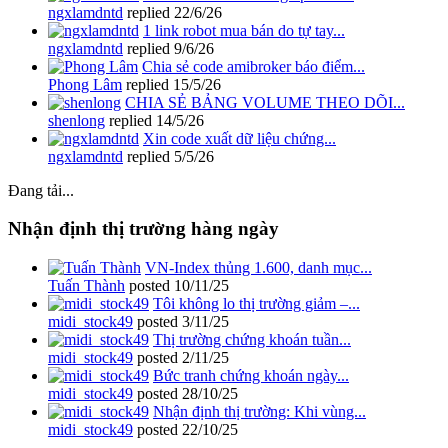
ngxlamdntd
replied
22/6/26
1 link robot mua bán do tự tay...
ngxlamdntd
replied
9/6/26
Chia sẻ code amibroker báo điểm...
Phong Lâm
replied
15/5/26
CHIA SẺ BẢNG VOLUME THEO DÕI...
shenlong
replied
14/5/26
Xin code xuất dữ liệu chứng...
ngxlamdntd
replied
5/5/26
Đang tải...
Nhận định thị trường hàng ngày
VN-Index thủng 1.600, danh mục...
Tuấn Thành
posted
10/11/25
Tôi không lo thị trường giảm –...
midi_stock49
posted
3/11/25
Thị trường chứng khoán tuần...
midi_stock49
posted
2/11/25
Bức tranh chứng khoán ngày...
midi_stock49
posted
28/10/25
Nhận định thị trường: Khi vùng...
midi_stock49
posted
22/10/25