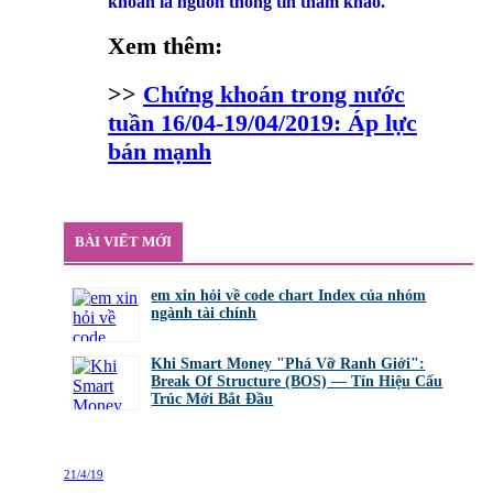
khoán là nguồn thông tin tham khảo.
Xem thêm:
>>
Chứng khoán trong nước
tuần 16/04-19/04/2019: Áp lực
bán mạnh
BÀI VIẾT MỚI
em xin hỏi về code chart Index của nhóm
ngành tài chính
bởi
GiaBao09052000
,
8/7/26 lúc 10:21
Khi Smart Money "Phá Vỡ Ranh Giới":
Break Of Structure (BOS) — Tín Hiệu Cấu
Trúc Mới Bắt Đầu
bởi
Tuấn Thành
,
19/5/26 lúc 22:32
21/4/19