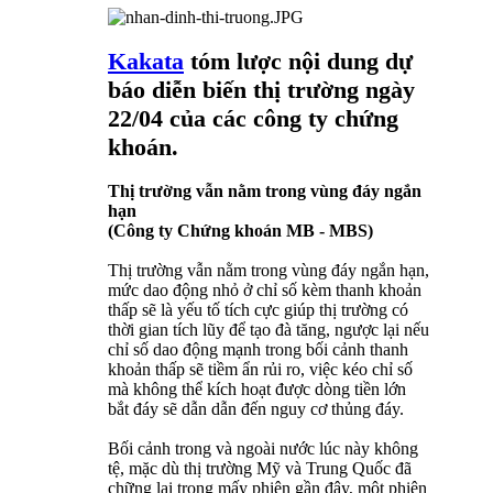
Kakata
tóm lược nội dung dự
báo diễn biến thị trường ngày
22/04 của các công ty chứng
khoán.
Thị trường vẫn nằm trong vùng đáy ngắn
hạn
(Công ty Chứng khoán MB - MBS)
Thị trường vẫn nằm trong vùng đáy ngắn hạn,
mức dao động nhỏ ở chỉ số kèm thanh khoản
thấp sẽ là yếu tố tích cực giúp thị trường có
thời gian tích lũy để tạo đà tăng, ngược lại nếu
chỉ số dao động mạnh trong bối cảnh thanh
khoản thấp sẽ tiềm ẩn rủi ro, việc kéo chỉ số
mà không thể kích hoạt được dòng tiền lớn
bắt đáy sẽ dẫn dẫn đến nguy cơ thủng đáy.
Bối cảnh trong và ngoài nước lúc này không
tệ, mặc dù thị trường Mỹ và Trung Quốc đã
chững lại trong mấy phiên gần đây, một phiên