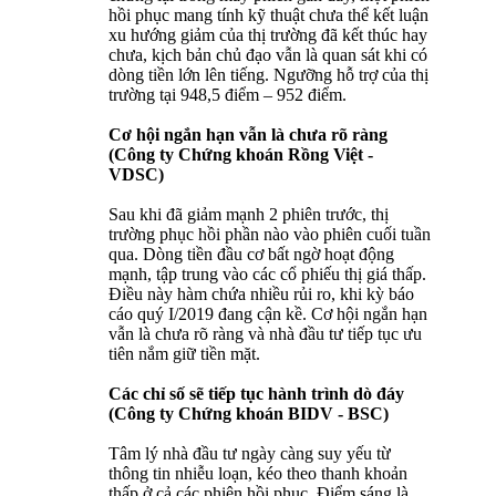
hồi phục mang tính kỹ thuật chưa thể kết luận
xu hướng giảm của thị trường đã kết thúc hay
chưa, kịch bản chủ đạo vẫn là quan sát khi có
dòng tiền lớn lên tiếng. Ngưỡng hỗ trợ của thị
trường tại 948,5 điểm – 952 điểm.
Cơ hội ngắn hạn vẫn là chưa rõ ràng
(Công ty Chứng khoán Rồng Việt -
VDSC)
Sau khi đã giảm mạnh 2 phiên trước, thị
trường phục hồi phần nào vào phiên cuối tuần
qua. Dòng tiền đầu cơ bất ngờ hoạt động
mạnh, tập trung vào các cổ phiếu thị giá thấp.
Điều này hàm chứa nhiều rủi ro, khi kỳ báo
cáo quý I/2019 đang cận kề. Cơ hội ngắn hạn
vẫn là chưa rõ ràng và nhà đầu tư tiếp tục ưu
tiên nắm giữ tiền mặt.
Các chỉ số sẽ tiếp tục hành trình dò đáy
(Công ty Chứng khoán BIDV - BSC)
Tâm lý nhà đầu tư ngày càng suy yếu từ
thông tin nhiễu loạn, kéo theo thanh khoản
thấp ở cả các phiên hồi phục. Điểm sáng là