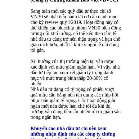
Sang tuần mới các quỹ đầu tư theo chỉ số
VN30 sẽ phải tiến hành tái cơ cấu danh mục
cho kỳ review quý I/2019. Hoạt động này có
thể khiến các bluechip nhóm VN30 biến động
tương đối khó lường, có thể kéo theo tâm lý
nhà đầu tư càng trở nên thận trọng và hạn chế
giao dịch hơn, nhất là khi kỳ nghỉ lễ dài đang
tới gần.
Xu hướng của thị trường hiện tại vẫn được
xác định với mức giảm ngắn hạn. Vì vậy, nhà
đầu tư tiếp tục xem xét giảm tỷ trọng danh
mục về mức trung bình thấp 20-30% cổ
phiếu.
Nhà đầu tư đang có tỷ trọng cổ phiếu vượt
quá mức cân bằng nên tận dụng các nhịp hồi
phục bán giảm tỷ trọng. Các hoạt động giải
ngân mới nên được hạn chế tối đa khi thị
trường vẫn đang tiềm ẩn nhiều rủi ro giảm sâu
trong ngắn hạn.
Khuyến cáo nhà đầu tư chỉ nên xem
những nhận định của các công ty chứng