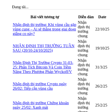
Đang tải...
Bài viết tương tự
Diễn đàn
Date
Nhận
Nhận định thị trường: Khi vùng cầu gặp
định thị
vùng cung – Ai sẽ thắng trong giai đoạn
22/10/25
trường
giằng co này?
chung
Nhận
NHẬN ĐỊNH THỊ TRƯỜNG TUẦN
định thị
19/10/25
SAU (20/10-24/10/2025)
trường
chung
Nhận
Nhận Định Thị Trường Crypto 31-03-
định thị
25: Phân Tích Bitcoin Và Coin Tiềm
31/3/25
trường
Năng Theo Phương Pháp Wyckoff/V
chung
Nhận
Nhận định thị trường Crypto ngày
định thị
26/2/25
26/02: Tiếp cận vùng cầu
trường
chung
Nhận
Nhận định thị trường Chứng khoán
định thị
25/2/25
ngày 25/02: Xanh mát
trường
chung