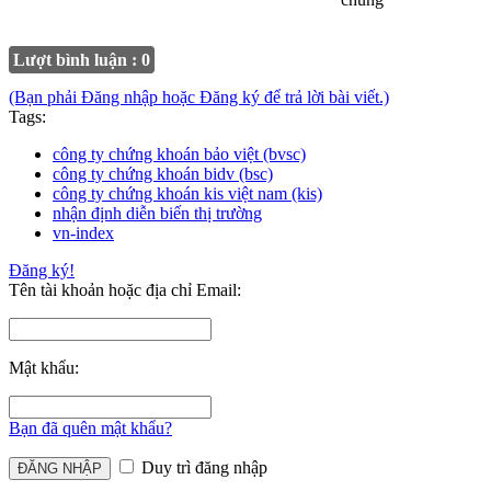
Lượt bình luận : 0
(Bạn phải Đăng nhập hoặc Đăng ký để trả lời bài viết.)
Tags:
công ty chứng khoán bảo việt (bvsc)
công ty chứng khoán bidv (bsc)
công ty chứng khoán kis việt nam (kis)
nhận định diễn biến thị trường
vn-index
Đăng ký!
Tên tài khoản hoặc địa chỉ Email:
Mật khẩu:
Bạn đã quên mật khẩu?
Duy trì đăng nhập