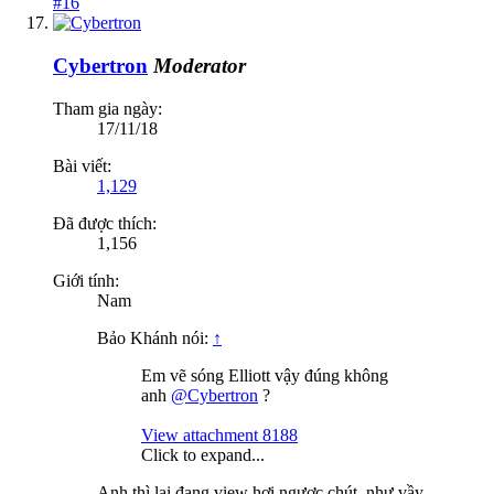
#16
Cybertron
Moderator
Tham gia ngày:
17/11/18
Bài viết:
1,129
Đã được thích:
1,156
Giới tính:
Nam
Bảo Khánh nói:
↑
Em vẽ sóng Elliott vậy đúng không
anh
@Cybertron
?
View attachment 8188
Click to expand...
Anh thì lại đang view hơi ngược chút, như vầy