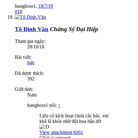
hungboss1
,
18/7/19
#18
Tô Đình Văn
Chứng Sỹ Đại Hiệp
Tham gia ngày:
28/10/18
Bài viết:
646
Đã được thích:
392
Giới tính:
Nam
hungboss1 nói:
↑
Liệu có kích hoạt chưa các bác, vni
khá là khỏe nhờ đội hoa hậu đỡ
View attachment 8261
Click to expand...