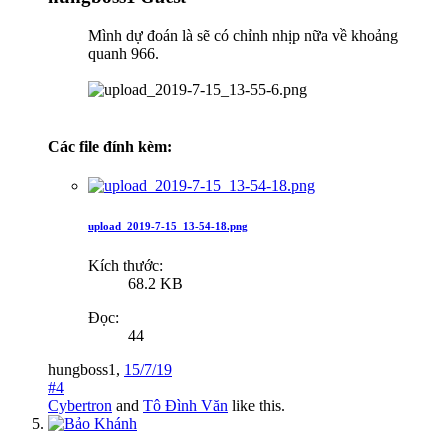
Mình dự đoán là sẽ có chỉnh nhịp nữa về khoảng
quanh 966.
Các file đính kèm:
upload_2019-7-15_13-54-18.png
Kích thước:
68.2 KB
Đọc:
44
hungboss1
,
15/7/19
#4
Cybertron
and
Tô Đình Văn
like this.