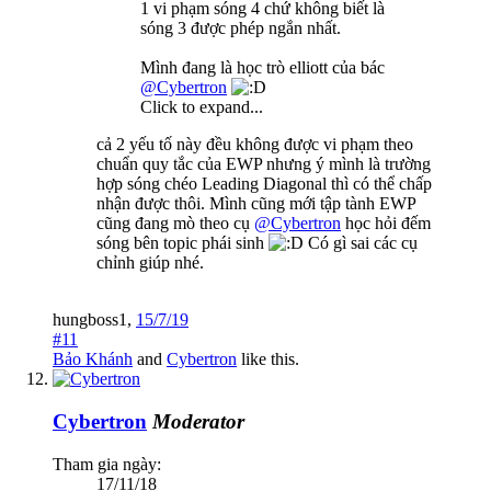
1 vi phạm sóng 4 chứ không biết là
sóng 3 được phép ngắn nhất.
Mình đang là học trò elliott của bác
@Cybertron
Click to expand...
cả 2 yếu tố này đều không được vi phạm theo
chuẩn quy tắc của EWP nhưng ý mình là trường
hợp sóng chéo Leading Diagonal thì có thể chấp
nhận được thôi. Mình cũng mới tập tành EWP
cũng đang mò theo cụ
@Cybertron
học hỏi đếm
sóng bên topic phái sinh
Có gì sai các cụ
chỉnh giúp nhé.
hungboss1
,
15/7/19
#11
Bảo Khánh
and
Cybertron
like this.
Cybertron
Moderator
Tham gia ngày:
17/11/18