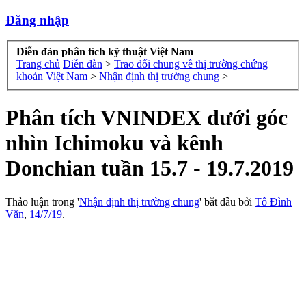
Đăng nhập
Diễn đàn phân tích kỹ thuật Việt Nam
Trang chủ
Diễn đàn
>
Trao đổi chung về thị trường chứng
khoán Việt Nam
>
Nhận định thị trường chung
>
Phân tích VNINDEX dưới góc
nhìn Ichimoku và kênh
Donchian tuần 15.7 - 19.7.2019
Thảo luận trong '
Nhận định thị trường chung
' bắt đầu bởi
Tô Đình
Văn
,
14/7/19
.