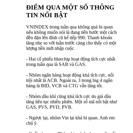
ĐIỂM QUA MỘT SỐ THÔNG
TIN NỔI BẬT
VNINDEX trong tuần qua không quá bi quan
nếu không muốn nói là đang tiến bước một cách
đều đặn lên đỉnh cũ kế tiếp 990. Thanh khoản
tăng nhẹ so với tuần trước càng cho thấy có một
lượng tiền mới nhập cuộc.
- Hai cổ phiếu bluechip hoạt động tích cực nhất
trong tuần qua là SAB và GAS.
- Nhóm ngân hàng hoạt động khá tích cực, nổi
trội nhất là ACB. Ngoài ra, 3 trong big 4 ngân
hàng là BID, VCB và CTG vẫn tăng tốt.
- Nhóm dầu khí cũng khá tích cực do giá dầu
tăng liên tục nhiều phiên. Một số mã nổi bật như
GAS, PVS, PVD, PVB.
- Ngược lại, nhóm Vin lại khá bi quan. Anh em
chú ý.