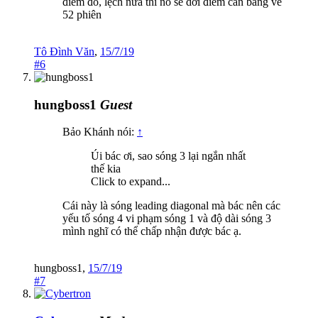
điểm đó, lệch nữa thì nó sẽ dời điểm cân bằng về
52 phiên
Tô Đình Văn
,
15/7/19
#6
hungboss1
Guest
Bảo Khánh nói:
↑
Úi bác ơi, sao sóng 3 lại ngắn nhất
thế kia
Click to expand...
Cái này là sóng leading diagonal mà bác nên các
yếu tố sóng 4 vi phạm sóng 1 và độ dài sóng 3
mình nghĩ có thể chấp nhận được bác ạ.
hungboss1
,
15/7/19
#7