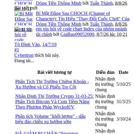
Dòng Tiền Thông Minh
bởi
Tuấn Thành
,
8/8/26
Bài viết mới
lúc 11:11
Bí Mật Đằng Sau CHOCH (Change of
Character): Tín Hiệu "Thay Đổi Cuộc Chơi" Của
Dòng Tiền Thông Minh
bởi
Tuấn Thành
,
8/8/26
em xin hỏi về code chart Index của nhóm ngành
lúc 11:11
tài chính
bởi
GiaBao09052000
,
8/7/26 lúc 10:21
Tô Đình Văn
,
14/7/19
#1
Cybertron
thích bài này.
Đang tải...
Bài viết tương tự
Diễn đàn
Date
Nhận định
Phân Tích Thị Trường Chứng Khoán -
thị trường
5/10/25
Xu Hướng và Cổ Phiếu Trụ Cột
chung
Nhận Định Thị Trường Crypto 31-03-25:
Nhận định
Phân Tích Bitcoin Và Coin Tiềm Năng
thị trường
31/3/25
Theo Phương Pháp Wyckoff/V
chung
Nhận định
Phân tích Volume "khối lượng" - dấu
thị trường
3/10/24
hiệu đảo chiều xu hướng sớm
chung
Nhận định
ĐÀ GIẢM BỊ CHẶN “Stopping