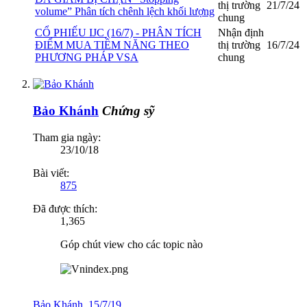
thị trường
21/7/24
volume” Phân tích chênh lệch khối lượng
chung
CỔ PHIẾU IJC (16/7) - PHÂN TÍCH
Nhận định
ĐIỂM MUA TIỀM NĂNG THEO
thị trường
16/7/24
PHƯƠNG PHÁP VSA
chung
Bảo Khánh
Chứng sỹ
Tham gia ngày:
23/10/18
Bài viết:
875
Đã được thích:
1,365
Góp chút view cho các topic nào
Bảo Khánh
,
15/7/19