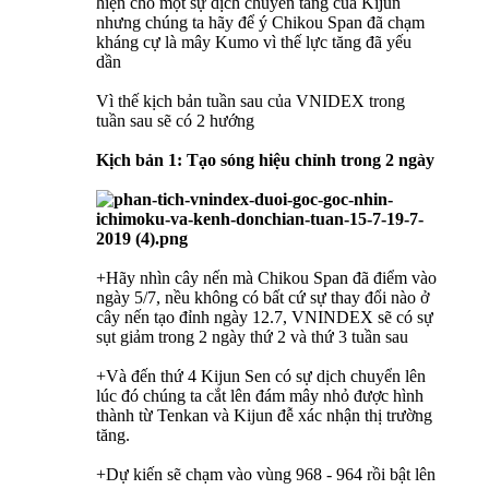
hiện cho một sự dịch chuyển tăng của Kijun
nhưng chúng ta hãy để ý Chikou Span đã chạm
kháng cự là mây Kumo vì thế lực tăng đã yếu
dần
Vì thế kịch bản tuần sau của VNIDEX trong
tuần sau sẽ có 2 hướng
Kịch bản 1: Tạo sóng hiệu chỉnh trong 2 ngày
+Hãy nhìn cây nến mà Chikou Span đã điểm vào
ngày 5/7, nều không có bất cứ sự thay đổi nào ở
cây nến tạo đỉnh ngày 12.7, VNINDEX sẽ có sự
sụt giảm trong 2 ngày thứ 2 và thứ 3 tuần sau
+Và đến thứ 4 Kijun Sen có sự dịch chuyển lên
lúc đó chúng ta cắt lên đám mây nhỏ được hình
thành từ Tenkan và Kijun đễ xác nhận thị trường
tăng.
+Dự kiến sẽ chạm vào vùng 968 - 964 rồi bật lên