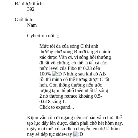
Đã được thích:
392
Giới tính:
Nam
Cybertron nói:
↑
Mức tối đa của sóng C thì anh
thường chờ xong B mới target chính
xác được Văn ơi, vì sóng hồi thường
đi rất vô chừng, có thể là tất cả các
mức level của Fibo từ 0.23 đến
100%
Nhưng sau khi có AB
rồi thì mình có thể lường được C tốt
hơn. Còn thông thường nếu ước
lượng tạm thì phổ biến nhất là sóng
2 nó thường retrace khoảng 0.5-
0.618 sóng 1.
Click to expand...
Kijun vẫn còn đi ngang nên cơ bản vẫn chưa thể
tạo lực đẩy lên được, đành phải chờ hết hôm nay,
ngày mai mới có sự dịch chuyển, em dự là hôm
nay sẽ tiếp tục sideway