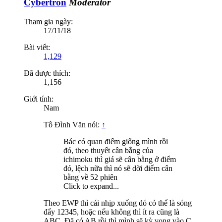
Cybertron
Moderator
Tham gia ngày:
17/11/18
Bài viết:
1,129
Đã được thích:
1,156
Giới tính:
Nam
Tô Đình Văn nói:
↑
Bác có quan điểm giống mình rồi
đó, theo thuyết cân bằng của
ichimoku thì giá sẽ cân bằng ở điểm
đó, lệch nữa thì nó sẽ dời điểm cân
bằng về 52 phiên
Click to expand...
Theo EWP thì cái nhịp xuống đó có thể là sóng
đẩy 12345, hoặc nếu không thì ít ra cũng là
ABC. Đã có AB rồi thì mình sẽ kỳ vọng vào C.