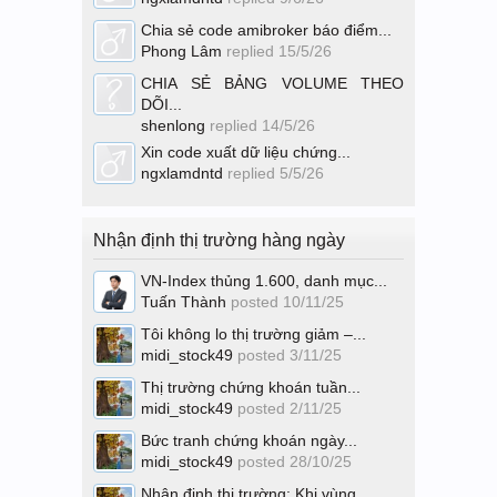
Chia sẻ code amibroker báo điểm...
Phong Lâm
replied
15/5/26
CHIA SẺ BẢNG VOLUME THEO
DÕI...
shenlong
replied
14/5/26
Xin code xuất dữ liệu chứng...
ngxlamdntd
replied
5/5/26
Nhận định thị trường hàng ngày
VN-Index thủng 1.600, danh mục...
Tuấn Thành
posted
10/11/25
Tôi không lo thị trường giảm –...
midi_stock49
posted
3/11/25
Thị trường chứng khoán tuần...
midi_stock49
posted
2/11/25
Bức tranh chứng khoán ngày...
midi_stock49
posted
28/10/25
Nhận định thị trường: Khi vùng...