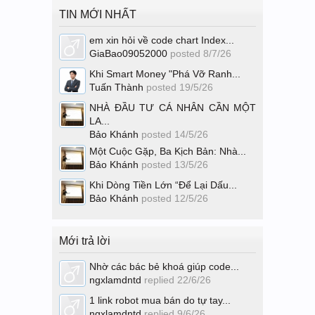
TIN MỚI NHẤT
em xin hỏi về code chart Index...
GiaBao09052000
posted
8/7/26
Khi Smart Money "Phá Vỡ Ranh...
Tuấn Thành
posted
19/5/26
NHÀ ĐẦU TƯ CÁ NHÂN CẦN MỘT
LA...
Bảo Khánh
posted
14/5/26
Một Cuộc Gặp, Ba Kịch Bản: Nhà...
Bảo Khánh
posted
13/5/26
Khi Dòng Tiền Lớn “Để Lại Dấu...
Bảo Khánh
posted
12/5/26
Mới trả lời
Nhờ các bác bẻ khoá giúp code...
ngxlamdntd
replied
22/6/26
1 link robot mua bán do tự tay...
ngxlamdntd
replied
9/6/26