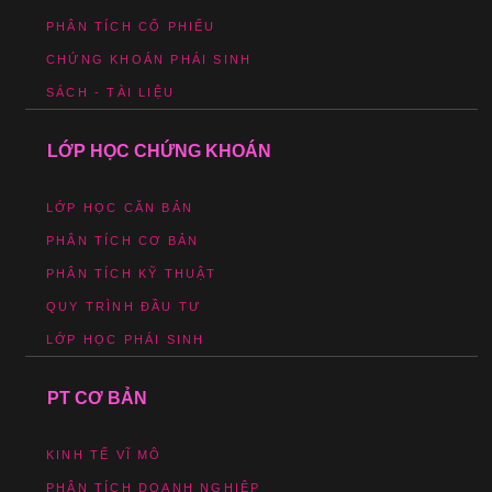
PHÂN TÍCH CỔ PHIẾU
CHỨNG KHOÁN PHÁI SINH
SÁCH - TÀI LIỆU
LỚP HỌC CHỨNG KHOÁN
LỚP HỌC CĂN BẢN
PHÂN TÍCH CƠ BẢN
PHÂN TÍCH KỸ THUẬT
QUY TRÌNH ĐẦU TƯ
LỚP HỌC PHÁI SINH
PT CƠ BẢN
KINH TẾ VĨ MÔ
PHÂN TÍCH DOANH NGHIỆP