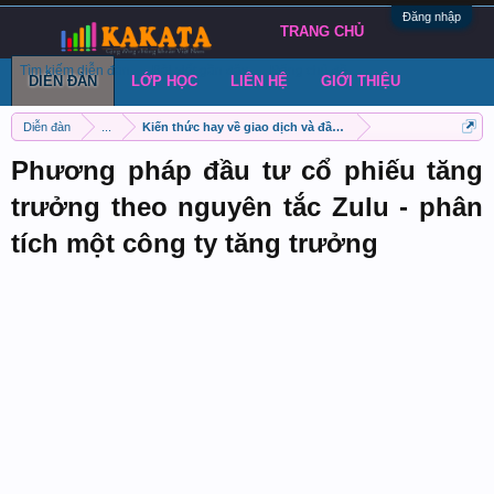
Đăng nhập
TRANG CHỦ
Tìm kiếm diễn đàn
Bài viết gần đây
Đăng chủ đề
DIỄN ĐÀN
LỚP HỌC
LIÊN HỆ
GIỚI THIỆU
Diễn đàn
...
Kiến thức hay về giao dịch và đầu tư chứng khoán
Phương pháp đầu tư cổ phiếu tăng
trưởng theo nguyên tắc Zulu - phân
tích một công ty tăng trưởng