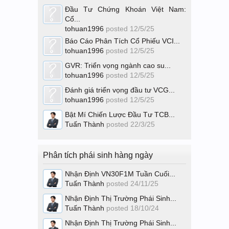
Đầu Tư Chứng Khoán Việt Nam:
Cổ...
tohuan1996
posted
12/5/25
Báo Cáo Phân Tích Cổ Phiếu VCI...
tohuan1996
posted
12/5/25
GVR: Triển vọng ngành cao su...
tohuan1996
posted
12/5/25
Đánh giá triển vọng đầu tư VCG...
tohuan1996
posted
12/5/25
Bật Mí Chiến Lược Đầu Tư TCB...
Tuấn Thành
posted
22/3/25
Phân tích phái sinh hàng ngày
Nhận Định VN30F1M Tuần Cuối...
Tuấn Thành
posted
24/11/25
Nhận Định Thị Trường Phái Sinh...
Tuấn Thành
posted
18/10/24
Nhận Định Thị Trường Phái Sinh...