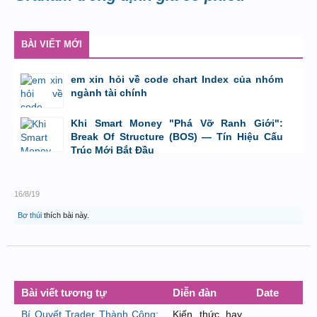
BÀI VIẾT MỚI
em xin hỏi về code chart Index của nhóm
ngành tài chính
bởi
GiaBao09052000
,
8/7/26 lúc 10:21
Khi Smart Money "Phá Vỡ Ranh Giới":
Break Of Structure (BOS) — Tín Hiệu Cấu
Trúc Mới Bắt Đầu
bởi
Tuấn Thành
,
19/5/26 lúc 22:32
16/8/19
Bơ thúi
thích bài này.
Bài viết tương tự
Diễn đàn
Date
Bí Quyết Trader Thành Công:
Kiến thức hay