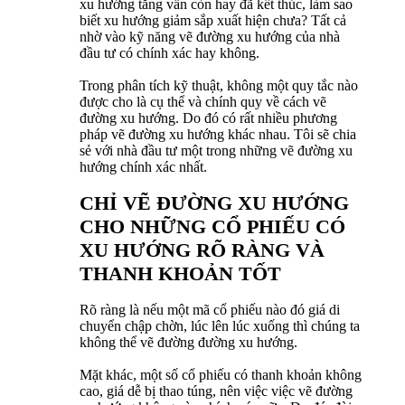
xu hướng tăng vẫn còn hay đã kết thúc, làm sao
biết xu hướng giảm sắp xuất hiện chưa? Tất cả
nhờ vào kỹ năng vẽ đường xu hướng của nhà
đầu tư có chính xác hay không.
Trong phân tích kỹ thuật, không một quy tắc nào
được cho là cụ thể và chính quy về cách vẽ
đường xu hướng. Do đó có rất nhiều phương
pháp vẽ đường xu hướng khác nhau. Tôi sẽ chia
sẻ với nhà đầu tư một trong những vẽ đường xu
hướng chính xác nhất.
CHỈ VẼ ĐƯỜNG XU HƯỚNG
CHO NHỮNG CỔ PHIẾU CÓ
XU HƯỚNG RÕ RÀNG VÀ
THANH KHOẢN TỐT
Rõ ràng là nếu một mã cổ phiếu nào đó giá di
chuyển chập chờn, lúc lên lúc xuống thì chúng ta
không thể vẽ đường đường xu hướng.
Mặt khác, một số cổ phiếu có thanh khoản không
cao, giá dễ bị thao túng, nên việc việc vẽ đường