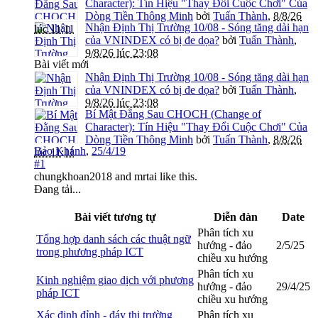
Character): Tín Hiệu "Thay Đổi Cuộc Chơi" Của
Dòng Tiền Thông Minh
bởi
Tuấn Thành
,
8/8/26
Nhận Định Thị Trường 10/08 - Sóng tăng dài hạn
lúc 11:11
của VNINDEX có bị đe dọa?
bởi
Tuấn Thành
,
9/8/26 lúc 23:08
Bài viết mới
Nhận Định Thị Trường 10/08 - Sóng tăng dài hạn
của VNINDEX có bị đe dọa?
bởi
Tuấn Thành
,
9/8/26 lúc 23:08
Bí Mật Đằng Sau CHOCH (Change of
Character): Tín Hiệu "Thay Đổi Cuộc Chơi" Của
Dòng Tiền Thông Minh
bởi
Tuấn Thành
,
8/8/26
Bảo Khánh
,
25/4/19
lúc 11:11
#1
chungkhoan2018
and
mrtai
like this.
Đang tải...
Bài viết tương tự
Diễn đàn
Date
Phân tích xu
Tổng hợp danh sách các thuật ngữ
hướng - đảo
2/5/25
trong phương pháp ICT
chiều xu hướng
Phân tích xu
Kinh nghiệm giao dịch với phương
hướng - đảo
29/4/25
pháp ICT
chiều xu hướng
Xác định đỉnh - đáy thị trường
Phân tích xu