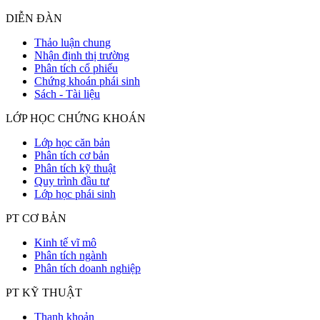
DIỄN ĐÀN
Thảo luận chung
Nhận định thị trường
Phân tích cổ phiếu
Chứng khoán phái sinh
Sách - Tài liệu
LỚP HỌC CHỨNG KHOÁN
Lớp học căn bản
Phân tích cơ bản
Phân tích kỹ thuật
Quy trình đầu tư
Lớp học phái sinh
PT CƠ BẢN
Kinh tế vĩ mô
Phân tích ngành
Phân tích doanh nghiệp
PT KỸ THUẬT
Thanh khoản