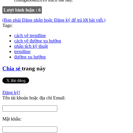
Lượt bình luận : 6
(Bạn phải Đăng nhập hoặc Đăng ký để trả lời bài viết.)
Tags:
cách vẽ trendline
cách vẽ đường xu hướng
phân tích kỹ thuật
trendline
đường xu hướng
Chia sẻ
trang này
Đăng ký!
Tên tài khoản hoặc địa chỉ Email:
Mật khẩu: