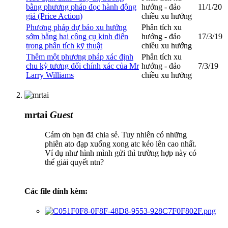
bằng phương pháp đọc hành động
hướng - đảo
11/1/20
giá (Price Action)
chiều xu hướng
Phương pháp dự báo xu hướng
Phân tích xu
sớm bằng hai công cụ kinh điển
hướng - đảo
17/3/19
trong phân tích kỹ thuật
chiều xu hướng
Thêm một phương pháp xác định
Phân tích xu
chu kỳ tương đối chính xác của Mr
hướng - đảo
7/3/19
Larry Williams
chiều xu hướng
mrtai
Guest
Cám ơn bạn đã chia sẻ. Tuy nhiên có những
phiên ato đạp xuống xong atc kéo lên cao nhất.
Ví dụ như hình mình gửi thì trường hợp này có
thể giải quyết ntn?
Các file đính kèm: