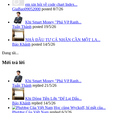
em xin hỏi về code chart Index...
GiaBao09052000
posted
8/7/26
Khi Smart Money "Phá Vỡ Ranh...
Tuấn Thành
posted
19/5/26
NHÀ ĐẦU TƯ CÁ NHÂN CẦN MỘT LA...
Bảo Khánh
posted
14/5/26
Đang tải...
Mới trả lời
Khi Smart Money "Phá Vỡ Ranh...
Tuấn Thành
replied
21/5/26
Khi Dòng Tiền Lớn “Để Lại Dấu...
Bảo Khánh
replied
14/5/26
Học cùng Wyckoff, bí mật của...
Phương Của Việt Nam
replied
6/3/26