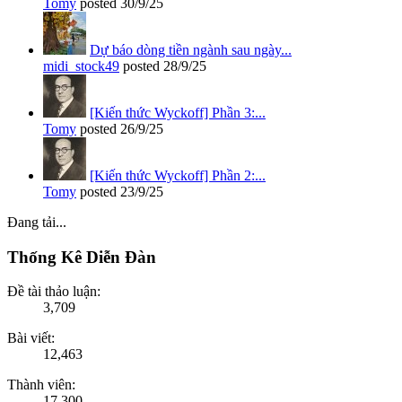
Tomy
posted
30/9/25
Dự báo dòng tiền ngành sau ngày...
midi_stock49
posted
28/9/25
[Kiến thức Wyckoff] Phần 3:...
Tomy
posted
26/9/25
[Kiến thức Wyckoff] Phần 2:...
Tomy
posted
23/9/25
Đang tải...
Thống Kê Diễn Đàn
Đề tài thảo luận:
3,709
Bài viết:
12,463
Thành viên:
17,300