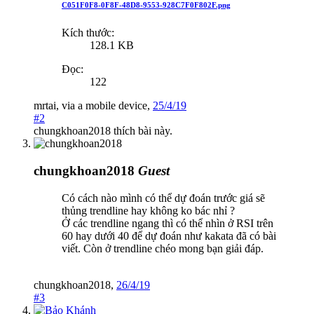
C051F0F8-0F8F-48D8-9553-928C7F0F802F.png
Kích thước:
128.1 KB
Đọc:
122
mrtai
,
via
a mobile device
,
25/4/19
#2
chungkhoan2018
thích bài này.
chungkhoan2018
Guest
Có cách nào mình có thể dự đoán trước giá sẽ
thủng trendline hay không ko bác nhỉ ?
Ở các trendline ngang thì có thể nhìn ở RSI trên
60 hay dưới 40 để dự đoán như kakata đã có bài
viết. Còn ở trendline chéo mong bạn giải đáp.
chungkhoan2018
,
26/4/19
#3