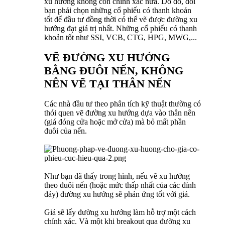
xu hướng không còn chính xác nữa. Do đó, đòi
bạn phải chọn những cổ phiếu có thanh khoản
tốt để đầu tư đồng thời có thể vẽ được đường xu
hướng đạt giá trị nhất. Những cổ phiếu có thanh
khoản tốt như SSI, VCB, CTG, HPG, MWG,...
VẼ ĐƯỜNG XU HƯỚNG
BẰNG ĐUÔI NẾN, KHÔNG
NÊN VẼ TẠI THÂN NẾN
Các nhà đầu tư theo phân tích kỹ thuật thường có
thói quen vẽ đường xu hướng dựa vào thân nên
(giá đóng cửa hoặc mở cửa) mà bỏ mất phần
đuôi của nến.
Như bạn đã thấy trong hình, nếu vẽ xu hướng
theo đuôi nến (hoặc mức thấp nhất của các đỉnh
đáy) đường xu hướng sẽ phản ứng tốt với giá.
Giá sẽ lấy đường xu hướng làm hỗ trợ một cách
chính xác. Và một khi breakout qua đường xu