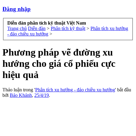
Đăng nhập
Diễn đàn phân tích kỹ thuật Việt Nam
Trang chủ
Diễn đàn
>
Phân tích kỹ thuật
>
Phân tích xu hướng
- đảo chiều xu hướng
>
Phương pháp vẽ đường xu
hướng cho giá cổ phiếu cực
hiệu quả
Thảo luận trong '
Phân tích xu hướng - đảo chiều xu hướng
' bắt đầu
bởi
Bảo Khánh
,
25/4/19
.