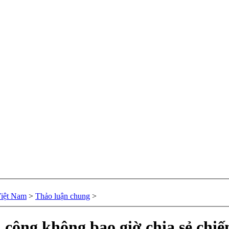
Việt Nam
>
Thảo luận chung
>
công không bao giờ chia sẻ chiế