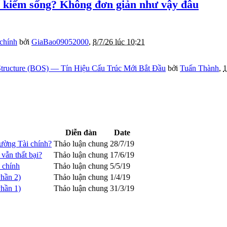
để kiếm sống? Không đơn giản như vậy đâu
 chính
bởi
GiaBao09052000
,
8/7/26 lúc 10:21
tructure (BOS) — Tín Hiệu Cấu Trúc Mới Bắt Đầu
bởi
Tuấn Thành
,
1
Diễn đàn
Date
trường Tài chính?
Thảo luận chung
28/7/19
vẫn thất bại?
Thảo luận chung
17/6/19
 chính
Thảo luận chung
5/5/19
Phần 2)
Thảo luận chung
1/4/19
Phần 1)
Thảo luận chung
31/3/19