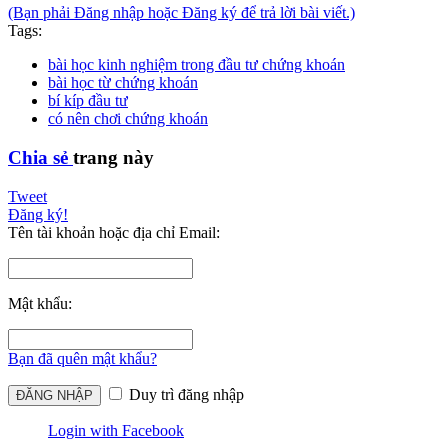
(Bạn phải Đăng nhập hoặc Đăng ký để trả lời bài viết.)
Tags:
bài học kinh nghiệm trong đầu tư chứng khoán
bài học từ chứng khoán
bí kíp đầu tư
có nên chơi chứng khoán
Chia sẻ
trang này
Tweet
Đăng ký!
Tên tài khoản hoặc địa chỉ Email:
Mật khẩu:
Bạn đã quên mật khẩu?
Duy trì đăng nhập
Login with Facebook