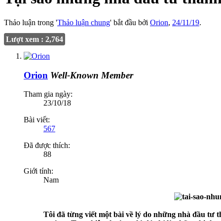
Thảo luận trong '
Thảo luận chung
' bắt đầu bởi
Orion
,
24/11/19
.
Lượt xem : 2,764
Orion
Well-Known Member
Tham gia ngày:
23/10/18
Bài viết:
567
Đã được thích:
88
Giới tính:
Nam
Tôi đã từng viết một bài về lý do những nhà đầu tư t