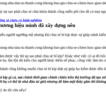
ậy tại sao phải chia sẻ chìa khóa thành công miễn phí cho tất cả mọi ng
ững ai chưa có kinh nghiệm
thương hiệu mình đã xây dựng nên
iều người ngưỡng mộ nhưng khi chia sẻ bí kíp thực sự giúp mình kiếm 
 làm được vậy thì tại sao phải chia sẻ bí kíp? Hoặc như việc có ai đó h
ôn ba, lăn lộn đủ kiểu cho người khác thêm nể phục, công việc làm ăn
thành công không muốn chia sẻ bí kíp thật sự giúp họ kiếm được tiền từ
bí kíp gì cả, mà chính thời gian chinh chiến trên thị trường đã tạo 
 họ có thể là nhà đầu tư giỏi nhưng để làm một thầy giáo thì không 
ý do tôi vừa nêu?