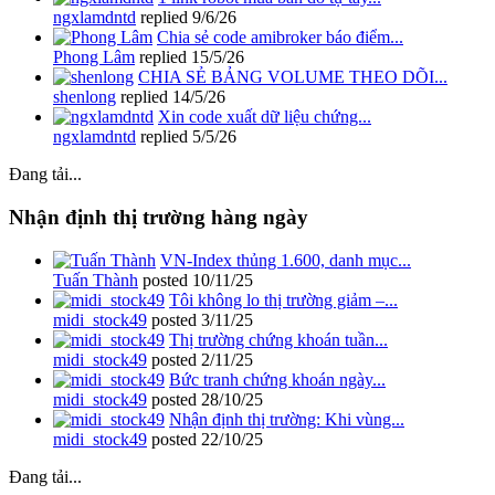
ngxlamdntd
replied
9/6/26
Chia sẻ code amibroker báo điểm...
Phong Lâm
replied
15/5/26
CHIA SẺ BẢNG VOLUME THEO DÕI...
shenlong
replied
14/5/26
Xin code xuất dữ liệu chứng...
ngxlamdntd
replied
5/5/26
Đang tải...
Nhận định thị trường hàng ngày
VN-Index thủng 1.600, danh mục...
Tuấn Thành
posted
10/11/25
Tôi không lo thị trường giảm –...
midi_stock49
posted
3/11/25
Thị trường chứng khoán tuần...
midi_stock49
posted
2/11/25
Bức tranh chứng khoán ngày...
midi_stock49
posted
28/10/25
Nhận định thị trường: Khi vùng...
midi_stock49
posted
22/10/25
Đang tải...