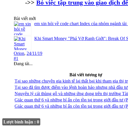
->>
Bỏ việc tập trung vào giao dịch 
Bài viết mới
em xin hỏi về code chart Index của nhóm ngành tài
Khi Smart Money "Phá Vỡ Ranh Giới": Break Of S
Orion
,
24/11/19
#1
Đang tải...
Bài viết tương tự
Tại sao những chuyên gia kinh tế lại thất bại khi tham gia thị 
Tại sao đã tìm được điểm vào lệnh hoàn hảo nhưng nhà đầu tư 
Nguyên lý cái thùng gỗ và những ứng dụng trên thị trường Tài
Giác quan thứ 6 và những bí ẩn còn tồn tại trong giới đầu tư (
Giác quan thứ 6 và những bí ẩn còn tồn tại trong giới đầu tư (
Lượt bình luận : 0