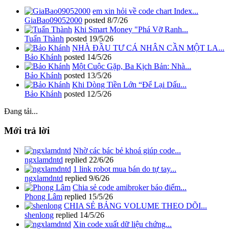
em xin hỏi về code chart Index...
GiaBao09052000
posted
8/7/26
Khi Smart Money "Phá Vỡ Ranh...
Tuấn Thành
posted
19/5/26
NHÀ ĐẦU TƯ CÁ NHÂN CẦN MỘT LA...
Bảo Khánh
posted
14/5/26
Một Cuộc Gặp, Ba Kịch Bản: Nhà...
Bảo Khánh
posted
13/5/26
Khi Dòng Tiền Lớn “Để Lại Dấu...
Bảo Khánh
posted
12/5/26
Đang tải...
Mới trả lời
Nhờ các bác bẻ khoá giúp code...
ngxlamdntd
replied
22/6/26
1 link robot mua bán do tự tay...
ngxlamdntd
replied
9/6/26
Chia sẻ code amibroker báo điểm...
Phong Lâm
replied
15/5/26
CHIA SẺ BẢNG VOLUME THEO DÕI...
shenlong
replied
14/5/26
Xin code xuất dữ liệu chứng...