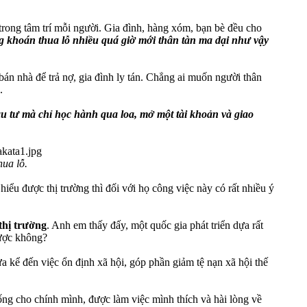
 trong tâm trí mỗi người. Gia đình, hàng xóm, bạn bè đều cho
g khoán thua lỗ nhiều quá giờ mới thân tàn ma dại như vậy
 bán nhà để trả nợ, gia đình ly tán. Chẳng ai muốn người thân
.
ầu tư mà chỉ học hành qua loa, mở một tài khoản và giao
ua lỗ.
iểu được thị trường thì đối với họ công việc này có rất nhiều ý
thị trường
. Anh em thấy đấy, một quốc gia phát triển dựa rất
được không?
a kể đến việc ổn định xã hội, góp phần giảm tệ nạn xã hội thế
ống cho chính mình, được làm việc mình thích và hài lòng về