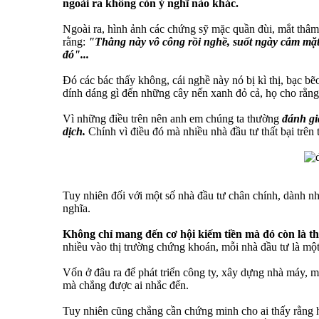
ngoài ra không còn ý nghĩ nào khác.
Ngoài ra, hình ảnh các chứng sỹ mặc quần đùi, mắt thâm 
rằng:
"Thằng này vô công rồi nghề, suốt ngày cắm mặt 
đó"...
Đó các bác thấy không, cái nghề này nó bị kì thị, bạc bẽ
dính dáng gì đến những cây nến xanh đỏ cả, họ cho rằng
Vì những điều trên nên anh em chúng ta thường
đánh gi
dịch.
Chính vì điều đó mà nhiều nhà đầu tư thất bại trên 
Tuy nhiên đối với một số nhà đầu tư chân chính, dành nhi
nghĩa.
Không chỉ mang đến cơ hội kiếm tiền mà đó còn là t
nhiều vào thị trường chứng khoán, mỗi nhà đầu tư là một
Vốn ở đâu ra để phát triển công ty, xây dựng nhà máy, m
mà chẳng được ai nhắc đến.
Tuy nhiên cũng chẳng cần chứng minh cho ai thấy rằng họ