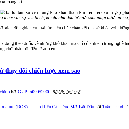
ờng mang lại.
g niềm vui, sự yêu thích, khi đó nhà đầu tư mới cảm nhận được nhiều 
i gian để nghiên cứu và tìm hiểu chắc chắn kết quả sẽ khác với những 
g ta đang theo đuổi, về những khó khăn mà chỉ có anh em trong nghề 
ng chờ phản hồi đến từ anh em.
ử thay đổi chiến lược xem sao
 chính
bởi
GiaBao09052000
,
8/7/26 lúc 10:21
tructure (BOS) — Tín Hiệu Cấu Trúc Mới Bắt Đầu
bởi
Tuấn Thành
,
1