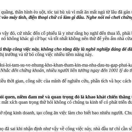
quầng, thân hình èo uột, tóc tai bù xù vì mất ăn mất ngủ từ lâu đã gán
vào máy tính, điện thoại chứ có làm gì đâu. Nghe nói nó chơi chứn
o vậy đó, cứ nhắc đến cổ phiếu là y như rằng họ nghĩ đến thua lỗ, phải
 nó không khác gì cờ bạc và tốt nhất không nên thử để yên ấm nhà cửa
á thấp công việc này, không cho rằng đây là nghề nghiệp đáng để đ
thị trường và từ bỏ công việc nhiều tiềm năng này.
Nhắc đến chứng khoán, nhiều người liên tưởng ngay đến 1001 lý do th
ều thời gian, công sức của mình để nghiên cứu, phân tích và học cách h
hói quen, niềm đam mê và quan trọng đó là khao khát chiến thắng 
 mắt xích quan trọng thử hỏi không có chúng ta kinh tế có phát triển 
ở rộng kinh doanh, tạo công ăn việc làm cho biết bao nhiêu người. Chư
 đã sai khi nhận định như vậy về công việc này, nhà đầu tư chỉ cần s