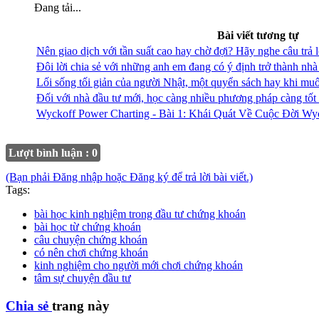
Đang tải...
Bài viết tương tự
Nên giao dịch với tần suất cao hay chờ đợi? Hãy nghe câu trả 
Đôi lời chia sẻ với những anh em đang có ý định trở thành nhà 
Lối sống tối giản của người Nhật, một quyển sách hay khi muố
Đối với nhà đầu tư mới, học càng nhiều phương pháp càng tốt 
Wyckoff Power Charting - Bài 1: Khái Quát Về Cuộc Đời Wy
Lượt bình luận : 0
(Bạn phải Đăng nhập hoặc Đăng ký để trả lời bài viết.)
Tags:
bài học kinh nghiệm trong đầu tư chứng khoán
bài học từ chứng khoán
câu chuyện chứng khoán
có nên chơi chứng khoán
kinh nghiệm cho người mới chơi chứng khoán
tâm sự chuyện đầu tư
Chia sẻ
trang này