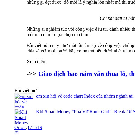
những gì đạt được, đó mới là ý nghĩa lớn nhất mà thị trư
Chỉ khi đầu tư bằn
Những ai nghiêm túc với công việc đầu tư, dành nhiều thờ
mỗi nhà đầu tư lựa chọn mà thôi!
Bài viết hôm nay như một lời tâm sự về công việc chún
chia sẻ với mọi người hãy comment bên dưới nhé, rất mo
Xem thêm:
->>
Giao dịch bao năm vẫn thua lỗ, th
Bài viết mới
em xin hỏi về code chart Index của nhóm ngành tài
Khi Smart Money "Phá Vỡ Ranh Giới": Break Of S
Orion
,
8/11/19
#1