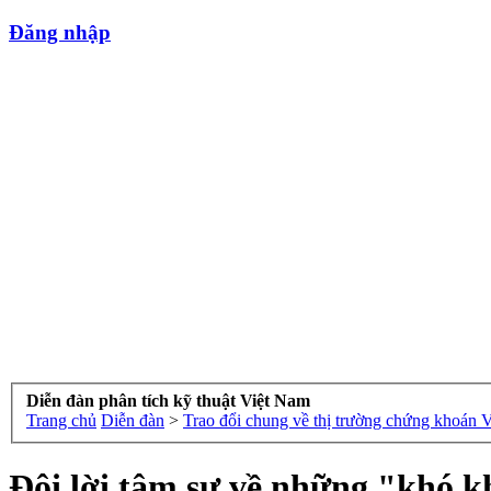
Đăng nhập
Diễn đàn phân tích kỹ thuật Việt Nam
Trang chủ
Diễn đàn
>
Trao đổi chung về thị trường chứng khoán 
Đôi lời tâm sự về những "khó 