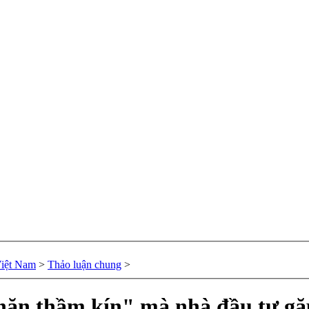
Việt Nam
>
Thảo luận chung
>
khăn thầm kín" mà nhà đầu tư gặ