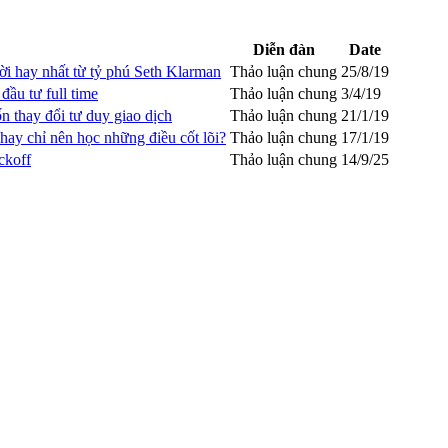
Diễn đàn
Date
lời hay nhất từ tỷ phú Seth Klarman
Thảo luận chung
25/8/19
đầu tư full time
Thảo luận chung
3/4/19
n thay đổi tư duy giao dịch
Thảo luận chung
21/1/19
hay chỉ nên học những điều cốt lõi?
Thảo luận chung
17/1/19
ckoff
Thảo luận chung
14/9/25