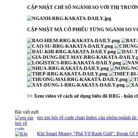
CẬP NHẬT CHỈ SỐ NGÀNH SO VỚI THỊ TRƯỜN
CẬP NHẬT MÃ CỔ PHIẾU TỪNG NGÀNH SO V
>> Xem video về cách sử dụng biểu đồ RRG - luân ch
Bài viết mới
em xin hỏi về code chart Index của nhóm ngành tài
Khi Smart Money "Phá Vỡ Ranh Giới": Break Of S