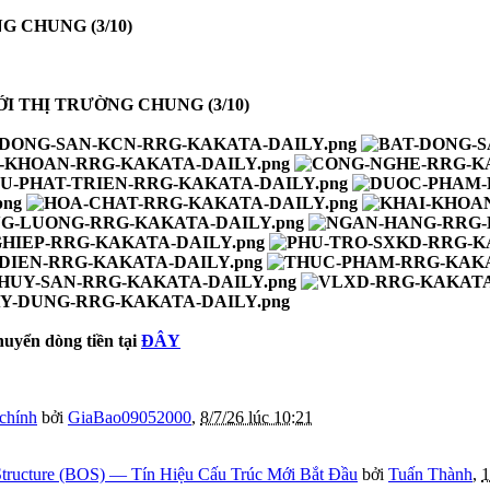
G CHUNG (3/10)
ỚI THỊ TRƯỜNG CHUNG
(3/10)
uyển dòng tiền tại
ĐÂY
 chính
bởi
GiaBao09052000
,
8/7/26 lúc 10:21
tructure (BOS) — Tín Hiệu Cấu Trúc Mới Bắt Đầu
bởi
Tuấn Thành
,
1