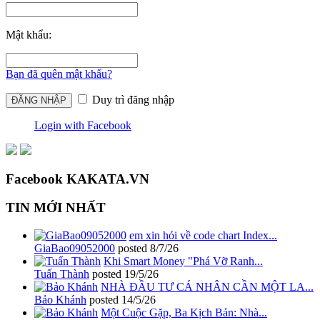
Mật khẩu:
Bạn đã quên mật khẩu?
Duy trì đăng nhập
Login with Facebook
Facebook KAKATA.VN
TIN MỚI NHẤT
em xin hỏi về code chart Index...
GiaBao09052000
posted
8/7/26
Khi Smart Money "Phá Vỡ Ranh...
Tuấn Thành
posted
19/5/26
NHÀ ĐẦU TƯ CÁ NHÂN CẦN MỘT LA...
Bảo Khánh
posted
14/5/26
Một Cuộc Gặp, Ba Kịch Bản: Nhà...