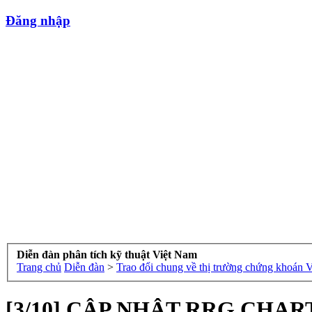
Đăng nhập
Diễn đàn phân tích kỹ thuật Việt Nam
Trang chủ
Diễn đàn
>
Trao đổi chung về thị trường chứng khoán 
[3/10] CẬP NHẬT RRG CHA