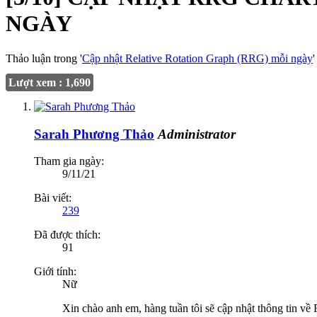
NGÀY
Thảo luận trong '
Cập nhật Relative Rotation Graph (RRG) mỗi ngày
Lượt xem : 1,690
Sarah Phương Thảo
Administrator
Tham gia ngày:
9/11/21
Bài viết:
239
Đã được thích:
91
Giới tính:
Nữ
Xin chào anh em, hàng tuần tôi sẽ cập nhật thông tin v