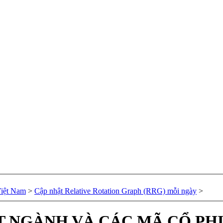
Việt Nam
>
Cập nhật Relative Rotation Graph (RRG) mỗi ngày
>
RT NGÀNH VÀ CÁC MÃ CỔ P