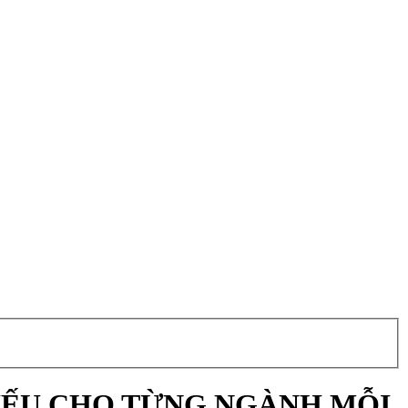
HIẾU CHO TỪNG NGÀNH MỖI