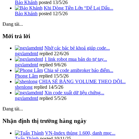
Bảo Khánh
posted
13/5/26
Khi Dòng Tiền Lớn “Để Lại Dấu...
Bảo Khánh
posted
12/5/26
Đang tải...
Mới trả lời
Nhờ các bác bẻ khoá giúp code...
ngxlamdntd
replied
22/6/26
1 link robot mua bán do tự tay...
ngxlamdntd
replied
9/6/26
Chia sẻ code amibroker báo điểm...
Phong Lâm
replied
15/5/26
CHIA SẺ BẢNG VOLUME THEO DÕI...
shenlong
replied
14/5/26
Xin code xuất dữ liệu chứng...
ngxlamdntd
replied
5/5/26
Đang tải...
Nhận định thị trường hàng ngày
VN-Index thủng 1.600, danh mục...
Tuấn Thành
posted
10/11/25