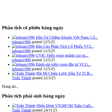
Phân tích cổ phiếu hàng ngày
Đầu Tư Chứng Khoán Việt Nam: Cổ...
tohuan1996
posted
12/5/25
Báo Cáo Phân Tích Cổ Phiếu VCI...
tohuan1996
posted
12/5/25
GVR: Triển vọng ngành cao su...
tohuan1996
posted
12/5/25
Đánh giá triển vọng đầu tư VCG...
tohuan1996
posted
12/5/25
Bật Mí Chiến Lược Đầu Tư TCB...
Tuấn Thành
posted
22/3/25
Đang tải...
Phân tích phái sinh hàng ngày
Nhận Định VN30F1M Tuần Cuối...
Tuấn Thành
posted
24/11/25