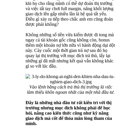
khi họ cho rằng mình có thể dự đoán thị trường
và việc tất tay chơi full margin, nâng khối lượng
giao dịch lên gấp nhiều lần là hệ quả tất yếu.
Điều gì xảy ra tiếp theo chắc anh em cũng đoán
được phải không?
Không những số tiền vừa kiếm được đi tong mà
ngay cả tài khoản gốc cũng không còn, bonus
thêm một khoản nợ lớn nữa vì hành động dại dột
này. Cày cuốc một thời gian trả nợ sau đó họ
quay lại thị trường với mục đích trả thù, lấy lại
những gì đã mất nhưng kết quả vẫn không khác
gì so với lúc đầu.
Vào lệnh bằng cách trả thù thị trường là việc
làm thiếu khôn ngoan nhất của một nhà đầu tư.
Đây là những nhà đầu tư rất kiên trì với thị
trường nhưng mục đích không phải để học
hỏi, nâng cao kiến thức cũng như kỹ năng
giao dịch mà cốt để thỏa mãn lòng tham của
mình.