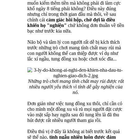
muốn kiếm thêm tiền mà không phải đi làm cực
khổ ngày 8 tiếng phải không? Điều này đúng
nhưng chỉ trong thời gian đầu mà thôi, về sau
chính cái
cảm giác hồi hộp, chờ đợi là điều
khiến họ "nghiện"
chứ không đơn thuần về tiền
bạc như trước kia nữa.
Não bộ và tâm lý con người rất dễ bị kích thích
trước những trò chơi mang tính chất may rủi mà
con người không thể can thiệp được ví dụ như
lắc xí ngầu, tung đồng xu hoặc chơi xóc đĩa...
Những trò chơi mang tính chất may rủi được rất
nhiều người yêu thích vì tính dễ gây nghiện của
nó.
Đơn giản như việc tung đồng xu thôi, chỉ cần có
cho mình một đồng xu và rủ mọi người đặt cược
vào mặt sấp hay ngửa sau đó tung lên là đã thu
hút được rất nhiều người tham gia rồi.
Điều thú vị ở đây là không ai biết trước kết quả
sẽ thế nào,
tính ngẫu nhiên luôn được đảm