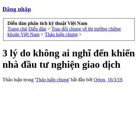
Đăng nhập
Diễn đàn phân tích kỹ thuật Việt Nam
Trang chủ
Diễn đàn
>
Trao đổi chung về thị trường chứng
khoán Việt Nam
>
Thảo luận chung
>
3 lý do không ai nghĩ đến khiến
nhà đầu tư nghiện giao dịch
Thảo luận trong '
Thảo luận chung
' bắt đầu bởi
Orion
,
16/3/19
.