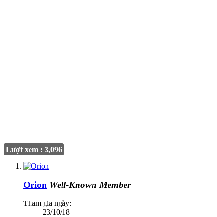
Lượt xem : 3,096
Orion
Well-Known Member
Tham gia ngày:
23/10/18