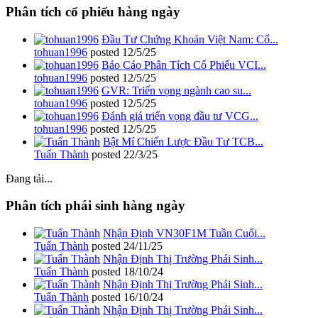
Phân tích cổ phiếu hàng ngày
Đầu Tư Chứng Khoán Việt Nam: Cổ...
tohuan1996
posted
12/5/25
Báo Cáo Phân Tích Cổ Phiếu VCI...
tohuan1996
posted
12/5/25
GVR: Triển vọng ngành cao su...
tohuan1996
posted
12/5/25
Đánh giá triển vọng đầu tư VCG...
tohuan1996
posted
12/5/25
Bật Mí Chiến Lược Đầu Tư TCB...
Tuấn Thành
posted
22/3/25
Đang tải...
Phân tích phái sinh hàng ngày
Nhận Định VN30F1M Tuần Cuối...
Tuấn Thành
posted
24/11/25
Nhận Định Thị Trường Phái Sinh...
Tuấn Thành
posted
18/10/24
Nhận Định Thị Trường Phái Sinh...
Tuấn Thành
posted
16/10/24
Nhận Định Thị Trường Phái Sinh...