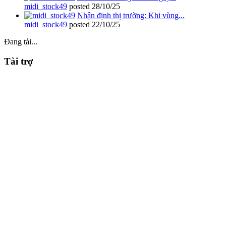
midi_stock49
posted
28/10/25
Nhận định thị trường: Khi vùng...
midi_stock49
posted
22/10/25
Đang tải...
Tài trợ