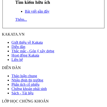
Tìm kiếm hữu ích
Bài viết gần đây
Thêm...
KAKATA.VN
Giới thiệu về Kakata
Diễn đàn
Thắc mắc - Góp ý xây dựng
Hoạt động Kakata
Liên hệ
DIỄN ĐÀN
Thảo luận chung
Nhận định thị trường
Phân tích cổ phiếu
Chứng khoán phái sinh
Sách - Tài liệu
LỚP HỌC CHỨNG KHOÁN