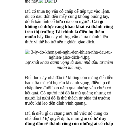
thế này.
Dù có thua họ vẫn cố chấp để tiếp tục vào lệnh,
dù có đau đớn đến mấy cũng không buông tay,
đó là bản tính cố hữu của con người.
Cái gì
không có được càng khao khát và thành công
trên thị trường Tài chính là điều họ thèm
muốn
bấy lâu nay nhưng vẫn chưa thành hiện
thực vì thế họ trở nên nghiện giao dịch.
Sự khát khao danh vọng là điều nhà đầu tư thèm
muốn lúc này.
Đến lúc này nhà đầu tư không còn màng đến tiền
bạc nữa mà cái họ cần là danh vọng, điều họ cố
chấp theo đuổi bao năm qua nhưng vẫn chưa có
kết quả. Có người nói đó là mù quáng nhưng có
người lại nghĩ đó là thử thách từ phía thị trường
trước khi leo đến đỉnh vinh quang.
Dù là điều gì đi chăng nữa thì việc đó cũng do
nhà đầu tư tự quyết định, những ai có
tư duy
đúng đắn sẽ thành công còn những ai cố chấp