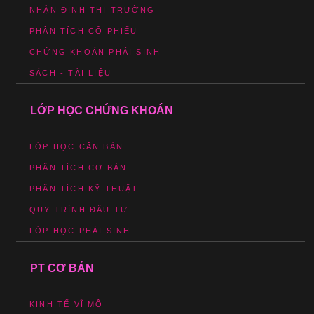
NHẬN ĐỊNH THỊ TRƯỜNG
PHÂN TÍCH CỔ PHIẾU
CHỨNG KHOÁN PHÁI SINH
SÁCH - TÀI LIỆU
LỚP HỌC CHỨNG KHOÁN
LỚP HỌC CĂN BẢN
PHÂN TÍCH CƠ BẢN
PHÂN TÍCH KỸ THUẬT
QUY TRÌNH ĐẦU TƯ
LỚP HỌC PHÁI SINH
PT CƠ BẢN
KINH TẾ VĨ MÔ