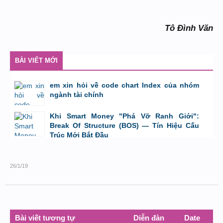
Tô Đình Văn
BÀI VIẾT MỚI
em xin hỏi về code chart Index của nhóm
ngành tài chính
bởi
GiaBao09052000
,
8/7/26 lúc 10:21
Khi Smart Money "Phá Vỡ Ranh Giới":
Break Of Structure (BOS) — Tín Hiệu Cấu
Trúc Mới Bắt Đầu
bởi
Tuấn Thành
,
19/5/26 lúc 22:32
26/1/19
Bài viết tương tự
Diễn đàn
Date