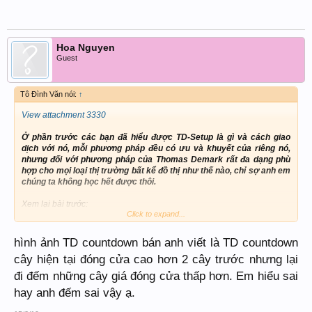
Hoa Nguyen
Guest
Tô Đình Văn nói:
↑
View attachment 3330
Ở phần trước các bạn đã hiểu được TD-Setup là gì và cách giao
dịch với nó, mỗi phương pháp đều có ưu và khuyết của riêng nó,
nhưng đối với phương pháp của Thomas Demark rất đa dạng phù
hợp cho mọi loại thị trường bất kể đồ thị như thế nào, chỉ sợ anh em
chúng ta không học hết được thôi.
Xem lại bài trước:
Click to expand...
Bài 01: Lướt sóng với công cụ Thomas Demark:
TD - Setup
hình ảnh TD countdown bán anh viết là TD countdown
cây hiện tại đóng cửa cao hơn 2 cây trước nhưng lại
Chúng ta cùng ôn lại bài cũ 1 chút:
đi đếm những cây giá đóng cửa thấp hơn. Em hiểu sai
TD - SET UP LÀ GÌ ?
hay anh đếm sai vậy ạ.