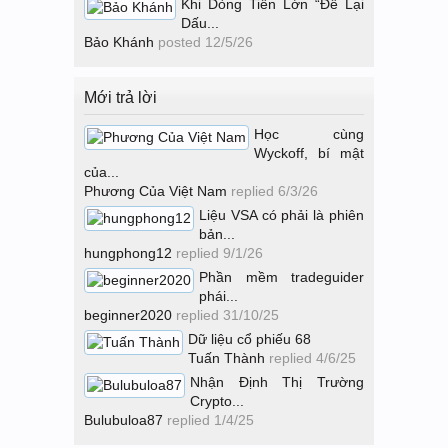
Khi Dòng Tiền Lớn “Để Lại
Dấu...
Bảo Khánh
posted
12/5/26
Mới trả lời
Học cùng
Wyckoff, bí mật
của...
Phương Của Việt Nam
replied
6/3/26
Liệu VSA có phải là phiên
bản...
hungphong12
replied
9/1/26
Phần mềm tradeguider
phái...
beginner2020
replied
31/10/25
Dữ liệu cổ phiếu 68
Tuấn Thành
replied
4/6/25
Nhận Định Thị Trường
Crypto...
Bulubuloa87
replied
1/4/25