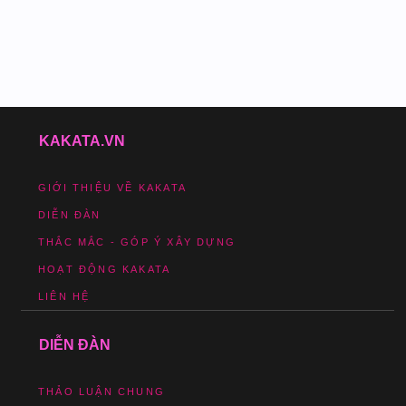
KAKATA.VN
GIỚI THIỆU VỀ KAKATA
DIỄN ĐÀN
THẮC MẮC - GÓP Ý XÂY DỰNG
HOẠT ĐỘNG KAKATA
LIÊN HỆ
DIỄN ĐÀN
THẢO LUẬN CHUNG