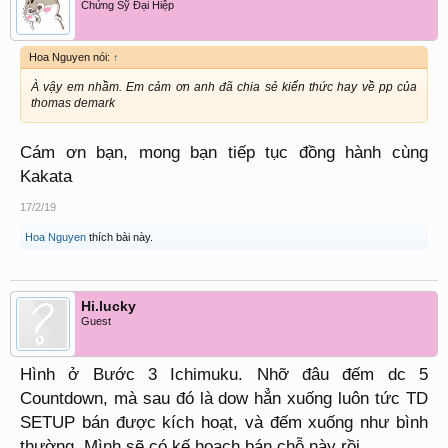
>>
Lớp học lướt sóng với Thomas
Chứng Sỹ Đại Hiệp
Demark
Hoa Nguyen nói:
↑
À vậy em nhầm. Em cảm ơn anh đã chia sẻ kiến thức hay về pp của
Tô Đình Văn
thomas demark
Cám ơn bạn, mong bạn tiếp tục đồng hành cùng
Kakata
17/2/19
Hoa Nguyen
thích bài này.
Hi.lucky
Guest
Hình ở Bước 3 Ichimuku. Nhỡ đâu đếm dc 5
Countdown, mà sau đó là dow hẳn xuống luôn tức TD
SETUP bán được kích hoạt, và đếm xuống như bình
thường. Mình sẽ có kế hoạch bán chỗ này rồi.