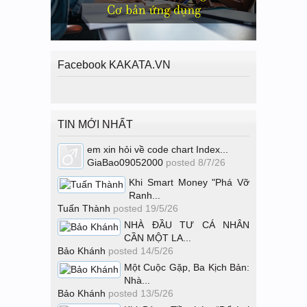
Facebook KAKATA.VN
TIN MỚI NHẤT
em xin hỏi về code chart Index...
GiaBao09052000
posted
8/7/26
Khi Smart Money "Phá Vỡ
Ranh...
Tuấn Thành
posted
19/5/26
NHÀ ĐẦU TƯ CÁ NHÂN
CẦN MỘT LA...
Bảo Khánh
posted
14/5/26
Một Cuộc Gặp, Ba Kịch Bản:
Nhà...
Bảo Khánh
posted
13/5/26