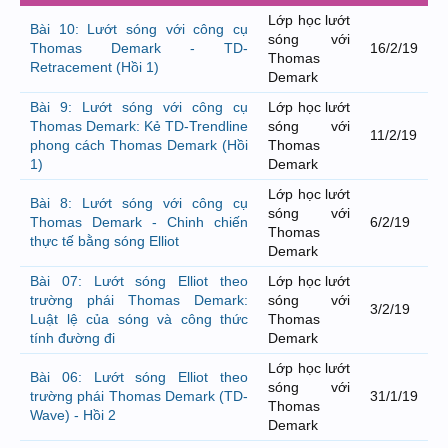
Lớp học lướt
Bài 10: Lướt sóng với công cụ
sóng với
Thomas Demark - TD-
16/2/19
Thomas
Retracement (Hồi 1)
Demark
Bài 9: Lướt sóng với công cụ
Lớp học lướt
Thomas Demark: Kẻ TD-Trendline
sóng với
11/2/19
phong cách Thomas Demark (Hồi
Thomas
1)
Demark
Lớp học lướt
Bài 8: Lướt sóng với công cụ
sóng với
Thomas Demark - Chinh chiến
6/2/19
Thomas
thực tế bằng sóng Elliot
Demark
Bài 07: Lướt sóng Elliot theo
Lớp học lướt
trường phái Thomas Demark:
sóng với
3/2/19
Luật lệ của sóng và công thức
Thomas
tính đường đi
Demark
Lớp học lướt
Bài 06: Lướt sóng Elliot theo
sóng với
trường phái Thomas Demark (TD-
31/1/19
Thomas
Wave) - Hồi 2
Demark