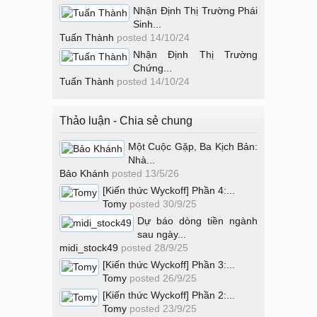
Nhận Định Thị Trường Phái
Sinh...
Tuấn Thành
posted
14/10/24
Nhận Định Thị Trường
Chứng...
Tuấn Thành
posted
14/10/24
Thảo luận - Chia sẻ chung
Một Cuộc Gặp, Ba Kịch Bản:
Nhà...
Bảo Khánh
posted
13/5/26
[Kiến thức Wyckoff] Phần 4:...
Tomy
posted
30/9/25
Dự báo dòng tiền ngành
sau ngày...
midi_stock49
posted
28/9/25
[Kiến thức Wyckoff] Phần 3:...
Tomy
posted
26/9/25
[Kiến thức Wyckoff] Phần 2:...
Tomy
posted
23/9/25