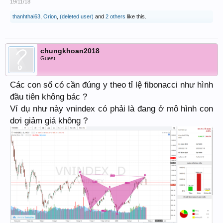
19/11/18
thanhthai63
,
Orion
,
(deleted user)
and
2 others
like this.
chungkhoan2018
Guest
Các con số có cần đúng y theo tỉ lệ fibonacci như hình
đầu tiên không bác ?
Ví dụ như này vnindex có phải là đang ở mô hình con
dơi giảm giá không ?