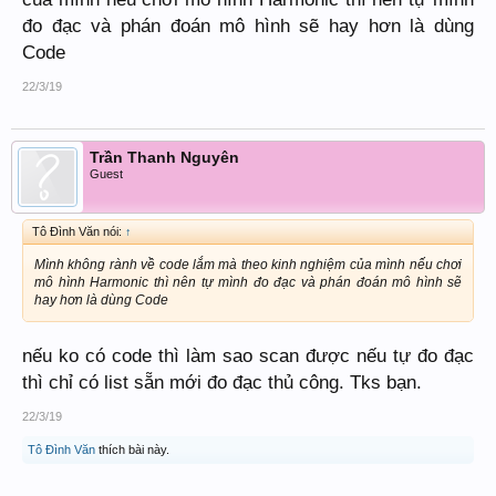
Điểm C phải cao hơn điểm A đối với mô hình Bearist Bat
đo đạc và phán đoán mô hình sẽ hay hơn là dùng
Đây là hình thực tế của Bullist Bat.
Code
View attachment 1088
22/3/19
GIAO DỊCH NHƯ THẾ NÀO ?
Trần Thanh Nguyên
Tôi chỉ ưu tiên cho xu hướng tăng ở thị trường Việt Nam nên giới thiệu
Guest
mô hình Bullist Bat trước, mô hình Bearist Bat rất ít khi xuất hiện nên
tạm thời để sau.
Tôi sẽ lồng đám mây ICHIMOKU vào để dễ dàng nhận diện con Dơi
Tô Đình Văn nói:
↑
nào mạnh khỏe, nếu con dơi hình thành trên mây là một con Dơi khỏe
Mình không rành về code lắm mà theo kinh nghiệm của mình nếu chơi
mạnh, nếu con Dơi hình thành dưới mây thì chúng ta cần điều kiện.
mô hình Harmonic thì nên tự mình đo đạc và phán đoán mô hình sẽ
hay hơn là dùng Code
Mô hình Bullist Bat
Con dơi dưới mây.
nếu ko có code thì làm sao scan được nếu tự đo đạc
View attachment 1089
thì chỉ có list sẵn mới đo đạc thủ công. Tks bạn.
Và đây là con dơi trên mây
22/3/19
View attachment 1090
Tô Đình Văn
thích bài này.
Con dơi trên mây là con dơi khỏe mạnh nên không cần đặt Tp ngang
điểm A, chiến lược này là theo xu hướng nên các bạn tham khảo