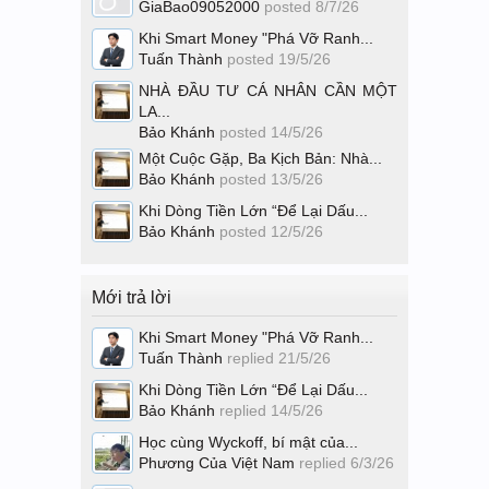
GiaBao09052000
posted
8/7/26
Khi Smart Money "Phá Vỡ Ranh...
Tuấn Thành
posted
19/5/26
NHÀ ĐẦU TƯ CÁ NHÂN CẦN MỘT
LA...
Bảo Khánh
posted
14/5/26
Một Cuộc Gặp, Ba Kịch Bản: Nhà...
Bảo Khánh
posted
13/5/26
Khi Dòng Tiền Lớn “Để Lại Dấu...
Bảo Khánh
posted
12/5/26
Mới trả lời
Khi Smart Money "Phá Vỡ Ranh...
Tuấn Thành
replied
21/5/26
Khi Dòng Tiền Lớn “Để Lại Dấu...
Bảo Khánh
replied
14/5/26
Học cùng Wyckoff, bí mật của...
Phương Của Việt Nam
replied
6/3/26