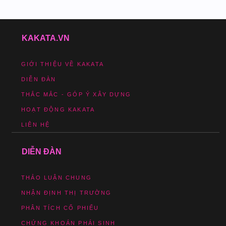
KAKATA.VN
GIỚI THIỆU VỀ KAKATA
DIỄN ĐÀN
THẮC MẮC - GÓP Ý XÂY DỰNG
HOẠT ĐỘNG KAKATA
LIÊN HỆ
DIỄN ĐÀN
THẢO LUẬN CHUNG
NHẬN ĐỊNH THỊ TRƯỜNG
PHÂN TÍCH CỔ PHIẾU
CHỨNG KHOÁN PHÁI SINH