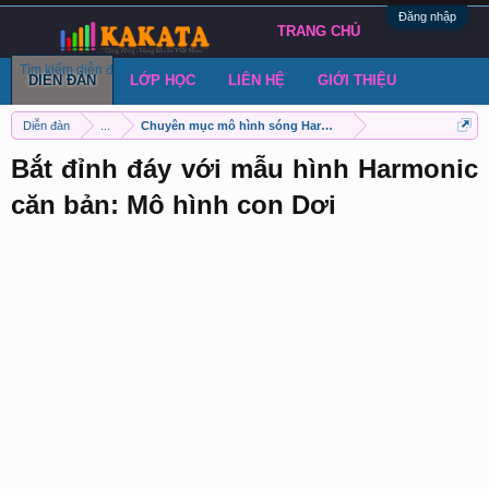
Đăng nhập
TRANG CHỦ
Tìm kiếm diễn đàn
Bài viết gần đây
Đăng chủ đề
DIỄN ĐÀN
LỚP HỌC
LIÊN HỆ
GIỚI THIỆU
Diễn đàn
...
Chuyên mục mô hình sóng Harmonic
Bắt đỉnh đáy với mẫu hình Harmonic
căn bản: Mô hình con Dơi