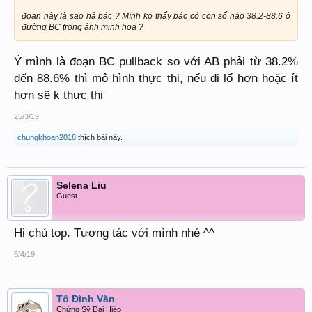
đoạn này là sao hả bác ? Mình ko thấy bác có con số nào 38.2-88.6 ở
đường BC trong ảnh minh họa ?
Ý mình là đoạn BC pullback so với AB phải từ 38.2%
đến 88.6% thì mô hình thực thi, nếu đi lố hơn hoặc ít
hơn sẽ k thực thi
25/3/19
chungkhoan2018
thích bài này.
Selena Liu
Guest
Hi chủ top. Tương tác với mình nhé ^^
5/4/19
Tô Đình Văn
Chứng Sỹ Đại Hiệp