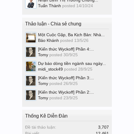
Nhận Định Thị Trường Chứng...
Tuấn Thành
posted
14/10/24
Thảo luận - Chia sẻ chung
Một Cuộc Gặp, Ba Kịch Bản: Nhà...
Bảo Khánh
posted
13/5/26
[Kiến thức Wyckoff] Phần 4:...
Tomy
posted
30/9/25
Dự báo dòng tiền ngành sau ngày...
midi_stock49
posted
28/9/25
[Kiến thức Wyckoff] Phần 3:...
Tomy
posted
26/9/25
[Kiến thức Wyckoff] Phần 2:...
Tomy
posted
23/9/25
Thống Kê Diễn Đàn
Đề tài thảo luận:
3,707
Bài viết:
12,461