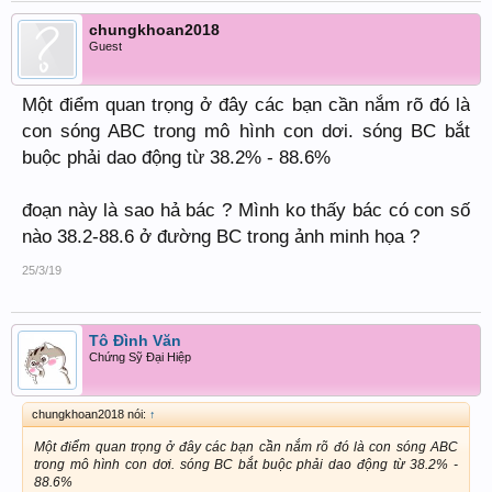
những bài viết khác của tôi để hiểu thêm.
chungkhoan2018
Guest
Có thể không cần kẻ trendline, chỉ cần mua vào để đó, hơi lâu một chút
Mô hình Bearist Bat
Một điểm quan trọng ở đây các bạn cần nắm rõ đó là
Mô hình này theo tôi thấy tần số xuất hiện rất ít, nhưng tôi vẫn giới thiệu
con sóng ABC trong mô hình con dơi. sóng BC bắt
nếu trong xu hướng xuất hiện thì các bạn cân nhắc bán ra cổ phiếu.
buộc phải dao động từ 38.2% - 88.6%
View attachment 1091
đoạn này là sao hả bác ? Mình ko thấy bác có con số
Không có chén thánh, cái gì cũng phải phối hợp, kể cả bản thân tôi
cũng phải phối hợp
nào 38.2-88.6 ở đường BC trong ảnh minh họa ?
+ICHIMOKU
25/3/19
+ĐỌC THANH KHOẢN
+TRENDLINE
Tô Đình Văn
Chứng Sỹ Đại Hiệp
Các bạn có thể áp dụng tương tự các con khác như bướm, cua, cá mập
nếu xuất hiện mô hình, nhớ kết hợp quản lý vốn chặt chẽ.
chungkhoan2018 nói:
↑
Hy vong hữu ích cho anh em
Một điểm quan trọng ở đây các bạn cần nắm rõ đó là con sóng ABC
Cám ơn đã theo dõi bài viết.
trong mô hình con dơi. sóng BC bắt buộc phải dao động từ 38.2% -
88.6%
Tô Đình Văn