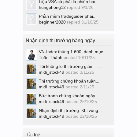
Liệu VSA có phải là phiên bản...
hungphong12
replied
9/1/26
Phần mềm tradeguider phái...
beginner2020
replied
31/10/25
Nhận định thị trường hàng ngày
VN-Index thủng 1.600, danh mục...
Tuấn Thành
posted
10/11/25
Tôi không lo thị trường giảm –...
midi_stock49
posted
3/11/25
Thị trường chứng khoán tuần...
midi_stock49
posted
2/11/25
Bức tranh chứng khoán ngày...
midi_stock49
posted
28/10/25
Nhận định thị trường: Khi vùng...
midi_stock49
posted
22/10/25
Tài trợ