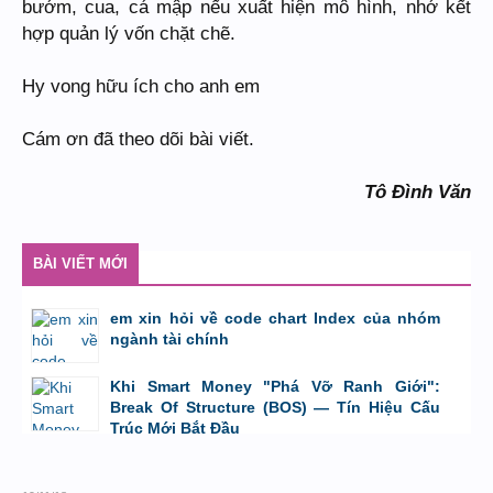
bướm, cua, cá mập nếu xuất hiện mô hình, nhớ kết
hợp quản lý vốn chặt chẽ.
Hy vong hữu ích cho anh em
Cám ơn đã theo dõi bài viết.
Tô Đình Văn
BÀI VIẾT MỚI
em xin hỏi về code chart Index của nhóm
ngành tài chính
bởi
GiaBao09052000
,
8/7/26 lúc 10:21
Khi Smart Money "Phá Vỡ Ranh Giới":
Break Of Structure (BOS) — Tín Hiệu Cấu
Trúc Mới Bắt Đầu
bởi
Tuấn Thành
,
19/5/26 lúc 22:32