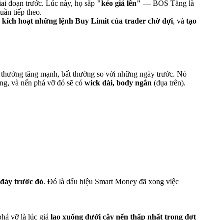
ai đoạn trước. Lúc này, họ sắp
"kéo giá lên"
— BOS Tăng là
ần tiếp theo.
,
kích hoạt những lệnh Buy Limit của trader chờ đợi
, và
tạo
 thường tăng mạnh, bất thường so với những ngày trước. Nó
ờng, và nến phá vỡ đó sẽ có
wick dài, body ngắn
(dụa trên).
đáy trước đó
. Đó là dấu hiệu Smart Money đã xong việc
phá vỡ là lúc giá
lao xuống dưới cây nến thấp nhất trong đợt