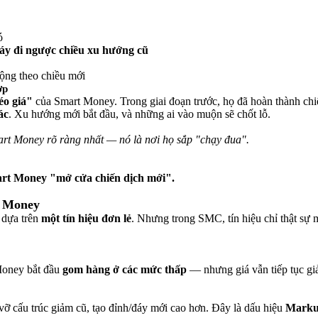
ó
đáy đi ngược chiều xu hướng cũ
động theo chiều mới
ợp
éo giá"
của Smart Money. Trong giai đoạn trước, họ đã hoàn thành 
ác
. Xu hướng mới bắt đầu, và những ai vào muộn sẽ chốt lỗ.
 Money rõ ràng nhất — nó là nơi họ sắp "chạy đua".
rt Money "mở cửa chiến dịch mới".
t Money
h dựa trên
một tín hiệu đơn lẻ
. Nhưng trong SMC, tín hiệu chỉ thật sự
Money bắt đầu
gom hàng ở các mức thấp
— nhưng giá vẫn tiếp tục gi
ỡ cấu trúc giảm cũ, tạo đỉnh/đáy mới cao hơn. Đây là dấu hiệu
Marku