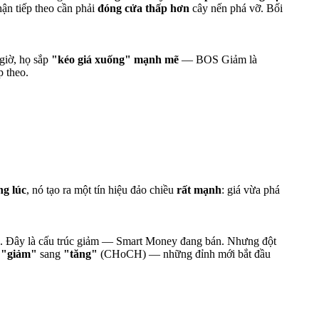
ận tiếp theo cần phải
đóng cửa thấp hơn
cây nến phá vỡ. Bối
giờ, họ sắp
"kéo giá xuống" mạnh mẽ
— BOS Giảm là
p theo.
g lúc
, nó tạo ra một tín hiệu đảo chiều
rất mạnh
: giá vừa phá
L). Đây là cấu trúc giảm — Smart Money đang bán. Nhưng đột
ừ "giảm"
sang
"tăng"
(CHoCH) — những đỉnh mới bắt đầu