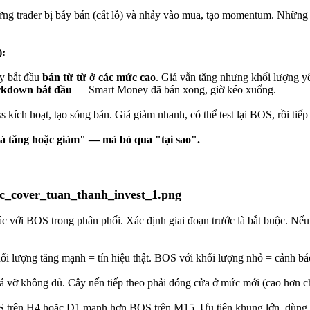
ững trader bị bẫy bán (cắt lỗ) và nhảy vào mua, tạo momentum. Những
):
y bắt đầu
bán từ từ ở các mức cao
. Giá vẫn tăng nhưng khối lượng y
kdown bắt đầu
— Smart Money đã bán xong, giờ kéo xuống.
 kích hoạt, tạo sóng bán. Giá giảm nhanh, có thể test lại BOS, rồi tiếp
iá tăng hoặc giảm" — mà bỏ qua "tại sao".
c với BOS trong phân phối. Xác định giai đoạn trước là bắt buộc. Nế
 lượng tăng mạnh = tín hiệu thật. BOS với khối lượng nhỏ = cảnh báo
 vỡ không đủ. Cây nến tiếp theo phải đóng cửa ở mức mới (cao hơn
trên H4 hoặc D1 mạnh hơn BOS trên M15. Ưu tiên khung lớn, dùng kh