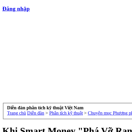
Đăng nhập
Diễn đàn phân tích kỹ thuật Việt Nam
Trang chủ
Diễn đàn
>
Phân tích kỹ thuật
>
Chuyên mục Phương p
Khi Smart Money "Phá Vỡ Ranh