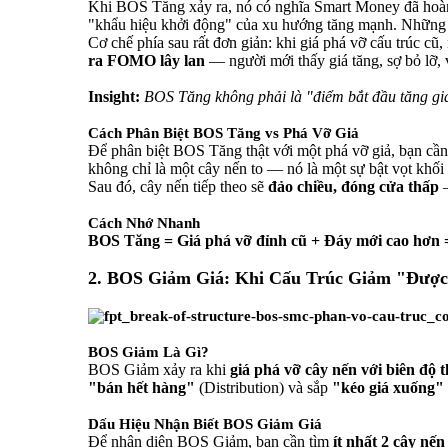
Khi BOS Tăng xảy ra, nó có nghĩa Smart Money đã hoà
"khẩu hiệu khởi động" của xu hướng tăng mạnh. Những a
Cơ chế phía sau rất đơn giản: khi giá phá vỡ cấu trúc cũ
ra FOMO lây lan
— người mới thấy giá tăng, sợ bỏ lỡ,
Insight:
BOS Tăng không phải là "điểm bắt đầu tăng giá
Cách Phân Biệt BOS Tăng vs Phá Vỡ Giả
Để phân biệt BOS Tăng thật với một phá vỡ giả, bạn cầ
không chỉ là một cây nến to — nó là một sự bật vọt khối
Sau đó, cây nến tiếp theo sẽ
đảo chiều, đóng cửa thấp
—
Cách Nhớ Nhanh
BOS Tăng = Giá phá vỡ đỉnh cũ + Đáy mới cao hơn 
2. BOS Giảm Giá: Khi Cấu Trúc Giảm "Đượ
BOS Giảm Là Gì?
BOS Giảm xảy ra khi
giá phá vỡ cây nến với biên độ 
"bán hết hàng"
(Distribution) và sắp
"kéo giá xuống"
Dấu Hiệu Nhận Biết BOS Giảm Giá
Để nhận diện BOS Giảm, bạn cần tìm
ít nhất 2 cây nến