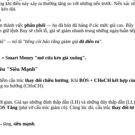
 khi điều này xảy ra thường tăng so với những nến trước. Nến xác nh
 kéo dài.
á
n thành việc
phân phối
— họ đã bán đủ hàng ở các mức giá cao. Bây 
giữ lệnh Buy sẽ chốt lỗ, giá sẽ giảm nhanh trong những ngày/tuần tiế
á" — nó là "tiếng còi báo rằng giảm giá
đã diễn ra
".
n = Smart Money "mở cửa kéo giá xuống".
ều "Siêu Mạnh"
điểm cấu trúc
thay đổi chiều hướng
. Khi
BOS + CHoCH kết hợp cùn
ướng xu hướng (CHoCH).
ời gian. Giá tạo những đỉnh thấp dần (LH) và những đáy thấp dần (L
OS Tăng
(phá vỡ cấu trúc giảm cũ). Cùng lúc đó, cấu trúc
thay đổi t
→tăng,
siêu mạnh
.