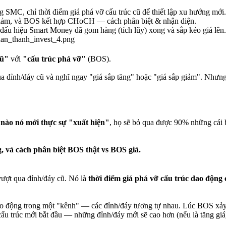
g SMC, chỉ thời điểm giá phá vỡ cấu trúc cũ để thiết lập xu hướng mới.
Giảm, và BOS kết hợp CHoCH — cách phân biệt & nhận diện.
ấu hiệu Smart Money đã gom hàng (tích lũy) xong và sắp kéo giá lên.
cũ"
với
"cấu trúc phá vỡ"
(BOS).
ua đỉnh/đáy cũ và nghĩ ngay "giá sắp tăng" hoặc "giá sắp giảm". Nhưng
 nào nó mới thực sự "xuất hiện"
, họ sẽ bỏ qua được 90% những cái b
g, và cách phân biệt BOS thật vs BOS giả.
vượt qua đỉnh/đáy cũ. Nó là
thời điểm giá phá vỡ cấu trúc dao động 
ao động trong một "kênh" — các đỉnh/đáy tương tự nhau. Lúc BOS xảy r
ấu trúc mới bắt đầu — những đỉnh/đáy mới sẽ cao hơn (nếu là tăng giá)