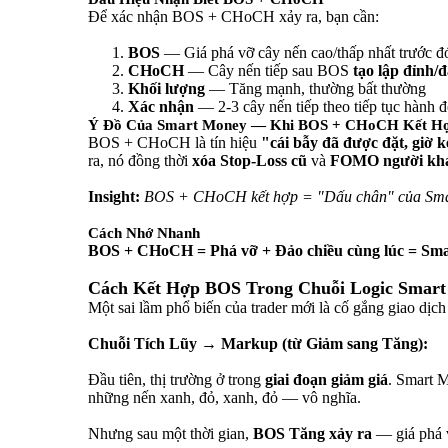
Để xác nhận BOS + CHoCH xảy ra, bạn cần:
BOS
— Giá phá vỡ cây nến cao/thấp nhất trước đ
CHoCH
— Cây nến tiếp sau BOS
tạo lập đỉnh/
Khối lượng
— Tăng mạnh, thường bất thường
Xác nhận
— 2-3 cây nến tiếp theo tiếp tục hành 
Ý Đồ Của Smart Money — Khi BOS + CHoCH Kết H
BOS + CHoCH là tín hiệu
"cái bẫy đã được đặt, giờ k
ra, nó đồng thời
xóa Stop-Loss cũ
và
FOMO người kh
Insight:
BOS + CHoCH kết hợp = "Dấu chân" của Smart
Cách Nhớ Nhanh
BOS + CHoCH = Phá vỡ + Đảo chiều cùng lúc = Sma
Cách Kết Hợp BOS Trong Chuỗi Logic Smar
Một sai lầm phổ biến của trader mới là cố gắng giao dịc
Chuỗi Tích Lũy → Markup (từ Giảm sang Tăng):
Đầu tiên, thị trường ở trong
giai đoạn giảm giá
. Smart 
những nến xanh, đỏ, xanh, đỏ — vô nghĩa.
Nhưng sau một thời gian,
BOS Tăng xảy ra
— giá phá v