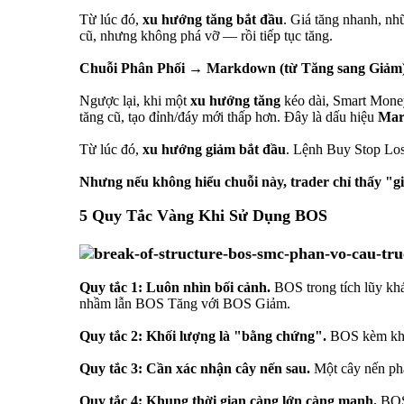
Từ lúc đó,
xu hướng tăng bắt đầu
. Giá tăng nhanh, nh
cũ, nhưng không phá vỡ — rồi tiếp tục tăng.
Chuỗi Phân Phối → Markdown (từ Tăng sang Giảm
Ngược lại, khi một
xu hướng tăng
kéo dài, Smart Mone
tăng cũ, tạo đỉnh/đáy mới thấp hơn. Đây là dấu hiệu
Mar
Từ lúc đó,
xu hướng giảm bắt đầu
. Lệnh Buy Stop Loss
Nhưng nếu không hiểu chuỗi này, trader chỉ thấy "g
5 Quy Tắc Vàng Khi Sử Dụng BOS
Quy tắc 1: Luôn nhìn bối cảnh.
BOS trong tích lũy khá
nhầm lẫn BOS Tăng với BOS Giảm.
Quy tắc 2: Khối lượng là "bằng chứng".
BOS kèm khối
Quy tắc 3: Cần xác nhận cây nến sau.
Một cây nến phá
Quy tắc 4: Khung thời gian càng lớn càng mạnh.
BOS 