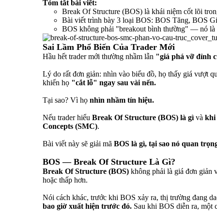
Tóm tắt bài viết:
Break Of Structure (BOS) là khái niệm cốt lõi tron
Bài viết trình bày 3 loại BOS: BOS Tăng, BOS 
BOS không phải "breakout bình thường" — nó là d
Sai Lầm Phổ Biến Của Trader Mới
Hầu hết trader mới thường nhầm lẫn
"giá phá vỡ đỉnh 
Lý do rất đơn giản: nhìn vào biểu đồ, họ thấy giá vượt q
khiến họ
"cắt lỗ" ngay sau vài nến.
Tại sao? Vì họ
nhìn nhầm tín hiệu.
Nếu trader hiểu
Break Of Structure (BOS) là gì
và
khi
Concepts (SMC)
.
Bài viết này sẽ giải mã
BOS là gì, tại sao nó quan trọn
BOS — Break Of Structure Là Gì?
Break Of Structure (BOS)
không phải là giá đơn giản 
hoặc thấp hơn.
Nói cách khác, trước khi BOS xảy ra, thị trường đang d
bao giờ xuất hiện trước đó.
Sau khi BOS diễn ra, một c