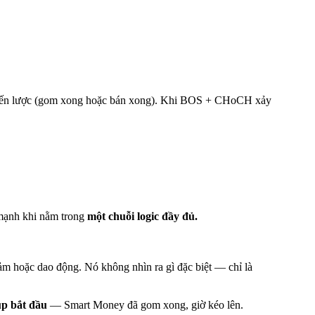
chiến lược (gom xong hoặc bán xong). Khi BOS + CHoCH xảy
 mạnh khi nằm trong
một chuỗi logic đầy đủ.
ảm hoặc dao động. Nó không nhìn ra gì đặc biệt — chỉ là
p bắt đầu
— Smart Money đã gom xong, giờ kéo lên.