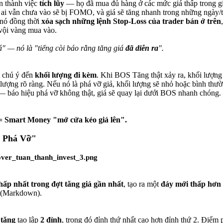
n thành việc
tích lũy
— họ đã mua đủ hàng ở các mức giá thấp trong gi
i vẫn chưa vào sẽ bị FOMO, và giá sẽ tăng nhanh trong những ngày/tu
, nó đồng thời
xóa sạch những lệnh Stop-Loss của trader bán ở trên
 vội vàng mua vào.
" — nó là "tiếng còi báo rằng tăng giá
đã diễn ra
".
n chú ý đến
khối lượng đi kèm
. Khi BOS Tăng thật xảy ra, khối lượng
 lượng rõ ràng. Nếu nó là phá vỡ giả, khối lượng sẽ nhỏ hoặc bình thư
 báo hiệu phá vỡ không thật, giá sẽ quay lại dưới BOS nhanh chóng.
= Smart Money "mở cửa kéo giá lên".
c Phá Vỡ"
thấp nhất trong đợt tăng giá gần nhất
, tạo ra một
đáy mới thấp hơn 
(Markdown).
 tăng
tạo lập
2 đỉnh
, trong đó đỉnh thứ nhất cao hơn đỉnh thứ 2. Điểm 