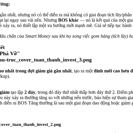
ường:
gần nhất, nhưng nó có thể diễn ra mà không có giai đoạn tích lũy/phân
gạt lại ngay sau vài nến. Nhưng
BOS khác
— nó là kết quả của một gi
 xảy ra, nó thiết lập một xu hướng mới mạnh mẽ. Giá sẽ tiếp tục hành
u chân của Smart Money sau khi họ xong việc gom hàng (tích lũy) ha
ết
 Phá Vỡ"
cao nhất trong đợt giảm giá gần nhất
, tạo ra một
đỉnh mới cao hơn đ
kup).
 giảm
tạo lập
2 đáy
, trong đó đáy thứ nhất thấp hơn đáy thứ 2. Điểm ph
 này xảy ra thường tăng so với những nến trước, báo hiệu sự tham gia 
h diễn ra BOS Tăng thường là sau một giai đoạn dao động hoặc giảm g