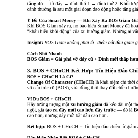
tăng đó
— từ đáy → đỉnh thứ 1 → đỉnh thứ 2. Khối lượng
cảnh thường là sau một giai đoạn dao động hoặc tăng giá
Ý Đồ Của Smart Money — Khi Xảy Ra BOS Giảm Gi
Khi BOS Giảm xảy ra, nó báo hiệu Smart Money đã hoà
"khẩu hiệu khởi động" của xu hướng giảm. Những ai vẫn 
Insight:
BOS Giảm không phải là "điểm bắt đầu giảm gi
Cách Nhớ Nhanh
BOS Giảm = Giá phá vỡ đáy cũ + Đỉnh mới thấp hơ
3. BOS + CHoCH Kết Hợp: Tín Hiệu Đảo Chi
BOS + CHoCH Là Gì?
Change Of Character (CHoCH)
là khái niệm chỉ thời 
vỡ cấu trúc cũ (BOS), vừa đồng thời thay đổi chiều h
Ví Dụ BOS + CHoCH
Hãy tưởng tượng một
xu hướng giảm
đã kéo dài một th
ngột, giá
tạo ra đáy mới cao hơn đáy trước
— đó là
B
cao hơn, những đáy mới bắt đầu cao hơn.
Kết hợp:
BOS + CHoCH = Tín hiệu đảo chiều từ giảm
Dấu Hiệu Nhận Biết BOS + CHoCH