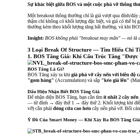
Sự khác biệt giữa BOS và một cuộc phá vỡ thông th
Một breakout thông thường chỉ là giá vượt qua đỉnh/đáy 
thậm chí không có khối lượng đặc biệt, và giá có thể bị 
thường kèm theo khối lượng tăng bất thường, và khi BOS
Insight:
BOS không phải "breakout may mắn" — nó là dấ
3 Loại Break Of Structure — Tìm Hiểu Chi Ti
1. BOS Tăng Giá: Khi Cấu Trúc Tăng "Được
BOS Tăng Là Gì?
BOS Tăng xảy ra khi
giá phá vỡ cây nến với biên độ 
"gom hàng"
(Accumulation) và sắp
"kéo giá lên"
(Mar
Dấu Hiệu Nhận Biết BOS Tăng Giá
Để nhận diện BOS Tăng, bạn cần tìm
ít nhất 2 cây nến
— từ đỉnh → đáy thứ 1 → đáy thứ 2. Khối lượng khi điều
vỡ) cần phải
đóng cửa cao hơn
cây nến phá vỡ. Bối cản
Ý Đồ Của Smart Money — Khi Xảy Ra BOS Tăng Giá