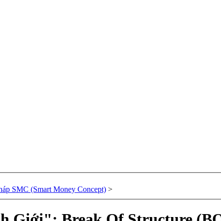
háp SMC (Smart Money Concept)
>
 Giới": Break Of Structure (B