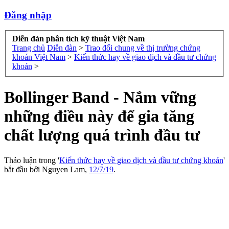
Đăng nhập
Diễn đàn phân tích kỹ thuật Việt Nam
Trang chủ
Diễn đàn
>
Trao đổi chung về thị trường chứng
khoán Việt Nam
>
Kiến thức hay về giao dịch và đầu tư chứng
khoán
>
Bollinger Band - Nắm vững
những điều này để gia tăng
chất lượng quá trình đầu tư
Thảo luận trong '
Kiến thức hay về giao dịch và đầu tư chứng khoán
'
bắt đầu bởi
Nguyen Lam
,
12/7/19
.