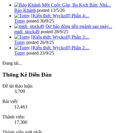
Một Cuộc Gặp, Ba Kịch Bản: Nhà...
Bảo Khánh
posted
13/5/26
[Kiến thức Wyckoff] Phần 4:...
Tomy
posted
30/9/25
Dự báo dòng tiền ngành sau ngày...
midi_stock49
posted
28/9/25
[Kiến thức Wyckoff] Phần 3:...
Tomy
posted
26/9/25
[Kiến thức Wyckoff] Phần 2:...
Tomy
posted
23/9/25
Đang tải...
Thống Kê Diễn Đàn
Đề tài thảo luận:
3,709
Bài viết:
12,463
Thành viên:
17,300
Thành viên mới nhất: