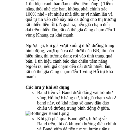
1 tín hiệu cảnh báo đảo chiều tiềm năng. ( Tiềm
năng thôi nhé các bạn, không phải chính xác
100% nhé - rất nhiều nhà đầu tư vì nhầm lẫn và
quá tự tin vào chỗ này mà đã đóng cho thị trường
rất nhiều tiền rồi). Ngoài ra, nếu giá chạm đến
dải trên nhiều lần, rất có thể giá đang chạm đến 1
vùng Kháng cự khá mạnh.
Ngược lại, khi giá vượt xuống dưới đường trung
bình động, vượt quá cả dải dưới của BB, thì báo
hiệu rằng thị trường đang rơi vào tình trạng quá
bán, 1 tín hiệu cảnh báo đảo chiều tiềm năng.
Ngoài ra, nếu giá chạm đến dải dưới nhiều lần,
rất có thể giá đang chạm đến 1 vùng Hỗ trợ khá
mạnh.
Các lưu ý khi sử dụng
Band trên và Band dưới đóng vai trò như
vùng Hỗ trợ Kháng cư, khi giá chạm vào 2
band này, có khả năng sẽ quay đầu đảo
chiều về đường trung bình động ở giữa.
Khi giá phá qua Band giữa, hướng về
Band trên, thì có khuynh hướng điều chỉnh
về Band giữa để tiếp tục xu hướng tăng.