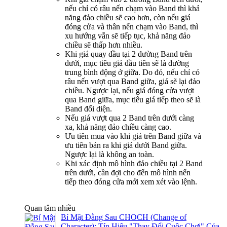
nếu chỉ có râu nến chạm vào Band thì khả
năng đảo chiều sẽ cao hơn, còn nếu giá
đóng cửa và thân nến chạm vào Band, thì
xu hướng vẫn sẽ tiếp tục, khả năng đảo
chiều sẽ thấp hơn nhiều.
Khi giá quay đầu tại 2 đường Band trên
dưới, mục tiêu giá đầu tiên sẽ là đường
trung bình động ở giữa. Do đó, nếu chỉ có
râu nến vượt qua Band giữa, giá sẽ lại đảo
chiều. Ngược lại, nếu giá đóng cửa vượt
qua Band giữa, mục tiêu giá tiếp theo sẽ là
Band đối diện.
Nếu giá vượt qua 2 Band trên dưới càng
xa, khả năng đảo chiều càng cao.
Ưu tiên mua vào khi giá trên Band giữa và
ưu tiên bán ra khi giá dưới Band giữa.
Ngược lại là không an toàn.
Khi xác định mô hình đảo chiều tại 2 Band
trên dưới, cần đợi cho đến mô hình nến
tiếp theo đóng cửa mới xem xét vào lệnh.
Quan tâm nhiều
Bí Mật Đằng Sau CHOCH (Change of
Character): Tín Hiệu "Thay Đổi Cuộc Chơi" Của