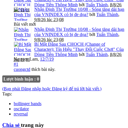
Dòng Tiền Thông Minh
bởi
Tuấn Thành
,
8/8/26
Nhận Định Thị Trường 10/08 - Sóng tăng dài hạn
lúc 11:11
của VNINDEX có bị đe dọa?
bởi
Tuấn Thành
,
9/8/26 lúc 23:08
Bài viết mới
Nhận Định Thị Trường 10/08 - Sóng tăng dài hạn
của VNINDEX có bị đe dọa?
bởi
Tuấn Thành
,
9/8/26 lúc 23:08
Bí Mật Đằng Sau CHOCH (Change of
Character): Tín Hiệu "Thay Đổi Cuộc Chơi" Của
Dòng Tiền Thông Minh
bởi
Tuấn Thành
,
8/8/26
Nguyen Lam
,
12/7/19
lúc 11:11
#1
cuongctd
thích bài này.
Lượt bình luận : 0
(Bạn phải Đăng nhập hoặc Đăng ký để trả lời bài viết.)
Tags:
bollinger bands
oscilator
reversal
Chia sẻ
trang này