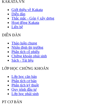
KAKATA.VN
Giới thiệu về Kakata
Diễn đàn
Thắc mắc - Góp ý xây dựng
Hoạt động Kakata
Liên hệ
DIỄN ĐÀN
Thảo luận chung
Nhận định thị trường
Phân tích cổ phiếu
Chứng khoán phái sinh
Sách - Tài liệu
LỚP HỌC CHỨNG KHOÁN
Lớp học căn bản
Phân tích cơ bản
Phân tích kỹ thuật
Quy trình đầu tư
Lớp học phái sinh
PT CƠ BẢN