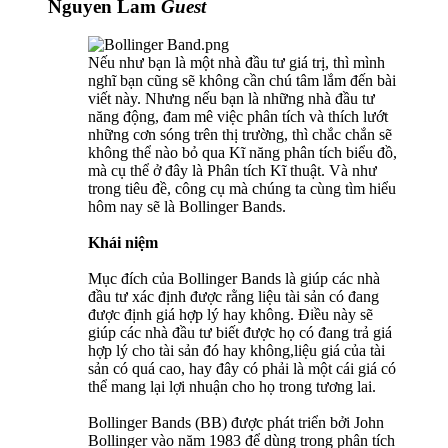
Nguyen Lam
Guest
Nếu như bạn là một nhà đầu tư giá trị, thì mình
nghĩ bạn cũng sẽ không cần chú tâm lắm đến bài
viết này. Nhưng nếu bạn là những nhà đầu tư
năng động, đam mê việc phân tích và thích lướt
những cơn sóng trên thị trường, thì chắc chắn sẽ
không thể nào bỏ qua Kĩ năng phân tích biểu đồ,
mà cụ thể ở đây là Phân tích Kĩ thuật. Và như
trong tiêu đề, công cụ mà chúng ta cùng tìm hiểu
hôm nay sẽ là Bollinger Bands.
Khái niệm
Mục đích của Bollinger Bands là giúp các nhà
đầu tư xác định được rằng liệu tài sản có đang
được định giá hợp lý hay không. Điều này sẽ
giúp các nhà đầu tư biết được họ có đang trả giá
hợp lý cho tài sản đó hay không,liệu giá của tài
sản có quá cao, hay đây có phải là một cái giá có
thể mang lại lợi nhuận cho họ trong tương lai.
Bollinger Bands (BB) được phát triển bởi John
Bollinger vào năm 1983 để dùng trong phân tích