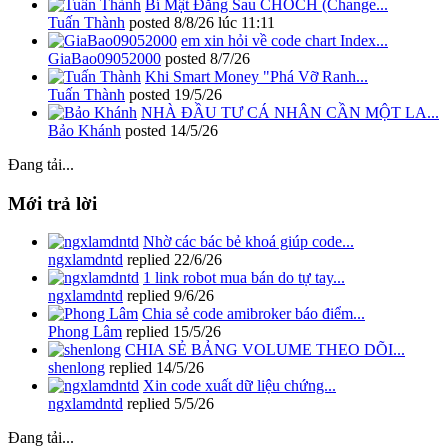
Bí Mật Đằng Sau CHOCH (Change...
Tuấn Thành
posted
8/8/26 lúc 11:11
em xin hỏi về code chart Index...
GiaBao09052000
posted
8/7/26
Khi Smart Money "Phá Vỡ Ranh...
Tuấn Thành
posted
19/5/26
NHÀ ĐẦU TƯ CÁ NHÂN CẦN MỘT LA...
Bảo Khánh
posted
14/5/26
Đang tải...
Mới trả lời
Nhờ các bác bẻ khoá giúp code...
ngxlamdntd
replied
22/6/26
1 link robot mua bán do tự tay...
ngxlamdntd
replied
9/6/26
Chia sẻ code amibroker báo điểm...
Phong Lâm
replied
15/5/26
CHIA SẺ BẢNG VOLUME THEO DÕI...
shenlong
replied
14/5/26
Xin code xuất dữ liệu chứng...
ngxlamdntd
replied
5/5/26
Đang tải...