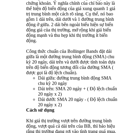
chứng khoán. Ý nghĩa chính của chỉ báo này là
thể hiện độ biến động của giá xung quanh 1 giá
trị trung bình một cách rõ ràng. Cụ thể, nó bao
gồm 1 dải trên, dải dưới và 1 đường trung bình
động ở giữa. 2 dải bên ngoài biểu hiện sự biến
động giá của thị trường, mở rộng khi giá biến
động mạnh và thu hẹp khi thị trường ít biến
động.
Công thức chuẩn của Bollinger Bands đặt dải
giữa là một đường trung bình động (SMA) chu
kỳ 20 ngày, dải trên và dưới được tính toán dựa
trên độ biến động tương đối của đường SMA (
được gọi là độ lệch chuẩn).
Dải giữa: đường trung bình động SMA
chu kỳ 20 ngày
Dải trên: SMA 20 ngày + ( Độ lệch chuẩn
20 ngày x 2)
Dải dưới: SMA 20 ngày - ( Độ lệch chuẩn
20 ngày x 2)
Cách sử dụng
Khi giá thị trường vượt trên đường trung bình
động, vượt quá cả dải trên của BB, thì báo hiệu
rằng thị trường đang rơi vào tình trạng quá mua,