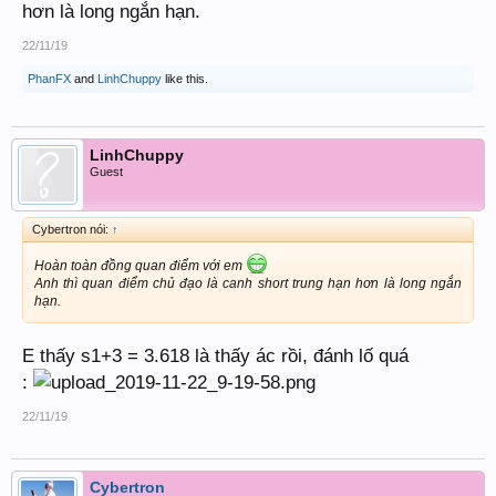
hơn là long ngắn hạn.
22/11/19
PhanFX
and
LinhChuppy
like this.
LinhChuppy
Guest
Cybertron nói:
↑
Hoàn toàn đồng quan điểm với em
Anh thì quan điểm chủ đạo là canh short trung hạn hơn là long ngắn
hạn.
E thấy s1+3 = 3.618 là thấy ác rồi, đánh lố quá
:
22/11/19
Cybertron