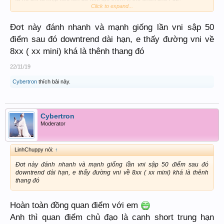
Click to expand...
Mình không đưa hình vẽ vào, vì F11 thì đã đáo hạn, còn F12 thì chưa
biết đã tạo đáy hay chưa. Cái này tùy tình hình cụ thể mà anh em triển
Đơt này đánh nhanh và mạnh giống lần vni sập 50
khai thôi.
điểm sau đó downtrend dài hạn, e thấy đường vni về
8xx ( xx mini) khá là thênh thang đó
22/11/19
Cybertron
thích bài này.
Cybertron
Moderator
LinhChuppy nói:
↑
Đơt này đánh nhanh và mạnh giống lần vni sập 50 điểm sau đó
downtrend dài hạn, e thấy đường vni về 8xx ( xx mini) khá là thênh
thang đó
Hoàn toàn đồng quan điểm với em
Anh thì quan điểm chủ đạo là canh short trung hạn