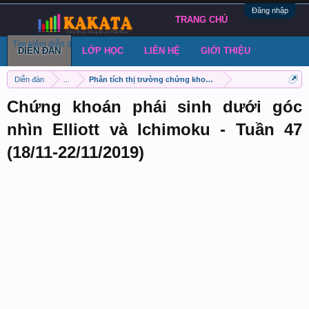
Đăng nhập
TRANG CHỦ
Tìm kiếm diễn đàn
Bài viết gần đây
Đăng chủ đề
DIỄN ĐÀN
LỚP HỌC
LIÊN HỆ
GIỚI THIỆU
Diễn đàn
...
Phân tích thị trường chứng khoán phái sinh VN30
Chứng khoán phái sinh dưới góc
nhìn Elliott và Ichimoku - Tuần 47
(18/11-22/11/2019)