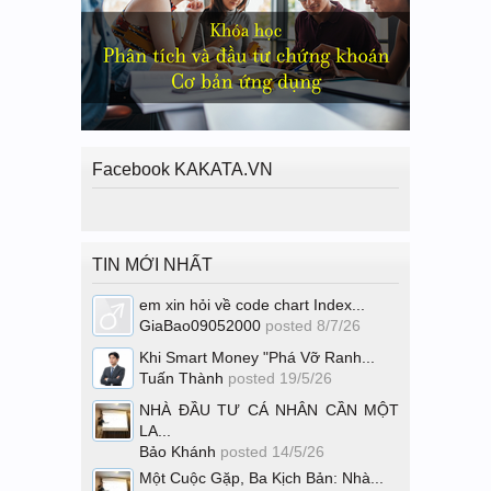
Facebook KAKATA.VN
TIN MỚI NHẤT
em xin hỏi về code chart Index...
GiaBao09052000
posted
8/7/26
Khi Smart Money "Phá Vỡ Ranh...
Tuấn Thành
posted
19/5/26
NHÀ ĐẦU TƯ CÁ NHÂN CẦN MỘT
LA...
Bảo Khánh
posted
14/5/26
Một Cuộc Gặp, Ba Kịch Bản: Nhà...