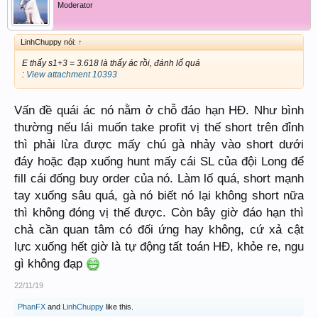
Moderator
LinhChuppy nói:
↑
E thấy s1+3 = 3.618 là thấy ác rồi, đánh lố quá
:
View attachment 10393
Vấn đề quái ác nó nằm ở chỗ đáo hạn HĐ. Như bình
thường nếu lái muốn take profit vị thế short trên đỉnh
thì phải lừa được mấy chú gà nhảy vào short dưới
đáy hoặc đạp xuống hunt mấy cái SL của đội Long để
fill cái đống buy order của nó. Làm lố quá, short mạnh
tay xuống sâu quá, gà nó biết nó lại không short nữa
thì không đóng vị thế được. Còn bây giờ đáo hạn thì
chả cần quan tâm có đối ứng hay không, cứ xả cật
lực xuống hết giờ là tự động tất toán HĐ, khỏe re, ngu
gì không đạp
22/11/19
PhanFX
and
LinhChuppy
like this.