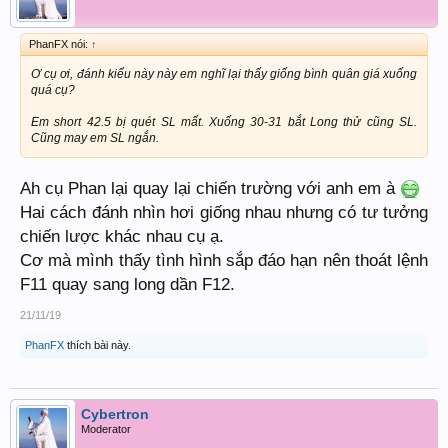
PhanFX nói:
↑
Ơ cụ ơi, đánh kiểu này này em nghĩ lại thấy giống bình quân giá xuống
quá cụ?
Em short 42.5 bị quét SL mất. Xuống 30-31 bắt Long thử cũng SL.
Cũng may em SL ngắn.
Ah cụ Phan lại quay lại chiến trường với anh em à
Hai cách đánh nhìn hơi giống nhau nhưng có tư tưởng
chiến lược khác nhau cụ ạ.
Cơ mà mình thấy tình hình sắp đáo hạn nên thoát lệnh
F11 quay sang long dần F12.
21/11/19
PhanFX
thích bài này.
Cybertron
Moderator