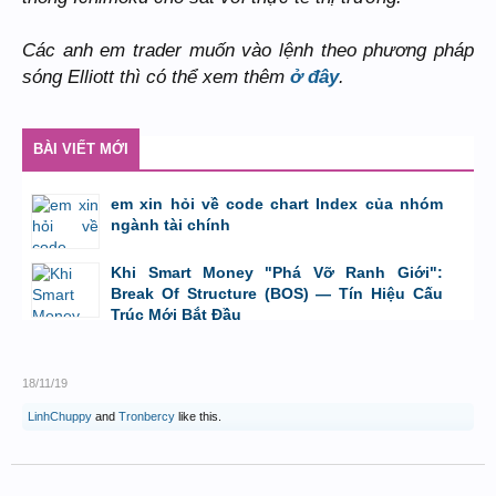
Các anh em trader muốn vào lệnh theo phương pháp
sóng Elliott thì có thể xem thêm
ở đây
.
BÀI VIẾT MỚI
em xin hỏi về code chart Index của nhóm
ngành tài chính
bởi
GiaBao09052000
,
8/7/26 lúc 10:21
Khi Smart Money "Phá Vỡ Ranh Giới":
Break Of Structure (BOS) — Tín Hiệu Cấu
Trúc Mới Bắt Đầu
bởi
Tuấn Thành
,
19/5/26 lúc 22:32
18/11/19
LinhChuppy
and
Tronbercy
like this.