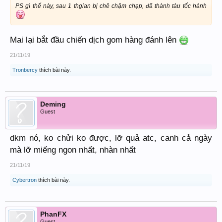
PS gì thế này, sau 1 thgian bị chê chậm chạp, đã thành tàu tốc hành
Mai lại bắt đầu chiến dịch gom hàng đánh lên
21/11/19
Tronbercy
thích bài này.
Deming
Guest
dkm nó, ko chửi ko được, lỡ quả atc, canh cả ngày
mà lỡ miếng ngon nhất, nhàn nhất
21/11/19
Cybertron
thích bài này.
PhanFX
Guest