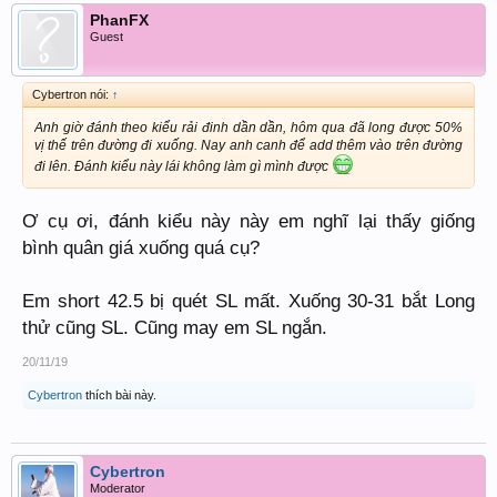
PhanFX
Guest
Cybertron nói:
↑
Anh giờ đánh theo kiểu rải đinh dần dần, hôm qua đã long được 50%
vị thế trên đường đi xuống. Nay anh canh để add thêm vào trên đường
đi lên. Đánh kiểu này lái không làm gì mình được
Ơ cụ ơi, đánh kiểu này này em nghĩ lại thấy giống
bình quân giá xuống quá cụ?
Em short 42.5 bị quét SL mất. Xuống 30-31 bắt Long
thử cũng SL. Cũng may em SL ngắn.
20/11/19
Cybertron
thích bài này.
Cybertron
Moderator