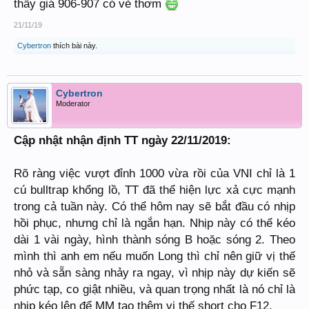
thấy giá 906-907 có vẻ thơm
21/11/19
Cybertron
thích bài này.
Cybertron
Moderator
Cập nhật nhận định TT ngày 22/11/2019:
Rõ ràng việc vượt đỉnh 1000 vừa rồi của VNI chỉ là 1
cú bulltrap khổng lồ, TT đã thể hiện lực xả cực mạnh
trong cả tuần này. Có thể hôm nay sẽ bắt đầu có nhịp
hồi phục, nhưng chỉ là ngắn hạn. Nhịp này có thể kéo
dài 1 vài ngày, hình thành sóng B hoặc sóng 2. Theo
mình thì anh em nếu muốn Long thì chỉ nên giữ vị thế
nhỏ và sẵn sàng nhảy ra ngay, vì nhịp này dự kiến sẽ
phức tạp, co giật nhiều, và quan trọng nhất là nó chỉ là
nhịp kéo lên để MM tạo thêm vị thế short cho F12.