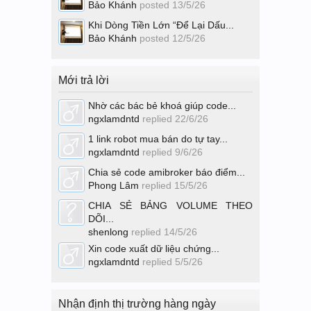
Bảo Khánh
posted
13/5/26
Khi Dòng Tiền Lớn “Để Lại Dấu...
Bảo Khánh
posted
12/5/26
Mới trả lời
Nhờ các bác bẻ khoá giúp code...
ngxlamdntd
replied
22/6/26
1 link robot mua bán do tự tay...
ngxlamdntd
replied
9/6/26
Chia sẻ code amibroker báo điểm...
Phong Lâm
replied
15/5/26
CHIA SẺ BẢNG VOLUME THEO
DÕI...
shenlong
replied
14/5/26
Xin code xuất dữ liệu chứng...
ngxlamdntd
replied
5/5/26
Nhận định thị trường hàng ngày