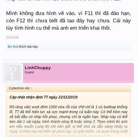
Mình không đưa hình vẽ vào, vì F11 thì đã đáo hạn,
còn F12 thì chưa biết đã tạo đáy hay chưa. Cái này
tùy tình hình cụ thể mà anh em triển khai thôi.
22/11/19
Bơ thúi
thích bài này.
LinhChuppy
Guest
Cybertron nói:
↑
Cập nhật nhận định TT ngày 22/11/2019:
Rõ ràng việc vượt đỉnh 1000 vừa rồi của VNI chỉ là 1 cú bulltrap khổng
lồ, TT đã thể hiện lực xả cực mạnh trong cả tuần này. Có thể hôm nay
sẽ bắt đầu có nhịp hồi phục, nhưng chỉ là ngắn hạn. Nhịp này có thể
kéo dài 1 vài ngày, hình thành sóng B hoặc sóng 2. Theo mình thì anh
em nếu muốn Long thì chỉ nên giữ vị thế nhỏ và sẵn sàng nhảy ra
ngay, vì nhịp này dự kiến sẽ phức tạp, co giật nhiều, và quan trọng nhất
là nó chỉ là nhịp kéo lên để MM tạo thêm vị thế short cho F12.