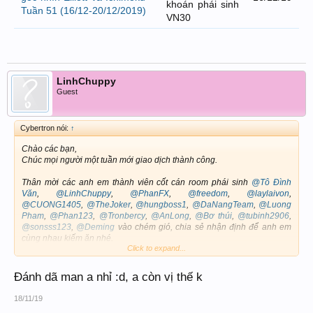
khoán phái sinh
Tuần 51 (16/12-20/12/2019)
VN30
LinhChuppy
Guest
Cybertron nói:
↑
Chào các bạn,
Chúc mọi người một tuần mới giao dịch thành công.
Thân mời các anh em thành viên cốt cán room phái sinh
@Tô Đình
Văn
,
@LinhChuppy
,
@PhanFX
,
@freedom
,
@laylaivon
,
@CUONG1405
,
@TheJoker
,
@hungboss1
,
@DaNangTeam
,
@Luong
Pham
,
@Phan123
,
@Tronbercy
,
@AnLong
,
@Bơ thúi
,
@tubinh2906
,
@sonsss123
,
@Deming
vào chém gió, chia sẻ nhận định để anh em
cùng nhau kiếm ăn nhé.
Click to expand...
Nhận định VN30F1M:
Đánh dã man a nhỉ :d, a còn vị thế k
View attachment 10366
18/11/19
Sau khi hoàn thiện 5 sóng lên thì tuần qua VN30F1M đã bắt đầu sóng