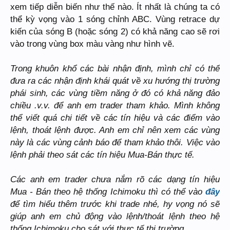
xem tiếp diễn biến như thế nào. Ít nhất là chúng ta có
thể kỳ vọng vào 1 sóng chỉnh ABC. Vùng retrace dự
kiến của sóng B (hoặc sóng 2) có khả năng cao sẽ rơi
vào trong vùng box màu vàng như hình vẽ.
Trong khuôn khổ các bài nhận định, mình chỉ có thể
đưa ra các nhận định khái quát về xu hướng thị trường
phái sinh, các vùng tiềm năng ở đó có khả năng đảo
chiều .v.v. để anh em trader tham khảo. Mình không
thể viết quá chi tiết về các tín hiệu và các điểm vào
lệnh, thoát lệnh được. Anh em chỉ nên xem các vùng
này là các vùng cảnh báo để tham khảo thôi. Việc vào
lệnh phải theo sát các tín hiệu Mua-Bán thực tế.
Các anh em trader chưa nắm rõ các dạng tín hiệu
Mua - Bán theo hệ thống Ichimoku thì có thể vào
đây
để tìm hiểu thêm trước khi trade nhé, hy vọng nó sẽ
giúp anh em chủ động vào lệnh/thoát lệnh theo hệ
thống Ichimoku cho sát với thực tế thị trường.