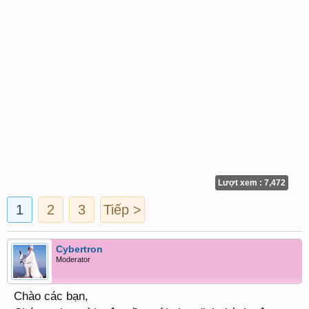
Lượt xem : 7,472
1
2
3
Tiếp >
Cybertron
Moderator
Chào các bạn,