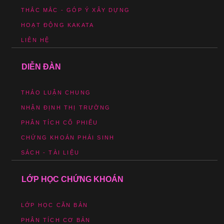
THẮC MẮC - GÓP Ý XÂY DỰNG
HOẠT ĐỘNG KAKATA
LIÊN HỆ
DIỄN ĐÀN
THẢO LUẬN CHUNG
NHẬN ĐỊNH THỊ TRƯỜNG
PHÂN TÍCH CỔ PHIẾU
CHỨNG KHOÁN PHÁI SINH
SÁCH - TÀI LIỆU
LỚP HỌC CHỨNG KHOÁN
LỚP HỌC CĂN BẢN
PHÂN TÍCH CƠ BẢN