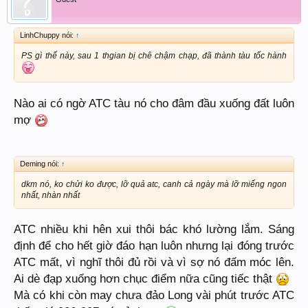
LinhChuppy nói:
↑
PS gì thế này, sau 1 thgian bị chê chậm chạp, đã thành tàu tốc hành
Nào ai có ngờ ATC tàu nó cho đâm đầu xuống đất luôn
mợ
Deming nói:
↑
dkm nó, ko chửi ko được, lỡ quả atc, canh cả ngày mà lỡ miếng ngon
nhất, nhàn nhất
ATC nhiều khi hên xui thôi bác khó lường lắm. Sáng
định để cho hết giờ đáo hạn luôn nhưng lại đóng trước
ATC mất, vì nghĩ thôi đủ rồi và vì sợ nó đấm móc lên.
Ai dè đạp xuống hơn chục điểm nữa cũng tiếc thật
Mà có khi còn may chưa đảo Long vài phút trước ATC