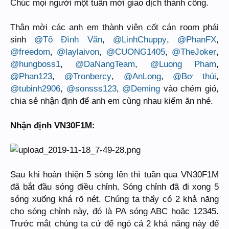
Chúc mọi người một tuần mới giao dịch thành công.
Thân mời các anh em thành viên cốt cán room phái
sinh
@Tô Đình Văn
,
@LinhChuppy
,
@PhanFX
,
@freedom
,
@laylaivon
,
@CUONG1405
,
@TheJoker
,
@hungboss1
,
@DaNangTeam
,
@Luong Pham
,
@Phan123
,
@Tronbercy
,
@AnLong
,
@Bơ thúi
,
@tubinh2906
,
@sonsss123
,
@Deming
vào chém gió,
chia sẻ nhận định để anh em cùng nhau kiếm ăn nhé.
Nhận định VN30F1M:
Sau khi hoàn thiện 5 sóng lên thì tuần qua VN30F1M
đã bắt đầu sóng điều chỉnh. Sóng chỉnh đã đi xong 5
sóng xuống khá rõ nét. Chúng ta thấy có 2 khả năng
cho sóng chỉnh này, đó là PA sóng ABC hoặc 12345.
Trước mắt chúng ta cứ để ngỏ cả 2 khả năng này để