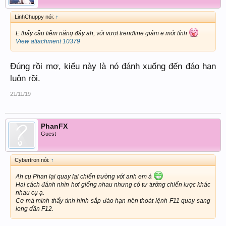
LinhChuppy nói:
↑
E thấy cầu tiềm năng đây ah, với vượt trendline giảm e mới tính
View attachment 10379
Đúng rồi mợ, kiểu này là nó đánh xuống đến đáo hạn
luôn rồi.
21/11/19
PhanFX
Guest
Cybertron nói:
↑
Ah cụ Phan lại quay lại chiến trường với anh em à
Hai cách đánh nhìn hơi giống nhau nhưng có tư tưởng chiến lược khác
nhau cụ ạ.
Cơ mà mình thấy tình hình sắp đáo hạn nên thoát lệnh F11 quay sang
long dần F12.