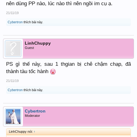
nên dùng PP nào, lúc nào thì nên ngồi im cụ ạ.
21/11/19
Cybertron
thích bài này.
LinhChuppy
Guest
PS gì thế này, sau 1 thgian bị chê chậm chạp, đã
thành tàu tốc hành
21/11/19
Cybertron
thích bài này.
Cybertron
Moderator
LinhChuppy nói:
↑