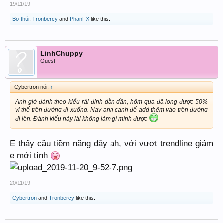
19/11/19
Bơ thúi
,
Tronbercy
and
PhanFX
like this.
LinhChuppy
Guest
Cybertron nói:
↑
Anh giờ đánh theo kiểu rải đinh dần dần, hôm qua đã long được 50%
vị thế trên đường đi xuống. Nay anh canh để add thêm vào trên đường
đi lên. Đánh kiểu này lái không làm gì mình được
E thấy cầu tiềm năng đây ah, với vượt trendline giảm
e mới tính
20/11/19
Cybertron
and
Tronbercy
like this.